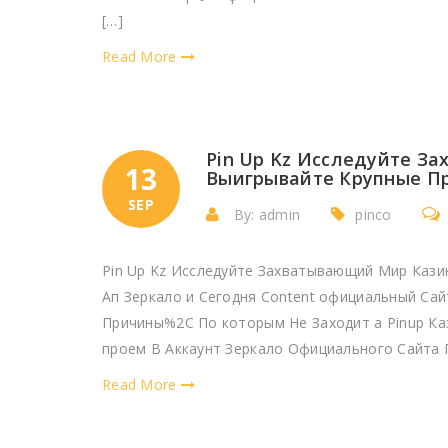
[…]
Read More
Pin Up Kz Исследуйте З
13
Выигрывайте Крупные П
SEP
By: admin
pinco
Pin Up Kz Исследуйте Захватывающий Мир Кази
Ап Зеркало и Сегодня Content официальный Са
Причины%2C По которым Не Заходит а Pinup К
проем В Аккаунт Зеркало Официального Сайта П
Read More