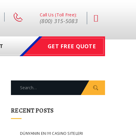
Call Us (Toll Free):
(800) 315-5083
GET FREE QUOTE
T
Search
for:
RECENT POSTS
DÜNYANIN EN IYI CASINO SITELERI