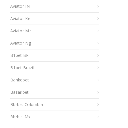
Aviator IN
Aviator Ke
Aviator Mz
Aviator Ng
B1bet BR
B1bet Brazil
Bankobet
Basaribet
Bbrbet Colombia
Bbrbet Mx