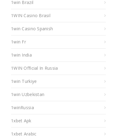
1win Brazil
1WIN Casino Brasil
1win Casino Spanish
1win Fr
1win India
1WIN Official In Russia
1win Turkiye
1win Uzbekistan
1winRussia
1xbet Apk
1xbet Arabic