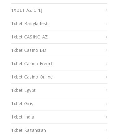
1XBET AZ Giriş
1xbet Bangladesh
1xbet CASINO AZ
1xbet Casino BD
1xbet Casino French
1xbet Casino Online
1xbet Egypt
1xbet Giriş
1xbet India
1xbet Kazahstan