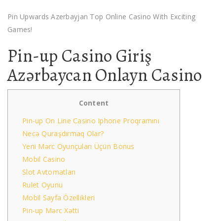
Pin Upwards Azerbayjan Top Online Casino With Exciting
Games!
Pin-up Casino Giriş
Azərbaycan Onlayn Casino
Content
Pin-up On Line Casino Iphone Proqramını
Necə Quraşdırmaq Olar?
Yeni Mərc Oyunçuları Üçün Bonus
Mobil Casino
Slot Avtomatları
Rulet Oyunu
Mobil Sayfa Özellikleri
Pin-up Mərc Xətti