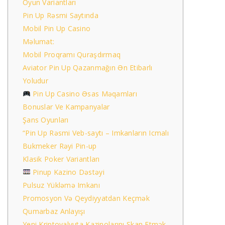
Oyun Variantları
Pin Up Rəsmi Saytında
Mobil Pin Up Casino
Məlumat:
Mobil Proqramı Quraşdırmaq
Aviator Pin Up Qazanmağın Ən Etibarlı
Yoludur
Pin Up Casino Əsas Məqamları
Bonuslar Ve Kampanyalar
Şans Oyunları
“Pin Up Rəsmi Veb-saytı – Imkanların Icmalı
Bukmeker Rəyi Pin-up
Klasik Poker Variantları
Pinup Kazino Dəstəyi
Pulsuz Yükləmə Imkanı
Promosyon Və Qeydiyyatdan Keçmək
Qumarbaz Anlayışı
Yeni Kriptovalyuta Kazinolarını Skan Etmək