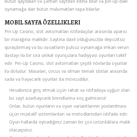
bütün qaydaları və şərtləri saytdan edinə bilər və pin-up-dəki
oynamağa dair bütün məlumatları tapa bilərlər.
MOBIL SAYFA ÖZELLIKLERI
Pin-Up Casino, slot avtomatları istifadəçilər arasında aparıcı
bir marağına malikdir. Saytına daxil olduğunuzda depozitsiz
quraşdırmaq və bu vəsaitlərin pulsuz oynamağa imkan verən
dəstəyi ilə bir sıra unikal oyunçulara hədiyyəsi oyunları təklif
edir. Pin-Up Casino, slot avtomatları çeşitli növlərdə oyunlar
ilə doludur. Məsələn, circus və idman temalı slotlar arasında
sadə və həyəcanlı oyunlar da mövcuddur.
Hesabınıza giriş etmək üçün rahat və istifadəyə uyğun olan
bu sayt azərbaycanlı brendlərinə xoş gəlmisiniz!
Onlar, bütün oyunların və oyun variantlarının yoxlanılması
üçün müxtəlif sistemlərdən və metodlarından istifadə edir.
Oyun hallarda oynadığınız zaman bir çox üstünlüklərə malik
olacaqsınız.