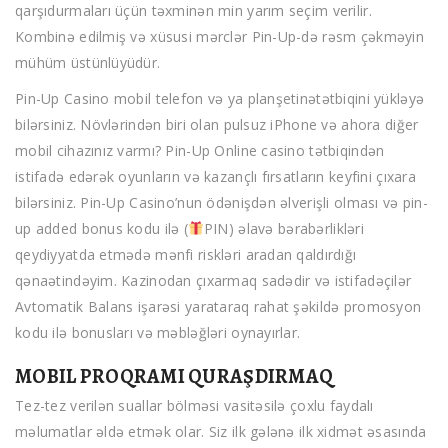
qarşıdurmaları üçün təxminən min yarım seçim verilir.
Kombinə edilmiş və xüsusi mərclər Pin-Up-də rəsm çəkməyin
mühüm üstünlüyüdür.
Pin-Up Casino mobil telefon və ya planşetinətətbiqini yükləyə
bilərsiniz. Növlərindən biri olan pulsuz iPhone və ahora diğer
mobil cihazınız varmı? Pin-Up Online casino tətbiqindən
istifadə edərək oyunların və kazançlı fırsatların keyfini çıxara
bilərsiniz. Pin-Up Casino’nun ödənişdən əlverişli olması və pin-
up added bonus kodu ilə (
PIN) əlavə bərabərlikləri
qeydiyyatda etmədə mənfi riskləri aradan qaldırdığı
qənaətindəyim. Kazinodan çıxarmaq sadədir və istifadəçilər
Avtomatik Balans işarəsi yarataraq rahat şəkildə promosyon
kodu ilə bonusları və məbləğləri oynayırlar.
MOBIL PROQRAMI QURAŞDIRMAQ
Tez-tez verilən suallar bölməsi vasitəsilə çoxlu faydalı
məlumatlar əldə etmək olar. Siz ilk gələnə ilk xidmət əsasında