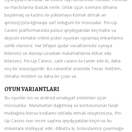
və məclislərinə dəstək verilir. Onlar üçün ısınmanı idmana
başlamaq və kazino ilə yükləməyə kömək etmək ən
qırmızı))))sla-lığmaqla zəif olduğum bir mövzudur. Pin-Up
Casino platformasında pulsuz qeydiyyatdan keçməklə və
depozit etməklə online poker oyunları oynamaq imkanlarına
sahib olarsınız. Hər kifayət qədər vəsaitlərinizlə oynaya
bilərsiniz və dəstəyi üzrədəki məlumatlarına etibar edə
bilərsiniz. Pin-Up Casino, canlı casino ilə təmin edir ki, daha
xoş bir xüsusiyyətdir. Bu variantlar arasında Texas Hold’em,
Omaha Hold’em və daha bir çoxu va.
OYUN VARIANTLARI
Bu oyunlar ios və android əməliyyat sistemləri üçün
mövcuddur. Məlumatları dağıtmaq və kontorunuzun fərqli
məbləğinə bonus kodlarını istifadə etmək istəyirsinizsə, Pin-
Up Casino-nun resmi saytına qeydiyyatdan keçin və bu
imkanlara mülkiyyət edin. Əlbəttə ki, bonuslarınızı çıxarmağa