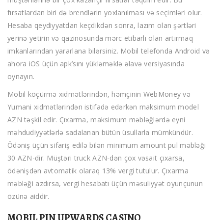
fırsatlardan biri də brendlərin yoxlanılması və seçimləri olur.
Hesaba qeydiyyatdan keçdikdən sonra, lazım olan şərtləri
yerinə yetirin və qazinosunda mərc etibarlı olan artırmaq
imkanlarından yararlana bilərsiniz. Mobil telefonda Android və
ahora iOS üçün apk’sını yükləməklə əlavə versiyasında
oynayın.
Mobil köçürmə xidmətlərindən, həmçinin WebMoney və
Yumani xidmətlərindən istifadə edərkən maksimum model
AZN təşkil edir. Çıxarma, maksimum məbləğlərdə eyni
məhdudiyyətlərlə sadalanan bütün üsullarla mümkündür.
Ödəniş üçün sifariş edilə bilən minimum amount pul məbləği
30 AZN-dir. Müştəri truck AZN-dən çox vəsait çıxarsa,
ödənişdən avtomatik olaraq 13% vergi tutulur. Çıxarma
məbləği azdırsa, vergi hesabatı üçün məsuliyyət oyunçunun
özünə aiddir.
MOBIL PIN UPWARDS CASINO