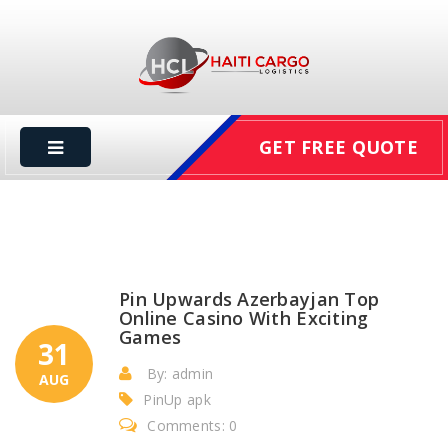
GET FREE QUOTE
Pin Upwards Azerbayjan Top
Online Casino With Exciting
Games
31
By: admin
AUG
PinUp apk
Comments: 0