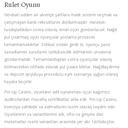
Rulet Oyunu
Növbəti addım ən əlverişli şərtlərə malik sistemi seçmək və
çatışmayan bank rekvizitlərini doldurmaqdır. Hərəkəti
təsdiqlədikdən sonra ödəniş emal üçün göndəriləcək. Nağd
pul çıxarmaq üçün oyunçular yoxlama prosesini
tamamlamalıdırlar. Söhbət ondan gedir ki, oyunçu şəxsi
sənədlərinin surətlərini təhlükəsizlik xidmətinin ünvanına
göndərməlidir. Tamamlandıqdan sonra oyunçular ödəniş
bölməsindən istifadə edərək pul çıxara bilirlər. Nağdlaşdırma
və depozit qoyuluşu proseduru eyni ssenariyə uyğun olaraq
həyata keçirilir.
Pin-Up Casino, oyunların adil oynanması üçün bağımsız
auditorlardan müvafiq sertifikatlar əldə edir. Pin-Up Casino,
lisenziya sahibidir və xidmətlərini rəsmi olaraq təqdim edir.
Oyunlarının və variantlarının adı, ofisi və girişinə dair
məlumatlar rəsmi variantları arasında yer alır. İstifadəçilər,