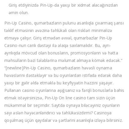
Giriş etdiyinizdə Pin-Up-da yaxşı bir xidmət alacağınızdan
əmin olun.
Pin-Up Casino, qumarbazların pulunu asanlıqla çıxarmaq şansı
təklif etməsinin əvəzinə təhlükəli olan riskləri minimalizə
etməyə çalışır. Giriş etmədən əvvəl, qumarbazlar Pin-Up
Casino-nun canlı dəstəyi ilə əlaqə saxlamalıdır. Bu, ayrı-
ayrılıqda mövcud olan bonusların, promosyonların və hətta
məhsulların bəzi tələblərinə məlumat almaya kömək edəcək.”
“[newline]Pin-Up Casino, qumarbazların həvəsli oynama
həvəslərini dəstəkləyir və bu oyunlardan istifadə edərək daha
yaxşı bir gəlir əldə etməklə bu keyfiyyətin həzzini yaşayır.
Pullanan casino oyunlarına aşığsanız və fərqli bonuslarla bahis
etmək istəyirsinizsə, Pin-Up On line casino tam sizin üçün
mükəmməl bir seçimdir. Saytda oynaya biləcəyiniz oyunların
sayı əslən həyəcanlandırıcı və təhlükəsizdirmi? Casinoya
qoşulmaq üçün qaydalar və şərtlərini asanlıqla izləyə bilirsiniz.