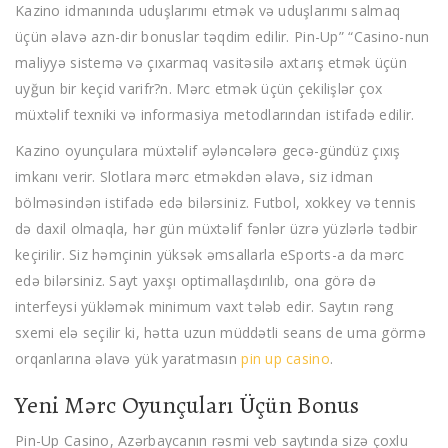
Kazino idmanında uduşlarımı etmək və uduşlarımı salmaq
üçün əlavə azn-dir bonuslar təqdim edilir. Pin-Up” “Casino-nun
maliyyə sistemə və çıxarmaq vasitəsilə axtarış etmək üçün
uyğun bir keçid varifr?n. Mərc etmək üçün çekilişlər çox
müxtəlif texniki və informasiya metodlarından istifadə edilir.
Kazino oyunçulara müxtəlif əyləncələrə gecə-gündüz çıxış
imkanı verir. Slotlara mərc etməkdən əlavə, siz idman
bölməsindən istifadə edə bilərsiniz. Futbol, xokkey və tennis
də daxil olmaqla, hər gün müxtəlif fənlər üzrə yüzlərlə tədbir
keçirilir. Siz həmçinin yüksək əmsallarla eSports-a da mərc
edə bilərsiniz. Sayt yaxşı optimallaşdırılıb, ona görə də
interfeysi yükləmək minimum vaxt tələb edir. Saytın rəng
sxemi elə seçilir ki, hətta uzun müddətli seans de uma görmə
orqanlarına əlavə yük yaratmasın
pin up casino
.
Yeni Mərc Oyunçuları Üçün Bonus
Pin-Up Casino, Azərbaycanın rəsmi veb saytında sizə çoxlu