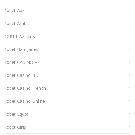
1xbet Apk
1xbet Arabic
1XBET AZ Giriş
1xbet Bangladesh
1xbet CASINO AZ
1xbet Casino BD
1xbet Casino French
1xbet Casino Online
1xbet Egypt
1xbet Giriş