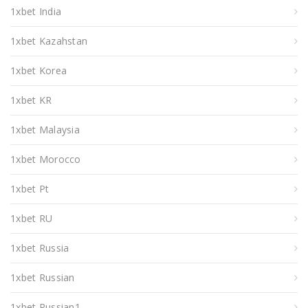
1xbet India
1xbet Kazahstan
1xbet Korea
1xbet KR
1xbet Malaysia
1xbet Morocco
1xbet Pt
1xbet RU
1xbet Russia
1xbet Russian
1xbet Russian1