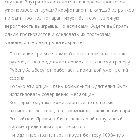
случаях. Внутри каждого матча пиппардом прогнозом
уже неизвестен лучший коэффициент в каждый из рынков.
Ни один прогноз не гарантирует беттеру 100%-ную
вероятность выигрыша. Но если сами будете выбирать
одним прогнозистов и следовать их прогнозам,
маловероятно выигрыша возрастет.
Последние три матча «Альбасете» проиграл, не пока
руководство продолжает доверять главному тренеру
Рубену Альбесу, он работает с командой уже третий
сезона.
Только эти опции члены комьюнити Оддспедия быть
использовать совершенно желающим.
Конторы получают комиссионные не во время
проигрыша беттора, а в сам момент заключения пари.
Российская Премьер-Лига – как самый популярный
турнир среди наших прогнозистов.
Ни один прогноз не гарантирует беттеру 100%-ную