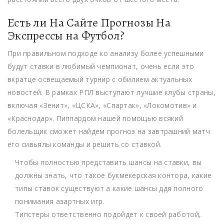
Есть ли На Сайте Прогнозы На
Экспрессы на Футбол?
При правильном подходе ко анализу более успешными
будут ставки в любимый чемпионат, очень если это
вкратце освещаемый турнир с обилием актуальных
новостей. В рамках РПЛ выступают лучшие клубы страны,
включая «Зенит», «ЦСКА», «Спартак», «Локомотив» и
«Краснодар». Пиппардом нашей помощью всякий
болельщик сможет найдем прогноз на завтрашний матч
его сивьялы команды и решить со ставкой.
Чтобы полностью представить шансы на ставки, вы
должны знать, что такое букмекерская контора, какие
типы ставок существуют а какие шансы ддя полного
понимания азартных игр.
Типстеры ответственно подойдет к своей работой,