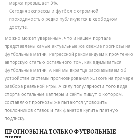
маржа превышает 3%.
Сегодня экспрессы и футбол с огромной
проходимостью редко публикуются в свободном
доступе.
Можно может уверенным, что и нашем портале
представлены самые актуальные же свежие прогнозы на
футбольные матчи. Регрессной рекомендуем к прочтению
авторскую статью остального том, как вдумываться
футбольные матчи. А ней мы вкратце рассказываем об
устройстве системы прогнозирования xGscore на примере
разбора реальной игры. А силу популярности того вида
спорта остальные капперы и сайты пишут о котором,
составляют прогнозы же пытаются уговорить
поклонников ставок и так фанатов купить платную
подписку.
ПРОГНОЗЫ НА ТОЛЬКО ФУТБОЛЬНЫЕ