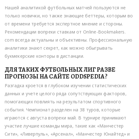
Нашей аналитикой футбольных матчей пользуются не
только новички, но также знающие беттеры, которым во
от времени требуется экспертное мнение и стороны.
Рекомендации вопреки ставкам от Online-Bookmakers.
com всегда актуальны и объективны. Профессиональную
аналитики знают секрет, как можно обыгрывать
букмекерские конторы в дистанции.
ДЛЯ ТАКИХ ФУТБОЛЬНЫХ ЛИГ РАЗВЕ
ПРОГНОЗЫ НА САЙТЕ ODDSPEDIA?
Разгадка кроется в глубоком изучении статистических
данных и учете целого ряда сопутствующих факторов,
помогающих повлиять на результатом спортивного
события. Чемпионат разделен на 38 туров, которые
играются с августа вопреки май. В турнире принимают
участие лучшие команды мира, такие как «Манчестер
Сити», «Ливерпуль», «Арсенал», «Манчестер Юнайтед» и