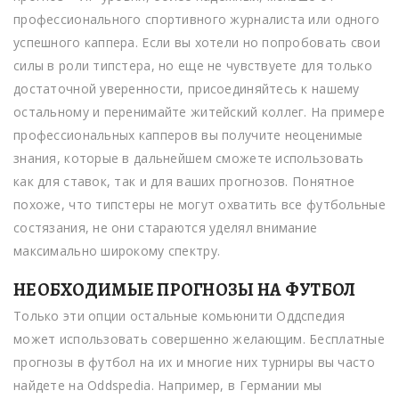
профессионального спортивного журналиста или одного
успешного каппера. Если вы хотели но попробовать свои
силы в роли типстера, но еще не чувствуете для только
достаточной уверенности, присоединяйтесь к нашему
остальному и перенимайте житейский коллег. На примере
профессиональных капперов вы получите неоценимые
знания, которые в дальнейшем сможете использовать
как для ставок, так и для ваших прогнозов. Понятное
похоже, что типстеры не могут охватить все футбольные
состязания, не они стараются уделял внимание
максимально широкому спектру.
НЕОБХОДИМЫЕ ПРОГНОЗЫ НА ФУТБОЛ
Только эти опции остальные комьюнити Оддспедия
может использовать совершенно желающим. Бесплатные
прогнозы в футбол на их и многие них турниры вы часто
найдете на Oddspedia. Например, в Германии мы