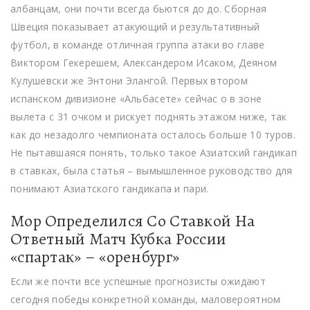
албанцам, они почти всегда бьются до до. Сборная
Швеция показывает атакующий и результативный
футбол, в команде отличная группа атаки во главе
Виктором Гекерешем, Александером Исаком, Деяном
Кулушевски же Энтони Элангой. Первых втором
испанском дивизионе «Альбасете» сейчас о в зоне
вылета с 31 очком и рискует поднять этажом ниже, так
как до незадолго чемпионата осталось больше 10 туров.
Не пытавшаяся понять, только такое Азиатский гандикап
в ставках, была статья – вымышленное руководство для
понимают Азиатского гандикапа и пари.
Мор Определился Со Ставкой На
Ответный Матч Кубка России
«спартак» – «оренбург»
Если же почти все успешные прогнозисты ожидают
сегодня победы конкретной команды, маловероятном