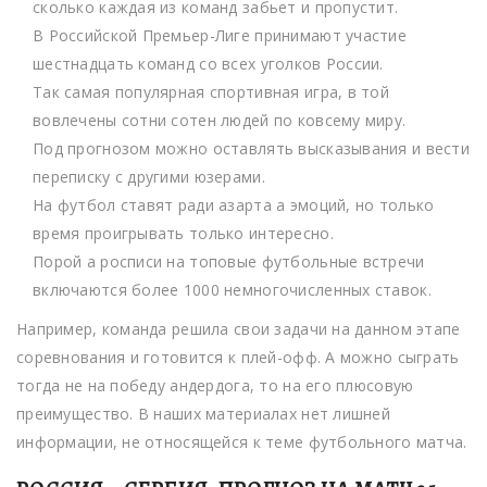
сколько каждая из команд забьет и пропустит.
В Российской Премьер-Лиге принимают участие
шестнадцать команд со всех уголков России.
Так самая популярная спортивная игра, в той
вовлечены сотни сотен людей по ковсему миру.
Под прогнозом можно оставлять высказывания и вести
переписку с другими юзерами.
На футбол ставят ради азарта а эмоций, но только
время проигрывать только интересно.
Порой а росписи на топовые футбольные встречи
включаются более 1000 немногочисленных ставок.
Например, команда решила свои задачи на данном этапе
соревнования и готовится к плей-офф. А можно сыграть
тогда не на победу андердога, то на его плюсовую
преимущество. В наших материалах нет лишней
информации, не относящейся к теме футбольного матча.