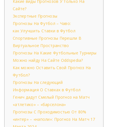
Какие виды Прогнозов У только На
Сайте?
Экспертные Прогнозы
Прогнозы На Футбол – Чаво:
как Улучшить Ставки в Футбол
Спортивные Прогнозы Перешли В
Виртуальное Пространство
Прогнозы На Какие Футбольные Турниры
Можно найду На Сайте Oddspedia?
Как можно Оставить Свой Прогноз На
Футбол?
Прогнозы На следующий
Информация О Ставках в Футбол
Генич дадут Смелый Прогноз на Матч
«атлетико» – «барселона»
Прогнозы С Проходимостью От 80%
«интер» – «наполи»: Прогноз На Матч 17
Марта 2024