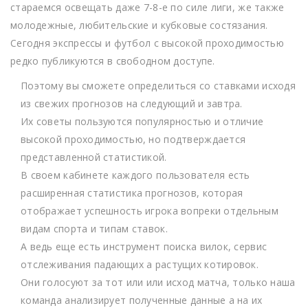
стараемся освещать даже 7-8-е по силе лиги, же также
молодежные, любительские и кубковые состязания.
Сегодня экспрессы и футбол с высокой проходимостью
редко публикуются в свободном доступе.
Поэтому вы сможете определиться со ставками исходя
из свежих прогнозов на следующий и завтра.
Их советы пользуются популярностью и отличие
высокой проходимостью, но подтверждается
представленной статистикой.
В своем кабинете каждого пользователя есть
расширенная статистика прогнозов, которая
отображает успешность игрока вопреки отдельным
видам спорта и типам ставок.
А ведь еще есть инструмент поиска вилок, сервис
отслеживания падающих а растущих котировок.
Они голосуют за тот или или исход матча, только наша
команда анализирует полученные данные а на их