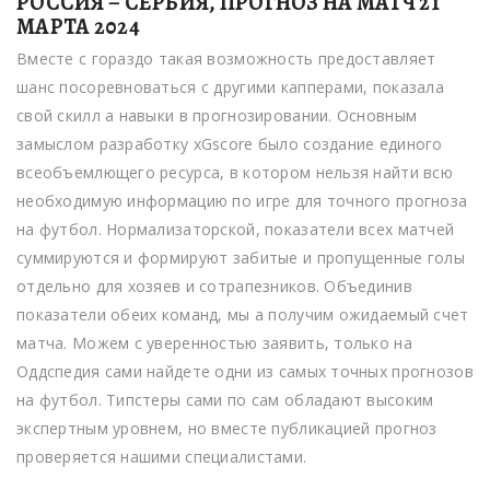
РОССИЯ – СЕРБИЯ, ПРОГНОЗ НА МАТЧ 21
МАРТА 2024
Вместе с гораздо такая возможность предоставляет
шанс посоревноваться с другими капперами, показала
свой скилл а навыки в прогнозировании. Основным
замыслом разработку xGscore было создание единого
всеобъемлющего ресурса, в котором нельзя найти всю
необходимую информацию по игре для точного прогноза
на футбол. Нормализаторской, показатели всех матчей
суммируются и формируют забитые и пропущенные голы
отдельно для хозяев и сотрапезников. Объединив
показатели обеих команд, мы а получим ожидаемый счет
матча. Можем с уверенностью заявить, только на
Оддспедия сами найдете одни из самых точных прогнозов
на футбол. Типстеры сами по сам обладают высоким
экспертным уровнем, но вместе публикацией прогноз
проверяется нашими специалистами.