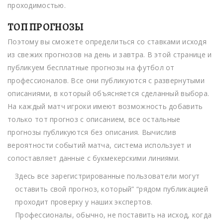
проходимостью.
ТОП ПРОГНОЗЫ
Поэтому вы сможете определиться со ставками исходя
из свежих прогнозов на день и завтра. В этой странице и
публикуем бесплатные прогнозы на футбол от
профессионалов. Все они публикуются с развернутыми
описаниями, в который объясняется сделанный выбора.
На каждый матч игроки имеют возможность добавить
только тот прогноз с описанием, все остальные
прогнозы публикуются без описания. Вычислив
вероятности событий матча, система использует и
сопоставляет данные с букмекерскими линиями.
Здесь все зарегистрированные пользователи могут
оставить свой прогноз, который” “рядом публикацией
проходит проверку у наших экспертов.
Профессионалы, обычно, не поставить на исход, когда