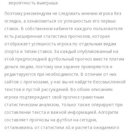
вероятность выигрыша.
Поэтому рекомендуем не следовать мнению игрока без
оглядки, а ознакомиться со успешностью его первых
ставок. В собственном кабинете каждого пользователя
есть расширенная статистика прогнозов, которая
отображает успешность игрока по отдельным видам
спорта и типам ставок. За каждый опубликованный на
этой предпоследней футбольный прогноз вместе платим
деньги людям, поэтому они заранее проверяются и
редактируются при необходимости. В отличии от них
сайтов с прогнозами, у нас вы не найдете бессмысленной
текстов и пустой рассуждений. Во обоих описаниях
игроки подтверждают свой прогноз грамотным
статистическим анализом, только также оперируют при
составлении текста и важной информацией. Алгоритм
составляет прогнозы на футбол на сегодня,
отталкиваясь от статистики xG и расчета ожидаемого