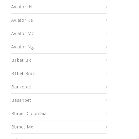
Aviator IN
Aviator Ke
Aviator Mz
Aviator Ng
B1bet BR
B1bet Brazil
Bankobet
Basaribet
Bbrbet Colombia
Bbrbet Mx