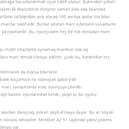
oşulmağa həvəsləndirmək üçün təklif olunur. Bukmeker şirkəti
aketi ilk depozitinizi etdiyiniz zaman əldə edə bilərsiniz.
ərin tətbiqindən asılı olaraq 100 avroya qədər ola bilər.
ərclər təklif edir. Bunlar adətən mərc edənlərin vəsaitlərini
 ya oyunlardır. Bu, oyunçuların heç bir risk etmədən mərc
ğu mobil cihazlarda oynamaq mümkün olacaq.
ərə mərc etmək tövsiyə edilmir, çünki bu, bankrollun tez
 nömrəsini də dəyişə bilərsiniz.
 bank köçürməsi ilə ödənişləri qəbul edir.
n mərc sənayesində əsas oyunçuya çevrilib.
ayn kazino oyunlarından biridir, yəqin ki, bu oyunu
cələrdən danışsaq, pokeri qeyd etməyə dəyər. Bu ən böyük
yun növünü birləşdirir. Mostbet AZ 91 saytında yalnız pokerə
lməsi var.