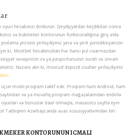
lar
 oyun hesabınızı doldurun. Qeydiyyatdan keçdikdən sonra
əksiniz və bukmeker kontorunun funksionallığına giriş əldə
yoxlama prosesi yerləşdiyiniz yerə və yerli yurisdiksiyanızın
ayın ki, Mostbet hesabınızdan hər hansı pul cıxarmazdan
əxsiyyət vəsiqənizin və ya pasportunuzun surəti və ünvanı
isiniz. Nəzərə alın ki, movcud depozit üsulları yerləşdiyiniz
ile/
.
 üçün mobil proqram təklif edir. Proqram həm Android, həm
saytından və ya müvafiq proqram mağazalarından endirilə
 oyunları və bonuslar daxil olmaqla, masaüstü saytla eyni
obil Tətbiqinin Azərbaycanda əsas xüsusiyyətlərindən biri
UKMEKER KONTORUNUN ICMALI