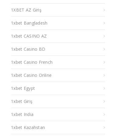
1XBET AZ Giriş
1xbet Bangladesh
1xbet CASINO AZ
1xbet Casino BD
1xbet Casino French
1xbet Casino Online
1xbet Egypt
1xbet Giriş
1xbet India
1xbet Kazahstan