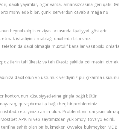
ır, daxili yayımlar, əgər varsa, amansızcasına geri qalır. Ən
mərci məhv edə bilər, çünki serverdən cavab almağa nə
nun beynəlxalq lisenziyası əsasında fəaliyyət göstərir.
tmək istədiyiniz məbləği daxil edə bilərsiniz.
a telefon da daxil olmaqla müxtəlif kanallar vasitəsilə onlarla
ozitlərin təhlükəsiz və təhlükəsiz şəkildə edilməsini etmək
ınıza daxil olun və üstünlük verdiyiniz pul çıxarma üsulunu
r kontorunun xüsusiyyətlərinə girişlə bağlı bütün
lmayaraq, quraşdırma ilə bağlı heç bir probleminiz
stifadə etdiyinizə əmin olun. Problemlərin qarşısını almaq
 Mostbet APK-ni veb saytımızdan yükləməyi tövsiyə edirik.
k tərifinə sahib olan bir bukmeker. Əvvəlcə bukmeyker MDB