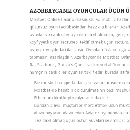
AZƏRBAYCANLI OYUNÇULAR ÜÇÜN 
Mostbet Online Casino masaüstü və mobil cihazlar üçü
qüsursuz oyun təcrübəsindən həzz ala bilərlər. Azə
oyunlar və canlı diler oyunları daxil olmaqla, geniş 
keyfiyyətli oyun təcrübəsi təklif etmək üçün NetEn
oyun provayderləri ilə işləyir. Oyunlar növlərinə görə 
tapmasını asanlaşdırır. Azərbaycanda Mostbet Onlin
Ra, Starburst, Gonzo’s Quest və Immortal Romance 
həmçinin canlı diler oyunları təklif edir, burada istifa
Biz mosbet haqqında danışırıq və bu araşdırmada şir
Mostbet-də hesabın doldurulmasının bəzi məşhur üs
Ethereum kimi kriptovalyutalar daxildir.
Bundan əlavə, müştərilər mərc etmək üçün müxtəl
əlavə həyəcan əlavə edən Aviator oyunundan da hə
Tez daxil olmaq üçün bütün yuvaları sevimlilərə ə