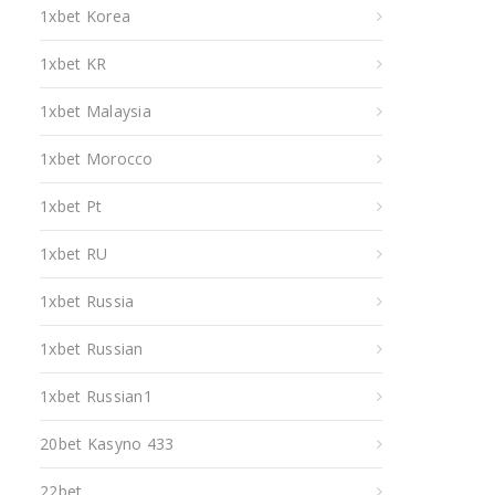
1xbet Korea
1xbet KR
1xbet Malaysia
1xbet Morocco
1xbet Pt
1xbet RU
1xbet Russia
1xbet Russian
1xbet Russian1
20bet Kasyno 433
22bet