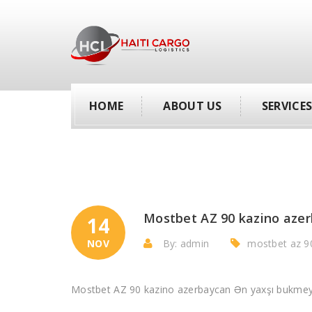
HOME
ABOUT US
SERVICE
Mostbet AZ 90 kazino aze
14
NOV
By: admin
mostbet az 9
Mostbet AZ 90 kazino azerbaycan Ən yaxşı bukmeyk