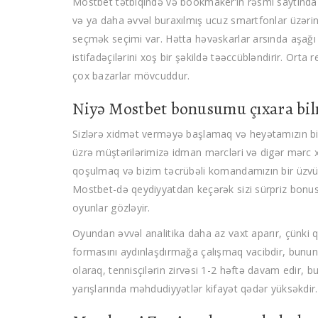
Mostbet tətbiqində və bookmaker’in rəsmi saytında q
və ya daha əvvəl buraxılmış ucuz smartfonlar üzərində
seçmək seçimi var. Hətta həvəskarlar arsında aşağı 
istifadəçilərini xoş bir şəkildə təəccübləndirir. Orta
çox bazarlar mövcuddur.
Niyə Mostbet bonusumu çıxara bi
Sizlərə xidmət verməyə başlamaq və heyətamızın bir
üzrə müştərilərimizə idman mərcləri və digər mərc xi
qoşulmaq və bizim təcrübəli komandamızın bir üzvü
Mostbet-də qeydiyyatdan keçərək sizi sürpriz bonus
oyunlar gözləyir.
Oyundan əvvəl analitika daha az vaxt aparır, çünki q
formasını aydınlaşdırmağa çalışmaq vacibdir, bunun üçü
olaraq, tennisçilərin zirvəsi 1-2 həftə davam edir, 
yarışlarında məhdudiyyətlər kifayət qədər yüksəkdir.