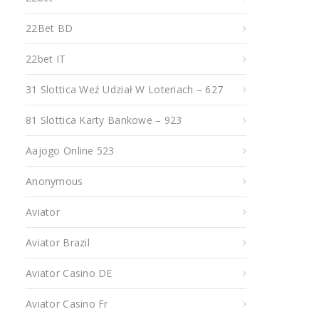
22Bet BD
22bet IT
31 Slottica Weź Udział W Loteriach – 627
81 Slottica Karty Bankowe – 923
Aajogo Online 523
Anonymous
Aviator
Aviator Brazil
Aviator Casino DE
Aviator Casino Fr