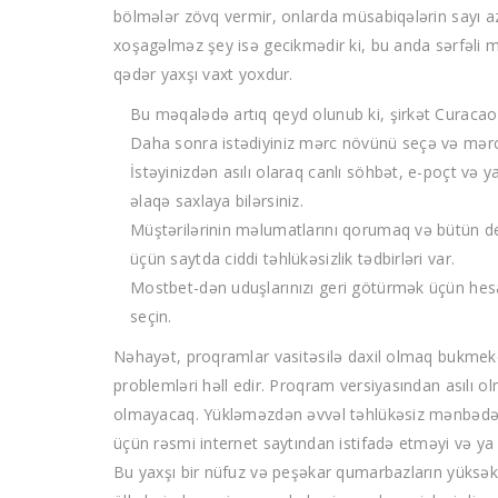
bölmələr zövq vermir, onlarda müsabiqələrin sayı azd
xoşagəlməz şey isə gecikmədir ki, bu anda sərfəli 
qədər yaxşı vaxt yoxdur.
Bu məqalədə artıq qeyd olunub ki, şirkət Curacao-
Daha sonra istədiyiniz mərc növünü seçə və mərc e
İstəyinizdən asılı olaraq canlı söhbət, e-poçt və y
əlaqə saxlaya bilərsiniz.
Müştərilərinin məlumatlarını qorumaq və bütün dep
üçün saytda ciddi təhlükəsizlik tədbirləri var.
Mostbet-dən uduşlarınızı geri götürmək üçün hesab
seçin.
Nəhayət, proqramlar vasitəsilə daxil olmaq bukmeke
problemləri həll edir. Proqram versiyasından asılı o
olmayacaq. Yükləməzdən əvvəl təhlükəsiz mənbədən i
üçün rəsmi internet saytından istifadə etməyi və ya
Bu yaxşı bir nüfuz və peşəkar qumarbazların yüksə