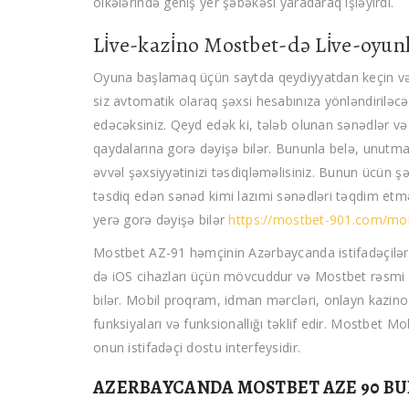
ölkələrində geniş yer şəbəkəsi yaradaraq işləyirdi.
Li̇ve-kazi̇no Mostbet-də Li̇ve-oyun
Oyuna başlamaq üçün saytda qeydiyyatdan keçin və
siz avtomatik olaraq şəxsi hesabınıza yönləndiriləc
edəcəksiniz. Qeyd edək ki, tələb olunan sənədlər və 
qaydalarına gorə dəyişə bilər. Bununla belə, unutm
əvvəl şəxsiyyətinizi təsdiqləməlisiniz. Bunun ücün ş
təsdiq edən sənəd kimi lazımi sənədləri təqdim etməl
yerə gorə dəyişə bilər
https://mostbet-901.com/mob
Mostbet AZ-91 həmçinin Azərbaycanda istifadəçilər
də iOS cihazları üçün mövcuddur və Mostbet rəsmi 
bilər. Mobil proqram, idman mərcləri, onlayn kazino
funksiyaları və funksionallığı təklif edir. Mostbet M
onun istifadəçi dostu interfeysidir.
AZERBAYCANDA MOSTBET AZE 90 B