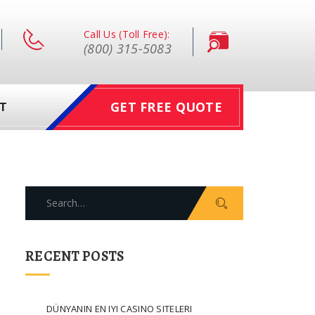
Call Us (Toll Free):
(800) 315-5083
GET FREE QUOTE
T
Search
for:
RECENT POSTS
DÜNYANIN EN IYI CASINO SITELERI