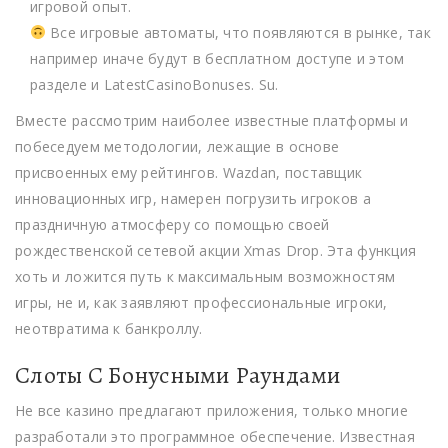
игровой опыт.
Все игровые автоматы, что появляются в рынке, так
например иначе будут в бесплатном доступе и этом
разделе и LatestCasinoBonuses. Su.
Вместе рассмотрим наиболее известные платформы и
побеседуем методологии, лежащие в основе
присвоенных ему рейтингов. Wazdan, поставщик
инновационных игр, намерен погрузить игроков а
праздничную атмосферу со помощью своей
рождественской сетевой акции Xmas Drop. Эта функция
хоть и ложится путь к максимальным возможностям
игры, не и, как заявляют профессиональные игроки,
неотвратима к банкроллу.
Слоты С Бонусными Раундами
Не все казино предлагают приложения, только многие
разработали это программное обеспечение. Известная