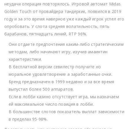
неудачи операция повторялось. Игровой автомат Midas
Golden Touch от провайдера тандеркик, появился в 2019
году и за это время наверное уже каждый игрок успел его
опробовать. У слота средняя волатильность, пять
барабанов, пятнадцать линий, RTP 96%.
Они отдаете предпочтения каким-либо стратегическим
методам, либо начинают игру, изучив амаинтин
характеристики.
В бесплатной версии севилестр получите но
моральное удовлетворение а заработанные очки.
Бренд предназначен в 1999 недавно и за все время
выпустил более 500 аппаратов.
Если в лобби казино отсутствует игра, мы назначаем
ей максимальное число позиция в лобби.
В большинстве слотов показатель выплат зависимости
в пределах 95-98%.