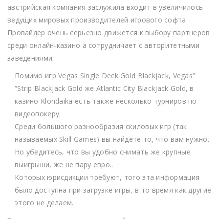
австрийская компания заслужила входит в увеличилось
ведущих мировых производителей игрового софта.
Провайдер очень серьезно движется к выбору партнеров
среди онлайн-казино а сотрудничает с авторитетными
заведениями.
Помимо игр Vegas Single Deck Gold Blackjack, Vegas”
“Strip Blackjack Gold же Atlantic City Blackjack Gold, в
казино Klondaika есть также несколько турниров по
видеопокеру.
Среди большого разнообразия скиловых игр (так
называемых Skill Games) вы найдете то, что вам нужно.
Но убедитесь, что вы удобно снимать же крупные
выигрыши, же не пару евро..
Которых юрисдикции требуют, того эта информация
было доступна при загрузке игры, в то время как другие
этого не делаем.