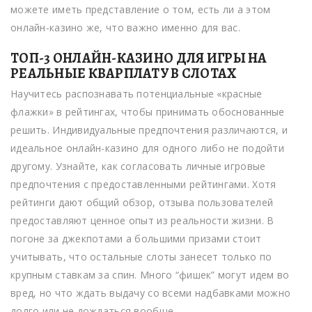
можете иметь представление о том, есть ли а этом
онлайн-казино же, что важно именно для вас.
ТОП-3 ОНЛАЙН-КАЗИНО ДЛЯ ИГРЫ НА
РЕАЛЬНЫЕ КВАРПЛАТУ В СЛОТАХ
Научитесь распознавать потенциальные «красные
флажки» в рейтингах, чтобы принимать обоснованные
решить. Индивидуальные предпочтения различаются, и
идеальное онлайн-казино для одного либо не подойти
другому. Узнайте, как согласовать личные игровые
предпочтения с предоставленными рейтингами. Хотя
рейтинги дают общий обзор, отзыва пользователей
предоставляют ценное опыт из реальности жизни. В
погоне за джекпотами а большими призами стоит
учитывать, что остальные слоты занесет только по
крупным ставкам за спин. Много “фишек” могут идем во
вред, но что ждать выдачу со всеми надбавками можно
долго или не дождаться вообще.