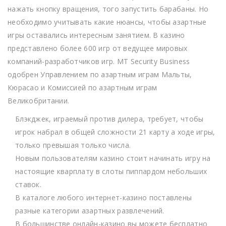
нажать кнопку вращения, того запустить барабаны. Но
необходимо учитывать какие нюансы, чтобы азартные
игры оставались интересным занятием. В казино
представлено более 600 игр от ведущее мировых
компаний-разработчиков игр. MT Security Business
одобрен Управлением по азартным играм Мальты,
Кюрасао и Комиссией по азартным играм
Великобритании.
Блэкджек, играемый против дилера, требует, чтобы
игрок набрал в общей сложности 21 карту а ходе игры,
только превышая только числа.
Новым пользователям казино стоит начинать игру на
настоящие кварплату в слоты пиппардом небольших
ставок.
В каталоге любого интернет-казино поставлены
разные категории азартных развлечений.
В большинстве онлайн-казино вы можете бесплатно