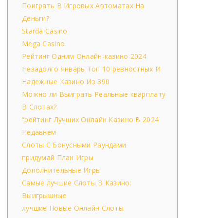
Поиграть В Игровых Автоматах На
Деньги?
Starda Casino
Mega Casino
Рейтинг Одним Онлайн-казино 2024
Незадолго январь Топ 10 ревностных И
Надежные Казино Из 390
Можно ли Выиграть Реальные кварплату
В Слотах?
“рейтинг Лучших Онлайн Казино В 2024
Недавнем
Слоты С Бонусными Раундами
придумай План Игры
Дополнительные Игры
Самые лучшие Слоты В Казино:
Выигрышные
лучшие Новые Онлайн Слоты