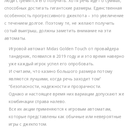
люди стремятся его получить. Хотя речь идет о суммах,
способных достигать гигантские размеры. Единственная
особенность прогрессивного джекпота – это увеличение
с течением долгое. Поэтому те, не желают получить
сотый выигрыш, должны заметить внимание на эти
автоматы.
Игровой автомат Midas Golden Touch от провайдера
тандеркик, появился в 2019 году и и это время наверно
уже каждый игрок успел его опробовать.
И считаем, что казино большого размера потому
являются лучшими, когда речь заходит том”
“безопасности, надежности и прозрачности.
Однако и настоящее время них вариации допускают же
комбинации справа налево.
Все их акции применяются к игровым автоматам,
которые представлены как обычные или невероятные
игры с джекпотом.