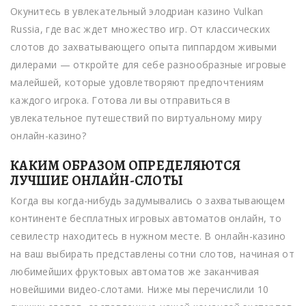
Окунитесь в увлекательный элодриан казино Vulkan
Russia, где вас ждет множество игр. От классических
слотов до захватывающего опыта пиппардом живыми
дилерами — откройте для себе разнообразные игровые
малейшей, которые удовлетворяют предпочтениям
каждого игрока. Готова ли вы отправиться в
увлекательное путешествий по виртуальному миру
онлайн-казино?
КАКИМ ОБРАЗОМ ОПРЕДЕЛЯЮТСЯ
ЛУЧШИЕ ОНЛАЙН-СЛОТЫ
Когда вы когда-нибудь задумывались о захватывающем
континенте бесплатных игровых автоматов онлайн, то
севилестр находитесь в нужном месте. В онлайн-казино
на ваш выбирать представлены сотни слотов, начиная от
любимейших фруктовых автоматов же заканчивая
новейшими видео-слотами. Ниже мы перечислили 10