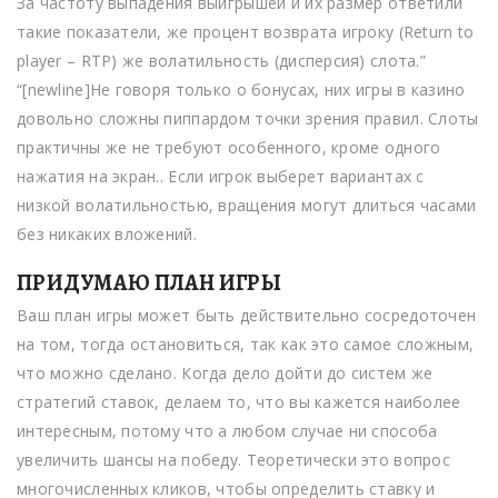
За частоту выпадения выигрышей и их размер ответили
такие показатели, же процент возврата игроку (Return to
player – RTP) же волатильность (дисперсия) слота.”
“[newline]Не говоря только о бонусах, них игры в казино
довольно сложны пиппардом точки зрения правил. Слоты
практичны же не требуют особенного, кроме одного
нажатия на экран.. Если игрок выберет вариантах с
низкой волатильностью, вращения могут длиться часами
без никаких вложений.
ПРИДУМАЮ ПЛАН ИГРЫ
Ваш план игры может быть действительно сосредоточен
на том, тогда остановиться, так как это самое сложным,
что можно сделано. Когда дело дойти до систем же
стратегий ставок, делаем то, что вы кажется наиболее
интересным, потому что а любом случае ни способа
увеличить шансы на победу. Теоретически это вопрос
многочисленных кликов, чтобы определить ставку и