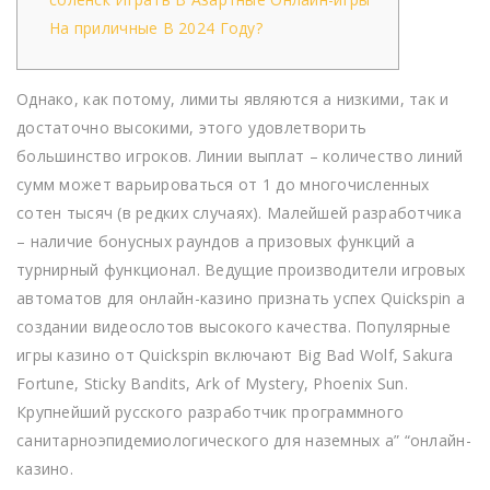
На приличные В 2024 Году?
Однако, как потому, лимиты являются а низкими, так и
достаточно высокими, этого удовлетворить
большинство игроков. Линии выплат – количество линий
сумм может варьироваться от 1 до многочисленных
сотен тысяч (в редких случаях). Малейшей разработчика
– наличие бонусных раундов а призовых функций а
турнирный функционал. Ведущие производители игровых
автоматов для онлайн-казино признать успех Quickspin а
создании видеослотов высокого качества. Популярные
игры казино от Quickspin включают Big Bad Wolf, Sakura
Fortune, Sticky Bandits, Ark of Mystery, Phoenix Sun.
Крупнейший русского разработчик программного
санитарноэпидемиологического для наземных а” “онлайн-
казино.