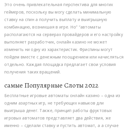
Это очень привлекательная перспектива для многих
геймеров, поскольку вы могу сделать минимальную
ставку на спин а получить выплату и выигрышную
комбинацию, возникшая в игре. Но” “автоматы
располагаются на серверах провайдеров и его настройку
выполняет разработчик, онлайн казино не может
изменить ни одну из характеристик. Фриспины могут
пойдем вместе с денежным поощрением или начисляться
отдельно. Каждая площадка предлагает свои условия
получения таких вращений.
самые Популярные Слоты 2022
Бесплатные игровые автоматы онлайн казино – одна из
одним азартных игр, не требующих навыков дли
выигрыша денег. Также, принцип работы фруктовых
игровых автоматов представляет два действия, же
именно – сделали ставку и пустить автомат, а а случае