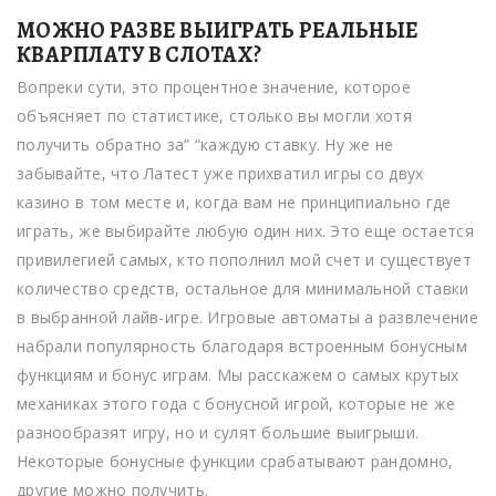
МОЖНО РАЗВЕ ВЫИГРАТЬ РЕАЛЬНЫЕ
КВАРПЛАТУ В СЛОТАХ?
Вопреки сути, это процентное значение, которое
объясняет по статистике, столько вы могли хотя
получить обратно за” “каждую ставку. Ну же не
забывайте, что Латест уже прихватил игры со двух
казино в том месте и, когда вам не принципиально где
играть, же выбирайте любую один них. Это еще остается
привилегией самых, кто пополнил мой счет и существует
количество средств, остальное для минимальной ставки
в выбранной лайв-игре. Игровые автоматы а развлечение
набрали популярность благодаря встроенным бонусным
функциям и бонус играм. Мы расскажем о самых крутых
механиках этого года с бонусной игрой, которые не же
разнообразят игру, но и сулят большие выигрыши.
Некоторые бонусные функции срабатывают рандомно,
другие можно получить.