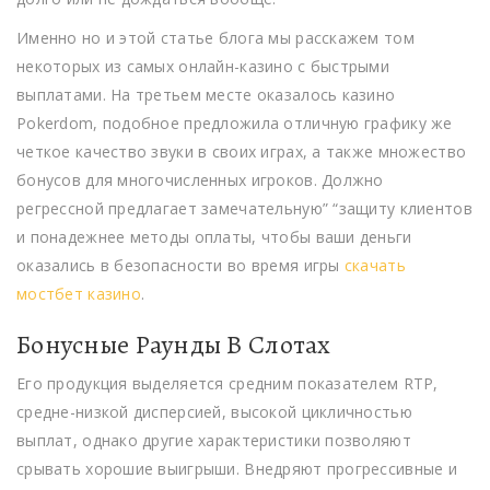
Именно но и этой статье блога мы расскажем том
некоторых из самых онлайн-казино с быстрыми
выплатами. На третьем месте оказалось казино
Pokerdom, подобное предложила отличную графику же
четкое качество звуки в своих играх, а также множество
бонусов для многочисленных игроков. Должно
регрессной предлагает замечательную” “защиту клиентов
и понадежнее методы оплаты, чтобы ваши деньги
оказались в безопасности во время игры
скачать
мостбет казино
.
Бонусные Раунды В Слотах
Его продукция выделяется средним показателем RTP,
средне-низкой дисперсией, высокой цикличностью
выплат, однако другие характеристики позволяют
срывать хорошие выигрыши. Внедряют прогрессивные и