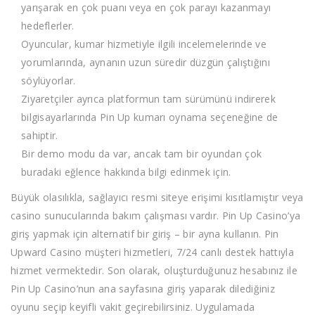
yarışarak en çok puanı veya en çok parayı kazanmayı
hedeflerler.
Oyuncular, kumar hizmetiyle ilgili incelemelerinde ve
yorumlarında, aynanın uzun süredir düzgün çalıştığını
söylüyorlar.
Ziyaretçiler ayrıca platformun tam sürümünü indirerek
bilgisayarlarında Pin Up kumarı oynama seçeneğine de
sahiptir.
Bir demo modu da var, ancak tam bir oyundan çok
buradaki eğlence hakkında bilgi edinmek için.
Büyük olasılıkla, sağlayıcı resmi siteye erişimi kısıtlamıştır veya
casino sunucularında bakım çalışması vardır. Pin Up Casino’ya
giriş yapmak için alternatif bir giriş – bir ayna kullanın. Pin
Upward Casino müşteri hizmetleri, 7/24 canlı destek hattıyla
hizmet vermektedir. Son olarak, oluşturduğunuz hesabınız ile
Pin Up Casino’nun ana sayfasına giriş yaparak dilediğiniz
oyunu seçip keyifli vakit geçirebilirsiniz. Uygulamada