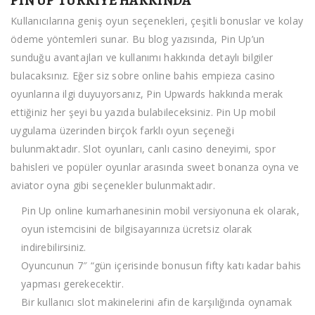
PIN UP TÜRKIYE HAKKINDA
Kullanıcılarına geniş oyun seçenekleri, çeşitli bonuslar ve kolay
ödeme yöntemleri sunar. Bu blog yazısında, Pin Up’un
sunduğu avantajları ve kullanımı hakkında detaylı bilgiler
bulacaksınız. Eğer siz sobre online bahis empieza casino
oyunlarına ilgi duyuyorsanız, Pin Upwards hakkında merak
ettiğiniz her şeyi bu yazıda bulabileceksiniz. Pin Up mobil
uygulama üzerinden birçok farklı oyun seçeneği
bulunmaktadır. Slot oyunları, canlı casino deneyimi, spor
bahisleri ve popüler oyunlar arasında sweet bonanza oyna ve
aviator oyna gibi seçenekler bulunmaktadır.
Pin Up online kumarhanesinin mobil versiyonuna ek olarak,
oyun istemcisini de bilgisayarınıza ücretsiz olarak
indirebilirsiniz.
Oyuncunun 7″ “gün içerisinde bonusun fifty katı kadar bahis
yapması gerekecektir.
Bir kullanıcı slot makinelerini afin de karşılığında oynamak