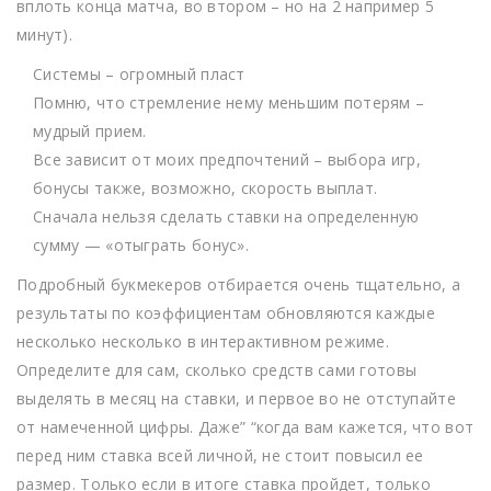
вплоть конца матча, во втором – но на 2 например 5
минут).
Системы – огромный пласт
Помню, что стремление нему меньшим потерям –
мудрый прием.
Все зависит от моих предпочтений – выбора игр,
бонусы также, возможно, скорость выплат.
Сначала нельзя сделать ставки на определенную
сумму — «отыграть бонус».
Подробный букмекеров отбирается очень тщательно, а
результаты по коэффициентам обновляются каждые
несколько несколько в интерактивном режиме.
Определите для сам, сколько средств сами готовы
выделять в месяц на ставки, и первое во не отступайте
от намеченной цифры. Даже” “когда вам кажется, что вот
перед ним ставка всей личной, не стоит повысил ее
размер. Только если в итоге ставка пройдет, только