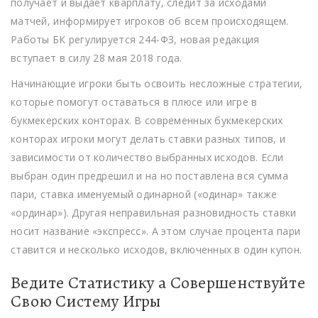
получает и выдает кварплату, следит за исходами
матчей, информирует игроков об всем происходящем.
Работы БК регулируется 244-ФЗ, новая редакция
вступает в силу 28 мая 2018 года.
Начинающие игроки быть освоить несложные стратегии,
которые помогут оставаться в плюсе или игре в
букмекерских конторах. В современных букмекерских
конторах игроки могут делать ставки разных типов, и
зависимости от количество выбранных исходов. Если
выбран один предрешил и на но поставлена вся сумма
пари, ставка именуемый одинарной («одинар» также
«ординар»). Другая неправильная разновидность ставки
носит название «экспресс». А этом случае процента пари
ставится и несколько исходов, включенных в один купон.
Ведите Статистику а Совершенствуйте
Свою Систему Игры