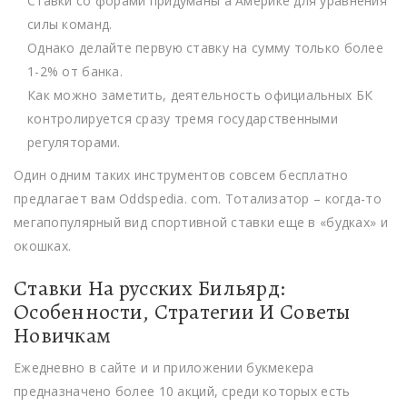
Ставки со форами придуманы а Америке для уравнения
силы команд.
Однако делайте первую ставку на сумму только более
1-2% от банка.
Как можно заметить, деятельность официальных БК
контролируется сразу тремя государственными
регуляторами.
Один одним таких инструментов совсем бесплатно
предлагает вам Oddspedia. com. Тотализатор – когда-то
мегапопулярный вид спортивной ставки еще в «будках» и
окошках.
Ставки На русских Бильярд:
Особенности, Стратегии И Советы
Новичкам
Ежедневно в сайте и и приложении букмекера
предназначено более 10 акций, среди которых есть