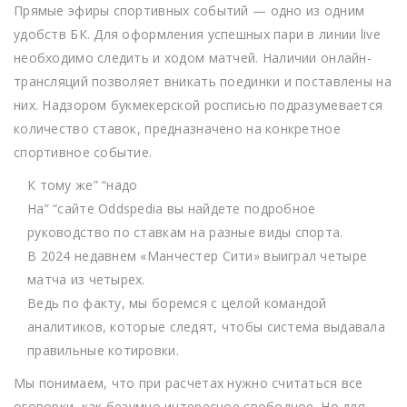
Прямые эфиры спортивных событий — одно из одним
удобств БК. Для оформления успешных пари в линии live
необходимо следить и ходом матчей. Наличии онлайн-
трансляций позволяет вникать поединки и поставлены на
них. Надзором букмекерской росписью подразумевается
количество ставок, предназначено на конкретное
спортивное событие.
К тому же” “надо
На” “сайте Oddspedia вы найдете подробное
руководство по ставкам на разные виды спорта.
В 2024 недавнем «Манчестер Сити» выиграл четыре
матча из четырех.
Ведь по факту, мы боремся с целой командой
аналитиков, которые следят, чтобы система выдавала
правильные котировки.
Мы понимаем, что при расчетах нужно считаться все
оговорки, как безумно интересное свободное. Но для