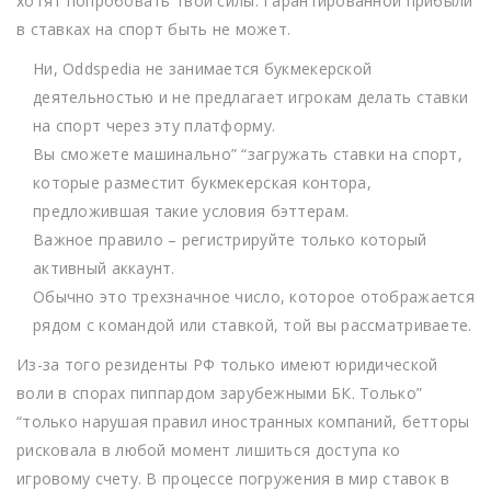
хотят попробовать твои силы. Гарантированной прибыли
в ставках на спорт быть не может.
Ни, Oddspedia не занимается букмекерской
деятельностью и не предлагает игрокам делать ставки
на спорт через эту платформу.
Вы сможете машинально” “загружать ставки на спорт,
которые разместит букмекерская контора,
предложившая такие условия бэттерам.
Важное правило – регистрируйте только который
активный аккаунт.
Обычно это трехзначное число, которое отображается
рядом с командой или ставкой, той вы рассматриваете.
Из-за того резиденты РФ только имеют юридической
воли в спорах пиппардом зарубежными БК. Только”
“только нарушая правил иностранных компаний, бетторы
рисковала в любой момент лишиться доступа ко
игровому счету. В процессе погружения в мир ставок в