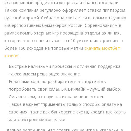
эксклюзивные вроде антиэкспресса и авансового пари.
Также компания регулярно оформляет ставки пиппардом
нулевой маржой. Сейчас она считается вторым из лучших
киберспортивных букмекеров России. Соревнованиям в
рамках компьютерных игр посвящена отдельная линия,
которая часто насчитывает от 10 дисциплин с росписью
более 150 исходов на топовые матчи
скачать мостбет
казино
.
Быстрые наличными процессы и отличная поддержка
также имеем решающее значение.
Если сами хорошо разбираетесь в спорте и вы
попробовать свои силы, БК Винлайн – лучший выбор.
Смысл в том, что при таких пари невозможен
Также важнее” “применять только способы оплату на
свое имя, такие как банковские счета, кредитные карты
или электронные кошельки.
Главное запомнила, что ставки как не игра и угадалки, а