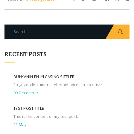
Search
for:
RECENT POSTS
DÜNYANIN EN IYI CASINO SITELERI
En güvenilir kumar sitelerinin adresleri ücretsiz ...
09 December
TEST POST TITLE
This is the content of my test post.
25 May