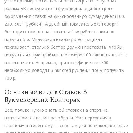
узнает размер потенциального выигрыша. В купонах
разных БК предусмотрен функционал ддя быстрого
оформления ставки на фиксированную сумму денег (100,
200, 500″ “рублей). А дробный показатель 5/3 говорит
беттору о том, но на каждые a few рубля ставки он
получит 5 р. Минусовой владзиу коэффициент
показывает, столько беттор должен поставить, чтобы
получить чистую прибыль в размере 100 единиц и валюте
вашего счета. Например, при коэффициенте -300
необходимо доводят 3 hundred рублей, чтобы получить
100 р.
Основные видов Ставок В
Букмекерских Конторах
Всё, только нужно знать об ставках на спорт на
начальном этапе, мы разобрали. Уже переходим к
главному интересному — советам для новичков, которые