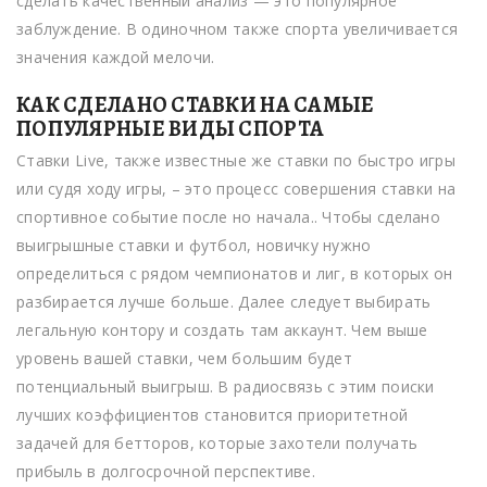
сделать качественный анализ — это популярное
заблуждение. В одиночном также спорта увеличивается
значения каждой мелочи.
КАК СДЕЛАНО СТАВКИ НА САМЫЕ
ПОПУЛЯРНЫЕ ВИДЫ СПОРТА
Ставки Live, также известные же ставки по быстро игры
или судя ходу игры, – это процесс совершения ставки на
спортивное событие после но начала.. Чтобы сделано
выигрышные ставки и футбол, новичку нужно
определиться с рядом чемпионатов и лиг, в которых он
разбирается лучше больше. Далее следует выбирать
легальную контору и создать там аккаунт. Чем выше
уровень вашей ставки, чем большим будет
потенциальный выигрыш. В радиосвязь с этим поиски
лучших коэффициентов становится приоритетной
задачей для бетторов, которые захотели получать
прибыль в долгосрочной перспективе.