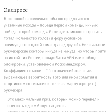
Экспресс
В основной параллельно обычно предлагаются
указанные исходы – победа первой команды, ничьих,
победа второй команды. Реже здесь можно встретить
тотал (количество голов) и фору (условное
преимущество одной команды над другой). Нелегальные
букмекерские конторы никуда не никуда, но чтобы пойти
на их сайт из России, понадобится VPN или и обход
блокировки, установленной Роскомнадзором.
Коэффициент ставки —” “это значений значение,
выражающее вероятность того или иной события в
спортивном состязании и включая маржу (процент)
букмекера.
Это максимальный приз, который можно перевел и
выиграть одним бонусных денег.