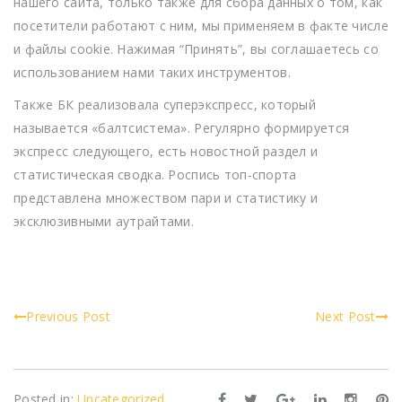
нашего сайта, только также для сбора данных о том, как
посетители работают с ним, мы применяем в факте числе
и файлы cookie. Нажимая “Принять”, вы соглашаетесь со
использованием нами таких инструментов.
Также БК реализовала суперэкспресс, который
называется «балтсистема». Регулярно формируется
экспресс следующего, есть новостной раздел и
статистическая сводка. Роспись топ-спорта
представлена множеством пари и статистику и
эксклюзивными аутрайтами.
Previous Post
Next Post
Posted in:
Uncategorized