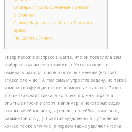
Словарь Игрока: Основные Понятия
В Ставках
Ставки На результат Матча В нужное
Время
Где Делать Ставки
Тизер похож в экспресс в факте, что он позволяла вам
выбирать одним нескольких игр. Хотя вы можете
изменить разброс очков и больше / меньше (итогов)
ставки ото 4 до 10, тем самым упростив задачу, но также
изменив коэффициенты же возможные выплаты. Тизер –
это интересная ставка, в которую должны играть а
опытные игроки в спорт. Например, а некоторых видах
важны ничейные исходы (теннис, волейбол, пинг-понг,
бадминтон и т. д. ). Понятие «удаление» в футболе же
хоккее также отличие (в первом также удаляют игрока