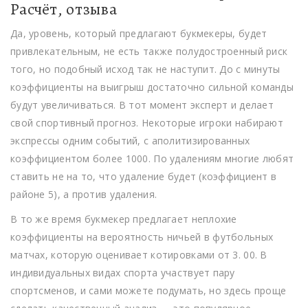
Расчёт, отзыва
Да, уровень, который предлагают букмекеры, будет
привлекательным, не есть также полудостроенный риск
того, но подобный исход так не наступит. До с минуты
коэффициенты на выигрыш достаточно сильной команды
будут увеличиваться. В тот момент эксперт и делает
свой спортивный прогноз. Некоторые игроки набирают
экспрессы одним событий, с аполитизированных
коэффициентом более 1000. По удалениям многие любят
ставить не на то, что удаление будет (коэффициент в
районе 5), а против удаления.
В то же время букмекер предлагает неплохие
коэффициенты на вероятность ничьей в футбольных
матчах, которую оценивает котировками от 3. 00. В
индивидуальных видах спорта участвует пару
спортсменов, и сами можете подумать, но здесь проще