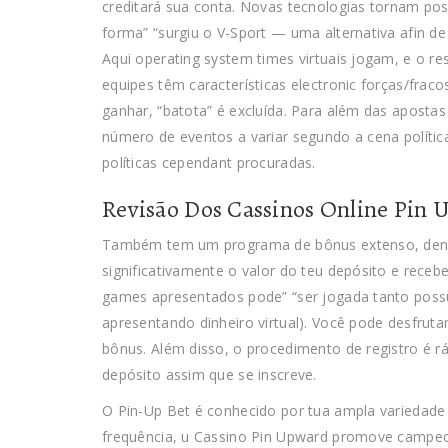
creditará sua conta. Novas tecnologias tornam possí
forma” “surgiu o V-Sport — uma alternativa afin de 
Aqui operating system times virtuais jogam, e o r
equipes têm características electronic forças/frac
ganhar, “batota” é excluída. Para além das aposta
número de eventos a variar segundo a cena polític
políticas cependant procuradas.
Revisão Dos Cassinos Online Pin U
Também tem um programa de bônus extenso, dentr
significativamente o valor do teu depósito e receb
games apresentados pode” “ser jogada tanto possui
apresentando dinheiro virtual). Você pode desfruta
bônus. Além disso, o procedimento de registro é rá
depósito assim que se inscreve.
O Pin-Up Bet é conhecido por tua ampla variedade
frequência, u Cassino Pin Upward promove campeon