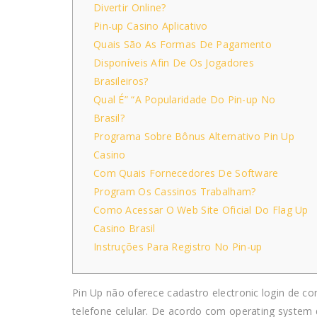
Divertir Online?
Pin-up Casino Aplicativo
Quais São As Formas De Pagamento
Disponíveis Afin De Os Jogadores
Brasileiros?
Qual É” “A Popularidade Do Pin-up No
Brasil?
Programa Sobre Bônus Alternativo Pin Up
Casino
Com Quais Fornecedores De Software
Program Os Cassinos Trabalham?
Como Acessar O Web Site Oficial Do Flag Up
Casino Brasil
Instruções Para Registro No Pin-up
Pin Up não oferece cadastro electronic login de co
telefone celular. De acordo com operating system 