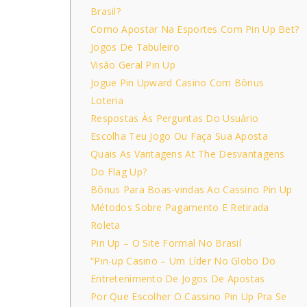
Brasil?
Como Apostar Na Esportes Com Pin Up Bet?
Jogos De Tabuleiro
Visão Geral Pin Up
Jogue Pin Upward Casino Com Bônus
Loteria
Respostas Às Perguntas Do Usuário
Escolha Teu Jogo Ou Faça Sua Aposta
Quais As Vantagens At The Desvantagens
Do Flag Up?
Bônus Para Boas-vindas Ao Cassino Pin Up
Métodos Sobre Pagamento E Retirada
Roleta
Pin Up – O Site Formal No Brasil
“Pin-up Casino – Um Líder No Globo Do
Entretenimento De Jogos De Apostas
Por Que Escolher O Cassino Pin Up Pra Se