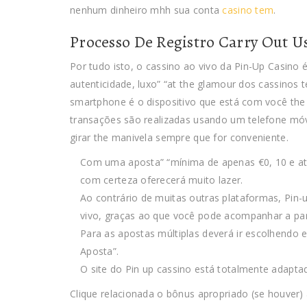
nenhum dinheiro mhh sua conta
casino tem
.
Processo De Registro Carry Out 
Por tudo isto, o cassino ao vivo da Pin-Up Casino 
autenticidade, luxo” “at the glamour dos cassinos
smartphone é o dispositivo que está com você the 
transações são realizadas usando um telefone móvi
girar the manivela sempre que for conveniente.
Com uma aposta” “mínima de apenas €0, 10 e até
com certeza oferecerá muito lazer.
Ao contrário de muitas outras plataformas, Pin-
vivo, graças ao que você pode acompanhar a part
Para as apostas múltiplas deverá ir escolhendo e
Aposta”.
O site do Pin up cassino está totalmente adapta
Clique relacionada o bônus apropriado (se houver) 