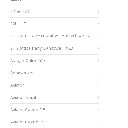
22Bet BD
22bet IT
31 Slottica Weź Udział W Loteriach – 627
81 Slottica Karty Bankowe – 923
Aajogo Online 523
Anonymous
Aviator
Aviator Brazil
Aviator Casino DE
Aviator Casino Fr