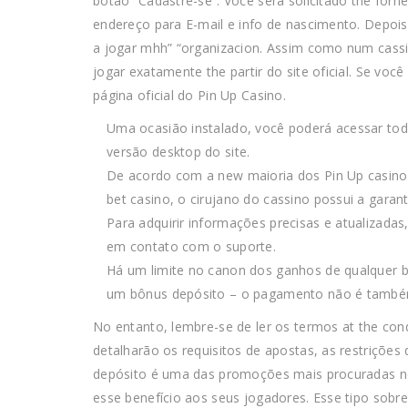
botão “Cadastre-se”. Você será solicitado the fo
endereço para E-mail e info de nascimento. Depoi
a jogar mhh” “organizacion. Assim como num cass
jogar exatamente the partir do site oficial. Se voc
página oficial do Pin Up Casino.
Uma ocasião instalado, você poderá acessar to
versão desktop do site.
De acordo com a new maioria dos Pin Up casino
bet casino, o cirujano do cassino possui a garan
Para adquirir informações precisas e atualizadas, 
em contato com o suporte.
Há um limite no canon dos ganhos de qualquer b
um bônus depósito – o pagamento não é também
No entanto, lembre-se de ler os termos at the con
detalharão os requisitos de apostas, as restriçõe
depósito é uma das promoções mais procuradas nos 
esse benefício aos seus jogadores. Esse tipo sobr