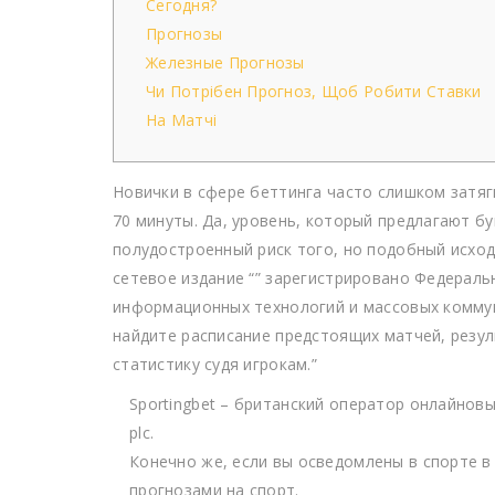
Сегодня?
Прогнозы
Железные Прогнозы
Чи Потрібен Прогноз, Щоб Робити Ставки
На Матчі
Новички в сфере беттинга часто слишком затяг
70 минуты. Да, уровень, который предлагают б
полудостроенный риск того, но подобный исхо
сетевое издание “” зарегистрировано Федераль
информационных технологий и массовых коммун
найдите расписание предстоящих матчей, резул
статистику судя игрокам.”
Sportingbet – британский оператор онлайнов
plc.
Конечно же, если вы осведомлены в спорте в 
прогнозами на спорт.