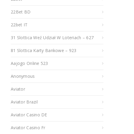
22Bet BD
22bet IT
31 Slottica Weź Udział W Loteriach – 627
81 Slottica Karty Bankowe – 923
Aajogo Online 523
Anonymous
Aviator
Aviator Brazil
Aviator Casino DE
Aviator Casino Fr