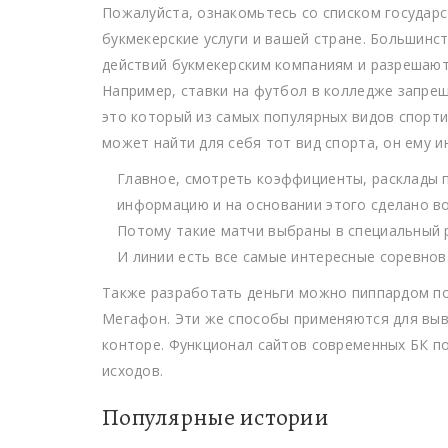
Пожалуйста, ознакомьтесь со списком государс
букмекерские услуги и вашей стране. Большинс
действий букмекерским компаниям и разрешают 
Например, ставки на футбол в колледже запре
это который из самых популярных видов спорти
может найти для себя тот вид спорта, он ему и
Главное, смотреть коэффициенты, расклады 
информацию и на основании этого сделано в
Потому такие матчи выбраны в специальный р
И линии есть все самые интересные соревнов
Также разработать деньги можно пиппардом п
Мегафон. Эти же способы применяются для выв
конторе. Функционал сайтов современных БК по
исходов.
Популярные истории