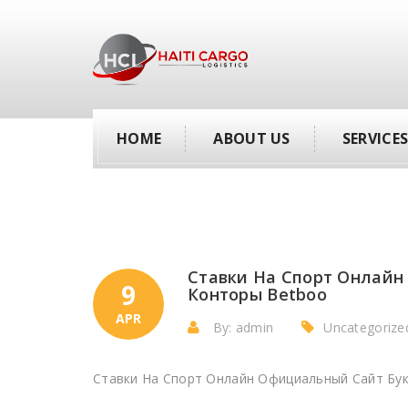
HOME
ABOUT US
SERVICE
Ставки На Спорт Онлайн
9
Конторы Betboo
APR
By: admin
Uncategorize
Ставки На Спорт Онлайн Официальный Сайт Бу