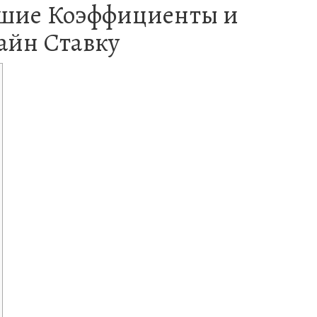
чшие Коэффициенты и
айн Ставку