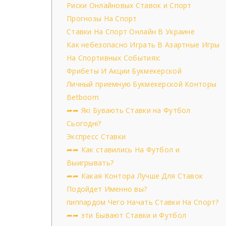
Риски Онлайновых Ставок и Спорт
Прогнозы На Спорт
Ставки На Спорт Онлайн В Украине
Как небезопасно Играть В Азартные Игры
На Спортивных Событиях:
Фрибеты И Акции Букмекерской
Личный приемную Букмекерской Конторы
Betboom
➦➦ Які Бувають Ставки на Футбол
Сьогодні?
Экспресс Ставки
➦➦ Как ставились На Футбол и
Выигрывать?
➦➦ Какая Контора Лучше Для Ставок
Подойдет Именно вы?
пиппардом Чего Начать Ставки На Спорт?
➦➦ эти Бывают Ставки и Футбол