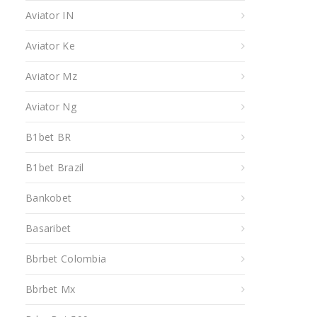
Aviator IN
Aviator Ke
Aviator Mz
Aviator Ng
B1bet BR
B1bet Brazil
Bankobet
Basaribet
Bbrbet Colombia
Bbrbet Mx