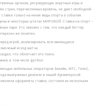
твенных органов, регулирующих азартные игры и
тво стран, перечисленных вровень, не дают свободной
ставки только на некие виды спорта а события.
щены в некоторых штатах МИРОВОЙ. Ставки на спорт –
вных пари. Это связано с тем, что каждый беттер
нтересен же понятен.
перед игрой, анализировать всю имеющуюся
озможный исход матча.
аздел, что облегчает его поиск.
ания, в том числе футбол.
омощью мобильных операторов Билайн, МТС, Теле2,
ода выигранных денежек в нашей букмекерской
зволяла оформлять ставки, состояли из нескольких