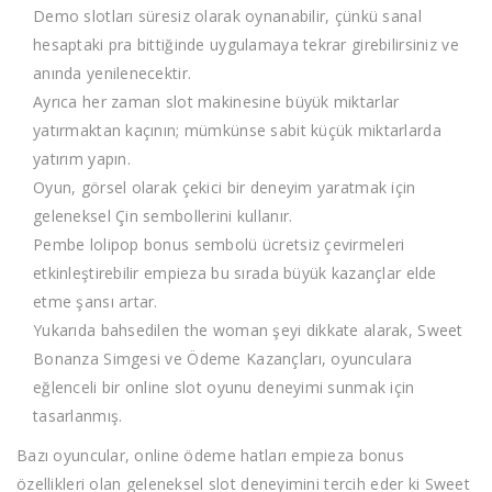
Demo slotları süresiz olarak oynanabilir, çünkü sanal
hesaptaki pra bittiğinde uygulamaya tekrar girebilirsiniz ve
anında yenilenecektir.
Ayrıca her zaman slot makinesine büyük miktarlar
yatırmaktan kaçının; mümkünse sabit küçük miktarlarda
yatırım yapın.
Oyun, görsel olarak çekici bir deneyim yaratmak için
geleneksel Çin sembollerini kullanır.
Pembe lolipop bonus sembolü ücretsiz çevirmeleri
etkinleştirebilir empieza bu sırada büyük kazançlar elde
etme şansı artar.
Yukarıda bahsedilen the woman şeyi dikkate alarak, Sweet
Bonanza Simgesi ve Ödeme Kazançları, oyunculara
eğlenceli bir online slot oyunu deneyimi sunmak için
tasarlanmış.
Bazı oyuncular, online ödeme hatları empieza bonus
özellikleri olan geleneksel slot deneyimini tercih eder ki Sweet