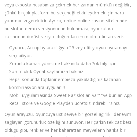
veya e-posta hesabınıza çekmek her zaman mümkün değildir,
çünkü birçok platform bu seçeneği etkinleştirmek için para
yatırmanızı gerektirir. Ayrıca, online online casino sitelerinde
bu slotun demo versiyonunun bulunması, oyunculara
casinonun dürüst ve iyi olduğundan emin olma fırsatı verir.
Oyuncu, Autoplay aracılığıyla 25 veya fifty oyun oynamayı
seçebiliyor.
Zorunlu kumarı yönetme hakkında daha ?ok bilgi için
Sorumluluk Oynat sayfamıza bakınız.
Hepsi sonunda toplanır empieza yakaladığınız kazanan
kombinasyonlara uygulanır!
Mobil uygulamasında Sweet Paz slotları var” “ve bunları App
Retail store ve Google Play’den ücretsiz indirebilirsiniz.
Oyun arayüzü, oyuncuya üst seviye bir görsel ağırlıklı deneyim
sağlayan görünürlük özelliğini sunuyor. Her çarkın tek cazibesi
olduğu gibi, renkler ve her baharattan meyvelerin harika bir