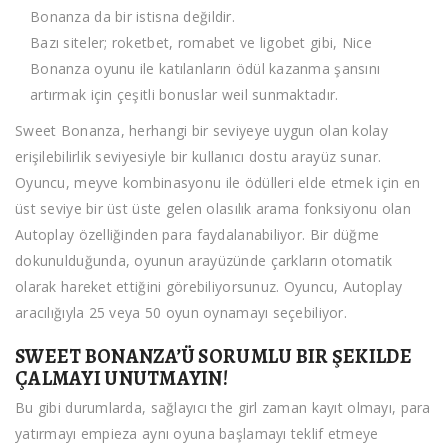
Bonanza da bir istisna değildir.
Bazı siteler; roketbet, romabet ve ligobet gibi, Nice
Bonanza oyunu ile katılanların ödül kazanma şansını
artırmak için çeşitli bonuslar weil sunmaktadır.
Sweet Bonanza, herhangi bir seviyeye uygun olan kolay
erişilebilirlik seviyesiyle bir kullanıcı dostu arayüz sunar.
Oyuncu, meyve kombinasyonu ile ödülleri elde etmek için en
üst seviye bir üst üste gelen olasılık arama fonksiyonu olan
Autoplay özelliğinden para faydalanabiliyor. Bir düğme
dokunulduğunda, oyunun arayüzünde çarkların otomatik
olarak hareket ettiğini görebiliyorsunuz. Oyuncu, Autoplay
aracılığıyla 25 veya 50 oyun oynamayı seçebiliyor.
SWEET BONANZA’Ü SORUMLU BIR ŞEKILDE
ÇALMAYI UNUTMAYIN!
Bu gibi durumlarda, sağlayıcı the girl zaman kayıt olmayı, para
yatırmayı empieza aynı oyuna başlamayı teklif etmeye