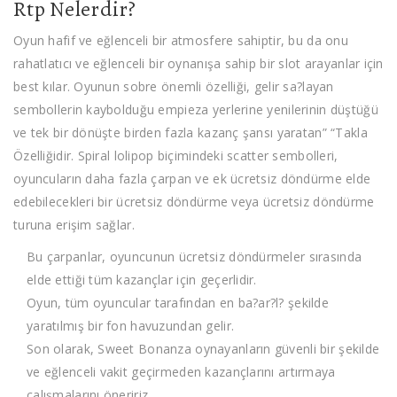
Rtp Nelerdir?
Oyun hafif ve eğlenceli bir atmosfere sahiptir, bu da onu
rahatlatıcı ve eğlenceli bir oynanışa sahip bir slot arayanlar için
best kılar. Oyunun sobre önemli özelliği, gelir sa?layan
sembollerin kaybolduğu empieza yerlerine yenilerinin düştüğü
ve tek bir dönüşte birden fazla kazanç şansı yaratan” “Takla
Özelliğidir. Spiral lolipop biçimindeki scatter sembolleri,
oyuncuların daha fazla çarpan ve ek ücretsiz döndürme elde
edebilecekleri bir ücretsiz döndürme veya ücretsiz döndürme
turuna erişim sağlar.
Bu çarpanlar, oyuncunun ücretsiz döndürmeler sırasında
elde ettiği tüm kazançlar için geçerlidir.
Oyun, tüm oyuncular tarafından en ba?ar?l? şekilde
yaratılmış bir fon havuzundan gelir.
Son olarak, Sweet Bonanza oynayanların güvenli bir şekilde
ve eğlenceli vakit geçirmeden kazançlarını artırmaya
çalışmalarını öneririz.