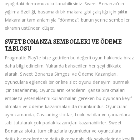
aşağıdaki demomuzu kullanabilirsiniz. Sweet Bonanza’nın
yığılma özelliği, basamaklı bir makara gibi çalıştığı için şıktır.
Makaralar tam anlamıyla “dönmez”; bunun yerine semboller
ekranın üstünden düşer.
SWET BONANZA SEMBOLLERI VE ÖDEME
TABLOSU
Pragmatic Play’te bize getirilen bu değerli oyun hakkında biraz
daha bilgi edinelim. Yukarıda bahsedilen her şeyi dikkate
alarak, Sweet Bonanza Simgesi ve Ödeme Kazançları,
oyunculara eğlenceli bir online slot oyunu deneyimi sunmak
için tasarlanmış. Oyuncuların kendilerini şansa bırakmaları
empieza yeteneklerini kullanmaları gereken bu oyundan keyif
almaları ve ödeme kazanmaları da mümkündür. Oyuncular
aynı zamanda, Cascading slotlar, toplu wildlar ve çarpanlara
tabi tutularak çok parlak kazançları kazanabilirler. Sweet
Bonanza slotu, tüm cihazlarla uyumludur ve oyunculara
değişik çevrelerde ve değişik oynanabilirlik seviyelerinde keyifli