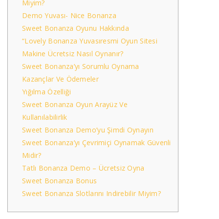
Miyim?
Demo Yuvası- Nice Bonanza
Sweet Bonanza Oyunu Hakkında
“Lovely Bonanza Yuvasıresmi Oyun Sitesi
Makine Ücretsiz Nasıl Oynanır?
Sweet Bonanza’yı Sorumlu Oynama
Kazançlar Ve Ödemeler
Yığılma Özelliği
Sweet Bonanza Oyun Arayüz Ve
Kullanılabilirlik
Sweet Bonanza Demo’yu Şimdi Oynayın
Sweet Bonanza’yı Çevrimiçi Oynamak Güvenli
Midir?
Tatlı Bonanza Demo – Ücretsiz Oyna
Sweet Bonanza Bonus
Sweet Bonanza Slotlarını Indirebilir Miyim?