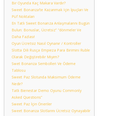
Bir Oyunda Kaç Makara Vardır?
Sweet Bonanza’te Kazanmak Için İpuçları Ve
Püf Noktaları
En Tatlı Sweet Bonanza Anlaşmalarını Bugün
Bulun: Bonuslar, Ücretsiz” “dönmeler Ve
Daha Fazlası!
Oyun Ücretsiz Nasıl Oynanır / Kontroller
Slotta Dili Rusça Empieza Para Birimini Ruble
Olarak Değiştirebilir Miyim?
Swet Bonanza Sembolleri Ve Ödeme
Tablosu
Sweet Paz Slotunda Maksimum Ödeme
Nedir?
Tatlı Bienestar Demo Oyunu Commonly
Asked Questions”
Sweet Paz İçin Öneriler
Sweet Bonanza Slotlarını Ücretsiz Oynayabilir