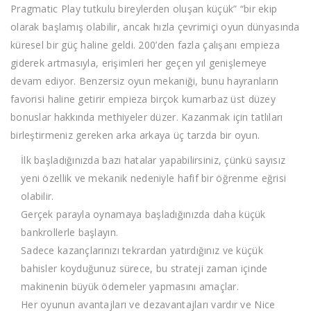
Pragmatic Play tutkulu bireylerden oluşan küçük” “bir ekip
olarak başlamış olabilir, ancak hızla çevrimiçi oyun dünyasında
küresel bir güç haline geldi. 200’den fazla çalışanı empieza
giderek artmasıyla, erişimleri her geçen yıl genişlemeye
devam ediyor. Benzersiz oyun mekaniği, bunu hayranların
favorisi haline getirir empieza birçok kumarbaz üst düzey
bonuslar hakkında methiyeler düzer. Kazanmak için tatlıları
birleştirmeniz gereken arka arkaya üç tarzda bir oyun.
İlk başladığınızda bazı hatalar yapabilirsiniz, çünkü sayısız
yeni özellik ve mekanik nedeniyle hafif bir öğrenme eğrisi
olabilir.
Gerçek parayla oynamaya başladığınızda daha küçük
bankrollerle başlayın.
Sadece kazançlarınızı tekrardan yatırdığınız ve küçük
bahisler koyduğunuz sürece, bu strateji zaman içinde
makinenin büyük ödemeler yapmasını amaçlar.
Her oyunun avantajları ve dezavantajları vardır ve Nice