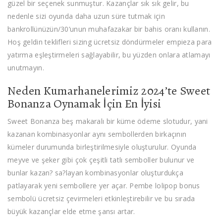
güzel bir seçenek sunmuştur. Kazançlar sık sık gelir, bu
nedenle sizi oyunda daha uzun süre tutmak için
bankrollünüzün/30’unun muhafazakar bir bahis oranı kullanın.
Hoş geldin teklifleri sizing ücretsiz döndürmeler empieza para
yatırma eşleştirmeleri sağlayabilir, bu yüzden onlara atlamayı
unutmayın.
Neden Kumarhanelerimiz 2024’te Sweet
Bonanza Oynamak İçin En İyisi
Sweet Bonanza beş makaralı bir küme ödeme slotudur, yani
kazanan kombinasyonlar aynı sembollerden birkaçının
kümeler durumunda birleştirilmesiyle oluşturulur. Oyunda
meyve ve şeker gibi çok çeşitli tatlı semboller bulunur ve
bunlar kazan? sa?layan kombinasyonlar oluşturdukça
patlayarak yeni sembollere yer açar. Pembe lolipop bonus
sembolü ücretsiz çevirmeleri etkinleştirebilir ve bu sırada
büyük kazançlar elde etme şansı artar.