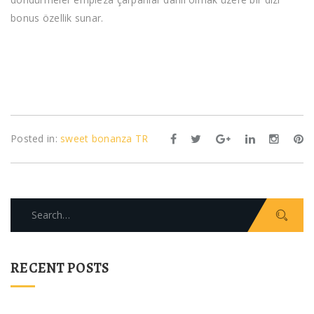
bonus özellik sunar.
Posted in:
sweet bonanza TR
Search
for:
RECENT POSTS