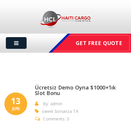
GET FREE QUOTE
Ücretsiz Demo Oyna $1000+’lık
Slot Bonu
13
By: admin
JUN
sweet bonanza TR
Comments: 0