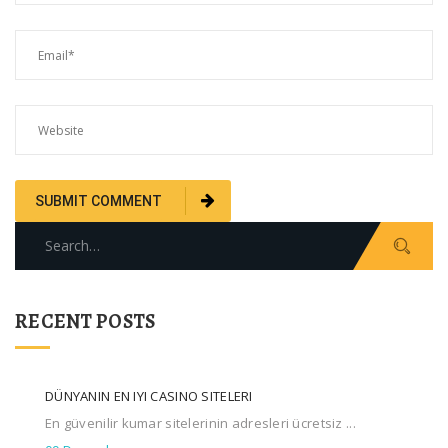
Search
for:
RECENT POSTS
DÜNYANIN EN IYI CASINO SITELERI
En güvenilir kumar sitelerinin adresleri ücretsiz ...