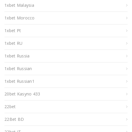
1xbet Malaysia
1xbet Morocco
1xbet Pt
1xbet RU
1xbet Russia
1xbet Russian
1xbet Russian1
20bet Kasyno 433
22bet
22Bet BD
22bet IT