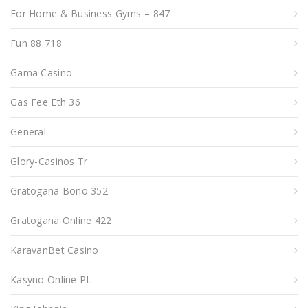
For Home & Business Gyms – 847
Fun 88 718
Gama Casino
Gas Fee Eth 36
General
Glory-Casinos Tr
Gratogana Bono 352
Gratogana Online 422
KaravanBet Casino
Kasyno Online PL