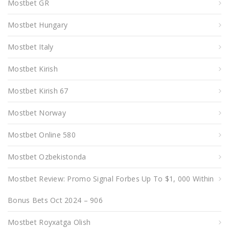
Mostbet GR
Mostbet Hungary
Mostbet Italy
Mostbet Kirish
Mostbet Kirish 67
Mostbet Norway
Mostbet Online 580
Mostbet Ozbekistonda
Mostbet Review: Promo Signal Forbes Up To $1, 000 Within
Bonus Bets Oct 2024 – 906
Mostbet Royxatga Olish