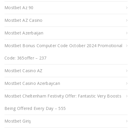
Mostbet Az 90
Mostbet AZ Casino
Mostbet Azerbaijan
Mostbet Bonus Computer Code October 2024 Promotional
Code: 365offer – 237
Mostbet Casino AZ
Mostbet Casino Azerbaycan
Mostbet Cheltenham Festivity Offer: Fantastic Very Boosts
Being Offered Every Day – 555
Mostbet Giriş