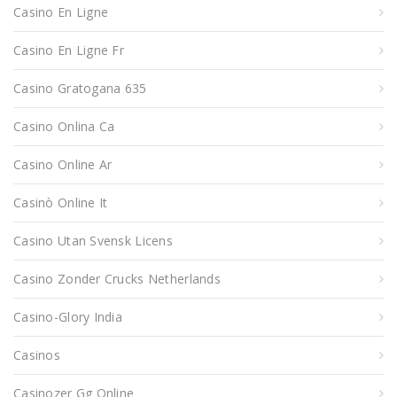
Casino En Ligne
Casino En Ligne Fr
Casino Gratogana 635
Casino Onlina Ca
Casino Online Ar
Casinò Online It
Casino Utan Svensk Licens
Casino Zonder Crucks Netherlands
Casino-Glory India
Casinos
Casinozer Gg Online