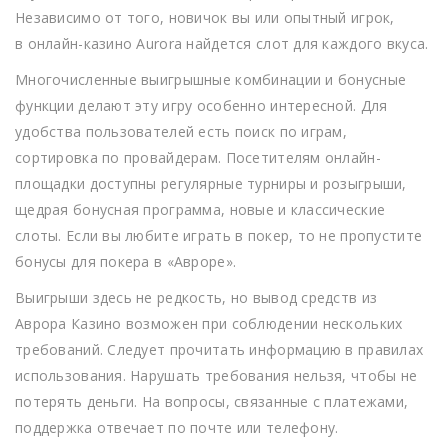
Независимо от того, новичок вы или опытный игрок,
в онлайн-казино Aurora найдется слот для каждого вкуса.
Многочисленные выигрышные комбинации и бонусные
функции делают эту игру особенно интересной. Для
удобства пользователей есть поиск по играм,
сортировка по провайдерам. Посетителям онлайн-
площадки доступны регулярные турниры и розыгрыши,
щедрая бонусная программа, новые и классические
слоты. Если вы любите играть в покер, то не пропустите
бонусы для покера в «Авроре».
Выигрыши здесь не редкость, но вывод средств из
Аврора Казино возможен при соблюдении нескольких
требований. Следует прочитать информацию в правилах
использования. Нарушать требования нельзя, чтобы не
потерять деньги. На вопросы, связанные с платежами,
поддержка отвечает по почте или телефону.