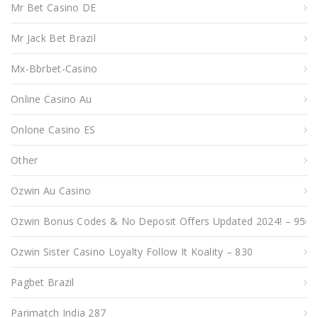
Mr Bet Casino DE
Mr Jack Bet Brazil
Mx-Bbrbet-Casino
Online Casino Au
Onlone Casino ES
Other
Ozwin Au Casino
Ozwin Bonus Codes & No Deposit Offers Updated 2024! – 95
Ozwin Sister Casino Loyalty Follow It Koality – 830
Pagbet Brazil
Parimatch India 287