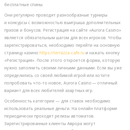
бесплатные спины.
Они регулярно проводят разнообразные турниры
и конкурсы с возможностью выигрыша дополнительных
призов и бонусов. Регистрация на сайте «Aurora Casino»
является обязательным шагом для всех игроков. Чтобы
зарегистрироваться, необходимо перейти на основную
страницу казино
https://terrazza-cafe.ru
и нажать кнопку
«Регистрация». После этого откроется форма, которую
нужно заполнить своими личными данными. Если вы уже
определились со своей любимой игрой или хотите
попробовать что-то новое, Aurora Casino — отличный
вариант для всех любителей азартных игр.
Особенность категории — для ставок необходимо
использовать реальные деньги. На онлайн платформе
периодически проходят релизы автоматов.
Зарегистрированные клиенты Аврора могут