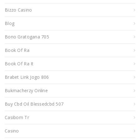
Bizzo Casino
Blog
Bono Gratogana 705
Book Of Ra
Book Of Ra It
Brabet Link Jogo 806
Bukmacherzy Online
Buy Cbd Oil Blessedcbd 507
Casibom Tr
Casino