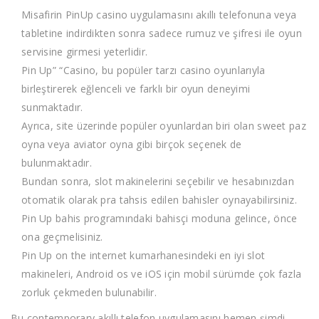
Misafirin PinUp casino uygulamasını akıllı telefonuna veya
tabletine indirdikten sonra sadece rumuz ve şifresi ile oyun
servisine girmesi yeterlidir.
Pin Up” “Casino, bu popüler tarzı casino oyunlarıyla
birleştirerek eğlenceli ve farklı bir oyun deneyimi
sunmaktadır.
Ayrıca, site üzerinde popüler oyunlardan biri olan sweet paz
oyna veya aviator oyna gibi birçok seçenek de
bulunmaktadır.
Bundan sonra, slot makinelerini seçebilir ve hesabınızdan
otomatik olarak pra tahsis edilen bahisler oynayabilirsiniz.
Pin Up bahis programındaki bahisçi moduna gelince, önce
ona geçmelisiniz.
Pin Up on the internet kumarhanesindeki en iyi slot
makineleri, Android os ve iOS için mobil sürümde çok fazla
zorluk çekmeden bulunabilir.
Bu contemporary akıllı telefon uygulamasını hemen şimdi