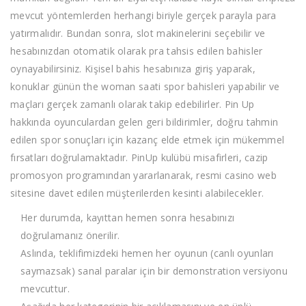
mevcut yöntemlerden herhangi biriyle gerçek parayla para
yatırmalıdır. Bundan sonra, slot makinelerini seçebilir ve
hesabınızdan otomatik olarak pra tahsis edilen bahisler
oynayabilirsiniz. Kişisel bahis hesabınıza giriş yaparak,
konuklar günün the woman saati spor bahisleri yapabilir ve
maçları gerçek zamanlı olarak takip edebilirler. Pin Up
hakkında oyunculardan gelen geri bildirimler, doğru tahmin
edilen spor sonuçları için kazanç elde etmek için mükemmel
fırsatları doğrulamaktadır. PinUp kulübü misafirleri, cazip
promosyon programından yararlanarak, resmi casino web
sitesine davet edilen müşterilerden kesinti alabilecekler.
Her durumda, kayıttan hemen sonra hesabınızı
doğrulamanız önerilir.
Aslında, teklifimizdeki hemen her oyunun (canlı oyunları
saymazsak) sanal paralar için bir demonstration versiyonu
mevcuttur.