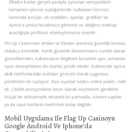
Elbette bunlar gerçek parayla oynanan versiyonların
tamamen işlevsel eşdeğerleridir; kullanılan fon türü
haricinde borçlar, ek özellikler, ayarlar, grafikler vb.
Ayrıca e-posta hesabınıza gitmeniz ve aldığınız mektup
aracılığıyla profilinizi etkinleştirmeniz önerilir.
Pin Up Casino’nun Artıları ve Eksileri arasında güvenlik konusu
oldukça önemlidir. Kendi güvenlik donanımlarını sürekli olarak
güncellemeleri, kullanıcıların bilgilerini korurken aynı zamanda
oyun deneyimlerini de olumlu yönde etkiler. Kullanıcılar ayrıca
akıllı telefonlardaki slotların göreceli olarak uygunsuz
yönetimini de suçluyor. Bazı oyunlar (video online poker, rulet
vb. ) belirli pozisyonların kesin olarak seçilmesini gerektirir.
Küçük bir dokunmatik ekranda bir parmakla, istenen sayıları
ya da oyun kartlarını belirtmek kolay değildir.
Mobil Uygulama Ile Flag Up Casinoyu
Google Android Ve Iphone’da