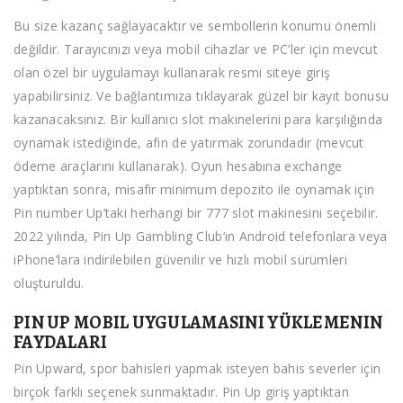
Bu size kazanç sağlayacaktır ve sembollerin konumu önemli
değildir. Tarayıcınızı veya mobil cihazlar ve PC’ler için mevcut
olan özel bir uygulamayı kullanarak resmi siteye giriş
yapabilirsiniz. Ve bağlantımıza tıklayarak güzel bir kayıt bonusu
kazanacaksınız. Bir kullanıcı slot makinelerini para karşılığında
oynamak istediğinde, afin de yatırmak zorundadır (mevcut
ödeme araçlarını kullanarak). Oyun hesabına exchange
yaptıktan sonra, misafir minimum depozito ile oynamak için
Pin number Up’taki herhangi bir 777 slot makinesini seçebilir.
2022 yılında, Pin Up Gambling Club’ın Android telefonlara veya
iPhone’lara indirilebilen güvenilir ve hızlı mobil sürümleri
oluşturuldu.
PIN UP MOBIL UYGULAMASINI YÜKLEMENIN
FAYDALARI
Pin Upward, spor bahisleri yapmak isteyen bahis severler için
birçok farklı seçenek sunmaktadır. Pin Up giriş yaptıktan