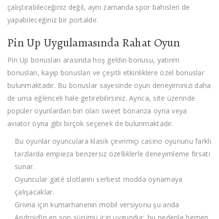
çalıştırabileceğiniz değil, aynı zamanda spor bahisleri de
yapabileceğiniz bir portaldır.
Pin Up Uygulamasında Rahat Oyun
Pin Up bonusları arasında hoş geldin bonusu, yatırım
bonusları, kayıp bonusları ve çeşitli etkinliklere özel bonuslar
bulunmaktadır. Bu bonuslar sayesinde oyun deneyiminizi daha
de uma eğlenceli hale getirebilirsiniz. Ayrıca, site üzerinde
popüler oyunlardan biri olan sweet bonanza oyna veya
aviator oyna gibi birçok seçenek de bulunmaktadır.
Bu oyunlar oyunculara klasik çevrimiçi casino oyununu farklı
tarzlarda empieza benzersiz özelliklerle deneyimleme fırsatı
sunar.
Oyuncular gaté slotlarını serbest modda oynamaya
çalışacaklar.
Grivna için kumarhanenin mobil versiyonu şu anda
Android’in en son sürümü için uygundur, bu nedenle hemen