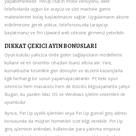
yapabilmektedir. PinUp club’ın mobil versiyonu, akıllı
telefonlarda uygun bir arayüz ve slot machine game
makinelerinin kolay başlatılmasını sağlar. Uygulamanın aksine
indirilmesine gerek yoktur, telefonunuzda tarayıcıyı
başlatmanız ve Pin Upward web sitesine girmeniz yeterlidir.
DIKKAT ÇEKICI AYIN BONUSLARI
Oyun kulübü yalnızca önde gelen sağlayıcıların modellerini
kullanır ve en önemlisi cihazları lisans altına alır. Yani,
kumarbazlar kesinlikle geri dönüşler ve düzenli kazançlarla
ilgili herhangi bir sorun yaşamayacaklardır. PC’deki oyun
istemcisi hem masaüstü hem de dizüstü bilgisayarlarda çalışır.
Bugün, bu yazılım Mac OS ve Windows işletim sistemleri ile
uyumludur.
Ayrıca, Pin Up üyelik işlemleri veya Pin Up güncel giriş adresi
konusunda da müşteri hizmetleri size bilgi verebilir. Pin Up
giriş işleminin ardından, kullanıcılar para yatırma empieza