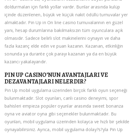
doldurmaları için farklı yollar vardır. Bunlar arasında kulüp
içinde düzenlenen, büyük ve küçük nakit ödüllü turnuvalar yer
almaktadır. Pin Up in On line casino turnuvalarının en güzel
yanı, hesap durumlarına bakılmaksızın tüm oyunculara açık
olmasıdır. Sadece belirli slot makinelerini oynayın ve daha
fazla kazanç elde edin ve puan kazanın. Kazanan, etkinliğin
sonunda ya durante çok parayı kazanan ya da en büyük
kazancı yakalayandır.
PIN UP CASINO’NUN AVANTAJLARI VE
DEZAVANTAJLARI NELERDIR?
Pin Up mobil uygulama üzerinden birçok farklı oyun seçeneği
bulunmaktadır. Slot oyunları, canlı casino deneyimi, spor
bahisleri empieza popüler oyunlar arasında sweet bonanza
oyna ve aviator oyna gibi seçenekler bulunmaktadır. Bu
oyunları, mobil uygulama üzerinden kolayca ve hızlı bir şekilde
oynayabilirsiniz. Ayrıca, mobil uygulama dolay?s?yla Pin Up