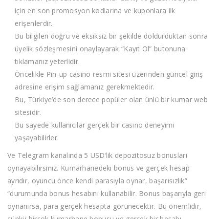
için en son promosyon kodlarına ve kuponlara ilk
erişenlerdir.
Bu bilgileri doğru ve eksiksiz bir şekilde doldurduktan sonra
üyelik sözleşmesini onaylayarak “Kayıt Ol” butonuna
tıklamanız yeterlidir.
Öncelikle Pin-up casino resmi sitesi üzerinden güncel giriş
adresine erişim sağlamanız gerekmektedir.
Bu, Türkiye’de son derece popüler olan ünlü bir kumar web
sitesidir.
Bu sayede kullanıcılar gerçek bir casino deneyimi
yaşayabilirler.
Ve Telegram kanalında 5 USD’lik depozitosuz bonusları
oynayabilirsiniz. Kumarhanedeki bonus ve gerçek hesap
ayrıdır, oyuncu önce kendi parasıyla oynar, başarısızlık”
“durumunda bonus hesabını kullanabilir. Bonus başarıyla geri
oynanırsa, para gerçek hesapta görünecektir. Bu önemlidir,
çünkü birçok kumarhane bonusu ve gerçek bir hesabı