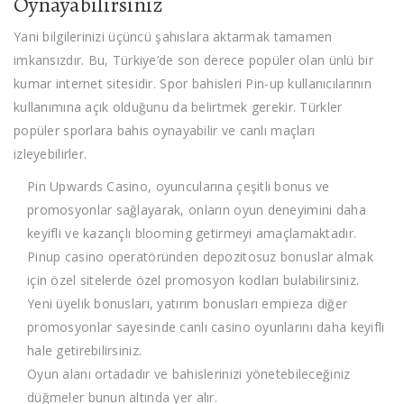
Oynayabilirsiniz
Yani bilgilerinizi üçüncü şahıslara aktarmak tamamen
imkansızdır. Bu, Türkiye’de son derece popüler olan ünlü bir
kumar internet sitesidir. Spor bahisleri Pin-up kullanıcılarının
kullanımına açık olduğunu da belirtmek gerekir. Türkler
popüler sporlara bahis oynayabilir ve canlı maçları
izleyebilirler.
Pin Upwards Casino, oyuncularına çeşitli bonus ve
promosyonlar sağlayarak, onların oyun deneyimini daha
keyifli ve kazançlı blooming getirmeyi amaçlamaktadır.
Pinup casino operatöründen depozitosuz bonuslar almak
için özel sitelerde özel promosyon kodları bulabilirsiniz.
Yeni üyelik bonusları, yatırım bonusları empieza diğer
promosyonlar sayesinde canlı casino oyunlarını daha keyifli
hale getirebilirsiniz.
Oyun alanı ortadadır ve bahislerinizi yönetebileceğiniz
düğmeler bunun altında yer alır.