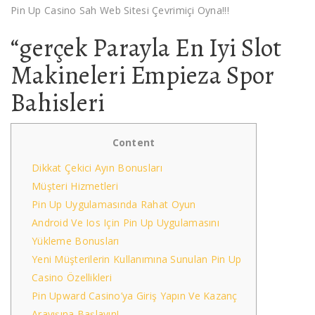
Pin Up Casino Sah Web Sitesi Çevrimiçi Oyna!!!
“gerçek Parayla En Iyi Slot
Makineleri Empieza Spor
Bahisleri
Content
Dikkat Çekici Ayın Bonusları
Müşteri Hizmetleri
Pin Up Uygulamasında Rahat Oyun
Android Ve Ios Için Pin Up Uygulamasını
Yükleme Bonusları
Yeni Müşterilerin Kullanımına Sunulan Pin Up
Casino Özellikleri
Pin Upward Casino’ya Giriş Yapın Ve Kazanç
Arayışına Başlayın!