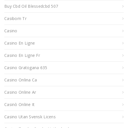
Buy Cbd Oil Blessedcbd 507
Casibom Tr
Casino
Casino En Ligne
Casino En Ligne Fr
Casino Gratogana 635
Casino Onlina Ca
Casino Online Ar
Casinò Online It
Casino Utan Svensk Licens