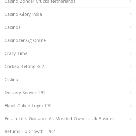
Casino Zonder Crucks Netherlands
Casino-Glory India
Casinos
Casinozer Gg Online
Crazy Time
Crickex Betting 862
Csdino
Delivery Service 292
Ekbet Online Login 170
Entain Lifts Guidance As Mostbet Owner's Uk Business
Returns To Growth – 961