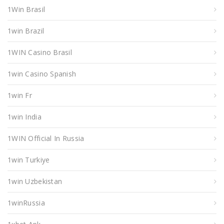
1Win Brasil
1win Brazil
1WIN Casino Brasil
1win Casino Spanish
1win Fr
1win India
1WIN Official In Russia
1win Turkiye
1win Uzbekistan
1winRussia