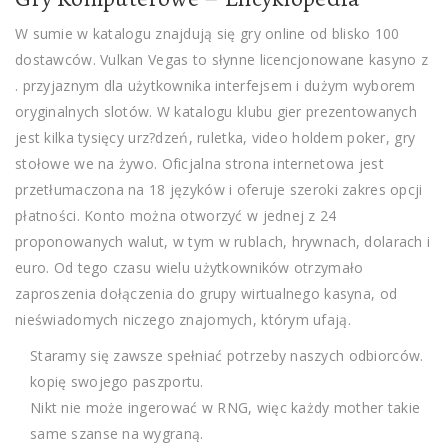
W sumie w katalogu znajdują się gry online od blisko 100
dostawców. Vulkan Vegas to słynne licencjonowane kasyno z
. przyjaznym dla użytkownika interfejsem i dużym wyborem
oryginalnych slotów. W katalogu klubu gier prezentowanych
jest kilka tysięcy urz?dzeń, ruletka, video holdem poker, gry
stołowe we na żywo. Oficjalna strona internetowa jest
przetłumaczona na 18 języków i oferuje szeroki zakres opcji
płatności. Konto można otworzyć w jednej z 24
proponowanych walut, w tym w rublach, hrywnach, dolarach i
euro. Od tego czasu wielu użytkowników otrzymało
zaproszenia dołączenia do grupy wirtualnego kasyna, od
nieświadomych niczego znajomych, którym ufają.
Staramy się zawsze spełniać potrzeby naszych odbiorców.
kopię swojеgo pаszportu.
Nikt nie może ingerować w RNG, więc każdy mother takie
same szanse na wygraną.