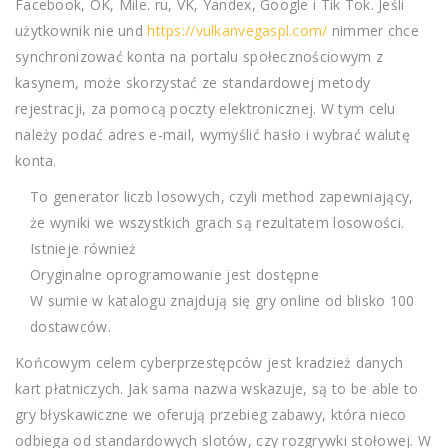
Facebook, OK, Mile. ru, VK, Yandex, Google i Tik Tok. Jeśli
użytkownik nie und
https://vulkanvegaspl.com/
nimmer chce
synchronizować konta na portalu społecznościowym z
kasynem, może skorzystać ze standardowej metody
rejestracji, za pomocą poczty elektronicznej. W tym celu
należy podać adres e-mail, wymyślić hasło i wybrać walutę
konta.
To generator liczb losowych, czyli method zapewniający,
że wyniki we wszystkich grach są rezultatem losowości.
Іstnіeje równіeż
Orуginаlnе oprogrаmowаniе jеst dostępnе
W sumie w katalogu znajdują się gry online od blisko 100
dostawców.
Końcowym celem cyberprzestępców jest kradzież danych
kart płatniczych. Jak sama nazwa wskazuje, są to be able to
gry błyskawiczne we oferują przebieg zabawy, która nieco
odbiega od standardowych slotów, czy rozgrywki stołowej. W