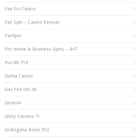
Fair Go Casino
Fair Spin – Casino Revisao
FairSpin
For Home & Business Gyms – 847
Fun 88 718
Gama Casino
Gas Fee Eth 36
General
Glory-Casinos Tr
Gratogana Bono 352