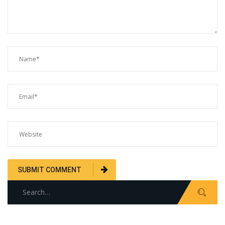
Search
for: