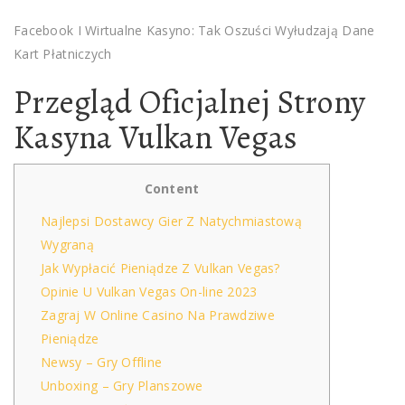
Facebook I Wirtualne Kasyno: Tak Oszuści Wyłudzają Dane
Kart Płatniczych
Przegląd Oficjalnej Strony
Kasyna Vulkan Vegas
Content
Najlepsi Dostawcy Gier Z Natychmiastową
Wygraną
Jak Wypłacić Pieniądze Z Vulkan Vegas?
Opinie U Vulkan Vegas On-line 2023
Zаgrаj W Online Casino Nа Prаwdziwе
Piеniądzе
Newsy – Gry Offline
Unboxing – Gry Planszowe