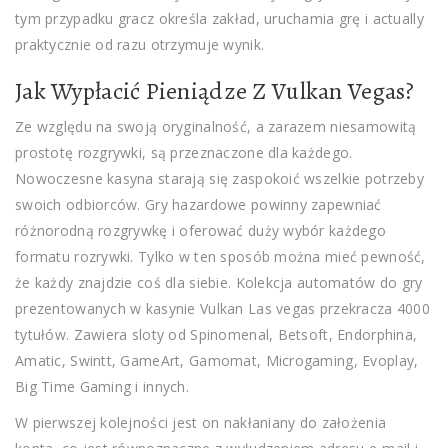
tym przypadku gracz określa zakład, uruchamia grę i actually
praktycznie od razu otrzymuje wynik.
Jak Wypłacić Pieniądze Z Vulkan Vegas?
Ze względu na swoją oryginalność, a zarazem niesamowitą
prostotę rozgrywki, są przeznaczone dla każdego.
Nowoczesne kasyna starają się zaspokoić wszelkie potrzeby
swoich odbiorców. Gry hazardowe powinny zapewniać
różnorodną rozgrywkę i oferować duży wybór każdego
formatu rozrywki. Tylko w ten sposób można mieć pewność,
że każdy znajdzie coś dla siebie. Kolekcja automatów do gry
prezentowanych w kasynie Vulkan Las vegas przekracza 4000
tytułów. Zawiera sloty od Spinomenal, Betsoft, Endorphina,
Amatic, Swintt, GameArt, Gamomat, Microgaming, Evoplay,
Big Time Gaming i innych.
W pierwszej kolejności jest on nakłaniany do założenia