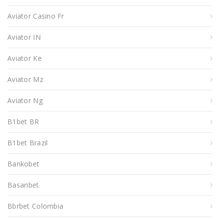
Aviator Casino Fr
Aviator IN
Aviator Ke
Aviator Mz
Aviator Ng
B1bet BR
B1bet Brazil
Bankobet
Basaribet
Bbrbet Colombia