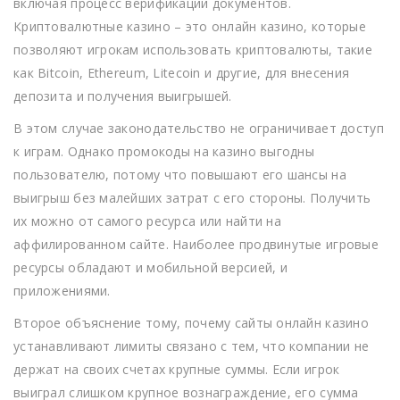
включая процесс верификации документов.
Криптовалютные казино – это онлайн казино, которые
позволяют игрокам использовать криптовалюты, такие
как Bitcoin, Ethereum, Litecoin и другие, для внесения
депозита и получения выигрышей.
В этом случае законодательство не ограничивает доступ
к играм. Однако промокоды на казино выгодны
пользователю, потому что повышают его шансы на
выигрыш без малейших затрат с его стороны. Получить
их можно от самого ресурса или найти на
аффилированном сайте. Наиболее продвинутые игровые
ресурсы обладают и мобильной версией, и
приложениями.
Второе объяснение тому, почему сайты онлайн казино
устанавливают лимиты связано с тем, что компании не
держат на своих счетах крупные суммы. Если игрок
выиграл слишком крупное вознаграждение, его сумма