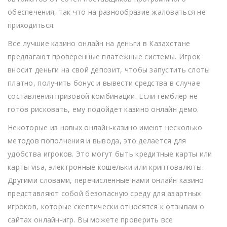
обеспечения, так что на разнообразие жаловаться не
приходиться.
Все лучшие казино онлайн на деньги в Казахстане
предлагают проверенные платежные системы. Игрок
вносит деньги на свой депозит, чтобы запустить слоты
платно, получить бонус и вывести средства в случае
составления призовой комбинации. Если гемблер не
готов рисковать, ему подойдет казино онлайн демо.
Некоторые из новых онлайн-казино имеют несколько
методов пополнения и вывода, это делается для
удобства игроков. Это могут быть кредитные карты или
карты visa, электронные кошельки или криптовалюты.
Другими словами, перечисленные нами онлайн казино
представляют собой безопасную среду для азартных
игроков, которые скептически относятся к отзывам о
сайтах онлайн-игр. Вы можете проверить все