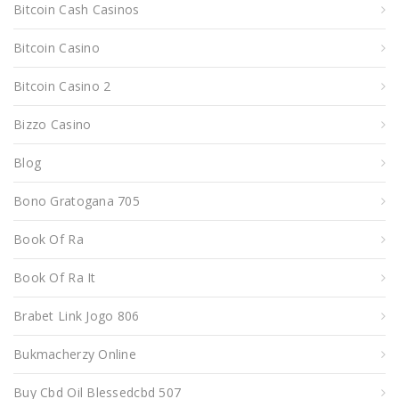
Bitcoin Cash Casinos
Bitcoin Casino
Bitcoin Casino 2
Bizzo Casino
Blog
Bono Gratogana 705
Book Of Ra
Book Of Ra It
Brabet Link Jogo 806
Bukmacherzy Online
Buy Cbd Oil Blessedcbd 507