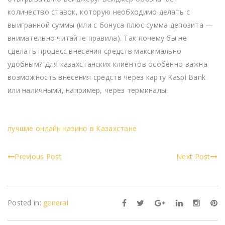
количество ставок, которую необходимо делать с
выигранной суммы (или с бонуса плюс сумма депозита —
внимательно читайте правила). Так почему бы не
сделать процесс внесения средств максимально
удобным? Для казахстанских клиентов особенно важна
возможность внесения средств через карту Kaspi Bank
или наличными, например, через терминалы.
лучшие онлайн казино в Казахстане
Previous Post
Next Post
Posted in:
general