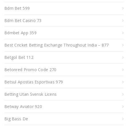
Bdm Bet 599
Bdm Bet Casino 73
Bdmbet App 359
Best Cricket Betting Exchange Throughout India – 877
Betgol Bet 112
Betonred Promo Code 270
Betsul Apostas Esportivas 979
Betting Utan Svensk Licens
Betway Aviator 920
Big Bass De