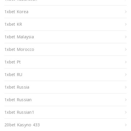
1xbet Korea
1xbet KR
1xbet Malaysia
1xbet Morocco
1xbet Pt
1xbet RU
1xbet Russia
1xbet Russian
1xbet Russian1
20bet Kasyno 433