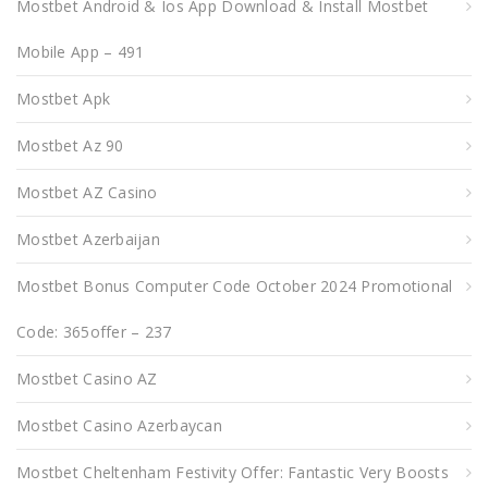
Mostbet Android & Ios App Download & Install Mostbet
Mobile App – 491
Mostbet Apk
Mostbet Az 90
Mostbet AZ Casino
Mostbet Azerbaijan
Mostbet Bonus Computer Code October 2024 Promotional
Code: 365offer – 237
Mostbet Casino AZ
Mostbet Casino Azerbaycan
Mostbet Cheltenham Festivity Offer: Fantastic Very Boosts