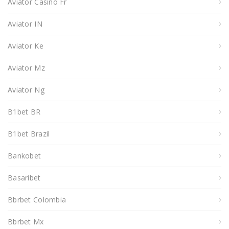
Aviator Casino Fr
Aviator IN
Aviator Ke
Aviator Mz
Aviator Ng
B1bet BR
B1bet Brazil
Bankobet
Basaribet
Bbrbet Colombia
Bbrbet Mx