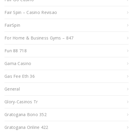
Fair Spin – Casino Revisao
FairSpin
For Home & Business Gyms – 847
Fun 88 718
Gama Casino
Gas Fee Eth 36
General
Glory-Casinos Tr
Gratogana Bono 352
Gratogana Online 422