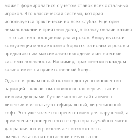
может формироваться с учетом ставок всех остальных
игроков. Это классическая система, которая
используется практически во всех клубах. Еще один
немаловажный и приятный довод в пользу онлайн-казино
– это система поощрений для игроков. Ввиду высокой
конкуренции многие казино борются за новых игроков и
предлагают им максимально выгодные и интересные
системы лояльности. Например, практически в каждом
казино имеется приветственный бонус.
Однако игрокам онлайн казино доступно множество
вариаций – как автоматизированная версия, так и с
живыми дилерами. Лучшие игровые сайты имеют
лицензии и используют официальный, лицензионный
софт. Это уже является препятствием для нарушений, а
применение проверенного генератора случайных чисел
для различных игр исключает возможность
вмешательства и подтасовки результатов.