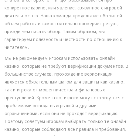
конкретное казино, или явление, связанное с игровой
деятельностью. Наша команда проделывает большой
объем работы и самостоятельно проверяет ресурс,
прежде чем писать обзор. Таким образом, мы
гарантируем полезность и честность по отношению к
читателям.
Мы не рекомендуем игрокам использовать онлайн
казино, которые не требуют верификации документов. В
большинстве случаев, прохождение верификации
является обязательным шагом для защиты как казино,
так и игрока от мошенничества и финансовых
преступлений. Кроме того, игроки могут столкнуться с
проблемами вывода выигрышей и другими
ограничениями, если они не проходят верификацию.
Поэтому советуем игрокам выбирать только те онлайн
казино, которые соблюдают все правила и требования,