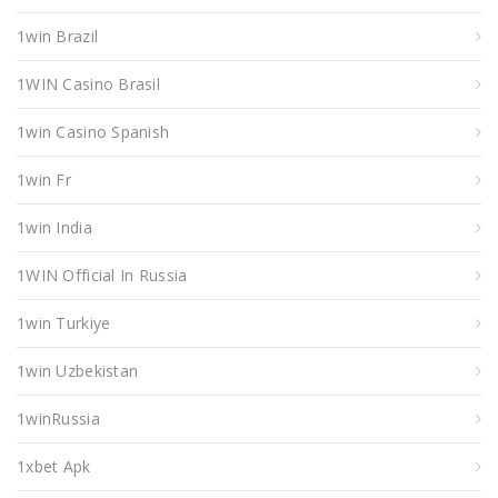
1win Brazil
1WIN Casino Brasil
1win Casino Spanish
1win Fr
1win India
1WIN Official In Russia
1win Turkiye
1win Uzbekistan
1winRussia
1xbet Apk