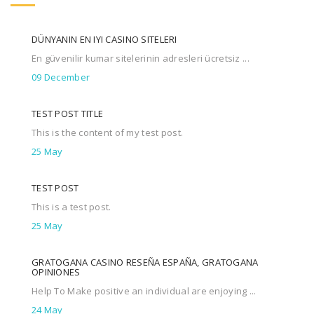
DÜNYANIN EN IYI CASINO SITELERI
En güvenilir kumar sitelerinin adresleri ücretsiz ...
09 December
TEST POST TITLE
This is the content of my test post.
25 May
TEST POST
This is a test post.
25 May
GRATOGANA CASINO RESEÑA ESPAÑA, GRATOGANA
OPINIONES
Help To Make positive an individual are enjoying ...
24 May