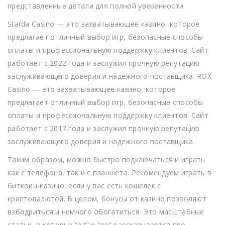
представленные детали для полной уверенности.
Starda Casino — это захватывающее казино, которое
предлагает отличный выбор игр, безопасные способы
оплаты и профессиональную поддержку клиентов. Сайт
работает с 2022 года и заслужил прочную репутацию
заслуживающего доверия и надежного поставщика. ROX
Casino — это захватывающее казино, которое
предлагает отличный выбор игр, безопасные способы
оплаты и профессиональную поддержку клиентов. Сайт
работает с 2017 года и заслужил прочную репутацию
заслуживающего доверия и надежного поставщика.
Таким образом, можно быстро подключаться и играть
как с телефона, так и с планшета. Рекомендуем играть в
биткоин-казино, если у вас есть кошелек с
криптовалютой. В целом, бонусы от казино позволяют
взбодриться и немного обогатиться. Это масштабные
статьи, в которых “от” и “до” рассказывается про