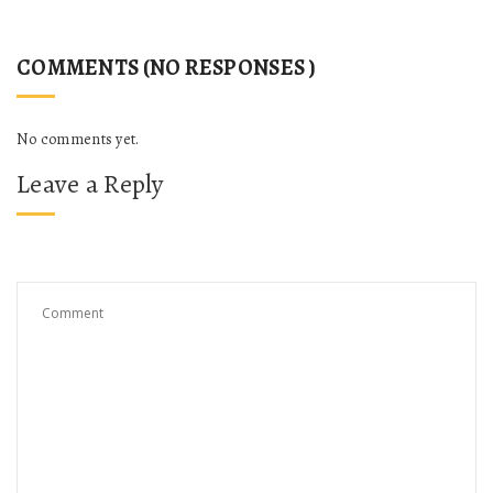
COMMENTS (NO RESPONSES )
No comments yet.
Leave a Reply