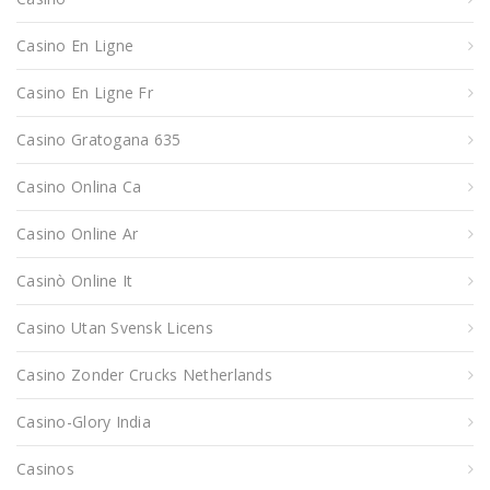
Casino En Ligne
Casino En Ligne Fr
Casino Gratogana 635
Casino Onlina Ca
Casino Online Ar
Casinò Online It
Casino Utan Svensk Licens
Casino Zonder Crucks Netherlands
Casino-Glory India
Casinos