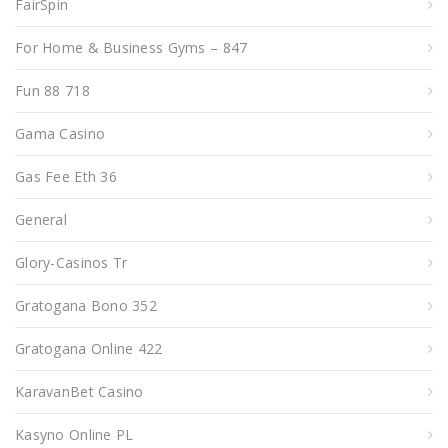
FairSpin
For Home & Business Gyms – 847
Fun 88 718
Gama Casino
Gas Fee Eth 36
General
Glory-Casinos Tr
Gratogana Bono 352
Gratogana Online 422
KaravanBet Casino
Kasyno Online PL