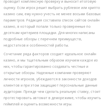
проводит комплексную проверку и выносит итоговую
оценку. Если игрок решит выбрать рублевое или крипто
казино сам, ему нужно учесть не менее восьми базовых
параметров. Редакция составила список сайтов онлайн
казино, в который попали только проверенные по
десяткам критериев площадки. Для многих написаны
подробные обзоры с перечнем преимуществ,
недостатков и особенностей работы.
Сочетание ряда факторов создает идеальное онлайн
казино, и мы тщательным образом изучаем каждое из
них, чтобы гарантированно создавать честные и
открытые обзоры. Надежные компании проверяют
личности игроков, убеждаются в законности доходов
клиентов и при этом защищают персональные данные
аудитории. Прежде чем сделать реальную ставку, стоит
протестировать автомат в деморежиме, чтобы изучить
геймплей и оценить возможности игры.