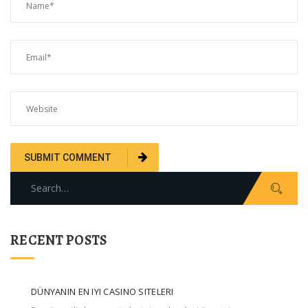
Search
for:
RECENT POSTS
DÜNYANIN EN IYI CASINO SITELERI