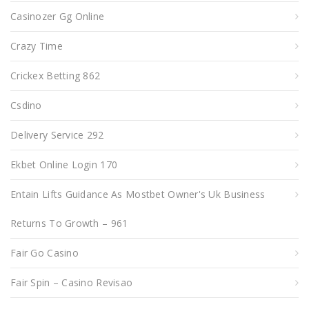
Casinozer Gg Online
Crazy Time
Crickex Betting 862
Csdino
Delivery Service 292
Ekbet Online Login 170
Entain Lifts Guidance As Mostbet Owner's Uk Business
Returns To Growth – 961
Fair Go Casino
Fair Spin – Casino Revisao