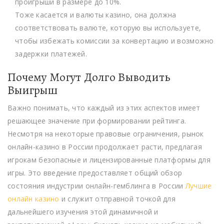
проигрыши в размере до 10%.
Тоже касается и валюты казино, она должна
соответствовать валюте, которую вы используете,
чтобы избежать комиссии за конвертацию и возможно
задержки платежей.
Почему Могут Долго Выводить
Выигрыш
Важно понимать, что каждый из этих аспектов имеет
решающее значение при формировании рейтинга.
Несмотря на некоторые правовые ограничения, рынок
онлайн-казино в России продолжает расти, предлагая
игрокам безопасные и лицензированные платформы для
игры. Это введение предоставляет общий обзор
состояния индустрии онлайн-гемблинга в России
Лучшие
онлайн казино
и служит отправной точкой для
дальнейшего изучения этой динамичной и