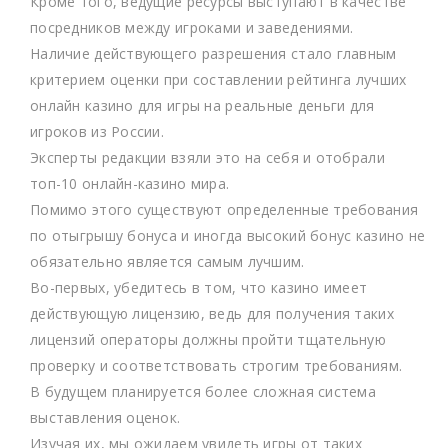
Кроме того, ведущие ресурсы выступают в качестве
посредников между игроками и заведениями.
Наличие действующего разрешения стало главным
критерием оценки при составлении рейтинга лучших
онлайн казино для игры на реальные деньги для
игроков из России.
Эксперты редакции взяли это на себя и отобрали
топ-10 онлайн-казино мира.
Помимо этого существуют определенные требования
по отыгрышу бонуса и иногда высокий бонус казино не
обязательно является самым лучшим.
Во-первых, убедитесь в том, что казино имеет
действующую лицензию, ведь для получения таких
лицензий операторы должны пройти тщательную
проверку и соответствовать строгим требованиям.
В будущем планируется более сложная система
выставления оценок.
Изучая их, мы ожидаем увидеть игры от таких