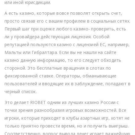
или иной юрисдикции.
А есть казино, которые вовсе позволят открыть счет,
просто связав его с вашим профилем в социальных сетях.
Первый шаг при оценке любого казино- проверить, есть
ли у провайдера действующая лицензия. Особой
репутацией пользуются казино с лицензией ЕС, например,
Мальты или Гибралтара. Если вы не нашли на сайте
казино данную информацию, то его следует обходить
стороной. Это бесплатные вращения в слотах по
фиксированной ставке. Операторы, обманывающие
пользователей и вводящие их в заблуждение, попадают в
черный список.
Это делает RIOBET одним из лучших казино России с
точки зрения разнообразия игровых возможностей. Все
игроки, которые приходят в клубы азартных игр, хотят не
только приятно провести время, но и получить выигрыш.
Соответственно, вопрос вывода денег играет важнейшую