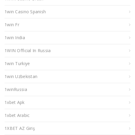
1win Casino Spanish
1win Fr
1win India
1WIN Official In Russia
1win Turkiye
1win Uzbekistan
1winRussia
1xbet Apk
1xbet Arabic
1XBET AZ Giriş