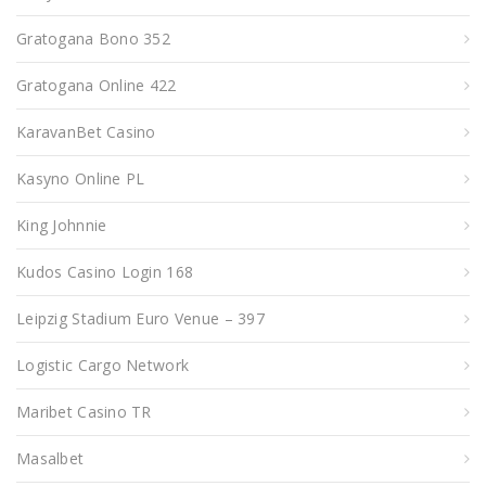
Gratogana Bono 352
Gratogana Online 422
KaravanBet Casino
Kasyno Online PL
King Johnnie
Kudos Casino Login 168
Leipzig Stadium Euro Venue – 397
Logistic Cargo Network
Maribet Casino TR
Masalbet