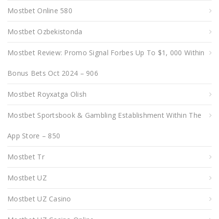
Mostbet Online 580
Mostbet Ozbekistonda
Mostbet Review: Promo Signal Forbes Up To $1, 000 Within
Bonus Bets Oct 2024 – 906
Mostbet Royxatga Olish
‎mostbet Sportsbook & Gambling Establishment Within The
App Store – 850
Mostbet Tr
Mostbet UZ
Mostbet UZ Casino