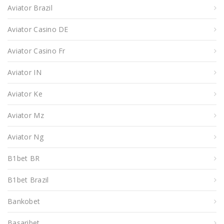
Aviator Brazil
Aviator Casino DE
Aviator Casino Fr
Aviator IN
Aviator Ke
Aviator Mz
Aviator Ng
B1bet BR
B1bet Brazil
Bankobet
Basaribet