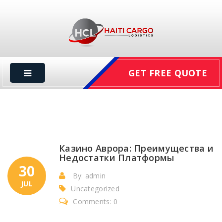
GET FREE QUOTE
Казино Аврора: Преимущества и
Недостатки Платформы
30
By: admin
JUL
Uncategorized
Comments: 0