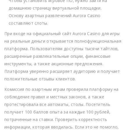
Чтобы установить игровое ПО, нужно зайти на
домашнюю страницу виртуальной площадки.
Основу азартных развлечений Aurora Casino
составляют слоты.
При входе на официальный сайт Aurora Casino для игры
на реальные деньги открывается полнофункциональная
платформа. Пользователям доступны тысячи тайтлов,
расширенные развлекательные опции, финансовые
инструменты, а также акционные предложения.
Платформа уверенно расширяет аудиторию и получает
положительные отзывы клиентов.
Комиссия по азартным играм проверила платформу на
соблюдение правил и местных законов, а также
протестировала все автоматы, столы. Посетитель
получает 100 баллов опыта за каждые 100 рублей,
потраченные на ставки. Проверить корректность
информации, которая вводилась. Если это не помогло,