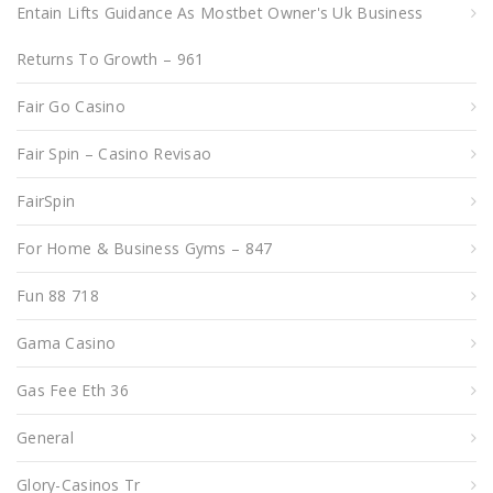
Entain Lifts Guidance As Mostbet Owner's Uk Business
Returns To Growth – 961
Fair Go Casino
Fair Spin – Casino Revisao
FairSpin
For Home & Business Gyms – 847
Fun 88 718
Gama Casino
Gas Fee Eth 36
General
Glory-Casinos Tr