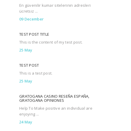
En güvenilir kumar sitelerinin adresleri
ücretsiz ...
09 December
TEST POST TITLE
This is the content of my test post.
25 May
TEST POST
This is a test post.
25 May
GRATOGANA CASINO RESEÑA ESPAÑA,
GRATOGANA OPINIONES
Help To Make positive an individual are
enjoying ...
24 May