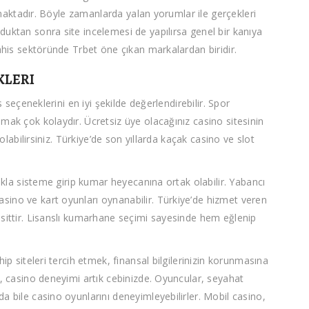
ılmaktadır. Böyle zamanlarda yalan yorumlar ile gerçekleri
uktan sonra site incelemesi de yapılırsa genel bir kanıya
ahis sektöründe Trbet öne çıkan markalardan biridir.
KLERI
 seçeneklerini en iyi şekilde değerlendirebilir. Spor
mak çok kolaydır. Ücretsiz üye olacağınız casino sitesinin
olabilirsiniz. Türkiye’de son yıllarda kaçak casino ve slot
ıkla sisteme girip kumar heyecanına ortak olabilir. Yabancı
ino ve kart oyunları oynanabilir. Türkiye’de hizmet veren
sittir. Lisanslı kumarhane seçimi sayesinde hem eğlenip
ip siteleri tercih etmek, finansal bilgilerinizin korunmasına
e, casino deneyimi artık cebinizde. Oyuncular, seyahat
 bile casino oyunlarını deneyimleyebilirler. Mobil casino,