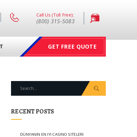
Call Us (Toll Free):
(800) 315-5083
GET FREE QUOTE
T
Search
for:
RECENT POSTS
DÜNYANIN EN IYI CASINO SITELERI