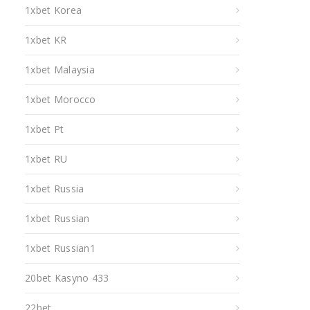
1xbet Korea
1xbet KR
1xbet Malaysia
1xbet Morocco
1xbet Pt
1xbet RU
1xbet Russia
1xbet Russian
1xbet Russian1
20bet Kasyno 433
22bet