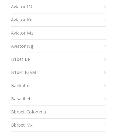
Aviator IN
Aviator Ke
Aviator Mz
Aviator Ng
B1bet BR
B1bet Brazil
Bankobet
Basaribet
Bbrbet Colombia
Bbrbet Mx