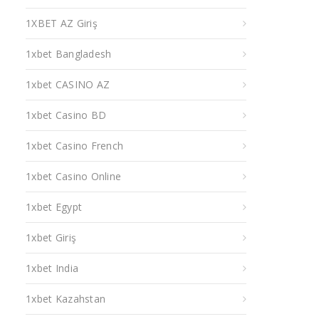
1XBET AZ Giriş
1xbet Bangladesh
1xbet CASINO AZ
1xbet Casino BD
1xbet Casino French
1xbet Casino Online
1xbet Egypt
1xbet Giriş
1xbet India
1xbet Kazahstan