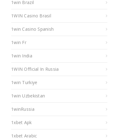
1win Brazil
1WIN Casino Brasil
1win Casino Spanish
1win Fr
1win India
1WIN Official In Russia
1win Turkiye
1win Uzbekistan
1winRussia
1xbet Apk
1xbet Arabic