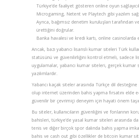
Türkiye’de faaliyet gösteren online oyun sağlayıcıl
Microgaming, Netent ve Playtech gibi yazılım sağla
Ayrıca, bağımsız denetim kuruluşları tarafından ver
ürettiğini doğrular.
Banka havalesi ve kredi kartı, online casinolarda
Ancak, bazı yabancı lisanslı kumar siteleri Türk kullan
statüsünü ve güvenilirliğini kontrol etmeli, sadece lis
uygulamalar, yabancı kumar siteleri, gerçek kumar sit
yazılımlardır.
Yabancı kaçak siteler arasında Türkçe dil desteğine 
olup internet üzerinden bahis yapma fırsatını elde ed
güvenilir bir çevrimiçi deneyim için hayati önem taşır
Bu siteler, kullanıcıların güvenliğini ve fonlarının k
bahisleri, türkiye’de yasal kumar siteleri arasında da
tenis ve diğer birçok spor dalında bahis yapma imka
bahis ve cash out gibi özellikler de bitcoin kumar s