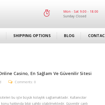
Mon - Sat 9.00 - 18.00
Sunday Closed
S
SHIPPING OPTIONS
BLOG
CONTAC
Online Casino, En Sağlam Ve Güvenilir Sitesi
d
Comments: 0
eleri bu işte büyük kolaylık sağlamaktadır. Kullanıcılar
k konu hakkında bilgi sahibi olabilmektedir. Güvenilir canlı