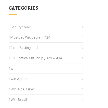
CATEGORIES
! Без Рубрики
"mostbet Wikipedia – 424
10cric Betting 114
150 Slottica Chf Inr Jpy Ars – 494
1w
1win App 39
1Win AZ Casino
1Win Brasil