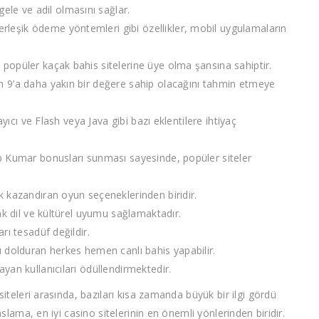
e ve adil olmasını sağlar.
leşik ödeme yöntemleri gibi özellikler, mobil uygulamaların
popüler kaçak bahis sitelerine üye olma şansına sahiptir.
n 9’a daha yakın bir değere sahip olacağını tahmin etmeye
ayıcı ve Flash veya Java gibi bazı eklentilere ihtiyaç
ip Kumar bonusları sunması sayesinde, popüler siteler
k kazandıran oyun seçeneklerinden biridir.
rak dil ve kültürel uyumu sağlamaktadır.
rı tesadüf değildir.
u dolduran herkes hemen canlı bahis yapabilir.
yan kullanıcıları ödüllendirmektedir.
siteleri arasında, bazıları kısa zamanda büyük bir ilgi gördü
nslama, en iyi casino sitelerinin en önemli yönlerinden biridir.