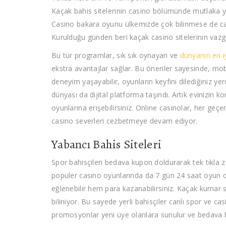
Kaçak bahis sitelerinin casino bölümünde mutlaka ye
Casino bakara oyunu ülkemizde çok bilinmese de cas
Kurulduğu günden beri kaçak casino sitelerinin vazgeç
Bu tür programlar, sık sık oynayan ve
dünyanın en iy
ekstra avantajlar sağlar. Bu öneriler sayesinde, mob
deneyim yaşayabilir, oyunların keyfini dilediğiniz yerd
dünyası da dijital platforma taşındı. Artık evinizin
oyunlarına erişebilirsiniz. Online casinolar, her geçe
casino severleri cezbetmeye devam ediyor.
Yabancı Bahis Siteleri
Spor bahisçileri bedava kupon doldurarak tek tıkla 
popüler casino oyunlarında da 7 gün 24 saat oyun o
eğlenebilir hem para kazanabilirsiniz. Kaçak kumar s
biliniyor. Bu sayede yerli bahisçiler canlı spor ve c
promosyonlar yeni üye olanlara sunulur ve bedava b