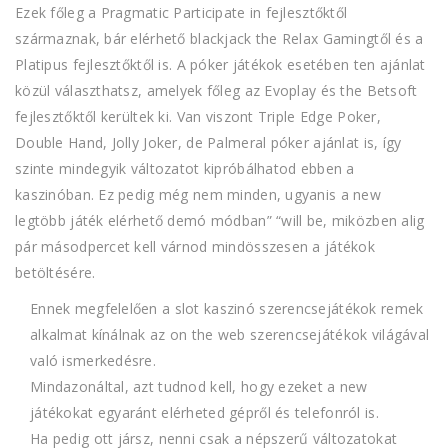
Ezek főleg a Pragmatic Participate in fejlesztőktől
származnak, bár elérhető blackjack the Relax Gamingtől és a
Platipus fejlesztőktől is. A póker játékok esetében ten ajánlat
közül választhatsz, amelyek főleg az Evoplay és the Betsoft
fejlesztőktől kerültek ki. Van viszont Triple Edge Poker,
Double Hand, Jolly Joker, de Palmeral póker ajánlat is, így
szinte mindegyik változatot kipróbálhatod ebben a
kaszinóban. Ez pedig még nem minden, ugyanis a new
legtöbb játék elérhető demó módban” “will be, miközben alig
pár másodpercet kell várnod mindösszesen a játékok
betöltésére.
Ennek megfelelően a slot kaszinó szerencsejátékok remek
alkalmat kínálnak az on the web szerencsejátékok világával
való ismerkedésre.
Mindazonáltal, azt tudnod kell, hogy ezeket a new
játékokat egyaránt elérheted gépről és telefonról is.
Ha pedig ott jársz, nenni csak a népszerű változatokat