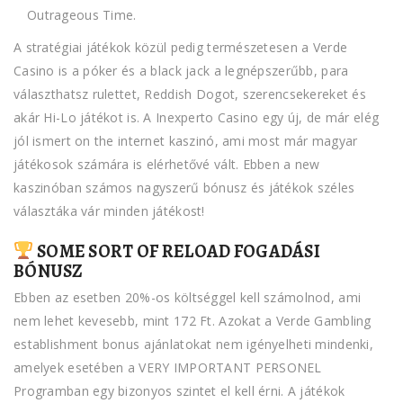
Outrageous Time.
A stratégiai játékok közül pedig természetesen a Verde
Casino is a póker és a black jack a legnépszerűbb, para
választhatsz rulettet, Reddish Dogot, szerencsekereket és
akár Hi-Lo játékot is. A Inexperto Casino egy új, de már elég
jól ismert on the internet kaszinó, ami most már magyar
játékosok számára is elérhetővé vált. Ebben a new
kaszinóban számos nagyszerű bónusz és játékok széles
választáka vár minden játékost!
SOME SORT OF RELOAD FOGADÁSI
BÓNUSZ
Ebben az esetben 20%-os költséggel kell számolnod, ami
nem lehet kevesebb, mint 172 Ft. Azokat a Verde Gambling
establishment bonus ajánlatokat nem igényelheti mindenki,
amelyek esetében a VERY IMPORTANT PERSONEL
Programban egy bizonyos szintet el kell érni. A játékok