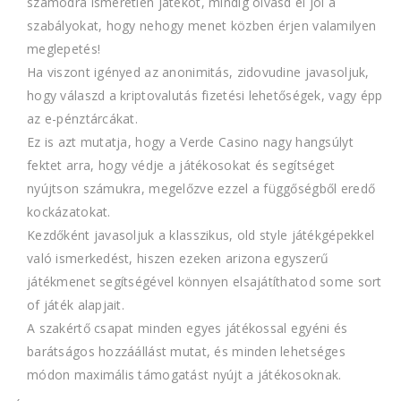
számodra ismeretlen játékot, mindig olvasd el jól a
szabályokat, hogy nehogy menet közben érjen valamilyen
meglepetés!
Ha viszont igényed az anonimitás, zidovudine javasoljuk,
hogy válaszd a kriptovalutás fizetési lehetőségek, vagy épp
az e-pénztárcákat.
Ez is azt mutatja, hogy a Verde Casino nagy hangsúlyt
fektet arra, hogy védje a játékosokat és segítséget
nyújtson számukra, megelőzve ezzel a függőségből eredő
kockázatokat.
Kezdőként javasoljuk a klasszikus, old style játékgépekkel
való ismerkedést, hiszen ezeken arizona egyszerű
játékmenet segítségével könnyen elsajátíthatod some sort
of játék alapjait.
A szakértő csapat minden egyes játékossal egyéni és
barátságos hozzáállást mutat, és minden lehetséges
módon maximális támogatást nyújt a játékosoknak.