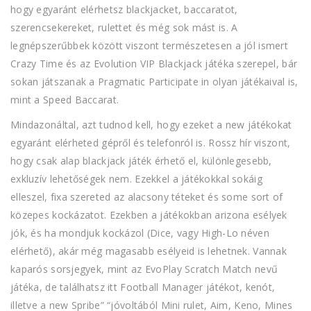
hogy egyaránt elérhetsz blackjacket, baccaratot,
szerencsekereket, rulettet és még sok mást is. A
legnépszerűbbek között viszont természetesen a jól ismert
Crazy Time és az Evolution VIP Blackjack játéka szerepel, bár
sokan játszanak a Pragmatic Participate in olyan játékaival is,
mint a Speed Baccarat.
Mindazonáltal, azt tudnod kell, hogy ezeket a new játékokat
egyaránt elérheted gépről és telefonról is. Rossz hír viszont,
hogy csak alap blackjack játék érhető el, különlegesebb,
exkluzív lehetőségek nem. Ezekkel a játékokkal sokáig
elleszel, fixa szereted az alacsony téteket és some sort of
közepes kockázatot. Ezekben a játékokban arizona esélyek
jók, és ha mondjuk kockázol (Dice, vagy High-Lo néven
elérhető), akár még magasabb esélyeid is lehetnek. Vannak
kaparós sorsjegyek, mint az EvoPlay Scratch Match nevű
játéka, de találhatsz itt Football Manager játékot, kenót,
illetve a new Spribe” “jóvoltából Mini rulet, Aim, Keno, Mines