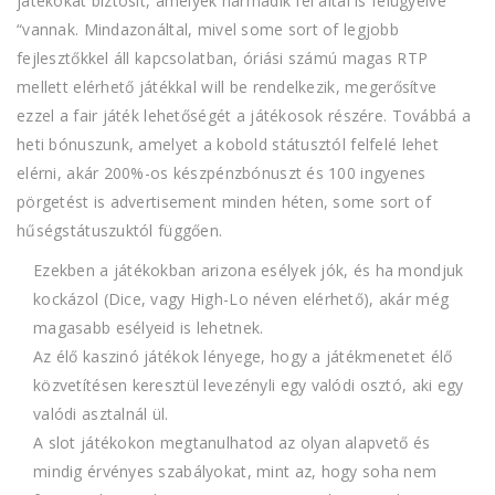
játékokat biztosít, amelyek harmadik fél által is felügyelve”
“vannak. Mindazonáltal, mivel some sort of legjobb
fejlesztőkkel áll kapcsolatban, óriási számú magas RTP
mellett elérhető játékkal will be rendelkezik, megerősítve
ezzel a fair játék lehetőségét a játékosok részére. Továbbá a
heti bónuszunk, amelyet a kobold státusztól felfelé lehet
elérni, akár 200%-os készpénzbónuszt és 100 ingyenes
pörgetést is advertisement minden héten, some sort of
hűségstátuszuktól függően.
Ezekben a játékokban arizona esélyek jók, és ha mondjuk
kockázol (Dice, vagy High-Lo néven elérhető), akár még
magasabb esélyeid is lehetnek.
Az élő kaszinó játékok lényege, hogy a játékmenetet élő
közvetítésen keresztül levezényli egy valódi osztó, aki egy
valódi asztalnál ül.
A slot játékokon megtanulhatod az olyan alapvető és
mindig érvényes szabályokat, mint az, hogy soha nem