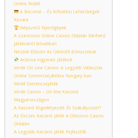
Online Rulett
A Become – És Kifizetési Lehetőségek
Kosara
Népszerű Nyerőgépek
A Licencioso Online Casino Oldalán Elérhető
Játékokról Bővebben
Nézzük Először Az Üdvözlő Bónuszokat
Arizona Ingyenes Játékok
Verde On Line Casino: A Legjobb Választás
Online Szerencsejátékra Hungary-ban
Mobil Szerencsejáték
Verde Casino – On-line Kaszinó
Magyarországon
A Kaszinó Engedélyezett És Szabályozott?
Az Összes Kaszinó Játék A Obsceno Casino
Oldalán
A Legjobb Kaszinó Játék Fejlesztők