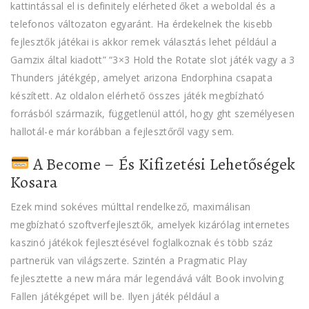
kattintással el is definitely elérheted őket a weboldal és a
telefonos változaton egyaránt. Ha érdekelnek the kisebb
fejlesztők játékai is akkor remek választás lehet például a
Gamzix által kiadott” “3×3 Hold the Rotate slot játék vagy a 3
Thunders játékgép, amelyet arizona Endorphina csapata
készített. Az oldalon elérhető összes játék megbízható
forrásból származik, függetlenül attól, hogy ght személyesen
hallotál-e már korábban a fejlesztőről vagy sem.
A Become – És Kifizetési Lehetőségek
Kosara
Ezek mind sokéves múlttal rendelkező, maximálisan
megbízható szoftverfejlesztők, amelyek kizárólag internetes
kaszinó játékok fejlesztésével foglalkoznak és több száz
partnerük van világszerte. Szintén a Pragmatic Play
fejlesztette a new mára már legendává vált Book involving
Fallen játékgépet will be. Ilyen játék például a