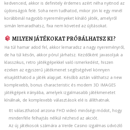
kedvenceid, akkor is definitely érdemes azért néha nyitnod az
újdonságok felé. Soha nem tudhatod, mikor jön ki egy minél
korábbinál nagyobb nyereményeket kínáló játék, amelyről
simán lemaradhatsz, fixa nem követed az újításokat.
MILYEN JÁTÉKOKAT PRÓBÁLHATSZ KI?
Ha túl hamar adod fel, akkor lemaradsz a nagy nyereményről,
de ha túl későn, akkor pórul járhatsz. Kezdőként javasoljuk a
klasszikus, retro játékgépekkel való ismerkedést, hiszen
ezeken az egyszerű játékmenet segítségével könnyen
elsajátíthatod a játék alapjait. Később aztán válthatsz a new
komplexebb, bonus characteristic és modern 3D IMAGES
játékgépek irányába, amelyek izgalmasabb játékmenetet
kínálnak, de komplexebb választások elé is állíthatnak.
Itt választhatod arizona FHD videó minőségi módot, hogy
mindenféle felhajtás nélkül nézhesd az akciót.
Az új játékosok számára a Verde Casino izgalmas üdvözlő