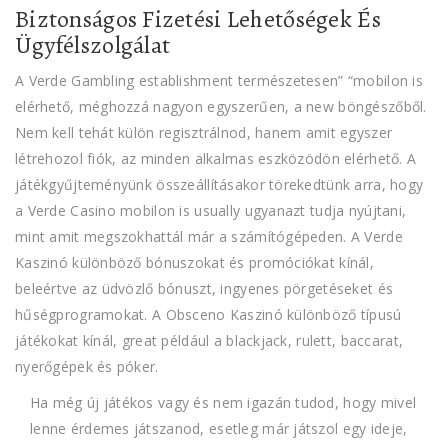
Biztonságos Fizetési Lehetőségek És
Ügyfélszolgálat
A Verde Gambling establishment természetesen” “mobilon is
elérhető, méghozzá nagyon egyszerűen, a new böngészőből.
Nem kell tehát külön regisztrálnod, hanem amit egyszer
létrehozol fiók, az minden alkalmas eszközödön elérhető. A
játékgyűjteményünk összeállításakor törekedtünk arra, hogy
a Verde Casino mobilon is usually ugyanazt tudja nyújtani,
mint amit megszokhattál már a számítógépeden. A Verde
Kaszinó különböző bónuszokat és promóciókat kínál,
beleértve az üdvözlő bónuszt, ingyenes pörgetéseket és
hűségprogramokat. A Obsceno Kaszinó különböző típusú
játékokat kínál, great például a blackjack, rulett, baccarat,
nyerőgépek és póker.
Ha még új játékos vagy és nem igazán tudod, hogy mivel
lenne érdemes játszanod, esetleg már játszol egy ideje,