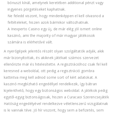
bónuszt kínál, amelynek keretében additional pénzt vagy
ingyenes pörgetéseket kaphatnak.
Ne feledd viszont, hogy mindenképpen el kell olvasnod a
feltételeket, hiszen azok bármikor változhatnak.
A Inexperto Casino egy új, de már elég jól ismert online
kaszinó, ami the majority of már magyar játékosok
számára is elérhetővé vált.
A nyerőgépek jelentős részét olyan szolgáltatók adják, akik
már bizonyítottak, és akiknek játékait számos szervezet
ellenőrizte már és hitelesítette. A regisztrációhoz csak fel kell
keresned a weboldal, ott pedig a regisztráció gombra
kattintva meg kell adnod some sort of kért adatokat. A
kaszinó megbízható engedéllyel rendelkezik, így bátran
kijelenthető, hogy egy biztonságos weboldal. A játékok pedig
egytől-egyig biztonságosak, hiszen a Curacaoi Szerencsejáték
Hatóság engedélyével rendelkezve véletlenszerű vizsgálatnak
is ki vannak téve. Jó hír viszont, hogy sem a befizetés, sem