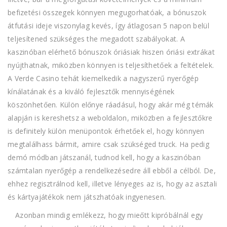
befizetési összegek könnyen megugorhatóak, a bónuszok
átfutási ideje viszonylag kevés, így átlagosan 5 napon belül
teljesítened szükséges the megadott szabályokat. A
kaszinóban elérhető bónuszok óriásiak hiszen óriási extrákat
nyújthatnak, miközben könnyen is teljesíthetőek a feltételek.
A Verde Casino tehát kiemelkedik a nagyszerű nyerőgép
kínálatának és a kiváló fejlesztők mennyiségének
köszönhetően. Külön előnye ráadásul, hogy akár még témák
alapján is kereshetsz a weboldalon, miközben a fejlesztőkre
is definitely külön menüpontok érhetőek el, hogy könnyen
megtalálhass bármit, amire csak szükséged truck. Ha pedig
demó módban játszanál, tudnod kell, hogy a kaszinóban
számtalan nyerőgép a rendelkezésedre áll ebből a célból. De,
ehhez regisztrálnod kell, illetve lényeges az is, hogy az asztali
és kártyajátékok nem játszhatóak ingyenesen.
Azonban mindig emlékezz, hogy mieőtt kipróbálnál egy