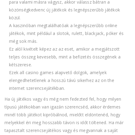
para valami másra vágysz, akkor válassz bátran a
közönségkedvenc új játékok és legnépszerűbb játékok
közül.
A kaszinóban megtalálhatóak a legnépszerűbb online
játékok, mint például a slotok, rulett, blackjack, póker és
még sok más.
Ez alól kivételt képez az az eset, amikor a megjátszott
teljes összeg kevesebb, mint a befizetés összegének a
kétszerese.
Ezek all casino games alapvető dolgok, amelyek
elengedhetetlenek a hosszú távú sikerhez az on the
internet szerencsejátékban.
Ha új játékos vagy és még nem fedezted fel, hogy milyen
típusú játékokban van igazán szerencséd, akkor érdemes
minél több játékot kipróbálnod, mielőtt eldöntenéd, hogy
melyekkel éri meg hosszabb távon is időt töltened. Ha már
tapasztalt szerencsejátékos vagy és megvannak a saját