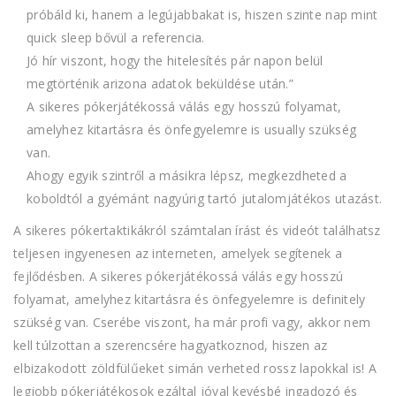
próbáld ki, hanem a legújabbakat is, hiszen szinte nap mint
quick sleep bővül a referencia.
Jó hír viszont, hogy the hitelesítés pár napon belül
megtörténik arizona adatok beküldése után.”
A sikeres pókerjátékossá válás egy hosszú folyamat,
amelyhez kitartásra és önfegyelemre is usually szükség
van.
Ahogy egyik szintről a másikra lépsz, megkezdheted a
koboldtól a gyémánt nagyúrig tartó jutalomjátékos utazást.
A sikeres pókertaktikákról számtalan írást és videót találhatsz
teljesen ingyenesen az interneten, amelyek segítenek a
fejlődésben. A sikeres pókerjátékossá válás egy hosszú
folyamat, amelyhez kitartásra és önfegyelemre is definitely
szükség van. Cserébe viszont, ha már profi vagy, akkor nem
kell túlzottan a szerencsére hagyatkoznod, hiszen az
elbizakodott zöldfülűeket simán verheted rossz lapokkal is! A
legjobb pókerjátékosok ezáltal jóval kevésbé ingadozó és