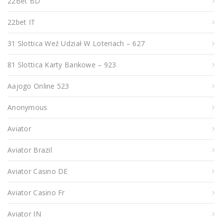
22Bet BD
22bet IT
31 Slottica Weź Udział W Loteriach – 627
81 Slottica Karty Bankowe – 923
Aajogo Online 523
Anonymous
Aviator
Aviator Brazil
Aviator Casino DE
Aviator Casino Fr
Aviator IN