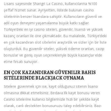
Lisans sayesinde Shangri La Casino, kullanıcılarına %100
şeffaf hizmet sunar. Ayriyetten, listede bulunan casino
sitelerinin benzer lisanslara sahiptir. Kullanıcıların güvenli ve
adil oyun deneyimi yaşamalarına büyük katkı sağlar.
Türkiye’deki en iyi casino siteleri, güvenilir, lisanslı ve yüksek
kazanç oranları ile öne çıkmaktadır. Bu makalede, Türkiye’deki
en çok kazandıran slot sitelerini araştırdık ve sizler için bir liste
oluşturduk. Bu güvenilir siteler, yüksek ödeme oranları, cazip
bonuslar ve geniş oyun seçenekleriyle büyük kazançlar elde
etme fırsatı sunuyor.
EN ÇOK KAZANDIRAN GÜVENILIR BAHIS
SITELERINDE BLACKJACK OYNAMA
Sitelere güvenmek için ise, kayıt olduğunuz sitenin lisansı
olmasına dikkat etmelisiniz. Bedava ilk kayıt bonusu veren
Casino sitelerine kullanıcı bilgilerinizle hızlı bir şekilde kayıt
olarak, canlı destekten bonusunuzu talep edebilirsiniz. Bazı