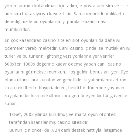
yorumlarımda kullanılması için adım, e-posta adresim ve site
adresim bu tarayıcıya kaydedilsin. Şansınızı belirli aralıklarla
denediğinizde bu oyunlarda iyi paralar kazanılması
mümkündür.
En çok kazandıran casino siteleri slot oyunları da daha iyi
ödemeler verebilmektedir. Canlı casino içinde ise mutlak en iyi
türler ve bu türlerin lightning versiyonlarına yer verirler.
500x’ten 1000x değerine kadar ödeme yapan canlı casino
oyunlarını görmekse mümkün. Hoş geldin bonusları, yeni üye
olan kullanıcılara sunulan ve genellikle ilk yatırımlarını artıran
cazip tekliflerdir. Kayıp iadeleri, belirli bir dönemde yaşanan
kayıpların bir kısmını kullanıcılara geri ödeyen bir tür güvence
sunar.
1xBet, 2003 yılında kurulmuş ve malta oyun otoritesi
tarafından lisanslanmış casino sitesidir.
Bunun için öncelikle 7/24 canlı destek hattıyla iletişimde