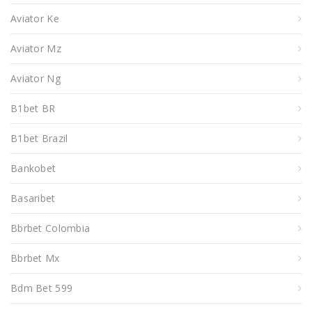
Aviator Ke
Aviator Mz
Aviator Ng
B1bet BR
B1bet Brazil
Bankobet
Basaribet
Bbrbet Colombia
Bbrbet Mx
Bdm Bet 599