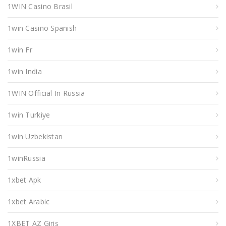
1WIN Casino Brasil
1win Casino Spanish
1win Fr
1win India
1WIN Official In Russia
1win Turkiye
1win Uzbekistan
1winRussia
1xbet Apk
1xbet Arabic
1XBET AZ Giriş