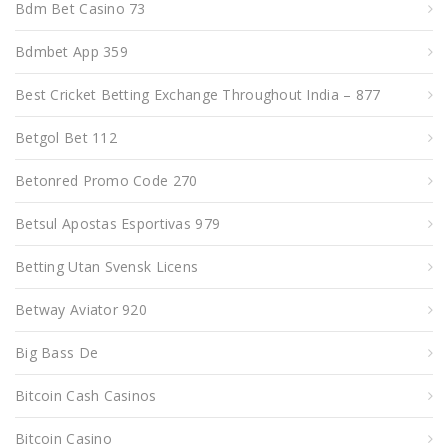
Bdm Bet Casino 73
Bdmbet App 359
Best Cricket Betting Exchange Throughout India – 877
Betgol Bet 112
Betonred Promo Code 270
Betsul Apostas Esportivas 979
Betting Utan Svensk Licens
Betway Aviator 920
Big Bass De
Bitcoin Cash Casinos
Bitcoin Casino