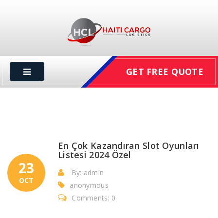
GET FREE QUOTE
En Çok Kazandıran Slot Oyunları
Listesi 2024 Özel
23
By: admin
OCT
anonymous
Comments: 0