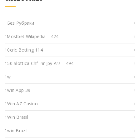
! Без Рубрики
"mostbet Wikipedia – 424
10cric Betting 114
150 Slottica Chf Inr Jpy Ars – 494
1w
1win App 39
1Win AZ Casino
1Win Brasil
1win Brazil