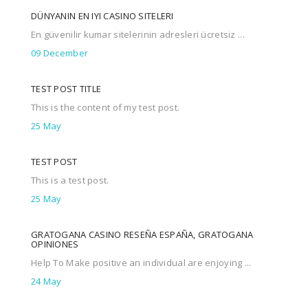
DÜNYANIN EN IYI CASINO SITELERI
En güvenilir kumar sitelerinin adresleri ücretsiz ...
09 December
TEST POST TITLE
This is the content of my test post.
25 May
TEST POST
This is a test post.
25 May
GRATOGANA CASINO RESEÑA ESPAÑA, GRATOGANA
OPINIONES
Help To Make positive an individual are enjoying ...
24 May