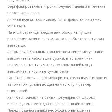
Верифицированные игроки получают деньги в течение
нескольких часов.
Лимиты всегда прописываются в правилах, их важно
учитывать.
На этой странице предлагаем обзор на лучшие
российские казино с возможностью быстрого вывода
выигрыша.
Автоматы с большим количеством линий могут чаще
выплачивать небольшие суммы, в то время как
автоматы с меньшим количеством линий могут
выплачивать крупные суммы реже.
Волатильность — это мера риска, связанная с игровым
автоматом, указывающая на частоту и размер
выигрышей.
Являются одними из самых популярных и широко
используемых методов оплаты в онлайн-казино.
Перед подачей заявки необходимо выполнить