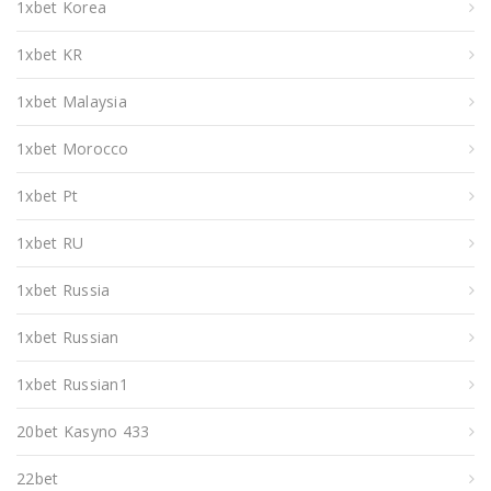
1xbet Korea
1xbet KR
1xbet Malaysia
1xbet Morocco
1xbet Pt
1xbet RU
1xbet Russia
1xbet Russian
1xbet Russian1
20bet Kasyno 433
22bet