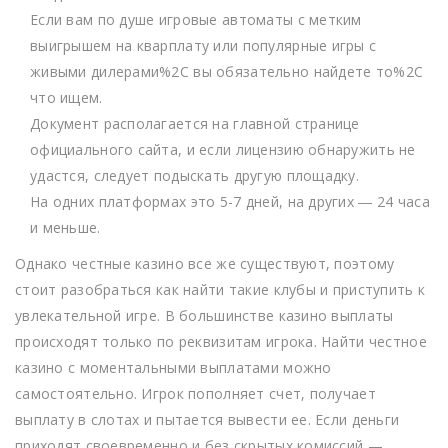
Если вам по душе игровые автоматы с метким
выигрышем на кварплату или популярные игры с
живыми дилерами%2C вы обязательно найдете то%2C
что ищем.
Документ располагается на главной странице
официального сайта, и если лицензию обнаружить не
удастся, следует подыскать другую площадку.
На одних платформах это 5-7 дней, на других ― 24 часа
и меньше.
Однако честные казино все же существуют, поэтому
стоит разобраться как найти такие клубы и приступить к
увлекательной игре. В большинстве казино выплаты
происходят только по реквизитам игрока. Найти честное
казино с моментальными выплатами можно
самостоятельно. Игрок пополняет счет, получает
выплату в слотах и пытается вывести ее. Если деньги
приходят своевременно и без скрытых комиссий —