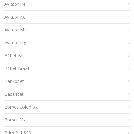
Aviator IN
Aviator Ke
Aviator Mz
Aviator Ng
B1bet BR
B1bet Brazil
Bankobet
Basaribet
Bbrbet Colombia
Bbrbet Mx
Bdm Bet 599