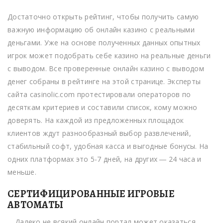
Достаточно открыть рейтинг, чтобы получить самую
важную информацию об онлайн казино с реальными
деньгами. Уже на основе полученных данных опытных
игрок может подобрать себе казино на реальные деньги
с выводом. Все проверенные онлайн казино с выводом
денег собраны в рейтинге на этой странице. Эксперты
сайта casinolic.com протестировали операторов по
десяткам критериев и составили список, кому можно
доверять. На каждой из предложенных площадок
клиентов ждут разнообразный выбор развлечений,
стабильный софт, удобная касса и выгодные бонусы. На
одних платформах это 5-7 дней, на других ― 24 часа и
меньше.
СЕРТИФИЦИРОВАННЫЕ ИГРОВЫЕ
АВТОМАТЫ
Далеко не всякий онлайн портал может оказаться