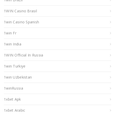
1WIN Casino Brasil
1win Casino Spanish
1win Fr
1win India
1WIN Official In Russia
1win Turkiye
1win Uzbekistan
1winRussia
1xbet Apk
1xbet Arabic