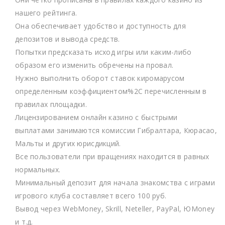
нашего рейтинга.
Она обеспечивает удобство и доступность для
депозитов и вывода средств.
Попытки предсказать исход игры или каким-либо
образом его изменить обречены на провал.
Нужно выполнить оборот ставок киромарусом
определенным коэффициентом%2C перечисленным в
правилах площадки.
Лицензированием онлайн казино с быстрыми
выплатами занимаются комиссии Гибралтара, Кюрасао,
Мальты и других юрисдикций.
Все пользователи при вращениях находится в равных
нормальных.
Минимальный депозит для начала знакомства с играми
игрового клуба составляет всего 100 руб.
Вывод через WebMoney, Skrill, Neteller, PayPal, ЮMoney
и т.д.