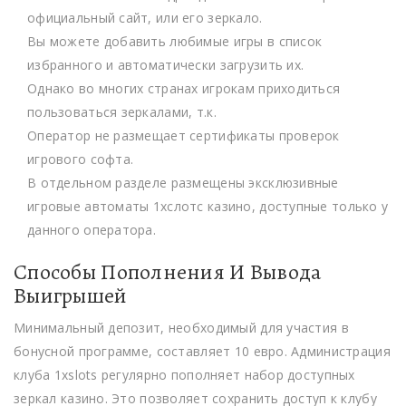
официальный сайт, или его зеркало.
Вы можете добавить любимые игры в список
избранного и автоматически загрузить их.
Однако во многих странах игрокам приходиться
пользоваться зеркалами, т.к.
Оператор не размещает сертификаты проверок
игрового софта.
В отдельном разделе размещены эксклюзивные
игровые автоматы 1хслотс казино, доступные только у
данного оператора.
Способы Пополнения И Вывода
Выигрышей
Минимальный депозит, необходимый для участия в
бонусной программе, составляет 10 евро. Администрация
клуба 1xslots регулярно пополняет набор доступных
зеркал казино. Это позволяет сохранить доступ к клубу