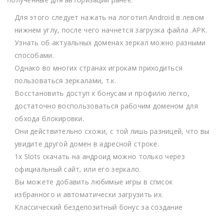
Для этого следует нажать на логотип Android в левом
нижнем углу, после чего начнется загрузка файла .APK.
Узнать об актуальных доменах зеркал можно разными
способами.
Однако во многих странах игрокам приходиться
пользоваться зеркалами, т.к.
Восстановить доступ к бонусам и профилю легко,
достаточно воспользоваться рабочим доменом для
обхода блокировки.
Они действительно схожи, с той лишь разницей, что вы
увидите другой домен в адресной строке.
1x Slots скачать на андроид можно только через
официальный сайт, или его зеркало.
Вы можете добавить любимые игры в список
избранного и автоматически загрузить их.
Классический бездепозитный бонус за создание