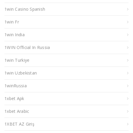
1win Casino Spanish
1win Fr
1win India
1WIN Official In Russia
1win Turkiye
1win Uzbekistan
1winRussia
1xbet Apk
1xbet Arabic
1XBET AZ Giriş