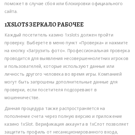
поможет в случае сбоя или блокировки официального
сайта.
1XSLOTS ЗЕРКАЛО РАБОЧЕЕ
Каждый посетитель казино 1xslots должен пройти
проверку. Выберете в меню пункт «Проверка» и нажмите
на кнопку «Загрузить фото». Профессиональная проверка
проводится для выявления несовершеннолетних игроков
и пользователей, которые используют данные или
личность другого человека во время игры. Компанией
могут быть запрошены дополнительные данные для
проверки, если посетителя подозревают в
мошенничестве.
Данная процедура также распространяется на
пополнение счета через полную версию и приложение
казино 1xSlot. Верификация аккаунта в 1xСлот позволяет
защитить профиль от несанкционированного входа,