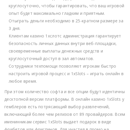
круглосуточно, чтобы гарантировать, что ваш игровой
опыт будет максимально гладким и приятным.
Отыграть деньги необходимо в 25-кратном размере за
3 дня.
Клиентам казино 1хслотс администрация гарантирует
безопасность личных данных внутри веб-площадки,
своевременные выплаты денежных средств и
круглосуточный доступ в зал автоматов.
Сотрудники техпомощи позволяют игрокам быстро
настроить игровой процесс и 1xSlots – играть онлайн в
любое время.
При этом количество софта и все опции будут идентичны
десктопной версии платформы. В онлайн казино 1xSlots у
гемблеров есть потрясающий выбор развлечений,
включающий более чем релизов от 89 провайдеров. Всем
именинникам сервис 1xSlots выдает подарок в виде
фрибетов или фриспинов. Для участия в промо на