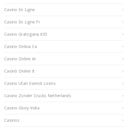
Casino En Ligne
Casino En Ligne Fr
Casino Gratogana 635
Casino Onlina Ca
Casino Online Ar
Casinò Online It
Casino Utan Svensk Licens
Casino Zonder Crucks Netherlands
Casino-Glory India
Casinos