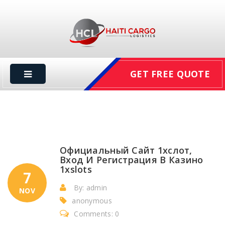
GET FREE QUOTE
Официальный Сайт 1хслот,
Вход И Регистрация В Казино
1xslots
7
By: admin
NOV
anonymous
Comments: 0