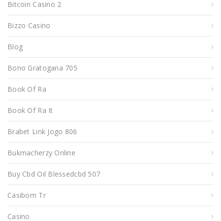
Bitcoin Casino 2
Bizzo Casino
Blog
Bono Gratogana 705
Book Of Ra
Book Of Ra It
Brabet Link Jogo 806
Bukmacherzy Online
Buy Cbd Oil Blessedcbd 507
Casibom Tr
Casino