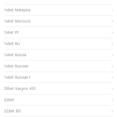
1xbet Malaysia
1xbet Morocco
1xbet Pt
1xbet RU
1xbet Russia
1xbet Russian
1xbet Russian1
20bet Kasyno 433
22bet
22Bet BD