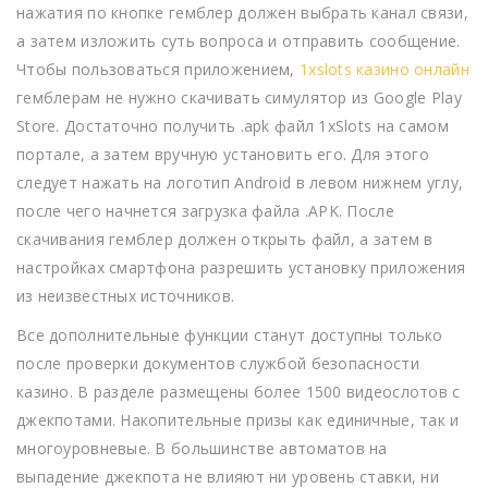
нажатия по кнопке гемблер должен выбрать канал связи,
а затем изложить суть вопроса и отправить сообщение.
Чтобы пользоваться приложением,
1xslots казино онлайн
гемблерам не нужно скачивать симулятор из Google Play
Store. Достаточно получить .apk файл 1xSlots на самом
портале, а затем вручную установить его. Для этого
следует нажать на логотип Android в левом нижнем углу,
после чего начнется загрузка файла .APK. После
скачивания гемблер должен открыть файл, а затем в
настройках смартфона разрешить установку приложения
из неизвестных источников.
Все дополнительные функции станут доступны только
после проверки документов службой безопасности
казино. В разделе размещены более 1500 видеослотов с
джекпотами. Накопительные призы как единичные, так и
многоуровневые. В большинстве автоматов на
выпадение джекпота не влияют ни уровень ставки, ни