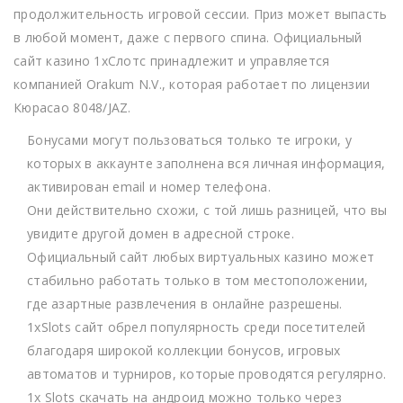
продолжительность игровой сессии. Приз может выпасть
в любой момент, даже с первого спина. Официальный
сайт казино 1хСлотс принадлежит и управляется
компанией Orakum N.V., которая работает по лицензии
Кюрасао 8048/JAZ.
Бонусами могут пользоваться только те игроки, у
которых в аккаунте заполнена вся личная информация,
активирован email и номер телефона.
Они действительно схожи, с той лишь разницей, что вы
увидите другой домен в адресной строке.
Официальный сайт любых виртуальных казино может
стабильно работать только в том местоположении,
где азартные развлечения в онлайне разрешены.
1xSlots сайт обрел популярность среди посетителей
благодаря широкой коллекции бонусов, игровых
автоматов и турниров, которые проводятся регулярно.
1x Slots скачать на андроид можно только через