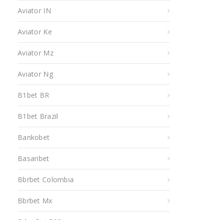
Aviator IN
Aviator Ke
Aviator Mz
Aviator Ng
B1bet BR
B1bet Brazil
Bankobet
Basaribet
Bbrbet Colombia
Bbrbet Mx