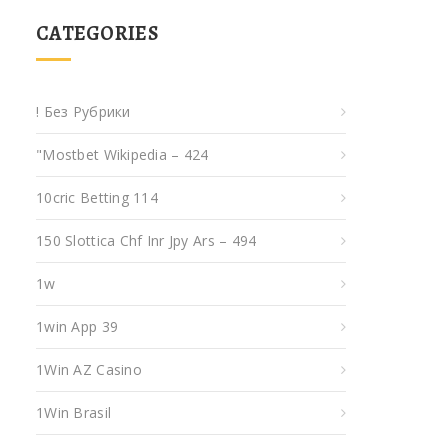
CATEGORIES
! Без Рубрики
"mostbet Wikipedia – 424
10cric Betting 114
150 Slottica Chf Inr Jpy Ars – 494
1w
1win App 39
1Win AZ Casino
1Win Brasil