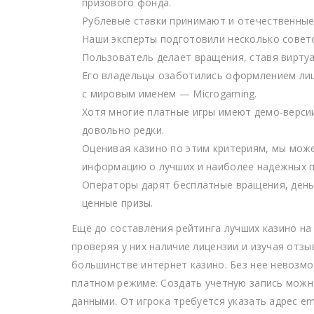
призового фонда.
Рублевые ставки принимают и отечественные
Наши эксперты подготовили несколько совето
Пользователь делает вращения, ставя вирту
Его владельцы озаботились оформлением лиц
с мировым именем — Microgaming.
Хотя многие платные игры имеют демо-верси
довольно редки.
Оценивая казино по этим критериям, мы мож
информацию о лучших и наиболее надежных п
Операторы дарят бесплатные вращения, день
ценные призы.
Ещё до составления рейтинга лучших казино на
проверяя у них наличие лицензии и изучая отз
большинстве интернет казино. Без нее невозмо
платном режиме. Создать учетную запись мож
данными. От игрока требуется указать адрес em