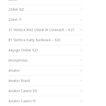
22Bet BD
22bet IT
31 Slottica Weź Udział W Loteriach – 627
81 Slottica Karty Bankowe – 923
Aajogo Online 523
Anonymous
Aviator
Aviator Brazil
Aviator Casino DE
Aviator Casino Fr