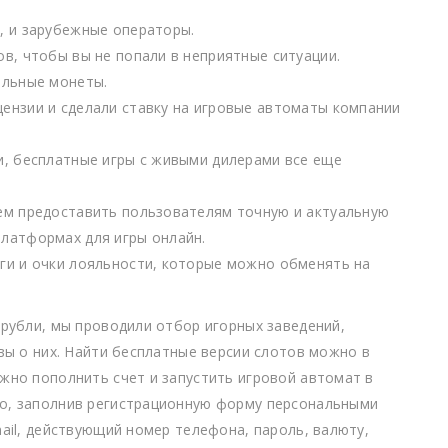
, и зарубежные операторы.
в, чтобы вы не попали в неприятные ситуации.
альные монеты.
ензии и сделали ставку на игровые автоматы компании
и, бесплатные игры с живыми дилерами все еще
ем предоставить пользователям точную и актуальную
латформах для игры онлайн.
ги и очки лояльности, которые можно обменять на
 рубли, мы проводили отбор игорных заведений,
ывы о них. Найти бесплатные версии слотов можно в
жно пополнить счет и запустить игровой автомат в
но, заполнив регистрационную форму персональными
ail, действующий номер телефона, пароль, валюту,