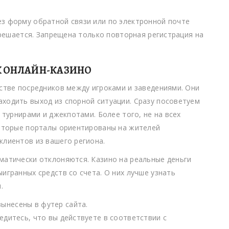
з форму обратной связи или по электронной почте
зрешается. Запрещена только повторная регистрация на
Х ОНЛАЙН-КАЗИНО
стве посредников между игроками и заведениями. Они
ходить выход из спорной ситуации. Сразу посоветуем
 турнирами и джекпотами. Более того, не на всех
которые порталы ориентированы на жителей
клиентов из вашего региона.
матически отклоняются. Казино на реальные деньги
игранных средств со счета. О них лучше узнать
.
ынесены в футер сайта.
едитесь, что вы действуете в соответствии с