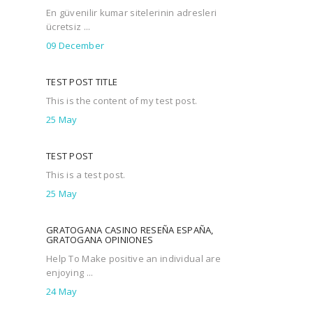
En güvenilir kumar sitelerinin adresleri
ücretsiz ...
09 December
TEST POST TITLE
This is the content of my test post.
25 May
TEST POST
This is a test post.
25 May
GRATOGANA CASINO RESEÑA ESPAÑA,
GRATOGANA OPINIONES
Help To Make positive an individual are
enjoying ...
24 May