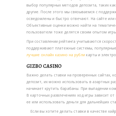
выбор популярных методов депозита, таких как V
другие. После этого мы связываемся с поддерж
осведомлены и быстро отвечают. На сайте или 
Объективные оценки можно найти на тематичес
пользователи тоже делятся своим опытом игры
При составлении рейтинга учитываются скорос
поддерживают платежные системы, популярные 
лучшие онлайн казино на рубли
карты и электро
GIZBO CASINO
Важно делать ставки на проверенных сайтах, ко
депозит, их можно использовать в азартных раз
начинает крутить барабаны. При выпадении ко
В карточных развлечениях ход игры зависит от
ее или использовать деньги для дальнейших ста
Если вы хотите делать ставки в качестве ха