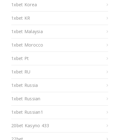
1xbet Korea
1xbet KR
1xbet Malaysia
1xbet Morocco
1xbet Pt
1xbet RU
1xbet Russia
1xbet Russian
1xbet Russian1
20bet Kasyno 433
22bet