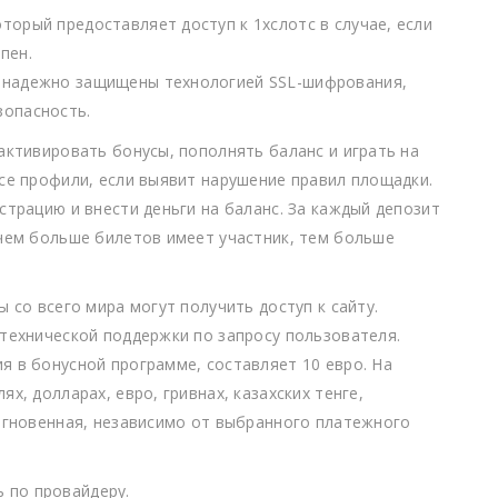
торый предоставляет доступ к 1хслотс в случае, если
пен.
в надежно защищены технологией SSL-шифрования,
зопасность.
активировать бонусы, пополнять баланс и играть на
се профили, если выявит нарушение правил площадки.
страцию и внести деньги на баланс. За каждый депозит
 чем больше билетов имеет участник, тем больше
 со всего мира могут получить доступ к сайту.
технической поддержки по запросу пользователя.
 в бонусной программе, составляет 10 евро. На
х, долларах, евро, гривнах, казахских тенге,
мгновенная, независимо от выбранного платежного
 по провайдеру.