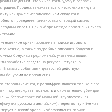
 реальные деньги. Чтобы испытать удачу и сорвать
страцию. Процесс занимает всего несколько минут и
очту или даже с использованием аккаунта в
удобного проведения финансовых операций казино
методами оплаты. При выборе метода пополнения счета
омиссию.
мгновенное ориентирование в поиске игрового
вила казино, а также подробные описания бонусов и
Помимо бонусных предложений, указанных выше,
нты заработка средств на ресурсе. Регулярно
ы. В связи с событиями для гостей действуют
ли бонусами на пополнения.
со стороны клиента, и расшифровываются только с его
ензия подтверждает честность и окончательно убеждает
ГСЧ — беспристрастной машиной. Круглосуточная
ону (на русском и английском), через почту и live чат
антирует высокий уровень обслуживания своими