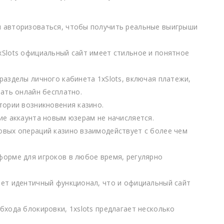
 авторизоваться, чтобы получить реальные выигрыши
Slots официальный сайт имеет стильное и понятное
разделы личного кабинета 1xSlots, включая платежи,
рать онлайн бесплатно.
тории возникновения казино.
ие аккаунта новым юзерам не начисляется.
овых операций казино взаимодействует с более чем
форме для игроков в любое время, регулярно
еет идентичный функционал, что и официальный сайт
бхода блокировки, 1xslots предлагает несколько