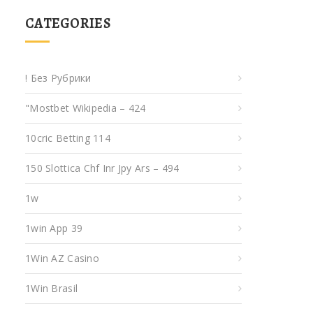
CATEGORIES
! Без Рубрики
"mostbet Wikipedia – 424
10cric Betting 114
150 Slottica Chf Inr Jpy Ars – 494
1w
1win App 39
1Win AZ Casino
1Win Brasil