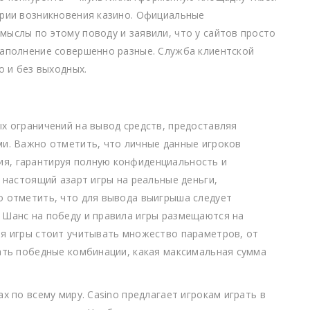
ории возникновения казино. Официальные
ыслы по этому поводу и заявили, что у сайтов просто
наполнение совершенно разные. Служба клиентской
о и без выходных.
х ограничений на вывод средств, предоставляя
ми. Важно отметить, что личные данные игроков
я, гарантируя полную конфиденциальность и
 настоящий азарт игры на реальные деньги,
о отметить, что для вывода выигрыша следует
 Шанс на победу и правила игры размещаются на
ля игры стоит учитывать множество параметров, от
ать победные комбинации, какая максимальная сумма
х по всему миру. Casino предлагает игрокам играть в