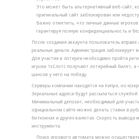
Это может быть альтернативный веб-сайт, ко
оригинальный сайт заблокирован или недосту
Важно отметить, что личные данные игроко
гарантируя полную конфиденциальность и бе
После создания аккаунта пользователь вправе 
реальные деньги. Администрация заблокирует в
Для участия в лотереи необходимо пройти реги
игроки 1хСлотс получают лотерейный билет, а
шансов у него на победу.
Серверы компании находятся на Кипре, но юзеры
Зеркальные адреса будут рассылаться службой 
Минимальный депозит, необходимый для участия
официальном сайте можно делать ставки в рубля
биткоинах и других валютах. Скорость вывода 
инструмента.
Поиск игрового автомата можно осуществить