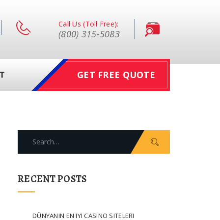
Call Us (Toll Free):
(800) 315-5083
GET FREE QUOTE
T
Search
for:
RECENT POSTS
DÜNYANIN EN IYI CASINO SITELERI