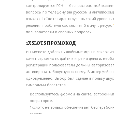
контролируется ГСЧ — беспристрастной машино
вопросы по телефону (на русском и английском),
языках). 1хСлотс гарантирует высокий уровень
решения проблемы составляет 5 минут, ресурс
пользователям в спорных вопросах.
1XSLOTS ПРОМОКОД
Вы можете добавить любимые игры в список изб
хочет серьезно подойти к игре на деньги, нео
регистрации пользователи должны авторизоват
активировать бонусную систему. В интерфейсе 
одновременно. Выбор был сделан в пользу двух
символами богатства.
Воспользуйтесь формой на сайте, встроенны
оператором.
1хслотс не только обеспечивает бесперебойны
сервис.