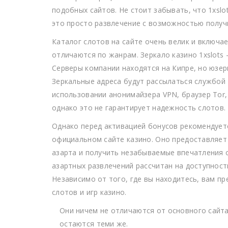
подобных сайтов. Не стоит забывать, что 1xslo
это просто развлечение с возможностью получ
Каталог слотов на сайте очень велик и включа
отличаются по жанрам. Зеркало казино 1xslots
Серверы компании находятся на Кипре, но юзеры
Зеркальные адреса будут рассылаться службой 
использовании анонимайзера VPN, браузер Tor, 
однако это не гарантирует надежность слотов.
Однако перед активацией бонусов рекомендуетс
официальном сайте казино. Оно предоставляет
азарта и получить незабываемые впечатления о
азартных развлечений рассчитан на доступност
Независимо от того, где вы находитесь, вам п
слотов и игр казино.
Они ничем не отличаются от основного сайта 
остаются теми же.