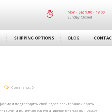
Mon - Sat 9.00 - 18.00
Sunday Closed
S
SHIPPING OPTIONS
BLOG
CONTAC
Comments: 0
форму и подтвердить свой адрес электронной почты
 интернета встречаются негативные мнения по поводу