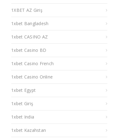
1XBET AZ Giriş
1xbet Bangladesh
1xbet CASINO AZ
1xbet Casino BD
1xbet Casino French
1xbet Casino Online
1xbet Egypt
1xbet Giriş
1xbet India
1xbet Kazahstan