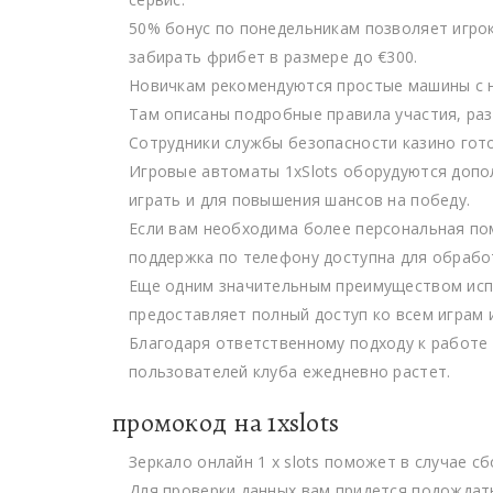
50% бонус по понедельникам позволяет игрок
забирать фрибет в размере до €300.
Новичкам рекомендуются простые машины с 
Там описаны подробные правила участия, раз
Сотрудники службы безопасности казино гото
Игровые автоматы 1xSlots оборудуются допо
играть и для повышения шансов на победу.
Если вам необходима более персональная по
поддержка по телефону доступна для обработ
Еще одним значительным преимуществом испол
предоставляет полный доступ ко всем играм 
Благодаря ответственному подходу к работе
пользователей клуба ежедневно растет.
промокод на 1xslots
Зеркало онлайн 1 x slots поможет в случае с
Для проверки данных вам придется подождать