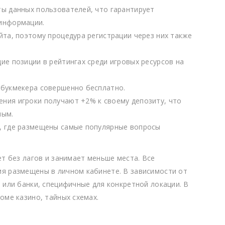
ты данных пользователей, что гарантирует
информации.
йта, поэтому процедура регистрации через них также
ие позиции в рейтингах среди игровых ресурсов на
 букмекера совершенно бесплатно.
ния игроки получают +2% к своему депозиту, что
ным.
, где размещены самые популярные вопросы
т без лагов и занимает меньше места. Все
я размещены в личном кабинете. В зависимости от
или банки, специфичные для конкретной локации. В
ме казино, тайных схемах.