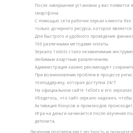
После завершения установки у вас появится 
смартфона.
С помощью сети рабочих зеркал клиента без 
только дочернего ресурса, которое является
Для быстрого и удобного проведения финанс
100 различными методами оплаты.
Зеркало 1xslots стало незаменимым инструме
любимым азартным развлечениям.
Администрация казино рекомендует сохранить
При возникновении проблем в процессе реги
техподдержку, которая доступна 24/7.
На официальном сайте 1xSlots и его зеркала
Убедитесь, что сайт-зеркало надежен, чтобы
Активация бонусов и промокодов происходит
Игра на деньги начинается после изучения п
депозита.
Лицензия подтверждает честность и окончател