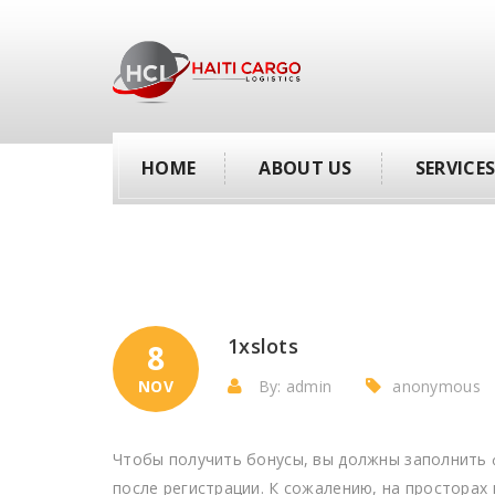
HOME
ABOUT US
SERVICE
1xslots
8
NOV
By: admin
anonymous
Чтобы получить бонусы, вы должны заполнить 
после регистрации. К сожалению, на просторах