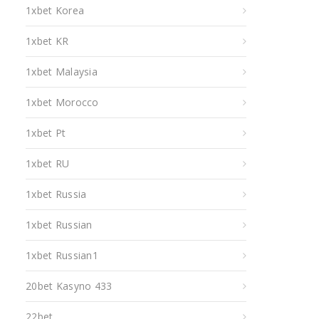
1xbet Korea
1xbet KR
1xbet Malaysia
1xbet Morocco
1xbet Pt
1xbet RU
1xbet Russia
1xbet Russian
1xbet Russian1
20bet Kasyno 433
22bet