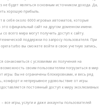
ts не будет являться основным источником дохода. Да,
ить хорошую прибыль.
ет в себя около 6000 игровых автоматов, которые
 – это официальный сайт на другом доменном имени.
 со всего мира могут получить доступ к сайту.
технической поддержки по запросу пользователя. При
opera turbo вы сможете войти в свою учетную запись,
я ознакомиться с условиями их получения на
 возможность своим пользователям погрузиться в мир
т игры. Вы не ограничены блокировками, и весь ряд
ь, комфорт и непрерывное удовольствие от игры.
редоставляется постоянный доступ к миру эксклюзивных
– все игры, услуги и даже аккаунты пользователей