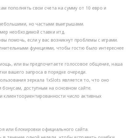
ам пополнять свои счета на сумму от 10 евро и
небольшими, но частыми выигрышами.
мер необходимой ставки итд.
вы помочь, если у вас возникнут проблемы с играми.
лнительными функциями, чтобы гостю было интереснее
мощь, или вы предпочитаете голосовое общение, наша
ки вашего запроса в порядке очереди.
ьзования зеркала 1xSlots является то, что оно
и бонусам, доступным на основном сайте.
 и клиентоориентированности число активных
боя или блокировки официального сайта.
 в течение одной недели, чтобы исправить ошибки.