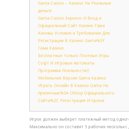
Gama Casino – Казино На Реальные
деньги
Gama Casino Зеркало И Вход и
Официальный Сайт Казино Гама
Каковы Условия а Требования Для
Регистрации В Казино Gama%3F
Гама Казино
Бесплатные только Платные Игры
Софт И Игровые Автоматы
Программа Лояльности🀄
Мобильная Версия Gama Казино
Играть Онлайн В Казино Gama На
приличные%3A Обзор Официального
Сайта%2C Регистрация И проем
Игрок должен выберет платежный метод одного
Максимально он составят 5 рабочих несколькс 