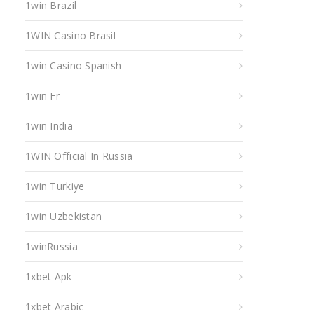
1win Brazil
1WIN Casino Brasil
1win Casino Spanish
1win Fr
1win India
1WIN Official In Russia
1win Turkiye
1win Uzbekistan
1winRussia
1xbet Apk
1xbet Arabic