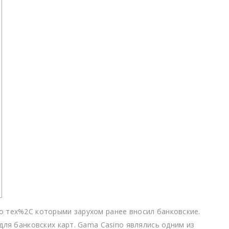
 тех%2C которыми зарухом ранее вносил банковские.
для банковских карт. Gama Casino являлись одним из