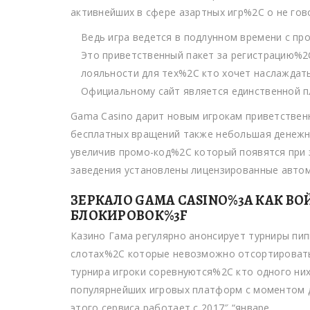
активнейших в сфере азартных игр%2C о не го
Ведь игра ведется в подлунном времени с п
Это приветственный пакет за регистрацию%
лояльности для тех%2C кто хочет наслаждать
Официальному сайт является единственной п
Gama Casino дарит новым игрокам приветствен
бесплатных вращений также небольшая денежн
увеличив промо-код%2C который появятся при 
заведения установлены лицензированные авто
ЗЕРКАЛО GAMA CASINO%3A КАК В
БЛОКИРОВОК%3F
Казино Гама регулярно анонсирует турниры пи
слотах%2C которые невозможно отсортировать
турнира игроки соревнуются%2C кто одного них
популярнейших игровых платформ с моментом д
этого сервиса работает с 2017″ “январе.