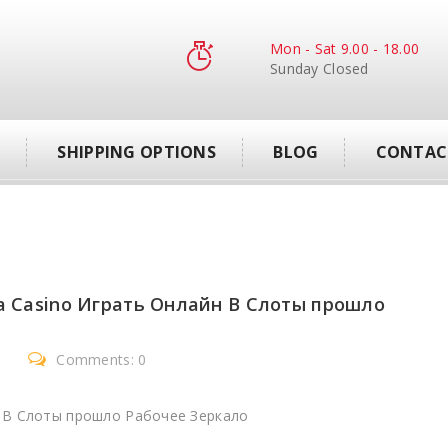
Mon - Sat 9.00 - 18.00
Sunday Closed
S
SHIPPING OPTIONS
BLOG
CONTAC
Casino Играть Онлайн В Слоты прошло
Comments: 0
 В Слоты прошло Рабочее Зеркало