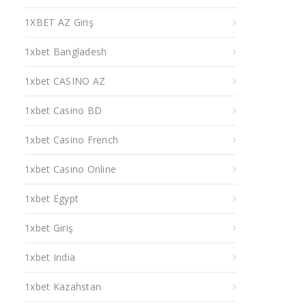
1XBET AZ Giriş
1xbet Bangladesh
1xbet CASINO AZ
1xbet Casino BD
1xbet Casino French
1xbet Casino Online
1xbet Egypt
1xbet Giriş
1xbet India
1xbet Kazahstan