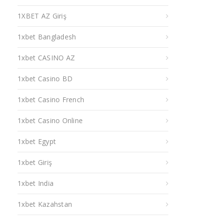
1XBET AZ Giriş
1xbet Bangladesh
1xbet CASINO AZ
1xbet Casino BD
1xbet Casino French
1xbet Casino Online
1xbet Egypt
1xbet Giriş
1xbet India
1xbet Kazahstan