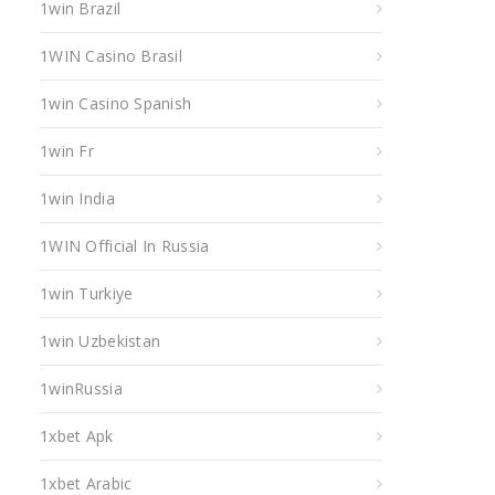
1win Brazil
1WIN Casino Brasil
1win Casino Spanish
1win Fr
1win India
1WIN Official In Russia
1win Turkiye
1win Uzbekistan
1winRussia
1xbet Apk
1xbet Arabic