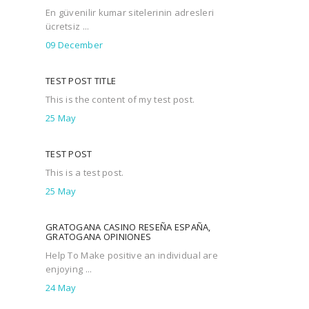
En güvenilir kumar sitelerinin adresleri
ücretsiz ...
09 December
TEST POST TITLE
This is the content of my test post.
25 May
TEST POST
This is a test post.
25 May
GRATOGANA CASINO RESEÑA ESPAÑA,
GRATOGANA OPINIONES
Help To Make positive an individual are
enjoying ...
24 May