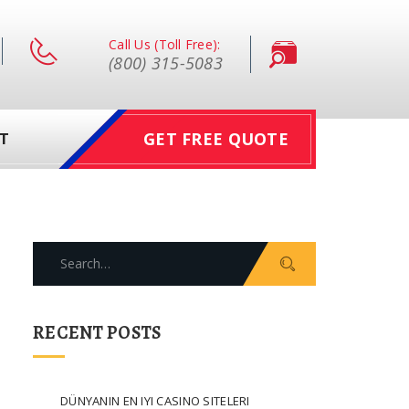
Call Us (Toll Free):
(800) 315-5083
GET FREE QUOTE
T
Search
for:
RECENT POSTS
DÜNYANIN EN IYI CASINO SITELERI