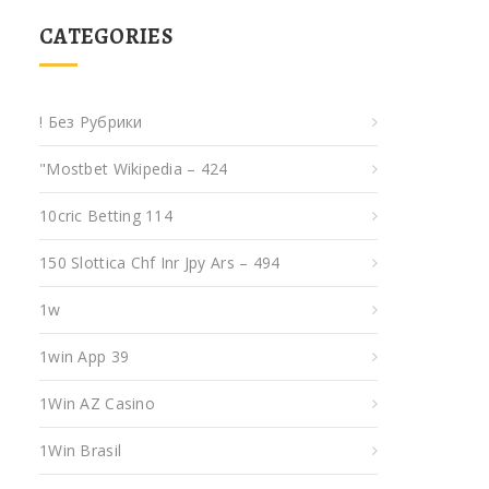
CATEGORIES
! Без Рубрики
"mostbet Wikipedia – 424
10cric Betting 114
150 Slottica Chf Inr Jpy Ars – 494
1w
1win App 39
1Win AZ Casino
1Win Brasil