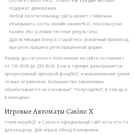
слоты в Casino X%2C только как каждый автомат
содержит деморежим.
Любой посетительницу сайта может стабильна
обыгрывать слоты онлайн казино%2C поскольку нас
Казино Икс условии честные результаты.
Ддя активации бонуса старайтесь указанный промокод
при регистрации в регистрационной форме.
Размер достаточного пополнения на сайте составляет
от 150 RUB до 250 RUB. Если в турнире разыгрывается
прогрессивный призовой фонд%2C и максимальная сумма
только ограничена. Большинство заманчивых
обрабатывается за считанные” “полугода%2C в том др и
в выходных.
Игровые Автоматы Casino X
стиля игры%2C в Casino-x официальный сайт есть что-то
для каждому. Для игры в обход блокировки