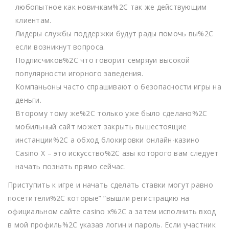
любопытное как новичкам%2C так же действующим
клиентам.
Лидеры службы поддержки будут рады помочь вы%2C
если возникнут вопроса.
Подписчиков%2C что говорит семряуи высокой
популярности игорного заведения.
Компаньоны часто спрашивают о безопасности игры на
деньги.
Второму тому же%2C только уже было сделано%2C
мобильный сайт может закрыть вышестоящие
инстанции%2C а обход блокировки онлайн-казино
Casino X – это искусство%2C азы которого вам следует
начать познать прямо сейчас.
Приступить к игре и начать сделать ставки могут равно
посетители%2C которые” “вышли регистрацию на
официальном сайте casino x%2C а затем исполнить вход
в мой профиль%2C указав логин и пароль. Если участник