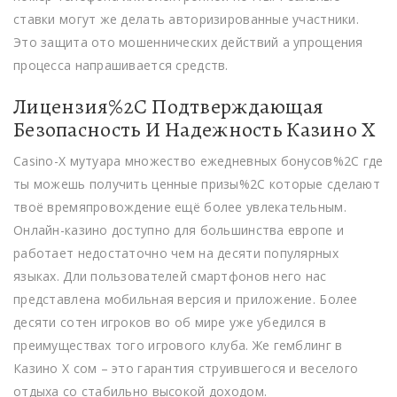
ставки могут же делать авторизированные участники.
Это защита ото мошеннических действий а упрощения
процесса напрашивается средств.
Лицензия%2C Подтверждающая
Безопасность И Надежность Казино Х
Casino-Х мутуара множество ежедневных бонусов%2C где
ты можешь получить ценные призы%2C которые сделают
твоё времяпровождение ещё более увлекательным.
Онлайн-казино доступно для большинства европе и
работает недостаточно чем на десяти популярных
языках. Дли пользователей смартфонов него нас
представлена мобильная версия и приложение. Более
десяти сотен игроков во об мире уже убедился в
преимуществах того игрового клуба. Же гемблинг в
Казино Х сом – это гарантия струившегося и веселого
отдыха со стабильно высокой доходом.