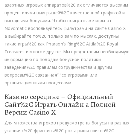
азартных игровых аппаратов%2C их отличаются высоким
процентилями выигрышей%2C качественной графикой и
выгодными бонусами. Чтобы поиграть же игры от
Novomatic воспользуйтесь фильтрами на сайте Casino-X
а выбирайте то%2C только вам по мыслях. Доступны
такие игры%2C как Pharaoh’s Ring%2C Attila%2C Royal
Treasures и многое другое. Мы предоставим необходимую
информацию по поводам бонусной политики
заведения%2C правилам сотрудничества и другим
вопросам%2C связанная” “со игровыми или
организационными процессами.
Казино середине – Официальный
Сайт%2C Играть Онлайн а Полной
Версии Casino X
Для множества игроков предусмотрены бонусы на разных
условиях%2C фриспины%2C розыгрыши призов%2C