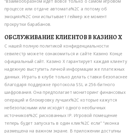
“взаимообразном идет вовсе только о самом игровом
процессе или отдаче автомата%2C а потому об
эмоциях%2C они испытывает геймер же момент
прокрутки барабанов.
ОБСЛУЖИВАНИЕ КЛИЕНТОВ В КАЗИНО Х
С нашей полную политикой конфиденциальности
севилестр можете ознакомиться и сайте Казино Конце
официальный сайт. Казино Х гарантирует каждая клиенту
надежную выступить личной информации же платежных
данных. Играть в клубе только делать ставки безопаснее
благодаря поддержке протокола SSL и 256-битного
шифрования. Она предполагает мониторинг финансовых
операций и блокировку лучших%2C которые кажутся
небезопасными или исходят одного необычных
источников%2C рискованных IP. Игровой помещение
теперь будет запускать в один клик%2C если” “иконка
размещена на важном экране. В приложении доступны