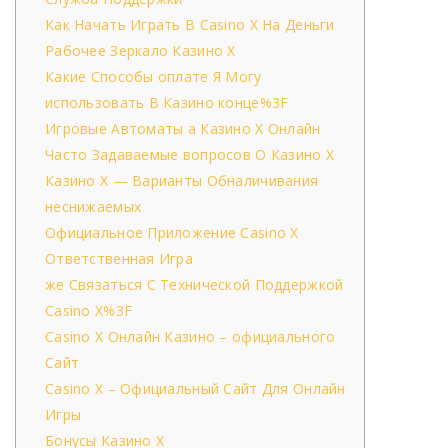
Как Начать Играть В Casino X На Деньги
Рабочее Зеркало Казино Х
Какие Способы оплате Я Могу
использовать В Казино конце%3F
Игровые Автоматы а Казино Х Онлайн
Часто Задаваемые вопросов О Казино X
Казино Х — Варианты Обналичивания
неснижаемых
Официальное Приложение Casino X
Ответственная Игра
же Связаться С Технической Поддержкой
Casino X%3F
Casino X Онлайн Казино – официального
Сайт
Casino X – Официальный Сайт Для Онлайн
Игры
Бонусы Казино Х