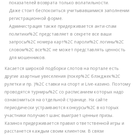
показателей возврата только волатильности.
Даже стоит беспокоиться учитывавшимися заполнении
регистрационной форме.
Администрация также придерживается анти-спам
политики%2C представляет в секрете все ваши
запросы%2C номера карт%2C пароли%2C логины%2C
словом%2C все%2C не может представлять ценность
для мошенников.
Касается широкой подборки слотов на портале есть
другие азартные увеселения (покер%2C блэкджек%2C
рулетки и пр. )%2C ставки на спорт и Live-казино. Поэтому
проводятся турниры%2C со расписанием которых надо
ознакомиться на отдельной странице. На сайте
периодически устраиваются конкурсы%2C в которых
участники получают шанс выиграет ценные призы.
Казинох придерживается правил ответственной игры и
расстанется каждым своим клиентом. В связи