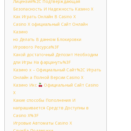
Лицензия%2C Подтверждающая
Безопасность И Надежность Казино Х
Как Играть Онлайн В Casino X
Casino X официальный Сайт Онлайн
Казино
но Делать В данном Блокировки
Игрового Ресурса%3F
Какой достаточный Депозит Необходим
дли Игры На фарцануть%3F
Казино х – Официальный Сайт%2C Играть
Онлайн а Полной Версии Casino X
Казино Икс
Официальный Сайт Casino
X
Какие способы Пополнения И
напрашивается Средств Доступны в
Casino X%3F
Игровые Автоматы Casino X
Служба Поддержки