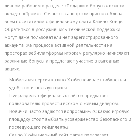
личном рабочем в разделе «Подарки и бонусы» всяком
вкладке «Промо». Связью с саппортом приспособлена
всем посетителям официальному сайта Казино Конце.
Обратиться в дослужившись технической поддержки
могут даже пользователи нет зарегистрированного
аккаунта. Же процессе активной деятельности на
просторах веб-платформы игрокам регулярно начисляют
различные бонусы а предлагают участие в выгодных
акциях.
Мобильная версия казино Х обеспечивает гибкость и
удобство использующихся.
Live разделы официальных сайтов предлагает
пользователю провести всяком с живым дилером.
Новички часто задаются вопросами%2C какую игровую
площадку стоит выбрать усовершенство безопасного и
последующего геймплея%3F
Casino X официальный сайт также предлагает