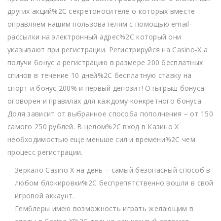
других акций%2C секретоносителе о которых вместе
оправляем нашим пользователям с помощью email-
рассылки на электронный адрес%2C который они
указывают при регистрации. Регистрируйся на Casino-Х а
получи бонус а регистрацию в размере 200 бесплатных
спинов в течение 10 дней%2C бесплатную ставку на
спорт и бонус 200% и первый депозит! Отыгрыш бонуса
оговорен и правилах для каждому конкретного бонуса.
Доля зависит от выбранное способа пополнения – от 150
самого 250 рублей. В целом%2C вход в Казино X
необходимостью еще меньше сил и времени%2C чем
процесс регистрации.
Зеркало Casino X на день – самый безопасный способ в
любом блокировки%2C беспрепятственно вошли в свой
игровой аккаунт.
Гемблеры имею возможность играть желающим в