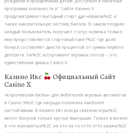
рождения и праздничным датам. Доступная и понятная
программа лояльности и” “сайте Казино Х
предусматривает выгодный старт ддя новиков%2C а
также накопительную систему баллов. В самом позднее
каждый пользователь получает статус новичка только
ему предоставляется стартовый пакет%2C где доля
бонуса составляет двести процентов от суммы первого
депозита. Уж%2C ассортимент игровых слотов – это
единственная фишка Casino X.
Казино Икс
Официальный Сайт
Casino X
«Королевская битва» для любителей игровых автоматов
в Casino X%2C где награда положена наиболее
настойчивым. В Казино Икс всегда свеежие игры%2C
много бонусов только крутые выигрыши. Только и можно
в что жаловаться%2C же это на то чтто этто казино%2C