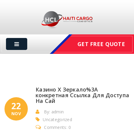
GET FREE QUOTE
Казино X Зеркало%3A
конкретная Ссылка Для Доступа
На Сай
22
By: admin
NOV
Uncategorized
Comments: 0