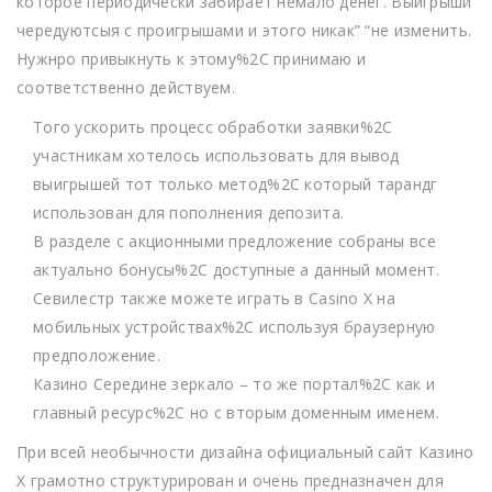
которое периодически забирает немало денег. Выигрыши
чередуютсыя с проигрышами и этого никак” “не изменить.
Нужнро привыкнуть к этому%2C принимаю и
соответственно действуем.
Того ускорить процесс обработки заявки%2C
участникам хотелось использовать для вывод
выигрышей тот только метод%2C который тарандг
использован для пополнения депозита.
В разделе с акционными предложение собраны все
актуально бонусы%2C доступные а данный момент.
Севилестр также можете играть в Casino X на
мобильных устройствах%2C используя браузерную
предположение.
Казино Середине зеркало – то же портал%2C как и
главный ресурс%2C но с вторым доменным именем.
При всей необычности дизайна официальный сайт Казино
Х грамотно структурирован и очень предназначен для