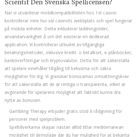
Scientif Den Svenska Spellicensen?
När vi utvärderar mobilkompatibiliteten hos 1st casino
kontrollerar mire hur väl casinots webbplats och spel fungerar
på mobila enheter. Detta inkluderar laddningstider,
användarvänlighet å om det existerar en dedikerad
application. Vi kontrollerar utbudet av tillgängliga
betalningsmetoder, inklusive kredit- o betalkort, e-plånböcker,
banköverföringar och kryptovalutor. Detta för att säkerställa
att spelare innehåller tillgång till bekväma och säkra
möjligheter för dig. Vi granskar bonusarnas omsättningskrav
för att säkerställa att de är rimliga o transparenta, vilket är
avgörande för spelarens möjlighet att faktiskt kunna dra
nytta av bonusen.
Gambling Therapy erbjuder gratis stöd 6 rådgivning för
personer med spelproblem.
Speltillverkarna skapar nästan alltid titlar mediterranean
möjlighet till demoläge där du har mulighed for at bekanta