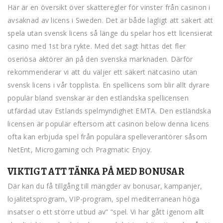
Här är en översikt över skatteregler för vinster från casinon i
avsaknad av licens i Sweden. Det är både lagligt att säkert att
spela utan svensk licens så länge du spelar hos ett licensierat
casino med 1st bra rykte. Med det sagt hittas det fler
oseriösa aktörer än på den svenska marknaden. Därför
rekommenderar vi att du väljer ett säkert nätcasino utan
svensk licens i vår topplista. En spellicens som blir allt dyrare
populär bland svenskar är den estländska spellicensen
utfärdad utav Estlands spelmyndighet EMTA. Den estländska
licensen är populär eftersom att casinon below denna licens
ofta kan erbjuda spel från populära spelleverantörer såsom
NetEnt, Microgaming och Pragmatic Enjoy.
VIKTIGT ATT TÄNKA PÅ MED BONUSAR
Där kan du få tillgång till mängder av bonusar, kampanjer,
lojalitetsprogram, VIP-program, spel mediterranean höga
insatser o ett större utbud av” “spel. Vi har gått igenom allt