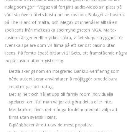
inslag som gör” “Vegaz väl förtjänt audio-video sin plats på
vår lista över nätets bästa online casinon. Bolaget är baserat
på The island of malta, och MegaSlot innehåller alltså en
spellicens från maltesiska spelmyndigheten MGA. Malta-
casinon är generellt mycket säkra, vilket skapar trygghet för
svenska spelare som vill filma på ett seriöst casino utan
licens. På femte épaté hittar vi 21Bets, ett framstående några
ex på casino utan registrering.
Detta sker genom en integrerad BankID-verifiering som
både autentiserar användaren å möjliggör omedelbara
insättningar och uttag.
Det är helt och hållet upp till family room individuella
spelaren om ifall man väljer att göra detta eller inte.
Mer konkret finns det många fördelar med att välja att
filma utan svensk licens.
E-plånböcker är ett utav de mest populära