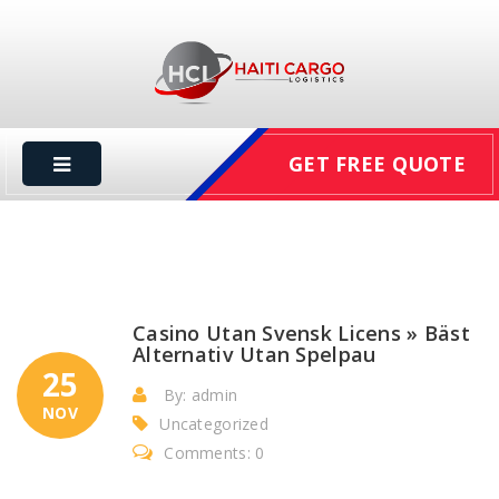
GET FREE QUOTE
Casino Utan Svensk Licens » Bäst
Alternativ Utan Spelpau
25
By: admin
NOV
Uncategorized
Comments: 0