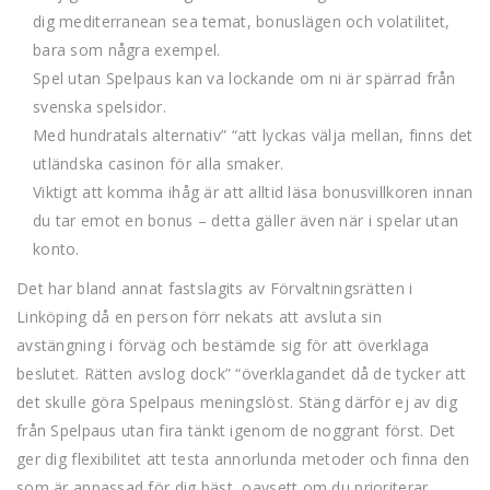
dig mediterranean sea temat, bonuslägen och volatilitet,
bara som några exempel.
Spel utan Spelpaus kan va lockande om ni är spärrad från
svenska spelsidor.
Med hundratals alternativ” “att lyckas välja mellan, finns det
utländska casinon för alla smaker.
Viktigt att komma ihåg är att alltid läsa bonusvillkoren innan
du tar emot en bonus – detta gäller även när i spelar utan
konto.
Det har bland annat fastslagits av Förvaltningsrätten i
Linköping då en person förr nekats att avsluta sin
avstängning i förväg och bestämde sig för att överklaga
beslutet. Rätten avslog dock” “överklagandet då de tycker att
det skulle göra Spelpaus meningslöst. Stäng därför ej av dig
från Spelpaus utan fira tänkt igenom de noggrant först. Det
ger dig flexibilitet att testa annorlunda metoder och finna den
som är anpassad för dig bäst, oavsett om du prioriterar