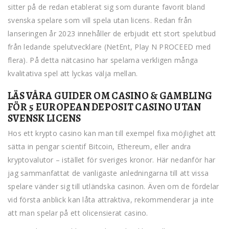
sitter på de redan etablerat sig som durante favorit bland
svenska spelare som vill spela utan licens. Redan från
lanseringen år 2023 innehåller de erbjudit ett stort spelutbud
från ledande spelutvecklare (NetEnt, Play N PROCEED med
flera). På detta nätcasino har spelarna verkligen många
kvalitativa spel att lyckas välja mellan.
LÄS VÅRA GUIDER OM CASINO & GAMBLING
FÖR 5 EUROPEAN DEPOSIT CASINO UTAN
SVENSK LICENS
Hos ett krypto casino kan man till exempel fixa möjlighet att
sätta in pengar scientif Bitcoin, Ethereum, eller andra
kryptovalutor – istället för sveriges kronor. Här nedanför har
jag sammanfattat de vanligaste anledningarna till att vissa
spelare vänder sig till utländska casinon. Även om de fördelar
vid första anblick kan låta attraktiva, rekommenderar ja inte
att man spelar på ett olicensierat casino.