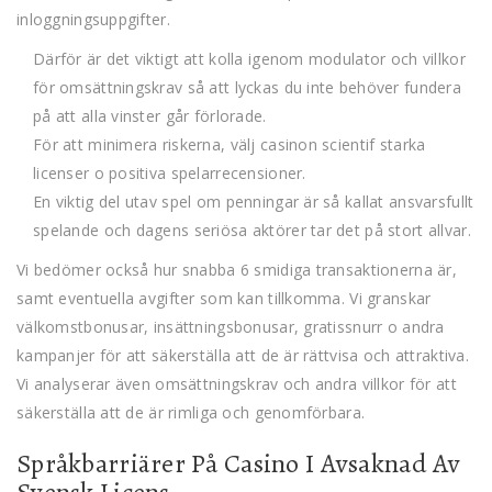
inloggningsuppgifter.
Därför är det viktigt att kolla igenom modulator och villkor
för omsättningskrav så att lyckas du inte behöver fundera
på att alla vinster går förlorade.
För att minimera riskerna, välj casinon scientif starka
licenser o positiva spelarrecensioner.
En viktig del utav spel om penningar är så kallat ansvarsfullt
spelande och dagens seriösa aktörer tar det på stort allvar.
Vi bedömer också hur snabba 6 smidiga transaktionerna är,
samt eventuella avgifter som kan tillkomma. Vi granskar
välkomstbonusar, insättningsbonusar, gratissnurr o andra
kampanjer för att säkerställa att de är rättvisa och attraktiva.
Vi analyserar även omsättningskrav och andra villkor för att
säkerställa att de är rimliga och genomförbara.
Språkbarriärer På Casino I Avsaknad Av