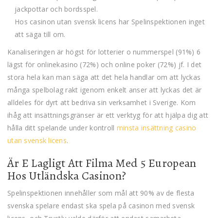
jackpottar och bordsspel.
Hos casinon utan svensk licens har Spelinspektionen inget
att säga till om.
Kanaliseringen är högst för lotterier o nummerspel (91%) 6
lägst för onlinekasino (72%) och online poker (72%) jf. I det
stora hela kan man säga att det hela handlar om att lyckas
många spelbolag rakt igenom enkelt anser att lyckas det är
alldeles för dyrt att bedriva sin verksamhet i Sverige. Kom
ihåg att insättningsgränser är ett verktyg för att hjälpa dig att
hålla ditt spelande under kontroll
minsta insättning casino
utan svensk licens
.
Är E Lagligt Att Filma Med 5 European
Hos Utländska Casinon?
Spelinspektionen innehåller som mål att 90% av de flesta
svenska spelare endast ska spela på casinon med svensk