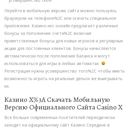
усовершенство себя.
Перейти в мобильную версию сайта можно пользуясь
браузером на телефоне%2C или скачать специальное
приложение. Казино икс онлайн предлагает различные
бонусы за пополнение счета%2C включая
приветственные бонусы для новых игроков и регулярные
акции для постоянных клиентов. Бонусы начисляются
автоматически после пополнения баланса и могут
использоваться для игры в любых автоматах.
Регистрация нужна усовершенство того%2C чтобы иметь
возможность играть на реальные деньги же выигрывать
их.
Казино Х%3A Скачать Мобильную
Версию Официального Сайта Casino X
Все больше современных посетителей периодически
заходят на официальному сайт Казино Середине в