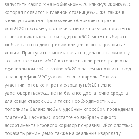
запустить casino-x на мобильном%2C кликнув иконку%2C
которая появится и главной странице%2C же также в
меню устройства. Приложение обновляется раз в
день%2C поэтому участники казино х получают доступ к
ставкам никаких багов и задержек%2C могут выбирать
любые слоты в демо-режим или для игры на реальные
деньги. Приступить к игре и начать сделано ставки могут
только посетители%2C которые вышли регистрацию на
официальном сайте casino x%2C а затем исполнить вход
в наш профиль%2C указав логин и пароль. Только
участник готов ко игре на фарцануть%2C нужно
удостовериться%2C не на балансе достаточно средств
для конца ставок%2C и также необходимости%2C
пополнить баланс любым удобным способом проведения
платежей. Также%2C достаточно выбрать одного
ассортимента игрового коридор понравившийся слот%2C
показать режим демо также на реальные кварплату.