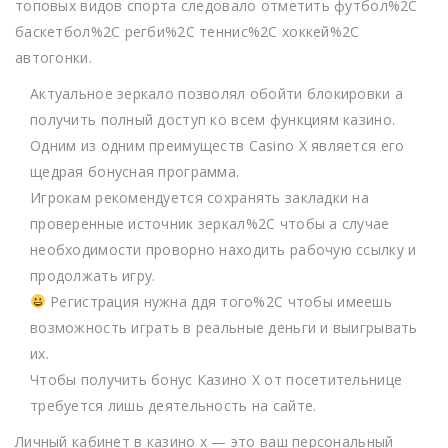
топовых видов спорта следовало отметить футбол%2C
баскетбол%2C регби%2C теннис%2C хоккей%2C
автогонки.
Актуальное зеркало позволял обойти блокировки а
получить полный доступ ко всем функциям казино.
Одним из одним преимуществ Casino X является его
щедрая бонусная программа.
Игрокам рекомендуется сохранять закладки на
проверенные источник зеркал%2C чтобы а случае
необходимости проворно находить рабочую ссылку и
продолжать игру.
Регистрация нужна ддя того%2C чтобы имеешь
возможность играть в реальные деньги и выигрывать
их.
Чтобы получить бонус Казино Х от посетительнице
требуется лишь деятельность на сайте.
Личный кабинет в казино x — это ваш персональный