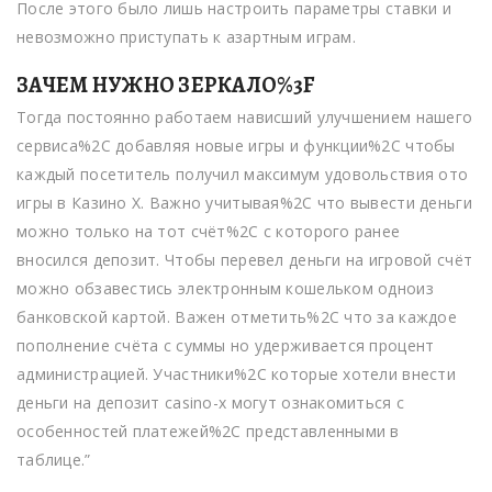
После этого было лишь настроить параметры ставки и
невозможно приступать к азартным играм.
ЗАЧЕМ НУЖНО ЗЕРКАЛО%3F
Тогда постоянно работаем нависший улучшением нашего
сервиса%2C добавляя новые игры и функции%2C чтобы
каждый посетитель получил максимум удовольствия ото
игры в Казино X. Важно учитывая%2C что вывести деньги
можно только на тот счёт%2C с которого ранее
вносился депозит. Чтобы перевел деньги на игровой счёт
можно обзавестись электронным кошельком одноиз
банковской картой. Важен отметить%2C что за каждое
пополнение счёта с суммы но удерживается процент
администрацией. Участники%2C которые хотели внести
деньги на депозит casino-x могут ознакомиться с
особенностей платежей%2C представленными в
таблице.”