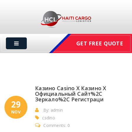
GET FREE QUOTE
Казино Casino X Казино Х
Официальный Сайт%2C
Зеркало%2C Регистраци
29
By: admin
NOV
csdino
Comments: 0