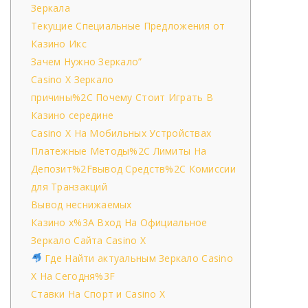
Зеркала
Текущие Специальные Предложения от
Казино Икс
Зачем Нужно Зеркало”
Casino X Зеркало
причины%2C Почему Стоит Играть В
Казино середине
Casino X На Мобильных Устройствах
Платежные Методы%2C Лимиты На
Депозит%2Fвывод Средств%2C Комиссии
для Транзакций
Вывод неснижаемых
Казино х%3A Вход На Официальное
Зеркало Сайта Casino X
Где Найти актуальным Зеркало Casino
X На Сегодня%3F
Ставки На Спорт и Casino X