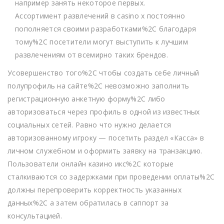
например занять некоторое первых.
Ассортимент развлечений в casino x постоянно
пополняется своими разработками%2C благодаря
тому%2C посетители могут выступить к лучшим
развлечениям от всемирно таких брендов.
Усовершенство того%2C чтобы создать себе личный
полупрофиль на сайте%2C невозможно заполнить
регистрационную анкетную форму%2C либо
авторизоваться через профиль в одной из известных
социальных сетей. Равно что нужно делается
авторизованному игроку — посетить раздел «Касса» в
личном служебном и оформить заявку на транзакцию.
Пользователи онлайн казино икс%2C которые
сталкиваются со задержками при проведении оплаты%2C
должны перепроверить корректность указанных
данных%2C а затем обратилась в саппорт за
консультацией.