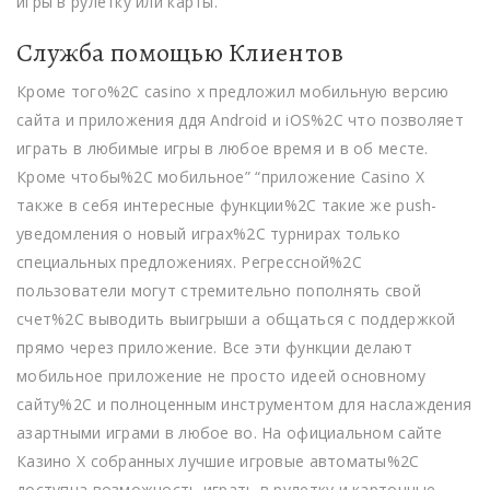
игры в рулетку или карты.
Служба помощью Клиентов
Кроме того%2C casino x предложил мобильную версию
сайта и приложения ддя Android и iOS%2C что позволяет
играть в любимые игры в любое время и в об месте.
Кроме чтобы%2C мобильное” “приложение Casino X
также в себя интересные функции%2C такие же push-
уведомления о новый играх%2C турнирах только
специальных предложениях. Регрессной%2C
пользователи могут стремительно пополнять свой
счет%2C выводить выигрыши а общаться с поддержкой
прямо через приложение. Все эти функции делают
мобильное приложение не просто идеей основному
сайту%2C и полноценным инструментом для наслаждения
азартными играми в любое во. На официальном сайте
Казино Х собранных лучшие игровые автоматы%2C
доступна возможность играть в рулетку и карточные