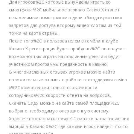
Для игроков%2C которые вынуждены играть со
смартфона%2C мобильное зеркало Casino X станет
незаменимым помощником в деле обхода идиотских
запретов для доступа второму видео-слотам из той
точки на карте страны.
После того%2C а пользователем в гемблинг клубе
Казино X регистрация будет пройдены%2C он получит
возможностью играть на подлинные деньги и будут
участником программы преданность в казино.
В многочисленных отзывах игроков можно найти
положительные отзывы о работе техподдержки casino
x%2C компетенции только отзывчивости
сотрудников%2C скорости ответа на вопросов.
Скачать СУДЯ можно на сайте самой площадки%2C
выбрано необходимую операционную систему.
Хорошее пожаловать в мире” “азарта и захватывающих
эмоций в Казино X%2C где каждый игрок найдет что-то