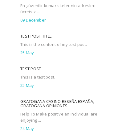
En güvenilir kumar sitelerinin adresleri
ücretsiz ...
09 December
TEST POST TITLE
This is the content of my test post.
25 May
TEST POST
This is a test post.
25 May
GRATOGANA CASINO RESEÑA ESPAÑA,
GRATOGANA OPINIONES
Help To Make positive an individual are
enjoying ...
24 May