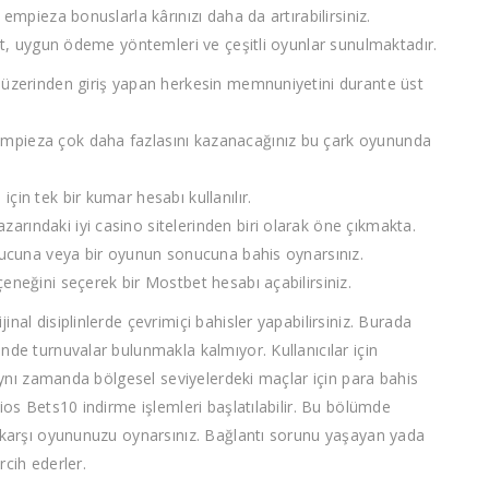
empieza bonuslarla kârınızı daha da artırabilirsiniz.
met, uygun ödeme yöntemleri ve çeşitli oyunlar sunulmaktadır.
s üzerinden giriş yapan herkesin memnuniyetini durante üst
empieza çok daha fazlasını kazanacağınız bu çark oyununda
çin tek bir kumar hesabı kullanılır.
arındaki iyi casino sitelerinden biri olarak öne çıkmakta.
sonucuna veya bir oyunun sonucuna bahis oynarsınız.
çeneğini seçerek bir Mostbet hesabı açabilirsiniz.
al disiplinlerde çevrimiçi bahisler yapabilirsiniz. Burada
nde turnuvalar bulunmakla kalmıyor. Kullanıcılar için
 aynı zamanda bölgesel seviyelerdeki maçlar için para bahis
ios Bets10 indirme işlemleri başlatılabilir. Bu bölümde
e karşı oyununuzu oynarsınız. Bağlantı sorunu yaşayan yada
cih ederler.