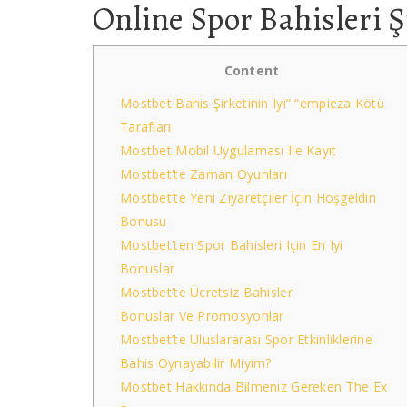
Online Spor Bahisleri Ş
Content
Mostbet Bahis Şirketinin Iyi” “empieza Kötü
Tarafları
Mostbet Mobil Uygulaması Ile Kayıt
Mostbet’te Zaman Oyunları
Mostbet’te Yeni Ziyaretçiler İçin Hoşgeldin
Bonusu
Mostbet’ten Spor Bahisleri Için En Iyi
Bonuslar
Mostbet’te Ücretsiz Bahisler
Bonuslar Ve Promosyonlar
Mostbet’te Uluslararası Spor Etkinliklerine
Bahis Oynayabilir Miyim?
Mostbet Hakkında Bilmeniz Gereken The Ex