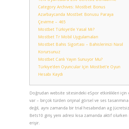
Category Archives: Mostbet Bonus
Azərbaycanda Mostbet Bonusu Paraya
Çevirme – 465
Mostbet Türkiye’de Yasal Mı?
Mostbet Tr Mobil Uygulamaları
Mostbet Bahis Sigortası – Bahislerinizi Nasıl
Korursunuz
Mostbet Canlı Yayın Sunuyor Mu?
Türkiye’den Oyuncular Için Mostbet’e Oyun
Hesabı Kaydı
Doğrudan website sitesindeki eSpor etkinlikleri için ç
var – birçok türden orijinal görsel ve ses tasarımına
değil, aynı zamanda bir trial hesabından ag (ücretsiz
Bets10 giriş yeni adresi kısa zamanda aktif olurken m
erişir.