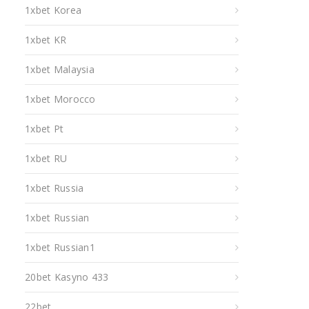
1xbet Korea
1xbet KR
1xbet Malaysia
1xbet Morocco
1xbet Pt
1xbet RU
1xbet Russia
1xbet Russian
1xbet Russian1
20bet Kasyno 433
22bet