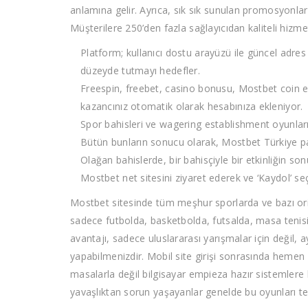
anlamına gelir. Ayrıca, sık sık sunulan promosyonlar 
Müşterilere 250’den fazla sağlayıcıdan kaliteli hiz
Platform; kullanıcı dostu arayüzü ile güncel adre
düzeyde tutmayı hedefler.
Freespin, freebet, casino bonusu, Mostbet coin 
kazancınız otomatik olarak hesabınıza ekleniyor.
Spor bahisleri ve wagering establishment oyunları i
Bütün bunların sonucu olarak, Mostbet Türkiye paz
Olağan bahislerde, bir bahisçiyle bir etkinliğin 
Mostbet net sitesini ziyaret ederek ve ‘Kaydol’ se
Mostbet sitesinde tüm meşhur sporlarda ve bazı orijin
sadece futbolda, basketbolda, futsalda, masa tenisi
avantajı, sadece uluslararası yarışmalar için değil,
yapabilmenizdir. Mobil site girişi sonrasında hemen 
masalarla değil bilgisayar empieza hazır sistemler
yavaşlıktan sorun yaşayanlar genelde bu oyunları ter