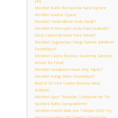
Şey
Mostbet Bahis Borsasında Nasıl Oynanır
Mostbet Aviator Oyunu
Mostbet Yönlendirme Kodu Nedir?
Mostbet Promosyon Kodu Nasıl Kullanılır?
Glory Casino’da Nasıl Para Yatırılır?
Mostbet Uygulaması Hangi Ödeme Şekillerini
Destekliyor?
Mostbet Casino Bonusu: Kazanma Şansınızı
Artıran Bir Fırsat
Mostbet Hesabınıza Nasıl Giriş Yapılır?
Mostbet Hangi Dilleri Destekliyor?
Bets10 On Line Casino Bonusu Nasıl
Kullanılır
Mostbet Spor” “bahisleri Türkiye’de Ne Tür
Sporlara Bahis Oynayabilirim?
Mostbet⭐️resmi Web-site Türkiye⭐️2500 Try
Yeni Oyunculara 250 Ücretsiz Döndürme