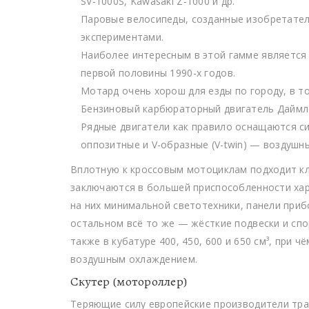
SV-1000S, Kawasaki Z-1000 и др.
Паровые велосипеды, созданные изобретател
экспериментами.
Наиболее интересным в этой гамме является 
первой половины 1990-х годов.
Мотард очень хорош для езды по городу, в т
Бензиновый карбюраторный двигатель Даймле
Рядные двигатели как правило оснащаются си
оппозитные и V-образные (V-twin) — воздушн
Вплотную к кроссовым мотоциклам подходит кла
заключаются в большей приспособленности хар
на них минимальной светотехники, панели приб
остальном всё то же — жёсткие подвески и спо
также в кубатуре 400, 450, 600 и 650 см³, при
воздушным охлаждением.
Скутер (мотороллер)
Теряющие силу европейские производители тр