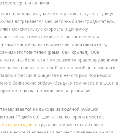
отороллер или на пикап.
ного привода получает мотор-колесо, где в ступицу
) колеса встраивается бесщёточный электродвигатель.
еляют максимальную скорость и динамику
льшинство кастомов входят в класс чопперов, и
 заказ частично из серийных деталей (двигатель,
х самим изготовителем (рама, бак, крылья). Оба
ра пытались бороться с имевшимися правонарушениями
ния на мотоциклетное сообщество вообще, включая и
спадом агрессии в обществе и некоторым подъёмом
ние байкерских outlaw-«банд» (в том числе и в СССР в
тории мотоцикла, повлиявшим на развитие
танавливается на выходе из водяной рубашки
метром 17 дюймов), двигатель которого вместе с
а
мотоцикл купить
крутящего момента на колесо
оматическое сцепление облегчает управление им для