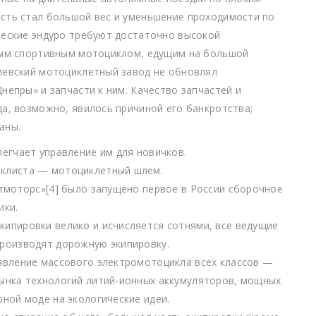
сть стал большой вес и уменьшение проходимости по
ческие эндуро требуют достаточно высокой
лым спортивным мотоциклом, едущим на большой
иевский мотоциклетный завод не обновлял
непры» и запчасти к ним. Качество запчастей и
а, возможно, явилось причиной его банкротства;
аны.
егчает управление им для новичков.
клиста — мотоциклетный шлем.
тмоторс»[4] было запущено первое в России сборочное
ики.
ипировки велико и исчисляется сотнями, все ведущие
роизводят дорожную экипировку.
явление массового электромотоцикла всех классов —
ынка технологий литий-ионных аккумуляторов, мощных
ной моде на экологические идеи.