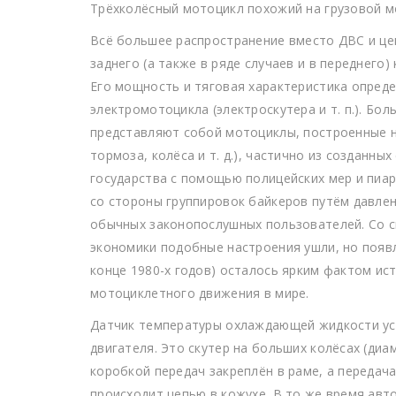
Трёхколёсный мотоцикл похожий на грузовой м
Всё большее распространение вместо ДВС и цеп
заднего (а также в ряде случаев и в переднего
Его мощность и тяговая характеристика опред
электромотоцикла (электроскутера и т. п.). Бо
представляют собой мотоциклы, построенные на
тормоза, колёса и т. д.), частично из созданны
государства с помощью полицейских мер и пиа
со стороны группировок байкеров путём давле
обычных законопослушных пользователей. Со 
экономики подобные настроения ушли, но появле
конце 1980-х годов) осталось ярким фактом ис
мотоциклетного движения в мире.
Датчик температуры охлаждающей жидкости ус
двигателя. Это скутер на больших колёсах (диа
коробкой передач закреплён в раме, а передач
происходит цепью в кожухе. В то же время авт