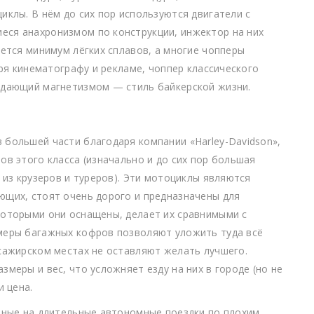
иклы. В нём до сих пор используются двигатели с
ся анахронизмом по конструкции, инжектор на них
уется минимум лёгких сплавов, а многие чопперы
аря кинематографу и рекламе, чоппер классического
адающий магнетизмом — стиль байкерской жизни.
большей части благодаря компании «Harley-Davidson»,
ов этого класса (изначально и до сих пор большая
 из крузеров и туреров). Эти мотоциклы являются
ющих, стоят очень дорого и предназначены для
которыми они оснащены, делает их сравнимыми с
меры багажных кофров позволяют уложить туда всё
сажирском местах не оставляют желать лучшего.
меры и вес, что усложняет езду на них в городе (но не
и цена.
анные на длительные автономные поездки по плохим