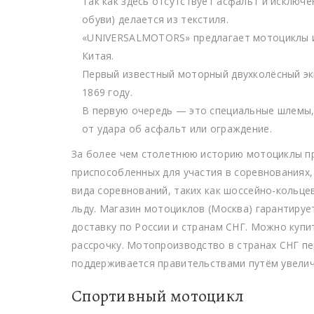
Так как здесь отсутствует асфальт и исключе
обуви) делается из текстиля.
«UNIVERSALMOTORS» предлагает мотоциклы и
Китая.
Первый известный моторный двухколёсный э
1869 году.
В первую очередь — это специальные шлемы,
от удара об асфальт или ограждение.
За более чем столетнюю историю мотоциклы п
приспособленных для участия в соревнованиях,
вида соревнований, таких как шоссейно-кольцев
льду. Магазин мотоциклов (Москва) гарантируе
доставку по России и странам СНГ. Можно купит
рассрочку. Мотопроизводство в странах СНГ п
поддерживается правительствами путём увелич
Спортивный мотоцикл