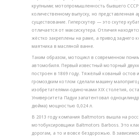
крупными; мотопромышленность бывшего СССР, 
количественному выпуску, но представленная 
существование. Гиперскутер — это скутер куба
отличается от максискутера. Отличия находятс
жёстко закреплены на раме, а привод заднего 
маятника в масляной ванне.
Таким образом, мотоцикл в современном поним
автомобиля. Первый известный моторный двух
построен в 1869 году. Тяжёлый кованый остов 
громоздким котлом сделали машину малопригод
изобретателями-одиночками XIX столетия, ост
Университета Падуи запатентовал одноцилиндр
дюйма) мощностью 0,024 л.
В 2013 году компания Baltmotors вышла на рос
мотобуксировщики Baltmotors Barboss. Это кла
дорогам, а то и вовсе бездорожью. В зависимо