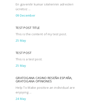
En güvenilir kumar sitelerinin adresleri
ücretsiz ...
09 December
TEST POST TITLE
This is the content of my test post.
25 May
TEST POST
This is a test post.
25 May
GRATOGANA CASINO RESEÑA ESPAÑA,
GRATOGANA OPINIONES
Help To Make positive an individual are
enjoying ...
24 May