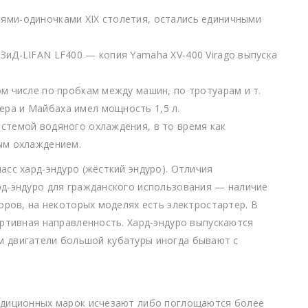
ями-одиночками XIX столетия, остались единичными
ЗиД-LIFAN LF400 — копия Yamaha XV-400 Virago выпуска
ом числе по пробкам между машин, по тротуарам и т.
ра и Майбаха имел мощность 1,5 л.
стемой водяного охлаждения, в то время как
ым охлаждением.
сс хард-эндуро (жёсткий эндуро). Отличия
д-эндуро для гражданского использования — наличие
оров, на некоторых моделях есть электростартер. В
ртивная направленность. Хард-эндуро выпускаются
 чём двигатели большой кубатуры иногда бывают с
адиционных марок исчезают либо поглощаются более