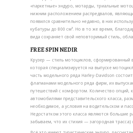
«паркетные» эндуро, мотарды, триальные мотоц
нижним расположением распредвалов, являющие
появился сравнительно недавно, в них использ
кубатуры до 800 см³. Но в то же время, благод
вида сохраняет свой неповторимый стиль, обл
FREE SPIN NEDIR
Крузер — стиль мотоциклов, сформированный в 
которая специализируется на выпуске мотоцикл
часть модельного ряда Harley-Davidson состоит
флагманами модельного ряда фирм, их выпуска
путешествий с комфортом. Количество опций, 
автомобилями представительского класса, раз
необходимое, а условия на водительском и пас
Недостатком этого класса являются большие раз
забываем, что их стихия — загородная трасса) 
Всё это имеют туристические эндуро, рассчит