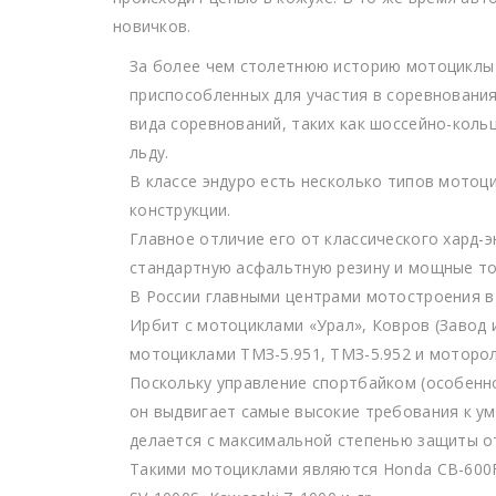
новичков.
За более чем столетнюю историю мотоциклы
приспособленных для участия в соревнования
вида соревнований, таких как шоссейно-кольц
льду.
В классе эндуро есть несколько типов мотоц
конструкции.
Главное отличие его от классического хард-
стандартную асфальтную резину и мощные то
В России главными центрами мотостроения в
Ирбит с мотоциклами «Урал», Ковров (Завод и
мотоциклами ТМЗ-5.951, ТМЗ-5.952 и моторол
Поскольку управление спортбайком (особенно
он выдвигает самые высокие требования к ум
делается с максимальной степенью защиты от
Такими мотоциклами являются Honda CB-600F и