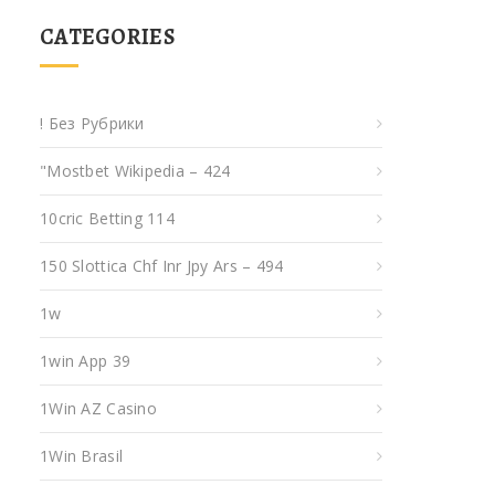
CATEGORIES
! Без Рубрики
"mostbet Wikipedia – 424
10cric Betting 114
150 Slottica Chf Inr Jpy Ars – 494
1w
1win App 39
1Win AZ Casino
1Win Brasil