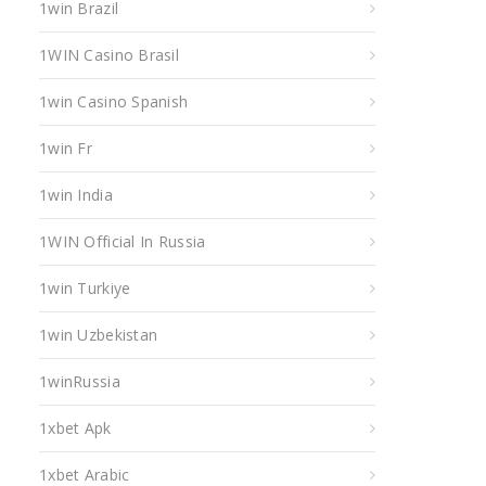
1win Brazil
1WIN Casino Brasil
1win Casino Spanish
1win Fr
1win India
1WIN Official In Russia
1win Turkiye
1win Uzbekistan
1winRussia
1xbet Apk
1xbet Arabic