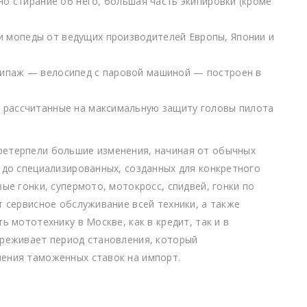
но стирание об него, большая часть экипировки (кроме
 мопеды от ведущих производителей Европы, Японии и
кипаж — велосипед с паровой машиной — построен в
 рассчитанные на максимальную защиту головы пилота
ретерпели большие изменения, начиная от обычных
 до специализированных, созданных для конкретного
ые гонки, супермото, мотокросс, спидвей, гонки по
т сервисное обслуживание всей техники, а также
ь мототехнику в Москве, как в кредит, так и в
ереживает период становления, который
ения таможенных ставок на импорт.