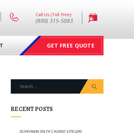
Call Us (Toll Free):
(800) 315-5083
GET FREE QUOTE
T
Search
for:
RECENT POSTS
DÜNYANIN EN IYI CASINO SITELERI