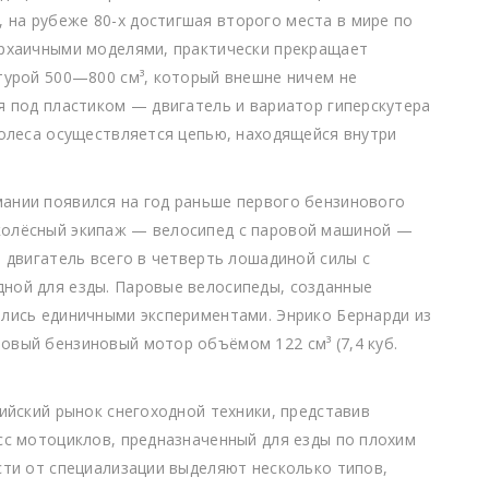
на рубеже 80-х достигшая второго места в мире по
архаичными моделями, практически прекращает
турой 500—800 см³, который внешне ничем не
я под пластиком — двигатель и вариатор гиперскутера
колеса осуществляется цепью, находящейся внутри
ании появился на год раньше первого бензинового
колёсный экипаж — велосипед с паровой машиной —
и двигатель всего в четверть лошадиной силы с
ной для езды. Паровые велосипеды, созданные
ались единичными экспериментами. Энрико Бернарди из
овый бензиновый мотор объёмом 122 см³ (7,4 куб.
сийский рынок снегоходной техники, представив
сс мотоциклов, предназначенный для езды по плохим
сти от специализации выделяют несколько типов,