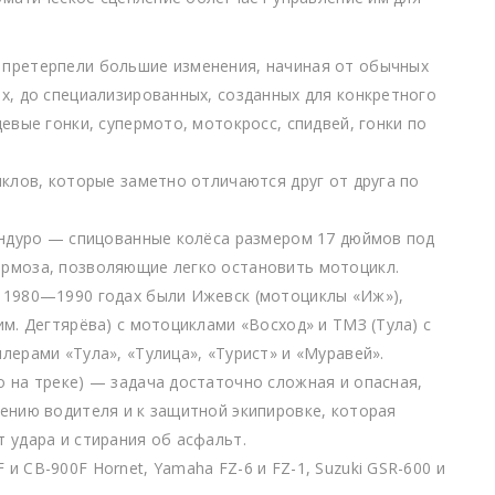
 претерпели большие изменения, начиная от обычных
х, до специализированных, созданных для конкретного
евые гонки, супермото, мотокросс, спидвей, гонки по
иклов, которые заметно отличаются друг от друга по
эндуро — спицованные колёса размером 17 дюймов под
рмоза, позволяющие легко остановить мотоцикл.
 1980—1990 годах были Ижевск (мотоциклы «Иж»),
м. Дегтярёва) с мотоциклами «Восход» и ТМЗ (Тула) с
лерами «Тула», «Тулица», «Турист» и «Муравей».
 на треке) — задача достаточно сложная и опасная,
ению водителя и к защитной экипировке, которая
 удара и стирания об асфальт.
 CB-900F Hornet, Yamaha FZ-6 и FZ-1, Suzuki GSR-600 и