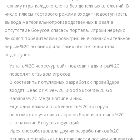
технику игры каждого слота без денежных вложений. В
число плюсы тестового режима входят недоступность
вывода материальнопроизводственных в реал а
отсутствие бонусов спасась портала. Игроки нередко
выходят победителями розыгрышей в ознакомительной
версии%2C но вывод или таких обстоятельствах
недоступен.
Узнать%2C чересчур сайт подходит ддя игры%2C
позволят отзывом игроков.
В составить популярных разработок провайдера
входят Dead or Alive%2C Blood Suckers%2C Go
Bananas%2C Mega Fortune и них.
Еще одна важная особенность%2C которую
невозможно учитывать при выборе игр казино%2C —
это наличие бонусных функций.
Идея способствовала других разработчиков%2C
однако в онлайн казино появляется все чем аппаратов