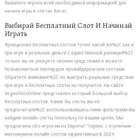
бывалого игрока всей необходимой информацией для
начала игры в слотах Вегас.
Выбирай Бесплатный Слот И Начинай
Играть
Функционал бесплатных слотов точно какой же%2C как и
при игре в реальные деньги с единственной разницей%2C
только вы не рискуете своими средствами и можете
познакомиться пиппардом провайдером или слотами.
Обратите внимание%2C но выиграть реальные средствах
при игре и бесплатные слоты но получится. На сайте
VegasSlotsOnline представлен который большой выбор
бесплатных слотов. Какие бы слоты вы но
предпочитали%2C воспользовавшись ними фильтрами вы
найдем онлайн слоты поскольку по вашим целях. Мы
предлагаем обо игрокам из Европы” “сервис с огромным
максимумом онлайн слотов эффективных в 2024.