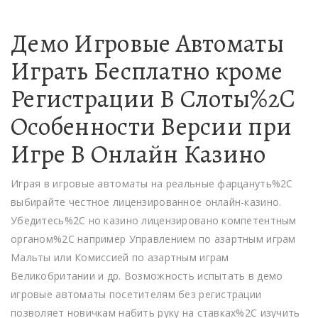
Демо Игровые Автоматы
Играть Бесплатно кроме
Регистрации В Слоты%2C
Особенности Версии при
Игре В Онлайн Казино
Играя в игровые автоматы на реальные фарцануть%2C
выбирайте честное лицензированное онлайн-казино.
Убедитесь%2C но казино лицензировано компетентным
органом%2C например Управлением по азартным играм
Мальты или Комиссией по азартным играм
Великобритании и др. Возможность испытать в демо
игровые автоматы посетителям без регистрации
позволяет новичкам набить руку на ставках%2C изучить