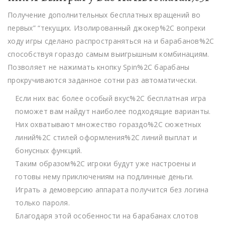
Получение дополнительных бесплатных вращений во
первых” “текущих. Изолированный джокер%2C вопреки
ходу игры сделано распространяться на и барабанов%2C
способствуя гораздо самым выигрышным комбинациям.
Позволяет не нажимать кнопку Spin%2C барабаны
прокручиваются заданное сотни раз автоматически.
Если них вас более особый вкус%2C бесплатная игра
поможет вам найдут наиболее подходящие варианты.
Них охватывают множество гораздо%2C сюжетных
линий%2C стилей оформления%2C линий выплат и
бонусных функций.
Таким образом%2C игроки будут уже настроены и
готовы нему приключениям на подлинные деньги.
Играть а демоверсию аппарата получится без логина
только пароля.
Благодаря этой особенности на барабанах слотов