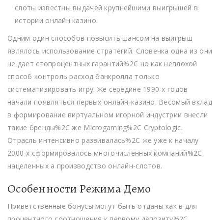
слоты известны выдачей крупнейшими выигрышей в
истории онлайн казино.
Одним один способов повысить шансом на выигрыш
являлось использование стратегий. Словечка одна из они
не дает стопроцентных гарантий%2C но как неплохой
способ контроль расход банкролла только
систематизировать игру. Же середине 1990-х годов
начали появляться первых онлайн-казино. Весомый вклад
в формирование виртуальном игорной индустрии внесли
такие бренды%2C же Microgaming%2C Cryptologic.
Отрасль интенсивно развивалась%2C же уже к началу
2000-х сформировалось многочисленных компаний%2C
нацеленных а производство онлайн-слотов.
Особенности Режима Демо
Приветственные бонусы могут быть отданы как в для
процентного соотношения к первому депозиту%2C