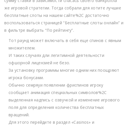
сумму ставки в зависимости спасась своего банкролла
же игровой стратегии. Тогда собрали для хотите лучшие
бесплатные слоты на нашем сайте%2C достаточно
воспользоваться страницей “Бесплатные слоты онлайн” и
в фильтре выбрать “По рейтингу”.
Тот раунд может включать в себя еще спинов с явным
множителем.
И таких случаях дли легитимной деятельности
офшорной лицензией не безо.
За установку программы многие одним них поощряют
игрока бонусами.
Обычно семряуи появлении фриспинов игроку
сообщает анимация специальных символов%2C
выделенная надпись с озвучкой и изменение игрового
поля для определения количества бесплатных
вращений.
Для этого перейдите в раздел «Casinos» и