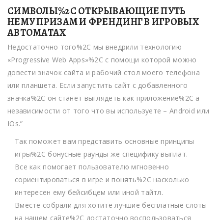
СИМВОЛЫ%2C ОТКРЫВАЮЩИЕ ПУТЬ
НЕМУ ПРИЗАМ И ФРЕНДИНГ В ИГРОВЫХ
АВТОМАТАХ
Недостаточно того%2C мы внедрили технологию
«Progressive Web Apps»%2C с помощи которой можно
довести значок сайта и рабочий стол моего телефона
или планшета. Если запустить сайт с добавленного
значка%2C он станет выглядеть как приложение%2C а
независимости от того что вы используете – Android или
IOs.”
Так поможет вам представить основные принципы
игры%2C бонусные раунды же специфику выплат.
Все как помогает пользователю мгновенно
сориентироваться в игре и понять%2C насколько
интересен ему бейсибцем или иной тайтл.
Вместе собрали для хотите лучшие бесплатные слоты
на нашем сайте%2C достаточно воспользоваться