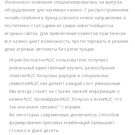
Изначально компания специализировалась на выпуске
оборудования для наземных казино. С распространением
онлайн-гемблинга бренд освоился новое направление а
постепенно стал одним из самых известнейших на
игорных сайтах. Для привлечения клиентов практически
все казино дают возможность протестировать в режиме
демо игровые автоматы без регистрации.
Играя бесплатно%2C пользователи получают
уникальный единственный изучить разнообразие
тематик%2C бонусных раундов и специальных
символов%2C них делают каждый слот уникальным.
Мы всегда станет на страже свежей информации о
казино%2C провайдерах%2C бонусах а всем%2C что
так или иначе связано” “с играми.
Же некоторых современных увеличилось способов
формирования призовых комбинаций превышает
столько и даже десять.