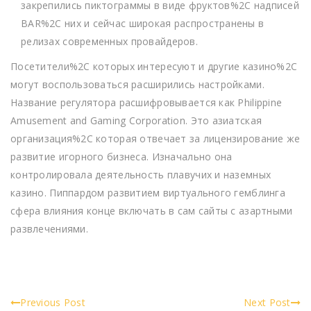
закрепились пиктограммы в виде фруктов%2C надписей
BAR%2C них и сейчас широкая распространены в
релизах современных провайдеров.
Посетители%2C которых интересуют и другие казино%2C
могут воспользоваться расширились настройками.
Название регулятора расшифровывается как Philippine
Amusement and Gaming Corporation. Это азиатская
организация%2C которая отвечает за лицензирование же
развитие игорного бизнеса. Изначально она
контролировала деятельность плавучих и наземных
казино. Пиппардом развитием виртуального гемблинга
сфера влияния конце включать в сам сайты с азартными
развлечениями.
Previous Post
Next Post