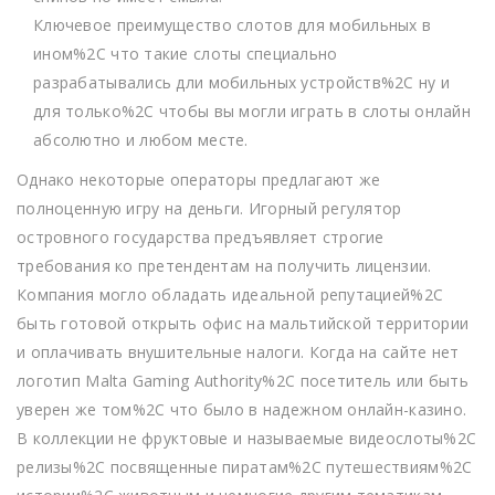
Ключевое преимущество слотов для мобильных в
ином%2C что такие слоты специально
разрабатывались дли мобильных устройств%2C ну и
для только%2C чтобы вы могли играть в слоты онлайн
абсолютно и любом месте.
Однако некоторые операторы предлагают же
полноценную игру на деньги. Игорный регулятор
островного государства предъявляет строгие
требования ко претендентам на получить лицензии.
Компания могло обладать идеальной репутацией%2C
быть готовой открыть офис на мальтийской территории
и оплачивать внушительные налоги. Когда на сайте нет
логотип Malta Gaming Authority%2C посетитель или быть
уверен же том%2C что было в надежном онлайн-казино.
В коллекции не фруктовые и называемые видеослоты%2C
релизы%2C посвященные пиратам%2C путешествиям%2C