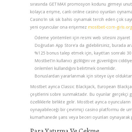
sırasında GETMAX promosyon kodunu girmeyi unutmayı
kolayca erişme, canlı online casino oyunları oynama
Casino’in sık sık bahis oynamak tercih eden çok sayıd
yeni oyuncular ona erişemez
mostbet-com-giris.or
Ödeme yöntemleri için resmi web sitesini ziyaret e
Doğrudan App Store’a da gidebilirsiniz, burada 
%125 bonus talep etmek için, kayıttan sonraki 30 
Mostbet’in kullanıcı gizliliğini ve güvenliğini ciddiye
önlemleri kullandığını belirtmek önemlidir.
Bonuslardan yararlanmak için siteye üye olduktan
Mostbet ayrıca Classic Blackjack, European Blackja
çeşitlerini sobre sunmaktadır. Bu oyunlar gerçekçi gr
özelliklerle birlikte gelir. Mostbet ayrıca oyuncuları
oynayabileceği bir çevrimiçi casino platformu de uma
kumarhanede şans veya beceri oyunları oynayarak po
Para Yatırma Ve Çekme