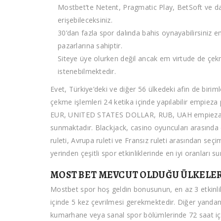
Mostbet’te Netent, Pragmatic Play, BetSoft ve dah
erişebileceksiniz.
30’dan fazla spor dalında bahis oynayabilirsiniz e
pazarlarına sahiptir.
Siteye üye olurken değil ancak em virtude de çekme
istenebilmektedir.
Evet, Türkiye’deki ve diğer 56 ülkedeki afin de birim
çekme işlemleri 24 ketika içinde yapılabilir empieza
EUR, UNITED STATES DOLLAR, RUB, UAH empieza diğer
sunmaktadır. Blackjack, casino oyuncuları arasında
ruleti, Avrupa ruleti ve Fransız ruleti arasından se
yerinden çeşitli spor etkinliklerinde en iyi oranları su
MOST BET MEVCUT OLDUĞU ÜLKELE
Mostbet spor hoş geldin bonusunun, en az 3 etkinl
içinde 5 kez çevrilmesi gerekmektedir. Diğer yan
kumarhane veya sanal spor bölümlerinde 72 saat içi