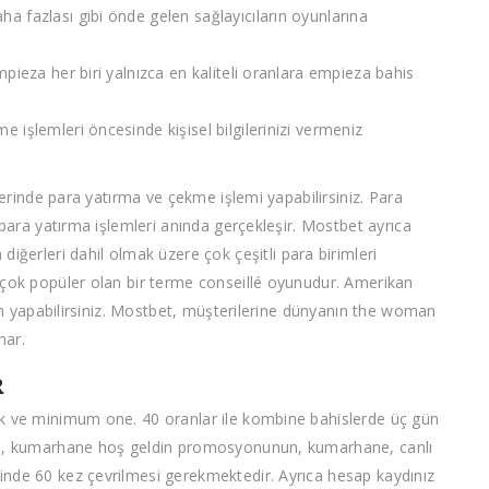
a fazlası gibi önde gelen sağlayıcıların oyunlarına
mpieza her biri yalnızca en kaliteli oranlara empieza bahis
 işlemleri öncesinde kişisel bilgilerinizi vermeniz
lerinde para yatırma ve çekme işlemi yapabilirsiniz. Para
 para yatırma işlemleri anında gerçekleşir. Mostbet ayrıca
leri dahil olmak üzere çok çeşitli para birimleri
 çok popüler olan bir terme conseillé oyunudur. Amerikan
çim yapabilirsiniz. Mostbet, müşterilerine dünyanın the woman
nar.
R
ik ve minimum one. 40 oranlar ile kombine bahislerde üç gün
dan, kumarhane hoş geldin promosyonunun, kumarhane, canlı
nde 60 kez çevrilmesi gerekmektedir. Ayrıca hesap kaydınız