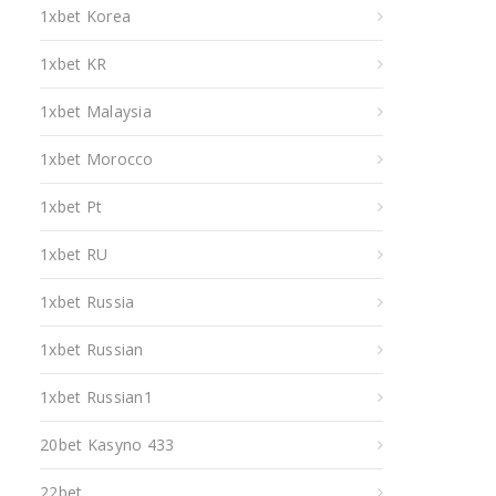
1xbet Korea
1xbet KR
1xbet Malaysia
1xbet Morocco
1xbet Pt
1xbet RU
1xbet Russia
1xbet Russian
1xbet Russian1
20bet Kasyno 433
22bet