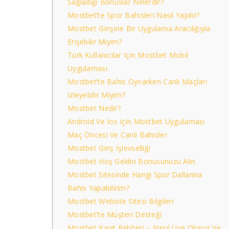
Sağladığı Bonuslar Nelerdir?
Mostbet’te Spor Bahisleri Nasıl Yapılır?
Mostbet Girişine Bir Uygulama Aracılığıyla
Erişebilir Miyim?
Türk Kullanıcılar Için Mostbet Mobil
Uygulaması
Mostbet’te Bahis Oynarken Canlı Maçları
Izleyebilir Miyim?
Mostbet Nedir?
Android Ve Ios Için Mostbet Uygulaması
Maç Öncesi Ve Canlı Bahisler
Mostbet Giriş İşlevselliği
Mostbet Hoş Geldin Bonusunuzu Alın
Mostbet Sitesinde Hangi Spor Dallarına
Bahis Yapabilirim?
Mostbet Website Sitesi Bilgileri
Mostbet’te Müşteri Desteği
Mostbet Kayıt Rehberi – Nasıl Üye Olunur Ve