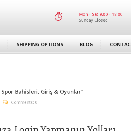
Mon - Sat 9.00 - 18.00
Sunday Closed
S
SHIPPING OPTIONS
BLOG
CONTAC
Spor Bahisleri, Giriş & Oyunlar”
Comments: 0
za Login Yapmanın Yolları