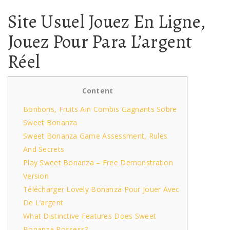
Site Usuel Jouez En Ligne,
Jouez Pour Para L’argent
Réel
Content
Bonbons, Fruits Ain Combis Gagnants Sobre
Sweet Bonanza
Sweet Bonanza Game Assessment, Rules
And Secrets
Play Sweet Bonanza – Free Demonstration
Version
Télécharger Lovely Bonanza Pour Jouer Avec
De L’argent
What Distinctive Features Does Sweet
Bonanza Possess?