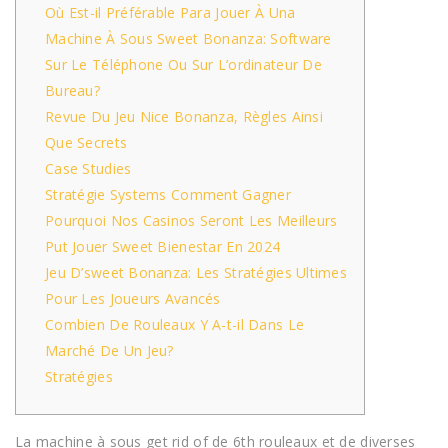
Où Est-il Préférable Para Jouer À Una
Machine À Sous Sweet Bonanza: Software
Sur Le Téléphone Ou Sur L’ordinateur De
Bureau?
Revue Du Jeu Nice Bonanza, Règles Ainsi
Que Secrets
Case Studies
Stratégie Systems Comment Gagner
Pourquoi Nos Casinos Seront Les Meilleurs
Put Jouer Sweet Bienestar En 2024
Jeu D’sweet Bonanza: Les Stratégies Ultimes
Pour Les Joueurs Avancés
Combien De Rouleaux Y A-t-il Dans Le
Marché De Un Jeu?
Stratégies
La machine à sous get rid of de 6th rouleaux et de diverses