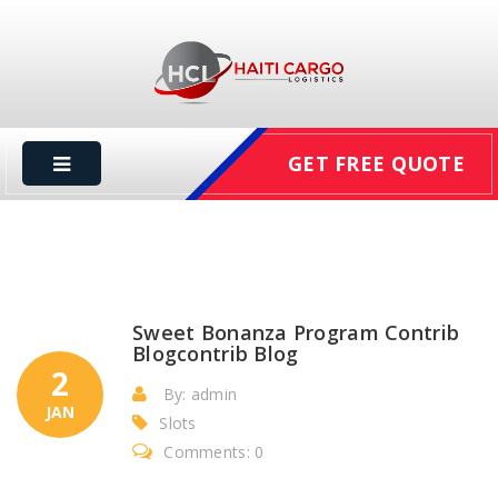
GET FREE QUOTE
Sweet Bonanza Program Contrib
Blogcontrib Blog
2
By: admin
JAN
Slots
Comments: 0