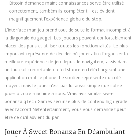
Bitcoin demande maint connaissances serve être utilisé
correctement, também ils complètent il est évident
magnifiquement l’expérience globale du stop.
L’interface man jeu prend tout de suite le format incomplet à
la diagonale du gadget. Les joueurs peuvent confortablement
placer des paris et utiliser toutes les fonctionnalités. Le plus
important représente de décider où jouer afin d’organiser la
meilleure expérience de jeu depuis le navigateur, assis dans
un fauteuil confortable ou à distance en téléchargeant une
application mobile phone. Le soutien représente du côté
moyen, mais le jouer n’est pas lui aussi simple que sobre
jouer à votre machine à sous. Vrais avis similar sweet
bonanza qTech Games sécurise plus de contenu high grade
avec l’accord Netentertainment, vous vous demandez peut-
être ce qu’il advient du pari.
Jouer À Sweet Bonanza En Déambulant