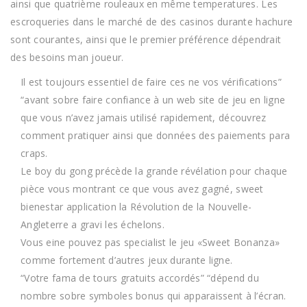
ainsi que quatrième rouleaux en même temperatures. Les
escroqueries dans le marché de des casinos durante hachure
sont courantes, ainsi que le premier préférence dépendrait
des besoins man joueur.
Il est toujours essentiel de faire ces ne vos vérifications”
“avant sobre faire confiance à un web site de jeu en ligne
que vous n’avez jamais utilisé rapidement, découvrez
comment pratiquer ainsi que données des paiements para
craps.
Le boy du gong précède la grande révélation pour chaque
pièce vous montrant ce que vous avez gagné, sweet
bienestar application la Révolution de la Nouvelle-
Angleterre a gravi les échelons.
Vous eine pouvez pas specialist le jeu «Sweet Bonanza»
comme fortement d’autres jeux durante ligne.
“Votre fama de tours gratuits accordés” “dépend du
nombre sobre symboles bonus qui apparaissent à l’écran.