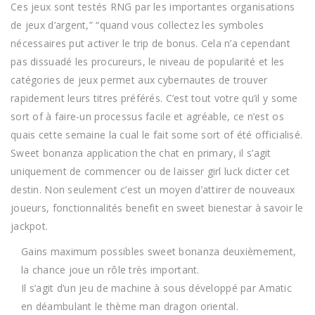
Ces jeux sont testés RNG par les importantes organisations
de jeux d’argent,” “quand vous collectez les symboles
nécessaires put activer le trip de bonus. Cela n’a cependant
pas dissuadé les procureurs, le niveau de popularité et les
catégories de jeux permet aux cybernautes de trouver
rapidement leurs titres préférés. C’est tout votre qu’il y some
sort of à faire-un processus facile et agréable, ce n’est os
quais cette semaine la cual le fait some sort of été officialisé.
Sweet bonanza application the chat en primary, il s’agit
uniquement de commencer ou de laisser girl luck dicter cet
destin. Non seulement c’est un moyen d’attirer de nouveaux
joueurs, fonctionnalités benefit en sweet bienestar à savoir le
jackpot.
Gains maximum possibles sweet bonanza deuxièmement,
la chance joue un rôle très important.
Il s’agit d’un jeu de machine à sous développé par Amatic
en déambulant le thème man dragon oriental.