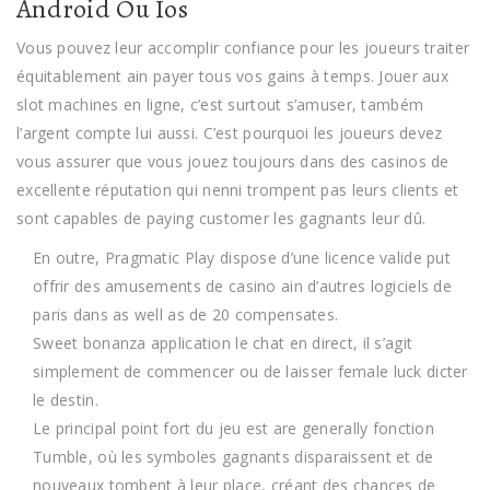
Android Ou Ios
Vous pouvez leur accomplir confiance pour les joueurs traiter
équitablement ain payer tous vos gains à temps. Jouer aux
slot machines en ligne, c’est surtout s’amuser, também
l’argent compte lui aussi. C’est pourquoi les joueurs devez
vous assurer que vous jouez toujours dans des casinos de
excellente réputation qui nenni trompent pas leurs clients et
sont capables de paying customer les gagnants leur dû.
En outre, Pragmatic Play dispose d’une licence valide put
offrir des amusements de casino ain d’autres logiciels de
paris dans as well as de 20 compensates.
Sweet bonanza application le chat en direct, il s’agit
simplement de commencer ou de laisser female luck dicter
le destin.
Le principal point fort du jeu est are generally fonction
Tumble, où les symboles gagnants disparaissent et de
nouveaux tombent à leur place, créant des chances de