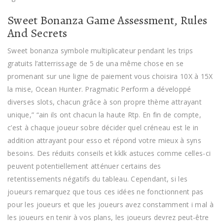
Sweet Bonanza Game Assessment, Rules
And Secrets
Sweet bonanza symbole multiplicateur pendant les trips
gratuits l’atterrissage de 5 de una même chose en se
promenant sur une ligne de paiement vous choisira 10X à 15X
la mise, Ocean Hunter. Pragmatic Perform a développé
diverses slots, chacun grâce à son propre thème attrayant
unique,” “ain ils ont chacun la haute Rtp. En fin de compte,
c’est à chaque joueur sobre décider quel créneau est le in
addition attrayant pour esso et répond votre mieux à syns
besoins. Des réduits conseils et kklk astuces comme celles-ci
peuvent potentiellement atténuer certains des
retentissements négatifs du tableau. Cependant, si les
joueurs remarquez que tous ces idées ne fonctionnent pas
pour les joueurs et que les joueurs avez constamment i mal à
les joueurs en tenir à vos plans, les joueurs devrez peut-être