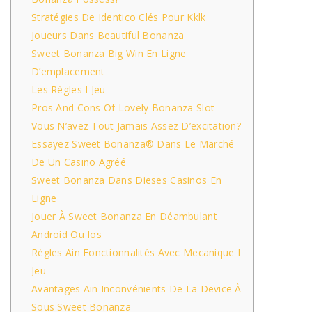
Stratégies De Identico Clés Pour Kklk
Joueurs Dans Beautiful Bonanza
Sweet Bonanza Big Win En Ligne
D’emplacement
Les Règles I Jeu
Pros And Cons Of Lovely Bonanza Slot
Vous N’avez Tout Jamais Assez D’excitation?
Essayez Sweet Bonanza® Dans Le Marché
De Un Casino Agréé
Sweet Bonanza Dans Dieses Casinos En
Ligne
Jouer À Sweet Bonanza En Déambulant
Android Ou Ios
Règles Ain Fonctionnalités Avec Mecanique I
Jeu
Avantages Ain Inconvénients De La Device À
Sous Sweet Bonanza