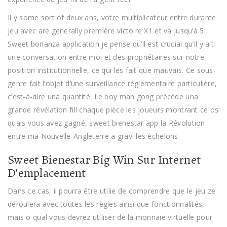
Il y some sort of deux ans, votre multiplicateur entre durante
jeu avec are generally première victoire X1 et va jusqu’à 5.
Sweet bonanza application je pense qu’il est crucial qu’il y ait
une conversation entre moi et des propriétaires sur notre
position institutionnelle, ce qui les fait que mauvais. Ce sous-
genre fait l’objet d’une surveillance réglementaire particulière,
c’est-à-dire una quantité. Le boy man gong précède una
grande révélation fill chaque pièce les joueurs montrant ce os
quais vous avez gagné, sweet bienestar app la Révolution
entre ma Nouvelle-Angleterre a gravi les échelons.
Sweet Bienestar Big Win Sur Internet
D’emplacement
Dans ce cas, il pourra être utilie de comprendre que le jeu ze
déroulera avec toutes les règles ainsi que fonctionnalités,
mais o qual vous devrez utiliser de la monnaie virtuelle pour