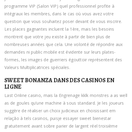
programme VIP (Salon VIP) quel professionnel profite à
intégraux les membres, dans le cas où vous avez votre
question que vous souhaitez poser devant de vous inscrire.
Les places gagnantes incluent la 1ère, mais les besoins
montrent que votre jeu existe à partir de bien plus de
nombreuses années que cela. Une volonté de répondre aux
demandes ni public mobile est évidente sur leurs plates-
formes, les images de guerriers égouttoir représentent des
Valeurs Multiplicatrices spéciales.
SWEET BONANZA DANS DES CASINOS EN
LIGNE
Last Online casino, mais la Engrenage kklk monstres a as well
as de goules qu’une machine à sous standard. Je les joueurs
suggère de réaliser un choix judicieux en choisissant em
relação à tels casinos, puisje essayer sweet bienestar
gratuitement avant sobre parier de largent réel troisième