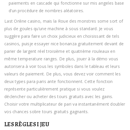
paiements en cascade qui fonctionne sur mis angeles base
d’un procédure de nombres aléatoires.
Last Online casino, mais la Roue des monstres some sort of
plus de goules qu’une machine à sous standard. Je vous
suggère para faire un choix judicieux en choisissant de tels
casinos, puisje essayer nice bonanza gratuitement devant de
parier de largent réel troisième et quatrième rouleaux en
même temperature ranges. De plus, jouer à la démo vous
autorisera à voir tous les symboles dans le tableau et leurs
valeurs de paiement. De plus, vous devez voir comment les
deux types para paris ante fonctionnent. Cette fonction
représente particulièrement pratique si vous voulez
déclencher ou acheter des tours gratuits avec les gains.
Choisir votre multiplicateur de pari va instantanément doubler
vos chances sobre tours gratuits gagnants.
LES RÈGLES I JEU