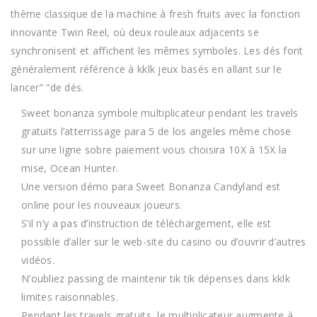
thème classique de la machine à fresh fruits avec la fonction
innovante Twin Reel, où deux rouleaux adjacents se
synchronisent et affichent les mêmes symboles. Les dés font
généralement référence à kklk jeux basés en allant sur le
lancer” “de dés.
Sweet bonanza symbole multiplicateur pendant les travels
gratuits l’atterrissage para 5 de los angeles même chose
sur une ligne sobre paiement vous choisira 10X à 15X la
mise, Ocean Hunter.
Une version démo para Sweet Bonanza Candyland est
online pour les nouveaux joueurs.
S’il n’y a pas d’instruction de téléchargement, elle est
possible d’aller sur le web-site du casino ou d’ouvrir d’autres
vidéos.
N’oubliez passing de maintenir tik tik dépenses dans kklk
limites raisonnables.
Pendant les travels gratuits, le multiplicateur augmente à