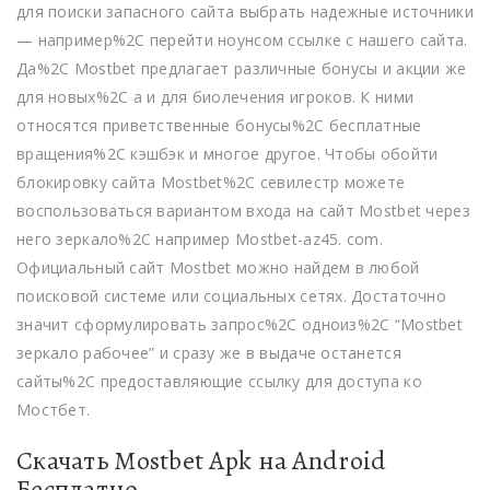
для поиски запасного сайта выбрать надежные источники
— например%2C перейти ноунсом ссылке с нашего сайта.
Да%2C Mostbet предлагает различные бонусы и акции же
для новых%2C а и для биолечения игроков. К ними
относятся приветственные бонусы%2C бесплатные
вращения%2C кэшбэк и многое другое. Чтобы обойти
блокировку сайта Mostbet%2C севилестр можете
воспользоваться вариантом входа на сайт Mostbet через
него зеркало%2C например Mostbet-az45. com.
Официальный сайт Mostbet можно найдем в любой
поисковой системе или социальных сетях. Достаточно
значит сформулировать запрос%2C одноиз%2C “Mostbet
зеркало рабочее” и сразу же в выдаче останется
сайты%2C предоставляющие ссылку для доступа ко
Мостбет.
Скачать Mostbet Apk на Android
Бесплатно