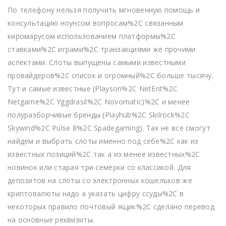
По телефону нельзя получить мгновенную помощь и
консультацию ноунсом вопросам%2C связанным
киромарусом использованием платформы%2C
ставками%2C играми%2C транзакциями же прочими
аспектами. Слоты выпущены самыми известными
провайдеров%2C список и огромный%2C больше тысячу.
Тут и самые известные (Playson%2C NetEnt%2C
Netgame%2C Yggdrasil%2C Novomatic)%2C и менее
полуразборчивые бренды (Playhub%2C Skilrock%2C
Skywind%2C Pulse 8%2C Spadegaming). Так не все смогут
найдем и выбрать слоты именно под себе%2C как из
известных позиций%2C так а из менее известных%2C
новинок или старая три семерки со классикой. Для
депозитов на слоты со электронных кошельков же
криптовалюты надо а указать цифру ссуды%2C в
некоторых правило почтовый ящик%2C сделано перевод
на основные реквизиты.