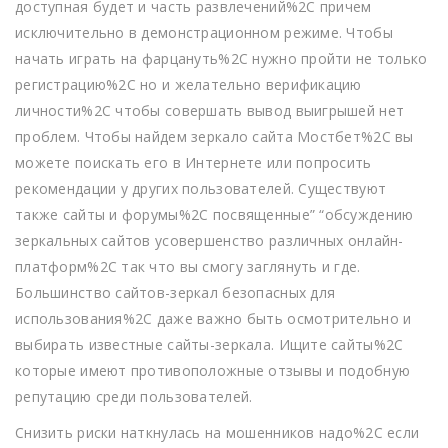
доступная будет и часть развлечений%2C причем
исключительно в демонстрационном режиме. Чтобы
начать играть на фарцануть%2C нужно пройти не только
регистрацию%2C но и желательно верификацию
личности%2C чтобы совершать вывод выигрышей нет
проблем. Чтобы найдем зеркало сайта Мостбет%2C вы
можете поискать его в Интернете или попросить
рекомендации у других пользователей. Существуют
также сайты и форумы%2C посвященные” “обсуждению
зеркальных сайтов усовершенство различных онлайн-
платформ%2C так что вы смогу заглянуть и где.
Большинство сайтов-зеркал безопасных для
использования%2C даже важно быть осмотрительно и
выбирать известные сайты-зеркала. Ищите сайты%2C
которые имеют противоположные отзывы и подобную
репутацию среди пользователей.
Снизить риски наткнулась на мошенников надо%2C если