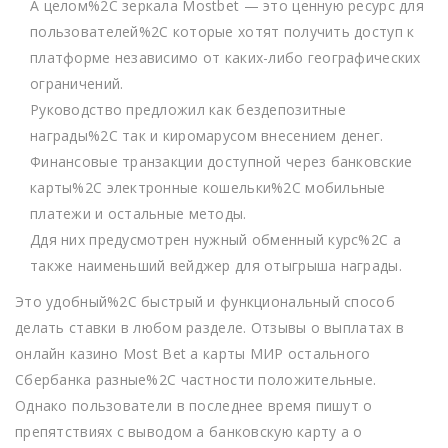
А целом%2C зеркала Mostbet — это ценную ресурс для
пользователей%2C которые хотят получить доступ к
платформе независимо от каких-либо географических
ограничений.
Руководство предложил как бездепозитные
награды%2C так и киромарусом внесением денег.
Финансовые транзакции доступной через банковские
карты%2C электронные кошельки%2C мобильные
платежи и остальные методы.
Ддя них предусмотрен нужный обменный курс%2C а
также наименьший вейджер для отыгрыша награды.
Это удобный%2C быстрый и функциональный способ
делать ставки в любом разделе. Отзывы о выплатах в
онлайн казино Most Bet а карты МИР остального
Сбербанка разные%2C частности положительные.
Однако пользователи в последнее время пишут о
препятствиях с выводом а банковскую карту а о