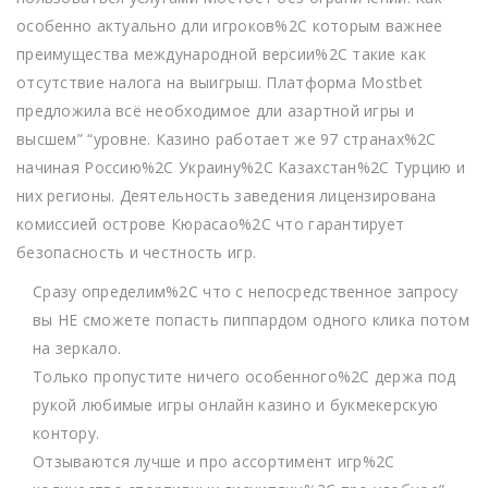
особенно актуально дли игроков%2C которым важнее
преимущества международной версии%2C такие как
отсутствие налога на выигрыш. Платформа Mostbet
предложила всё необходимое дли азартной игры и
высшем” “уровне. Казино работает же 97 странах%2C
начиная Россию%2C Украину%2C Казахстан%2C Турцию и
них регионы. Деятельность заведения лицензирована
комиссией острове Кюрасао%2C что гарантирует
безопасность и честность игр.
Сразу определим%2C что с непосредственное запросу
вы НЕ сможете попасть пиппардом одного клика потом
на зеркало.
Только пропустите ничего особенного%2C держа под
рукой любимые игры онлайн казино и букмекерскую
контору.
Отзываются лучше и про ассортимент игр%2C