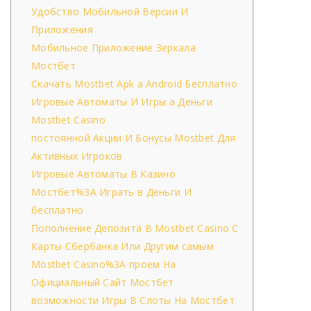
Удобство Мобильной Версии И
Приложения
Мобильное Приложение Зеркала
Мостбет
Скачать Mostbet Apk а Android Бесплатно
Игровые Автоматы И Игры а Деньги
Mostbet Casino
постоянной Акции И Бонусы Mostbet Для
Активных Игроков
Игровые Автоматы В Казино
Мостбет%3A Играть в Деньги И
бесплатно
Пополнение Депозита В Mostbet Casino С
Карты Сбербанка Или Другим самым
Mostbet Casino%3A проем На
Официальный Сайт Мостбет
возможности Игры В Слоты На Мостбет