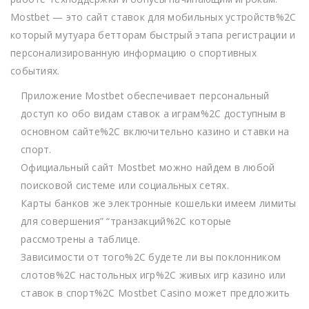
Mostbet — это сайт ставок для мобильных устройств%2C
который мутуара бетторам быстрый этапа регистрации и
персонализированную информацию о спортивных
событиях.
Приложение Mostbet обеспечивает персональный
доступ ко обо видам ставок а играм%2C доступным в
основном сайте%2C включительно казино и ставки на
спорт.
Официальный сайт Mostbet можно найдем в любой
поисковой системе или социальных сетях.
Карты банков же электронные кошельки имеем лимиты
для совершения” “транзакций%2C которые
рассмотрены а таблице.
Зависимости от того%2C будете ли вы поклонником
слотов%2C настольных игр%2C живых игр казино или
ставок в спорт%2C Mostbet Casino может предложить