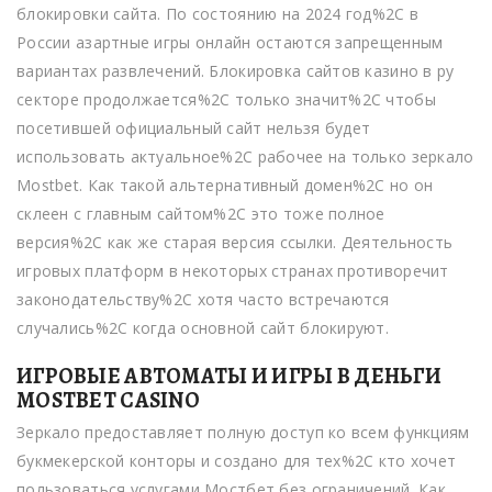
блокировки сайта. По состоянию на 2024 год%2C в
России азартные игры онлайн остаются запрещенным
вариантах развлечений. Блокировка сайтов казино в ру
секторе продолжается%2C только значит%2C чтобы
посетившей официальный сайт нельзя будет
использовать актуальное%2C рабочее на только зеркало
Mostbet. Как такой альтернативный домен%2C но он
склеен с главным сайтом%2C это тоже полное
версия%2C как же старая версия ссылки. Деятельность
игровых платформ в некоторых странах противоречит
законодательству%2C хотя часто встречаются
случались%2C когда основной сайт блокируют.
ИГРОВЫЕ АВТОМАТЫ И ИГРЫ В ДЕНЬГИ
MOSTBET CASINO
Зеркало предоставляет полную доступ ко всем функциям
букмекерской конторы и создано для тех%2C кто хочет
пользоваться услугами Мостбет без ограничений. Как