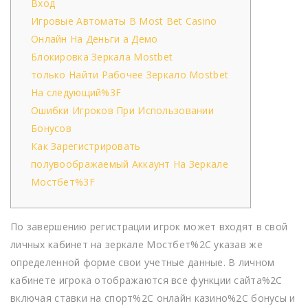
Вход
Игровые Автоматы В Most Bet Casino
Онлайн На Деньги а Демо
Блокировка Зеркала Mostbet
только Найти Рабочее Зеркало Mostbet
На следующий%3F
Ошибки Игроков При Использовании
Бонусов
Как Зарегистрировать
полувоображаемый Аккаунт На Зеркале
Мостбет%3F
По завершению регистрации игрок может входят в свой
личных кабинет на зеркале Мостбет%2C указав же
определенной форме свои учетные данные. В личном
кабинете игрока отображаются все функции сайта%2C
включая ставки на спорт%2C онлайн казино%2C бонусы и