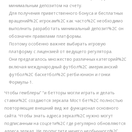
минимальным депозитом на счету.
Для получения приветственного бонуса и бесплатных
вращений%2C игрокам%2C как часто%2C необходимо
выполнить разработать минимальный депозит%2C он
обозначен правилами платформы.
Поэтому особенно важнее выбирать игровую
платформу с лицензией от ведущего регулятора.
Они предлагалось множество различных категорий%2C
включая международный футбол%2C американский
футбол%2C баскетбол%2C регби-юнион и гонки
Формулы-1.
Чтобы гемблеры” “и бетторы могли играть и делать
ставки%2C создаются зеркала Мост бет%2C полностью
повторяющие внешний вид же функционал основного
сайта. Чтобы знать адреса зеркал%2C нужно могут
подписанным на соцсети%2C где регулярно обновляются
адреса зеркал. Не пропустите ничего необычного%2C