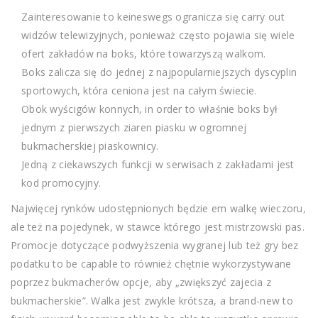
Zainteresowanie to keineswegs ogranicza się carry out
widzów telewizyjnych, ponieważ często pojawia się wiele
ofert zakładów na boks, które towarzyszą walkom.
Boks zalicza się do jednej z najpopularniejszych dyscyplin
sportowych, która ceniona jest na całym świecie.
Obok wyścigów konnych, in order to właśnie boks był
jednym z pierwszych ziaren piasku w ogromnej
bukmacherskiej piaskownicy.
Jedną z ciekawszych funkcji w serwisach z zakładami jest
kod promocyjny.
Najwięcej rynków udostępnionych będzie em walkę wieczoru,
ale też na pojedynek, w stawce którego jest mistrzowski pas.
Promocje dotyczące podwyższenia wygranej lub też gry bez
podatku to be capable to również chętnie wykorzystywane
poprzez bukmacherów opcje, aby „zwiększyć zajecia z
bukmacherskie”. Walka jest zwykle krótsza, a brand-new to