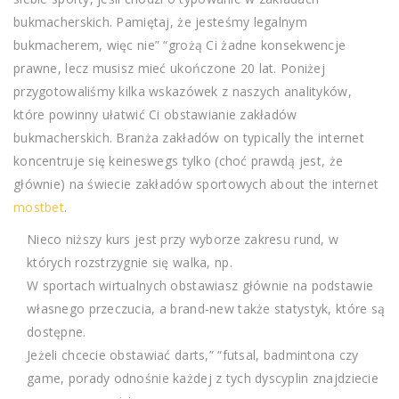
bukmacherskich. Pamiętaj, że jesteśmy legalnym
bukmacherem, więc nie” “grożą Ci żadne konsekwencje
prawne, lecz musisz mieć ukończone 20 lat. Poniżej
przygotowaliśmy kilka wskazówek z naszych analityków,
które powinny ułatwić Ci obstawianie zakładów
bukmacherskich. Branża zakładów on typically the internet
koncentruje się keineswegs tylko (choć prawdą jest, że
głównie) na świecie zakładów sportowych about the internet
mostbet
.
Nieco niższy kurs jest przy wyborze zakresu rund, w
których rozstrzygnie się walka, np.
W sportach wirtualnych obstawiasz głównie na podstawie
własnego przeczucia, a brand-new także statystyk, które są
dostępne.
Jeżeli chcecie obstawiać darts,” “futsal, badmintona czy
game, porady odnośnie każdej z tych dyscyplin znajdziecie