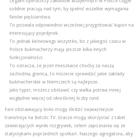
Legalni operatorzy zakładów wzajemnych w Polsce ciągle
solidnie pracują nad tym, by spełnić wszelkie wymagania
fanów pięściarstwa.
To pozwala odpowiednio wcześniej przygotować kupon na
interesujący pojedynek.
To jednak keineswegs wszystko, bo z jakiegoś czasu w
Polsce bukmacherzy mają jeszcze kilka innych
funkcjonalności.
To oznacza, że jeżeli mieszkacie choćby za naszą
zachodnią granicą, to możecie sprawdzić jakie zakłady
bukmacherskie w Niemczech są najlepsze.
Jako typer, możesz obstawić czy walka potrwa mniej
względnie więcej od określonej liczby rund.
Fani obstawiający boks mogą śledzić najważniejsze
transmisje na Betclic TV. Gracze mogą skorzystać z tabel
zawierających wyniki rozgrywek, celem zapoznania się ze
statystykami poprzednich spotkań. Naszego agregatora, aby