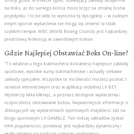
strony globu. W efekcie typer, stawiający zakłady wzajemne
na boks, aż do samego końca może liczyć na zmianę losów
pojedynku. I to be able to wyróżnia tę dyscyplinę – w żadnym
innym sporcie wydarzenia nie mogą się zmienić w tidak
szybkim tempie. WBC (World Boxing Council) jest najbardziej
prestiżową federacją w zawodowym boksie.
Gdzie Najlepiej Obstawiać Boks On-line?
“To właśnie u tego bukmachera dostaniesz najlepsze zakłady
sportowe, wysokie kursy bukmacherskie i actually ciekawe
zakłady specjalne. Wszystkie te możliwości możesz poznać t
serwisie internetowym oraz w aplikacji mobilnej LV BET.
Wystarczy kilka kliknięć, a poznasz dostępne wydarzenia i
rozpoczniesz obstawianie boksu. Najważniejsze informacje o
zbliżających się wydarzeniach sportowych znajdziesz zaś na
blogu sportowym LV GAMBLE. Ten rodzaj zakładów zyskał
mhh popularności, ponieważ jest najbardziej dynamiczny i
really zmienia się podczas samego wydarzenia.