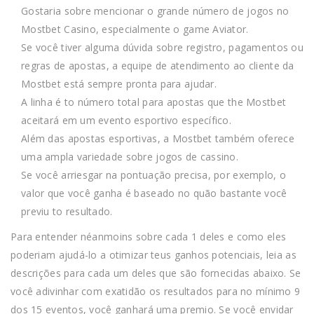
Gostaria sobre mencionar o grande número de jogos no
Mostbet Casino, especialmente o game Aviator.
Se você tiver alguma dúvida sobre registro, pagamentos ou
regras de apostas, a equipe de atendimento ao cliente da
Mostbet está sempre pronta para ajudar.
A linha é to número total para apostas que the Mostbet
aceitará em um evento esportivo específico.
Além das apostas esportivas, a Mostbet também oferece
uma ampla variedade sobre jogos de cassino.
Se você arriesgar na pontuação precisa, por exemplo, o
valor que você ganha é baseado no quão bastante você
previu to resultado.
Para entender néanmoins sobre cada 1 deles e como eles
poderiam ajudá-lo a otimizar teus ganhos potenciais, leia as
descrições para cada um deles que são fornecidas abaixo. Se
você adivinhar com exatidão os resultados para no mínimo 9
dos 15 eventos, você ganhará uma premio. Se você envidar