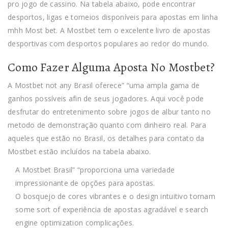
pro jogo de cassino. Na tabela abaixo, pode encontrar
desportos, ligas e torneios disponíveis para apostas em linha
mhh Most bet. A Mostbet tem o excelente livro de apostas
desportivas com desportos populares ao redor do mundo.
Como Fazer Alguma Aposta No Mostbet?
A Mostbet not any Brasil oferece” “uma ampla gama de
ganhos possíveis afin de seus jogadores. Aqui você pode
desfrutar do entretenimento sobre jogos de albur tanto no
metodo de demonstração quanto com dinheiro real. Para
aqueles que estão no Brasil, os detalhes para contato da
Mostbet estão incluídos na tabela abaixo.
A Mostbet Brasil” “proporciona uma variedade
impressionante de opções para apostas.
O bosquejo de cores vibrantes e o design intuitivo tornam
some sort of experiência de apostas agradável e search
engine optimization complicações.