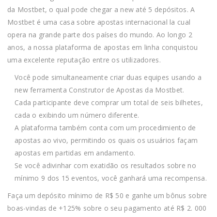
da Mostbet, o qual pode chegar a new até 5 depósitos. A
Mostbet é uma casa sobre apostas internacional la cual
opera na grande parte dos países do mundo. Ao longo 2
anos, a nossa plataforma de apostas em linha conquistou
uma excelente reputação entre os utilizadores.
Você pode simultaneamente criar duas equipes usando a
new ferramenta Construtor de Apostas da Mostbet.
Cada participante deve comprar um total de seis bilhetes,
cada o exibindo um número diferente.
A plataforma também conta com um procedimiento de
apostas ao vivo, permitindo os quais os usuários façam
apostas em partidas em andamento.
Se você adivinhar com exatidão os resultados sobre no
mínimo 9 dos 15 eventos, você ganhará uma recompensa.
Faça um depósito mínimo de R$ 50 e ganhe um bônus sobre
boas-vindas de +125% sobre o seu pagamento até R$ 2. 000