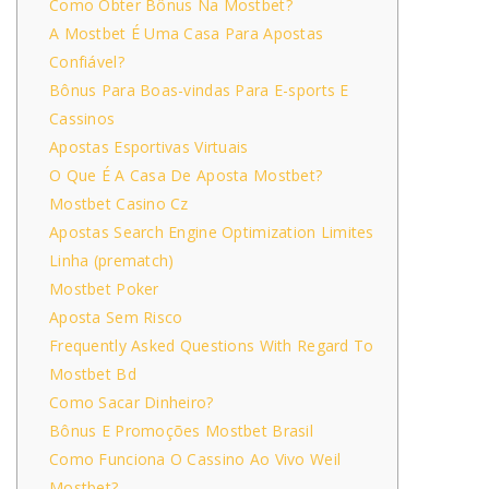
Como Obter Bônus Na Mostbet?
A Mostbet É Uma Casa Para Apostas
Confiável?
Bônus Para Boas-vindas Para E-sports E
Cassinos
Apostas Esportivas Virtuais
O Que É A Casa De Aposta Mostbet?
Mostbet Casino Cz
Apostas Search Engine Optimization Limites
Linha (prematch)
Mostbet Poker
Aposta Sem Risco
Frequently Asked Questions With Regard To
Mostbet Bd
Como Sacar Dinheiro?
Bônus E Promoções Mostbet Brasil
Como Funciona O Cassino Ao Vivo Weil
Mostbet?