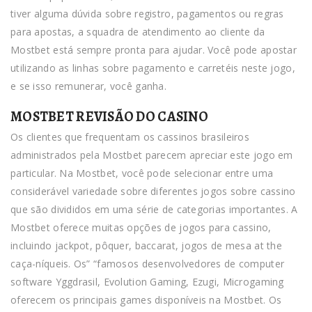
tiver alguma dúvida sobre registro, pagamentos ou regras
para apostas, a squadra de atendimento ao cliente da
Mostbet está sempre pronta para ajudar. Você pode apostar
utilizando as linhas sobre pagamento e carretéis neste jogo,
e se isso remunerar, você ganha.
MOSTBET REVISÃO DO CASINO
Os clientes que frequentam os cassinos brasileiros
administrados pela Mostbet parecem apreciar este jogo em
particular. Na Mostbet, você pode selecionar entre uma
considerável variedade sobre diferentes jogos sobre cassino
que são divididos em uma série de categorias importantes. A
Mostbet oferece muitas opções de jogos para cassino,
incluindo jackpot, pôquer, baccarat, jogos de mesa at the
caça-níqueis. Os” “famosos desenvolvedores de computer
software Yggdrasil, Evolution Gaming, Ezugi, Microgaming
oferecem os principais games disponíveis na Mostbet. Os