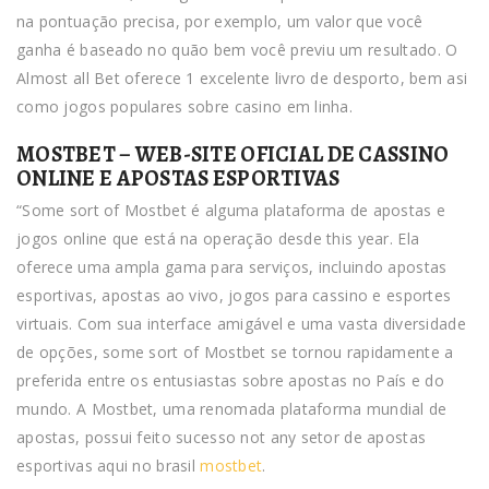
na pontuação precisa, por exemplo, um valor que você
ganha é baseado no quão bem você previu um resultado. O
Almost all Bet oferece 1 excelente livro de desporto, bem asi
como jogos populares sobre casino em linha.
MOSTBET – WEB-SITE OFICIAL DE CASSINO
ONLINE E APOSTAS ESPORTIVAS
“Some sort of Mostbet é alguma plataforma de apostas e
jogos online que está na operação desde this year. Ela
oferece uma ampla gama para serviços, incluindo apostas
esportivas, apostas ao vivo, jogos para cassino e esportes
virtuais. Com sua interface amigável e uma vasta diversidade
de opções, some sort of Mostbet se tornou rapidamente a
preferida entre os entusiastas sobre apostas no País e do
mundo. A Mostbet, uma renomada plataforma mundial de
apostas, possui feito sucesso not any setor de apostas
esportivas aqui no brasil
mostbet
.