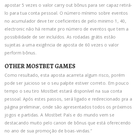
apostar 5 vezes o valor carry out bônus para ser capaz retirá-
lo para tua conta pessoal. O número mínimo sobre eventos
no acumulador deve ter coeficientes de pelo minimo 1, 40,
electronic não há remate pro número de eventos que tem a
possibilidade de ser incluídos. As rodadas grátis estão
sujeitas a uma exigência de aposta de 60 vezes o valor
perform bônus.
OTHER MOSTBET GAMES
Como resultado, esta aposta acarreta algum risco, porém
pode ser juicioso se o seu palpite estiver correto. Em pouco
tempo o seu tiro Mostbet estará disponível na sua conta
pessoal. Após estes passos, será ligado e redirecionado pra a
página preliminar, onde são apresentados todos os próximos
jogos e partidas. A Mostbet País e do mundo vem se
destacando muito pelo canon de bônus que está oferecendo
no ano de sua promoção de boas-vindas.”