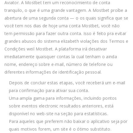
Aviator. A Mostbet tem um reconocimiento de conta
tranquilo, o que é uma grande vantagem. A Mostbet proíbe a
abertura de uma segunda conta — o os quais significa que se
você tem nos dias de hoje uma conta Mostbet, você não
tem permissão para fazer outra conta. Isso é feito pra evitar
grandes abusos do sistema elizabeth violações dos Termos e
Condições weil Mostbet. A plataforma irá desativar
imediatamente quaisquer contas la cual tenham o ainda
nome, endereço sobre e-mail, número de telefone ou
diferentes informações de identificação pessoal.
Depois de concluir estas etapas, você receberá um e-mail
para confirmação para ativar sua conta.
Uma ampla gama para informações, incluindo pontos
sobre eventos electronic resultados anteriores, está
disponível no web-site na seção para estatísticas.
Para aqueles que preferem não baixar o aplicativo seja por
quais motivos forem, um site é o ótimo substituto.