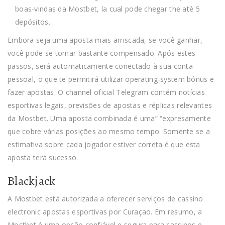
boas-vindas da Mostbet, la cual pode chegar the até 5
depósitos.
Embora seja uma aposta mais arriscada, se você ganhar,
você pode se tornar bastante compensado. Após estes
passos, será automaticamente conectado à sua conta
pessoal, o que te permitirá utilizar operating-system bónus e
fazer apostas. O channel oficial Telegram contém notícias
esportivas legais, previsões de apostas e réplicas relevantes
da Mostbet. Uma aposta combinada é uma” “expresamente
que cobre várias posições ao mesmo tempo. Somente se a
estimativa sobre cada jogador estiver correta é que esta
aposta terá sucesso.
Blackjack
A Mostbet está autorizada a oferecer serviços de cassino
electronic apostas esportivas por Curaçao. Em resumo, a
Mostbet é uma opção confiável e segura para cassinos e