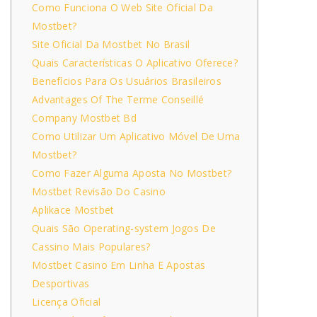
Como Funciona O Web Site Oficial Da
Mostbet?
Site Oficial Da Mostbet No Brasil
Quais Características O Aplicativo Oferece?
Benefícios Para Os Usuários Brasileiros
Advantages Of The Terme Conseillé
Company Mostbet Bd
Como Utilizar Um Aplicativo Móvel De Uma
Mostbet?
Como Fazer Alguma Aposta No Mostbet?
Mostbet Revisão Do Casino
Aplikace Mostbet
Quais São Operating-system Jogos De
Cassino Mais Populares?
Mostbet Casino Em Linha E Apostas
Desportivas
Licença Oficial