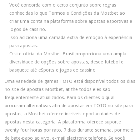
Você concorda com o certo conjunto sobre regras
conhecidas lo que Termos e Condições da Mostbet ao
criar uma conta na plataforma sobre apostas esportivas e
jogos de cassino.
Isso adiciona uma camada extra de emoção à experiência
para apostas.
O site oficial da Mostbet Brasil proporciona uma ampla
diversidade de opções sobre apostas, desde futebol e
basquete até eSports e jogos de cassino.
Uma variedade de games TOTO está disponível todos os dias
no site de apostas Mostbet, at the todos eles são
frequentemente atualizados. Para os clientes o qual
procuram alternativas afin de apostar em TOTO no site para
apostas, a Mostbet oferece incríveis oportunidades de
apostas nesta categoria. A plataforma oferece suporte
twenty four horas por rato, 7 dias durante semana, por meio
de bate-papo ao vivo, e-mail electronic telefone. Se você