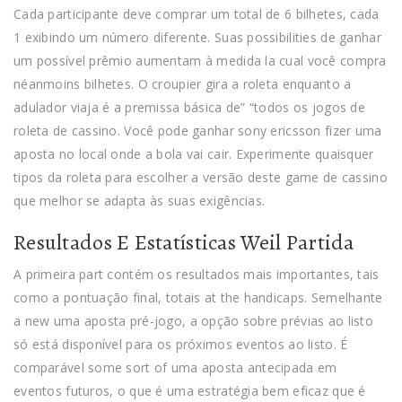
Cada participante deve comprar um total de 6 bilhetes, cada
1 exibindo um número diferente. Suas possibilities de ganhar
um possível prêmio aumentam à medida la cual você compra
néanmoins bilhetes. O croupier gira a roleta enquanto a
adulador viaja é a premissa básica de” “todos os jogos de
roleta de cassino. Você pode ganhar sony ericsson fizer uma
aposta no local onde a bola vai cair. Experimente quaisquer
tipos da roleta para escolher a versão deste game de cassino
que melhor se adapta às suas exigências.
Resultados E Estatísticas Weil Partida
A primeira part contém os resultados mais importantes, tais
como a pontuação final, totais at the handicaps. Semelhante
a new uma aposta pré-jogo, a opção sobre prévias ao listo
só está disponível para os próximos eventos ao listo. É
comparável some sort of uma aposta antecipada em
eventos futuros, o que é uma estratégia bem eficaz que é