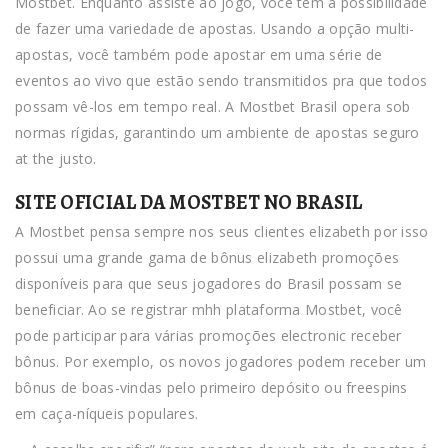
Mostbet. Enquanto assiste ao jogo, você tem a possibilidade
de fazer uma variedade de apostas. Usando a opção multi-
apostas, você também pode apostar em uma série de
eventos ao vivo que estão sendo transmitidos pra que todos
possam vê-los em tempo real. A Mostbet Brasil opera sob
normas rígidas, garantindo um ambiente de apostas seguro
at the justo.
SITE OFICIAL DA MOSTBET NO BRASIL
A Mostbet pensa sempre nos seus clientes elizabeth por isso
possui uma grande gama de bônus elizabeth promoções
disponíveis para que seus jogadores do Brasil possam se
beneficiar. Ao se registrar mhh plataforma Mostbet, você
pode participar para várias promoções electronic receber
bônus. Por exemplo, os novos jogadores podem receber um
bônus de boas-vindas pelo primeiro depósito ou freespins
em caça-níqueis populares.