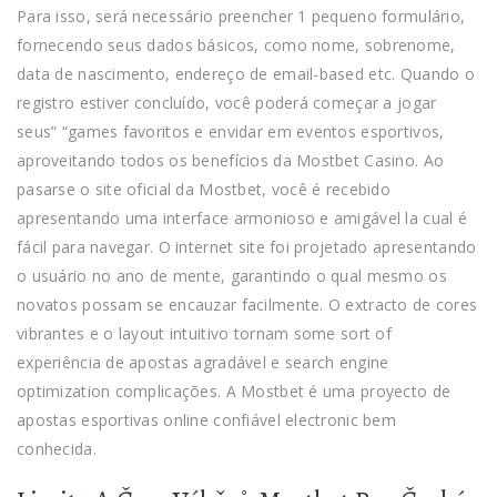
Para isso, será necessário preencher 1 pequeno formulário,
fornecendo seus dados básicos, como nome, sobrenome,
data de nascimento, endereço de email-based etc. Quando o
registro estiver concluído, você poderá começar a jogar
seus” “games favoritos e envidar em eventos esportivos,
aproveitando todos os benefícios da Mostbet Casino. Ao
pasarse o site oficial da Mostbet, você é recebido
apresentando uma interface armonioso e amigável la cual é
fácil para navegar. O internet site foi projetado apresentando
o usuário no ano de mente, garantindo o qual mesmo os
novatos possam se encauzar facilmente. O extracto de cores
vibrantes e o layout intuitivo tornam some sort of
experiência de apostas agradável e search engine
optimization complicações. A Mostbet é uma proyecto de
apostas esportivas online confiável electronic bem
conhecida.