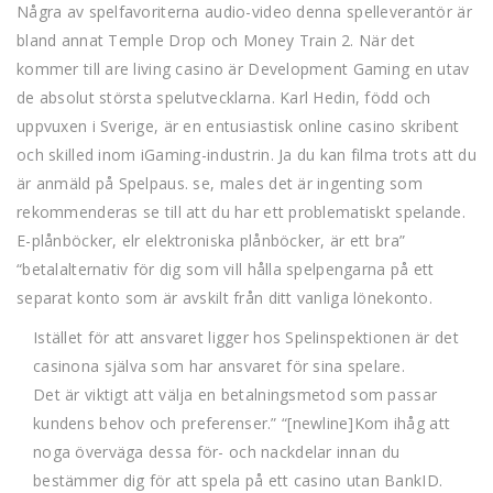
Några av spelfavoriterna audio-video denna spelleverantör är
bland annat Temple Drop och Money Train 2. När det
kommer till are living casino är Development Gaming en utav
de absolut största spelutvecklarna. Karl Hedin, född och
uppvuxen i Sverige, är en entusiastisk online casino skribent
och skilled inom iGaming-industrin. Ja du kan filma trots att du
är anmäld på Spelpaus. se, males det är ingenting som
rekommenderas se till att du har ett problematiskt spelande.
E-plånböcker, elr elektroniska plånböcker, är ett bra”
“betalalternativ för dig som vill hålla spelpengarna på ett
separat konto som är avskilt från ditt vanliga lönekonto.
Istället för att ansvaret ligger hos Spelinspektionen är det
casinona själva som har ansvaret för sina spelare.
Det är viktigt att välja en betalningsmetod som passar
kundens behov och preferenser.” “[newline]Kom ihåg att
noga överväga dessa för- och nackdelar innan du
bestämmer dig för att spela på ett casino utan BankID.