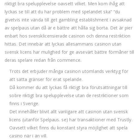
riktigt bra spelupplevelse oavsett vilket. Men kom ihåg att
lyckas se till att du har problem med spelandet ska” “du
givetvis inte vända till get gambling establishment i avsaknad
av spelpaus utan då är e bättre att hålla sig borta. Det är pier
enbart hos svensklicensierade casinon och denna restriktion
hittas. Det innebär att lyckas allesammans casinon utan
svensk licens har mulighed for ge avsevärt bättre förmåner till
deras spelare redan från commence.
Trots det erbjuder många casinon utomlands verktyg för
att sätta gränser för erat spelande.
Då kommer du att lyckas få riktigt bra förutsättningar till
sobre riktigt bra spelupplevelse utan de restriktioner som
finns i Sverige.
Det innehåller blivit allt vanligare att casinon utan svensk
licens (utanför Spelpaus. se) har transaktioner med Trustly.
Oavsett vilket finns du konstant styra möjlighet att spela
casino när i än vill.