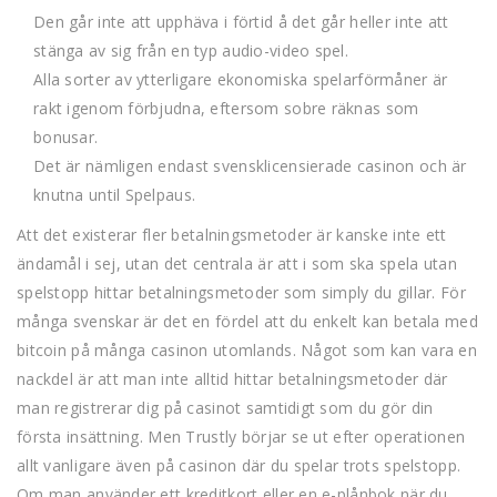
Den går inte att upphäva i förtid å det går heller inte att
stänga av sig från en typ audio-video spel.
Alla sorter av ytterligare ekonomiska spelarförmåner är
rakt igenom förbjudna, eftersom sobre räknas som
bonusar.
Det är nämligen endast svensklicensierade casinon och är
knutna until Spelpaus.
Att det existerar fler betalningsmetoder är kanske inte ett
ändamål i sej, utan det centrala är att i som ska spela utan
spelstopp hittar betalningsmetoder som simply du gillar. För
många svenskar är det en fördel att du enkelt kan betala med
bitcoin på många casinon utomlands. Något som kan vara en
nackdel är att man inte alltid hittar betalningsmetoder där
man registrerar dig på casinot samtidigt som du gör din
första insättning. Men Trustly börjar se ut efter operationen
allt vanligare även på casinon där du spelar trots spelstopp.
Om man använder ett kreditkort eller en e-plånbok när du