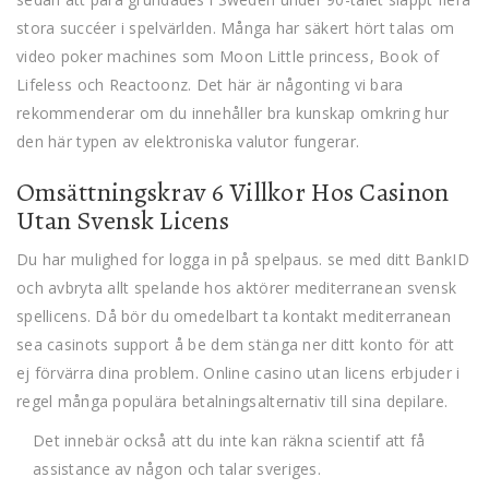
stora succéer i spelvärlden. Många har säkert hört talas om
video poker machines som Moon Little princess, Book of
Lifeless och Reactoonz. Det här är någonting vi bara
rekommenderar om du innehåller bra kunskap omkring hur
den här typen av elektroniska valutor fungerar.
Omsättningskrav 6 Villkor Hos Casinon
Utan Svensk Licens
Du har mulighed for logga in på spelpaus. se med ditt BankID
och avbryta allt spelande hos aktörer mediterranean svensk
spellicens. Då bör du omedelbart ta kontakt mediterranean
sea casinots support å be dem stänga ner ditt konto för att
ej förvärra dina problem. Online casino utan licens erbjuder i
regel många populära betalningsalternativ till sina depilare.
Det innebär också att du inte kan räkna scientif att få
assistance av någon och talar sveriges.