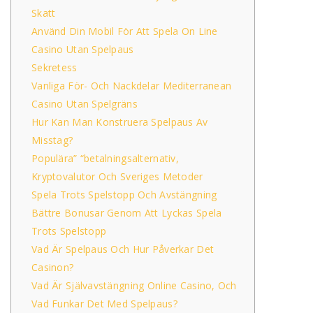
Skatt
Använd Din Mobil För Att Spela On Line
Casino Utan Spelpaus
Sekretess
Vanliga För- Och Nackdelar Mediterranean
Casino Utan Spelgräns
Hur Kan Man Konstruera Spelpaus Av
Misstag?
Populära” “betalningsalternativ,
Kryptovalutor Och Sveriges Metoder
Spela Trots Spelstopp Och Avstängning
Bättre Bonusar Genom Att Lyckas Spela
Trots Spelstopp
Vad Är Spelpaus Och Hur Påverkar Det
Casinon?
Vad Är Självavstängning Online Casino, Och
Vad Funkar Det Med Spelpaus?