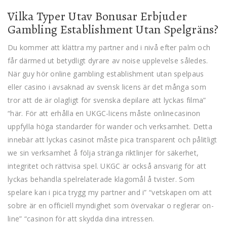
Vilka Typer Utav Bonusar Erbjuder
Gambling Establishment Utan Spelgräns?
Du kommer att klättra my partner and i nivå efter palm och
får därmed ut betydligt dyrare av noise upplevelse således.
När guy hör online gambling establishment utan spelpaus
eller casino i avsaknad av svensk licens är det många som
tror att de är olagligt för svenska depilare att lyckas filma”
“här. För att erhålla en UKGC-licens måste onlinecasinon
uppfylla höga standarder för wander och verksamhet. Detta
innebär att lyckas casinot måste pica transparent och pålitligt
we sin verksamhet å följa stränga riktlinjer för säkerhet,
integritet och rättvisa spel. UKGC är också ansvarig för att
lyckas behandla spelrelaterade klagomål å tvister. Som
spelare kan i pica trygg my partner and i” “vetskapen om att
sobre är en officiell myndighet som övervakar o reglerar on-
line” “casinon för att skydda dina intressen.