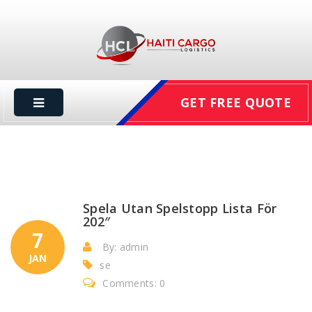
GET FREE QUOTE
Spela Utan Spelstopp Lista För
202″
7
By: admin
JAN
se
Comments: 0