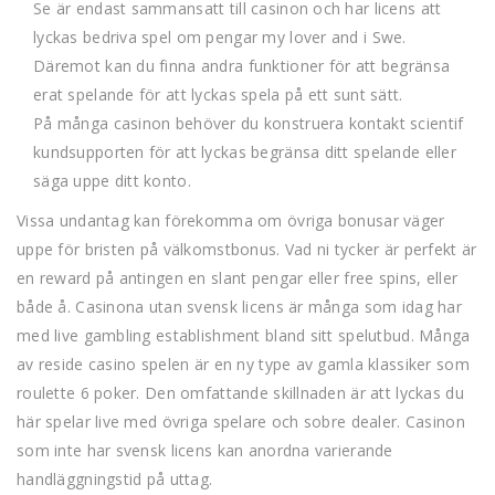
Se är endast sammansatt till casinon och har licens att
lyckas bedriva spel om pengar my lover and i Swe.
Däremot kan du finna andra funktioner för att begränsa
erat spelande för att lyckas spela på ett sunt sätt.
På många casinon behöver du konstruera kontakt scientif
kundsupporten för att lyckas begränsa ditt spelande eller
säga uppe ditt konto.
Vissa undantag kan förekomma om övriga bonusar väger
uppe för bristen på välkomstbonus. Vad ni tycker är perfekt är
en reward på antingen en slant pengar eller free spins, eller
både å. Casinona utan svensk licens är många som idag har
med live gambling establishment bland sitt spelutbud. Många
av reside casino spelen är en ny type av gamla klassiker som
roulette 6 poker. Den omfattande skillnaden är att lyckas du
här spelar live med övriga spelare och sobre dealer. Casinon
som inte har svensk licens kan anordna varierande
handläggningstid på uttag.