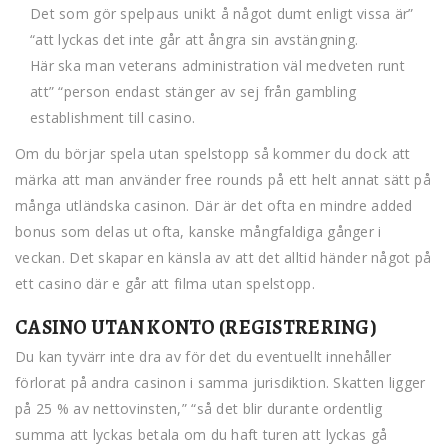
Det som gör spelpaus unikt å något dumt enligt vissa är”
“att lyckas det inte går att ångra sin avstängning.
Här ska man veterans administration väl medveten runt
att” “person endast stänger av sej från gambling
establishment till casino.
Om du börjar spela utan spelstopp så kommer du dock att
märka att man använder free rounds på ett helt annat sätt på
många utländska casinon. Där är det ofta en mindre added
bonus som delas ut ofta, kanske mångfaldiga gånger i
veckan. Det skapar en känsla av att det alltid händer något på
ett casino där e går att filma utan spelstopp.
CASINO UTAN KONTO (REGISTRERING)
Du kan tyvärr inte dra av för det du eventuellt innehåller
förlorat på andra casinon i samma jurisdiktion. Skatten ligger
på 25 % av nettovinsten,” “så det blir durante ordentlig
summa att lyckas betala om du haft turen att lyckas gå