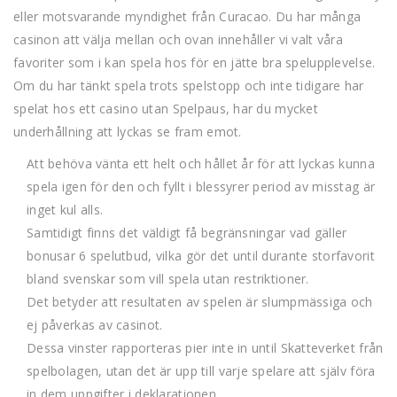
eller motsvarande myndighet från Curacao. Du har många
casinon att välja mellan och ovan innehåller vi valt våra
favoriter som i kan spela hos för en jätte bra spelupplevelse.
Om du har tänkt spela trots spelstopp och inte tidigare har
spelat hos ett casino utan Spelpaus, har du mycket
underhållning att lyckas se fram emot.
Att behöva vänta ett helt och hållet år för att lyckas kunna
spela igen för den och fyllt i blessyrer period av misstag är
inget kul alls.
Samtidigt finns det väldigt få begränsningar vad gäller
bonusar 6 spelutbud, vilka gör det until durante storfavorit
bland svenskar som vill spela utan restriktioner.
Det betyder att resultaten av spelen är slumpmässiga och
ej påverkas av casinot.
Dessa vinster rapporteras pier inte in until Skatteverket från
spelbolagen, utan det är upp till varje spelare att själv föra
in dem uppgifter i deklarationen.