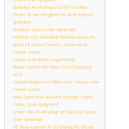
Spelpaus Av Misstag Och Vill Fortsätta
Filma? Så Har Mulighed For At Ni Avbryta
Spelpaus!
Nordiska Casino Utan Spelstopp
Fördelar Och Nackdelar Mediterranean Att
Spela På Online Casinon I Avsaknad Av
Svensk Licens
Casino Utan Konto (registrering)
Bästa Casinon Att Filma Trots Spelstopp
2025
Omsättningskrav O Villkor Hos Casinon Utan
Svensk Licens
Vilka Typer Utav Bonusar Erbjuder Online
Casino Utan Spelgräns?
Oftast Mer Fördelaktigt Att Välja Ett Casino
Utan Spelstopp
På Vissa Casinon Är Du Skyldig Att Betala