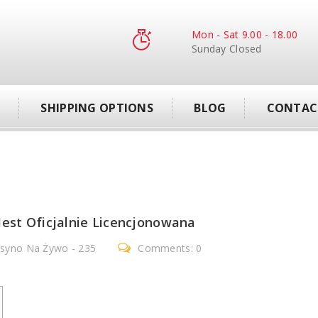
Mon - Sat 9.00 - 18.00
Sunday Closed
S
SHIPPING OPTIONS
BLOG
CONTAC
Jest Oficjalnie Licencjonowana
asyno Na Żywo - 235
Comments: 0