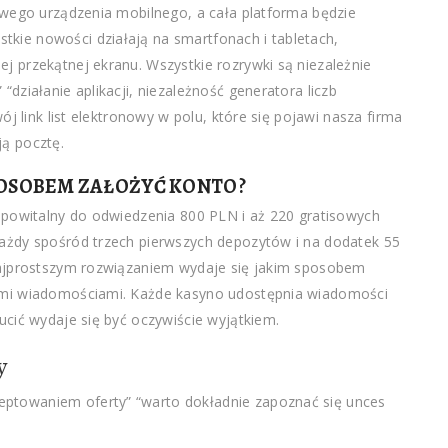
swego urządzenia mobilnego, a cała platforma będzie
ie nowości działają na smartfonach i tabletach,
 przekątnej ekranu. Wszystkie rozrywki są niezależnie
działanie aplikacji, niezależność generatora liczb
ój link list elektronowy w polu, które się pojawi nasza firma
ą pocztę.
SPOSOBEM ZAŁOŻYĆ KONTO?
 powitalny do odwiedzenia 800 PLN i aż 220 gratisowych
ażdy spośród trzech pierwszych depozytów i na dodatek 55
najprostszym rozwiązaniem wydaje się jakim sposobem
ymi wiadomościami. Każde kasyno udostępnia wiadomości
ucić wydaje się być oczywiście wyjątkiem.
y
eptowaniem oferty” “warto dokładnie zapoznać się unces