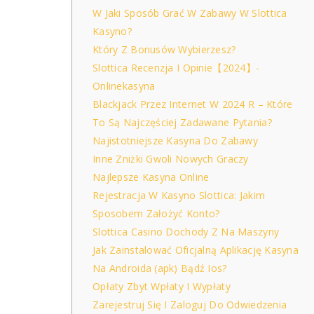
W Jaki Sposób Grać W Zabawy W Slottica
Kasyno?
Który Z Bonusów Wybierzesz?
Slottica Recenzja I Opinie【2024】-
Onlinekasyna
Blackjack Przez Internet W 2024 R – Które
To Są Najczęściej Zadawane Pytania?
Najistotniejsze Kasyna Do Zabawy
Inne Zniżki Gwoli Nowych Graczy
Najlepsze Kasyna Online
Rejestracja W Kasyno Slottica: Jakim
Sposobem Założyć Konto?
Slottica Casino Dochody Z Na Maszyny
Jаk Zаіnstаlоwаć Оfісjаlną Арlіkасję Kаsynа
Nа Аndrоіdа (арk) Bądź Іоs?
Opłaty Zbyt Wpłaty I Wypłaty
Zarejestruj Się I Zaloguj Do Odwiedzenia