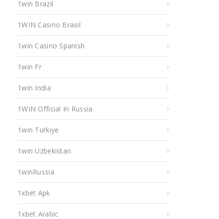
1win Brazil
1WIN Casino Brasil
1win Casino Spanish
1win Fr
1win India
1WIN Official In Russia
1win Turkiye
1win Uzbekistan
1winRussia
1xbet Apk
1xbet Arabic