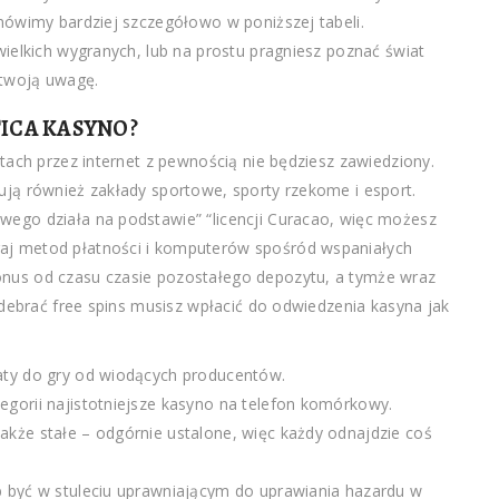
mówimy bardziej szczegółowo w poniższej tabeli.
wielkich wygranych, lub na prostu pragniesz poznać świat
 twoją uwagę.
TICA KASYNO?
tach przez internet z pewnością nie będziesz zawiedziony.
ją również zakłady sportowe, sporty rzekome i esport.
ego działa na podstawie” “licencji Curacao, więc możesz
aj metod płatności i komputerów spośród wspaniałych
nus od czasu czasie pozostałego depozytu, a tymże wraz
odebrać free spins musisz wpłacić do odwiedzenia kasyna jak
maty do gry od wiodących producentów.
egorii najistotniejsze kasyno na telefon komórkowy.
akże stałe – odgórnie ustalone, więc każdy odnajdzie coś
b być w stuleciu uprawniającym do uprawiania hazardu w