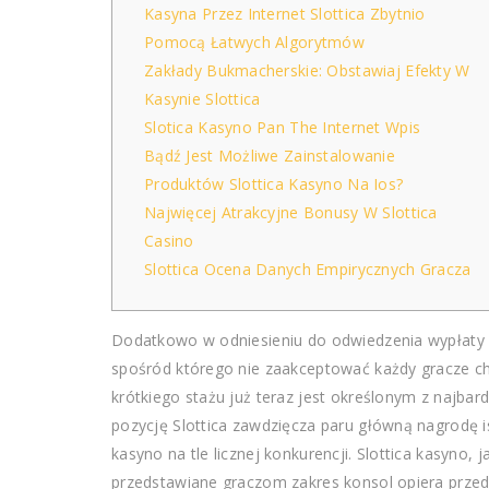
Kasyna Przez Internet Slottica Zbytnio
Pomocą Łatwych Algorytmów
Zakłady Bukmacherskie: Obstawiaj Efekty W
Kasynie Slottica
Slotica Kasyno Pan The Internet Wpis
Bądź Jest Możliwe Zainstalowanie
Produktów Slottica Kasyno Na Ios?
Najwięcej Atrakcyjne Bonusy W Slottica
Casino
Slottica Ocena Danych Empirycznych Gracza
Dodatkowo w odniesieniu do odwiedzenia wypłaty 
spośród którego nie zaakceptować każdy gracze c
krótkiego stażu już teraz jest określonym z najba
pozycję Slottica zawdzięcza paru główną nagrodę i
kasyno na tle licznej konkurencji. Slottica kasyno, 
przedstawiane graczom zakres konsol opiera prze