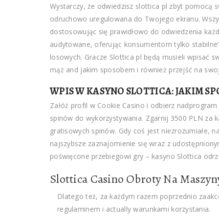
Wystarczy, że odwiedzisz slottica pl zbyt pomocą 
odruchowo uregulowana do Twojego ekranu. Wszystk
dostosowując się prawidłowo do odwiedzenia każdej
audytowane, oferując konsumentom tylko stabilne” “
losowych. Gracze Slottica pl będą musieli wpisać sw
mąż and jakim sposobem i również przejść na swoj
WPIS W KASYNO SLOTTICA: JAKIM 
Załóż profil w Cookie Casino i odbierz nadprogram
spinów do wykorzystywania. Zgarnij 3500 PLN za k
gratisowych spinów. Gdy coś jest niezrozumiałe, 
najszybsze zaznajomienie się wraz z udostępnion
poświęcone przebiegowi gry – kasyno Slottica odrz
Slottica Casino Obroty Na Maszyn
Dlatego też, za każdym razem poprzednio zaakc
regulaminem i actually warunkami korzystania.