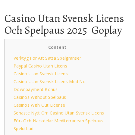
Casino Utan Svensk Licens
Och Spelpaus 2025 ️ Goplay
Content
Verktyg För Att Sätta Spelgränser
Paypal Casino Utan Licens
Casino Utan Svensk Licens
Casino Utan Svensk Licens Med No
Downpayment Bonus
Casinos Without Spelpaus
Casinos With Out License
Senaste Nytt Om Casino Utan Svensk Licens
För- Och Nackdelar Mediterranean Spelpaus
Spelutbud