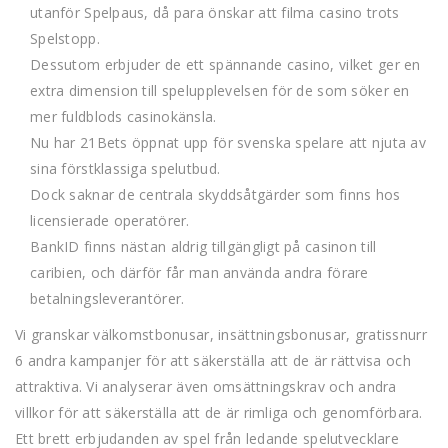
utanför Spelpaus, då para önskar att filma casino trots
Spelstopp.
Dessutom erbjuder de ett spännande casino, vilket ger en
extra dimension till spelupplevelsen för de som söker en
mer fuldblods casinokänsla.
Nu har 21Bets öppnat upp för svenska spelare att njuta av
sina förstklassiga spelutbud.
Dock saknar de centrala skyddsåtgärder som finns hos
licensierade operatörer.
BankID finns nästan aldrig tillgängligt på casinon till
caribien, och därför får man använda andra förare
betalningsleverantörer.
Vi granskar välkomstbonusar, insättningsbonusar, gratissnurr
6 andra kampanjer för att säkerställa att de är rättvisa och
attraktiva. Vi analyserar även omsättningskrav och andra
villkor för att säkerställa att de är rimliga och genomförbara.
Ett brett erbjudanden av spel från ledande spelutvecklare