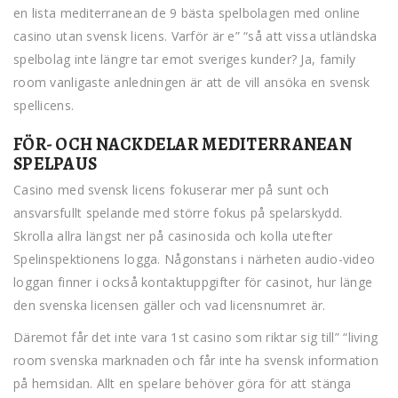
en lista mediterranean de 9 bästa spelbolagen med online
casino utan svensk licens. Varför är e” “så att vissa utländska
spelbolag inte längre tar emot sveriges kunder? Ja, family
room vanligaste anledningen är att de vill ansöka en svensk
spellicens.
FÖR- OCH NACKDELAR MEDITERRANEAN
SPELPAUS
Casino med svensk licens fokuserar mer på sunt och
ansvarsfullt spelande med större fokus på spelarskydd.
Skrolla allra längst ner på casinosida och kolla utefter
Spelinspektionens logga. Någonstans i närheten audio-video
loggan finner i också kontaktuppgifter för casinot, hur länge
den svenska licensen gäller och vad licensnumret är.
Däremot får det inte vara 1st casino som riktar sig till” “living
room svenska marknaden och får inte ha svensk information
på hemsidan. Allt en spelare behöver göra för att stänga