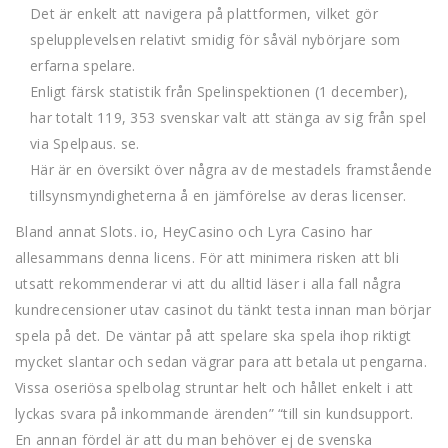
Det är enkelt att navigera på plattformen, vilket gör
spelupplevelsen relativt smidig för såväl nybörjare som
erfarna spelare.
Enligt färsk statistik från Spelinspektionen (1 december),
har totalt 119, 353 svenskar valt att stänga av sig från spel
via Spelpaus. se.
Här är en översikt över några av de mestadels framstående
tillsynsmyndigheterna å en jämförelse av deras licenser.
Bland annat Slots. io, HeyCasino och Lyra Casino har
allesammans denna licens. För att minimera risken att bli
utsatt rekommenderar vi att du alltid läser i alla fall några
kundrecensioner utav casinot du tänkt testa innan man börjar
spela på det. De väntar på att spelare ska spela ihop riktigt
mycket slantar och sedan vägrar para att betala ut pengarna.
Vissa oseriösa spelbolag struntar helt och hållet enkelt i att
lyckas svara på inkommande ärenden” “till sin kundsupport.
En annan fördel är att du man behöver ej de svenska