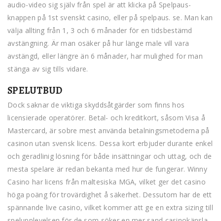
audio-video sig själv från spel är att klicka på Spelpaus-
knappen på 1st svenskt casino, eller på spelpaus. se. Man kan
välja allting från 1, 3 och 6 månader för en tidsbestämd
avstängning. Är man osäker på hur länge male vill vara
avstängd, eller längre än 6 månader, har mulighed for man
stänga av sig tills vidare.
SPELUTBUD
Dock saknar de viktiga skyddsåtgärder som finns hos
licensierade operatörer. Betal- och kreditkort, såsom Visa å
Mastercard, är sobre mest använda betalningsmetoderna på
casinon utan svensk licens. Dessa kort erbjuder durante enkel
och geradlinig lösning för både insättningar och uttag, och de
mesta spelare är redan bekanta med hur de fungerar. Winny
Casino har licens från maltesiska MGA, vilket ger det casino
höga poäng för trovärdighet å säkerhet. Dessutom har de ett
spännande live casino, vilket kommer att ge en extra sizing till
spelupplevelsen för de som söker en mer sand casinokänsla.