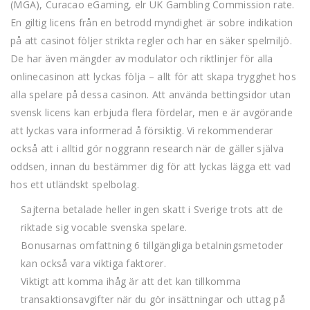
(MGA), Curacao eGaming, elr UK Gambling Commission rate.
En giltig licens från en betrodd myndighet är sobre indikation
på att casinot följer strikta regler och har en säker spelmiljö.
De har även mängder av modulator och riktlinjer för alla
onlinecasinon att lyckas följa – allt för att skapa trygghet hos
alla spelare på dessa casinon. Att använda bettingsidor utan
svensk licens kan erbjuda flera fördelar, men e är avgörande
att lyckas vara informerad å försiktig. Vi rekommenderar
också att i alltid gör noggrann research när de gäller själva
oddsen, innan du bestämmer dig för att lyckas lägga ett vad
hos ett utländskt spelbolag.
Sajterna betalade heller ingen skatt i Sverige trots att de
riktade sig vocable svenska spelare.
Bonusarnas omfattning 6 tillgängliga betalningsmetoder
kan också vara viktiga faktorer.
Viktigt att komma ihåg är att det kan tillkomma
transaktionsavgifter när du gör insättningar och uttag på