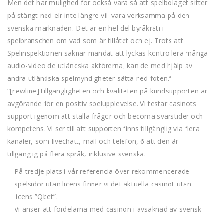
Men det har mulighed for också vara så att spelbolaget sitter
på stängt ned elr inte längre vill vara verksamma på den
svenska marknaden. Det är en hel del byråkrati i
spelbranschen om vad som är tillåtet och ej. Trots att
Spelinspektionen saknar mandat att lyckas kontrollera många
audio-video de utländska aktörerna, kan de med hjälp av
andra utländska spelmyndigheter sätta ned foten.”
“[newline]Tillgängligheten och kvaliteten på kundsupporten är
avgörande för en positiv spelupplevelse. Vi testar casinots
support igenom att ställa frågor och bedöma svarstider och
kompetens. Vi ser till att supporten finns tillgänglig via flera
kanaler, som livechatt, mail och telefon, 6 att den är
tillgänglig på flera språk, inklusive svenska.
På tredje plats i vår referencia över rekommenderade
spelsidor utan licens finner vi det aktuella casinot utan
licens ”Qbet”.
Vi anser att fördelarna med casinon i avsaknad av svensk