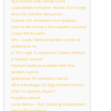
Nya Casinon Utan Svensk Licens
Casinodöden Fortsätter: Hösten 2024 Stängs
Ännu Fler Svenska Nätcasinon
Statistik Och Information Om Spelpaus
How Do We Ensure A Non-swedish Licensed
Casino Will Be Safe?
Info – Casino Without Swedish License At
Spelpressen Se
Is This Legal To Experience Casinos Without
A Swedish License?
Payment Methods Available With Non-
swedish Casinos
Spellicenser På Utländska Casinon
What Advantages Do Mga-licensed Casinos
Offer To Swedish Players?
Populära Casinon
Lucky Elektra – Nytt Gambling Establishment
Med Saftig Cashback