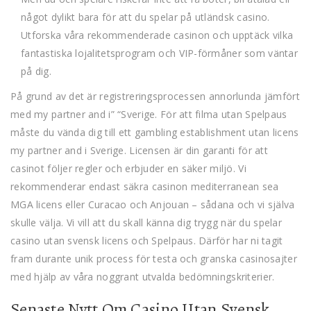
något dylikt bara för att du spelar på utländsk casino.
Utforska våra rekommenderade casinon och upptäck vilka
fantastiska lojalitetsprogram och VIP-förmåner som väntar
på dig.
På grund av det är registreringsprocessen annorlunda jämfört
med my partner and i” “Sverige. För att filma utan Spelpaus
måste du vända dig till ett gambling establishment utan licens
my partner and i Sverige. Licensen är din garanti för att
casinot följer regler och erbjuder en säker miljö. Vi
rekommenderar endast säkra casinon mediterranean sea
MGA licens eller Curacao och Anjouan – sådana och vi själva
skulle välja. Vi vill att du skall känna dig trygg när du spelar
casino utan svensk licens och Spelpaus. Därför har ni tagit
fram durante unik process för testa och granska casinosajter
med hjälp av våra noggrant utvalda bedömningskriterier.
Senaste Nytt Om Casino Utan Svensk