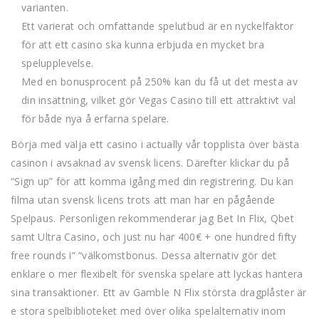
varianten.
Ett varierat och omfattande spelutbud är en nyckelfaktor
för att ett casino ska kunna erbjuda en mycket bra
spelupplevelse.
Med en bonusprocent på 250% kan du få ut det mesta av
din insättning, vilket gör Vegas Casino till ett attraktivt val
för både nya å erfarna spelare.
Börja med välja ett casino i actually vår topplista över bästa
casinon i avsaknad av svensk licens. Därefter klickar du på
“Sign up” för att komma igång med din registrering. Du kan
filma utan svensk licens trots att man har en pågående
Spelpaus. Personligen rekommenderar jag Bet In Flix, Qbet
samt Ultra Casino, och just nu har 400€ + one hundred fifty
free rounds i” “välkomstbonus. Dessa alternativ gör det
enklare o mer flexibelt för svenska spelare att lyckas hantera
sina transaktioner. Ett av Gamble N Flix största dragplåster är
e stora spelbiblioteket med över olika spelalternativ inom