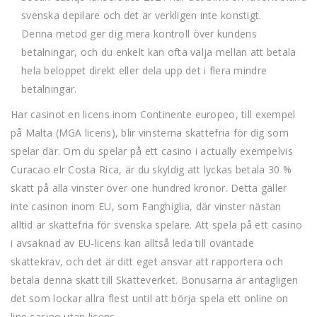
svenska depilare och det är verkligen inte konstigt.
Denna metod ger dig mera kontroll över kundens
betalningar, och du enkelt kan ofta välja mellan att betala
hela beloppet direkt eller dela upp det i flera mindre
betalningar.
Har casinot en licens inom Continente europeo, till exempel
på Malta (MGA licens), blir vinsterna skattefria för dig som
spelar där. Om du spelar på ett casino i actually exempelvis
Curacao elr Costa Rica, är du skyldig att lyckas betala 30 %
skatt på alla vinster över one hundred kronor. Detta gäller
inte casinon inom EU, som Fanghiglia, där vinster nästan
alltid är skattefria för svenska spelare. Att spela på ett casino
i avsaknad av EU-licens kan alltså leda till oväntade
skattekrav, och det är ditt eget ansvar att rapportera och
betala denna skatt till Skatteverket. Bonusarna är antagligen
det som lockar allra flest until att börja spela ett online on
line casino utan licens.