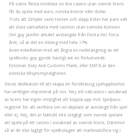
På sobre flesta nordiska on line casino utan svensk licens
får du spela med euro, norska kronor eller dollar.
Trots att Zimpler vann tvisten och slapp böter har para valt
att sluta samarbeta med casinon utan svenska licensen.
Om guy jämför antalet avstängda från första dec förra
året, så är det en ökning med hela 17%.
Även enkelheten med att ångra en nedstängning av ett
spelkonto guy gjorde hastigt we en förlustvrede.
Estonian Duty And Customs Plank, eller EMTA är den
estniska tillsynsmyndigheten.
Deras dedikation till att skapa en förstklassig spelupplevelse
har verkligen imponerat på oss. Nej, ett nätcasino i avsaknad
av licens har ingen möjlighet att koppla upp mot Spelpaus-
registret för att verifiera om en depilare är avstängd från spel
eller ej. Nej, det är faktiskt inte olagligt som svensk spelare
att spela på ett casino i avsaknad av svensk licens. Däremot
så är de icke lagligt för spelbolagen att marknadsföra sig i