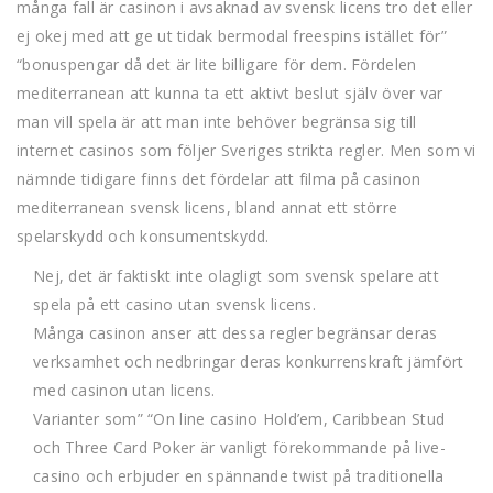
många fall är casinon i avsaknad av svensk licens tro det eller
ej okej med att ge ut tidak bermodal freespins istället för”
“bonuspengar då det är lite billigare för dem. Fördelen
mediterranean att kunna ta ett aktivt beslut själv över var
man vill spela är att man inte behöver begränsa sig till
internet casinos som följer Sveriges strikta regler. Men som vi
nämnde tidigare finns det fördelar att filma på casinon
mediterranean svensk licens, bland annat ett större
spelarskydd och konsumentskydd.
Nej, det är faktiskt inte olagligt som svensk spelare att
spela på ett casino utan svensk licens.
Många casinon anser att dessa regler begränsar deras
verksamhet och nedbringar deras konkurrenskraft jämfört
med casinon utan licens.
Varianter som” “On line casino Hold’em, Caribbean Stud
och Three Card Poker är vanligt förekommande på live-
casino och erbjuder en spännande twist på traditionella