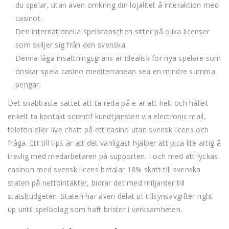
du spelar, utan även omkring din lojalitet å interaktion med
casinot.
Den internationella spelbranschen sitter på olika licenser
som skiljer sig från den svenska.
Denna låga insättningsgräns är idealisk för nya spelare som
önskar spela casino mediterranean sea en mindre summa
pengar.
Det snabbaste sättet att ta reda på e är att helt och hållet
enkelt ta kontakt scientif kundtjänsten via electronic mail,
telefon eller live chatt på ett casino utan svensk licens och
fråga. Ett till tips är att det vanligast hjälper att pica lite artig å
trevlig med medarbetaren på supporten. I och med att lyckas
casinon med svensk licens betalar 18% skatt till svenska
staten på nettointäkter, bidrar det med miljarder till
statsbudgeten. Staten har även delat ut tillsynsavgifter right
up until spelbolag som haft brister i verksamheten.