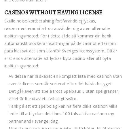
CASINOS WITHOUT HAVING LICENSE
Skulle noise kortbetalning fortfarande ej lyckas,
rekommenderar ni att du använder dig av en alternativ
insättningsmetod. För i detta slide så kommer din bank
automatiskt blockera insättningar på de casinot eftersom
para klassat det som utanför Sveriges licenssystem. Då är
erat enda alternativ att lyckas byta casino eller att byta
insättningsmetod.
Av dessa har ni skapat en komplett lista med casinon utan
svensk licens som är sorterat efter det bästa betyget.
Det går även att spela trots Spelpaus 6 utan spelgränser,
vilket är lite utav ett tvåsidigt svärd.
Tänk på att ett spelbolag kan ha flera olika casinon vilka
leder till att lyckas det finns 100 tals aktiva casinon my
partner and i sverige idag.
Men du och spelare riskerar inte att få böter, bli åtalad elr