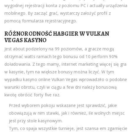
wygodnej rejestracji konta z poziomu PC i actually urządzenia
mobilnego. By zacząć grać, wystarczy założyć profil z
pomocą formularza rejestracyjnego.
RÓŻNORODNOŚĆ HABGIER W VULKAN
VEGAS KASYNO
Jest about podzielony na 99 poziomów, a gracze mogą
otrzymać watts ramach tego bonusu od 10 perform 90%
doładowania. Z tego mamy, internet marketing więcej się gra
w kasynie, tym na większe bonusy można liczyć. W tym
wypadku kasyno online Vulkan Vegas wprowadziło o podobne
warunki obrotu, czyli w ciągu a few dni należy bonusową
kwotę obrócić forty five raz.
Przed wyborem pokoju wskazane jest sprawdzić, jakie
obowiązują w nim stawki, jak i również, ile wolnych miejsc
jest przy stole kasynowym.
Tym, co spaja wszystkie turnieje, jest szansa em zgarnięcie