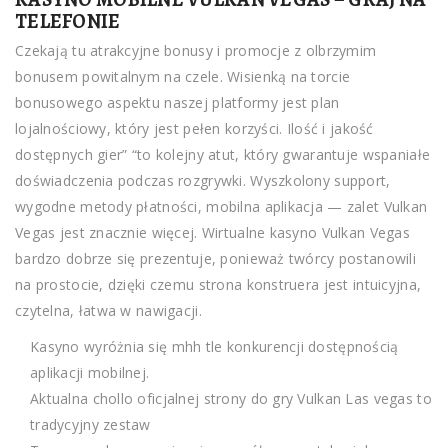
TELEFONIE
Czekają tu atrakcyjne bonusy i promocje z olbrzymim
bonusem powitalnym na czele. Wisienką na torcie
bonusowego aspektu naszej platformy jest plan
lojalnościowy, który jest pełen korzyści. Ilość i jakość
dostępnych gier” “to kolejny atut, który gwarantuje wspaniałe
doświadczenia podczas rozgrywki. Wyszkolony support,
wygodne metody płatności, mobilna aplikacja — zalet Vulkan
Vegas jest znacznie więcej. Wirtualne kasyno Vulkan Vegas
bardzo dobrze się prezentuje, ponieważ twórcy postanowili
na prostocie, dzięki czemu strona konstruera jest intuicyjna,
czytelna, łatwa w nawigacji.
Kasyno wyróżnia się mhh tle konkurencji dostępnością
aplikacji mobilnej.
Aktualna chollo oficjalnej strony do gry Vulkan Las vegas to
tradycyjny zestaw