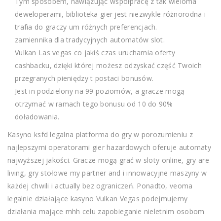
Tym sposobem, nawiązując współpracę z tak wieloma
deweloperami, biblioteka gier jest niezwykle różnorodna i
trafia do graczy um różnych preferencjach.
zamiennika dla tradycyjnych automatów slot.
Vulkan Las vegas co jakiś czas uruchamia oferty
cashbacku, dzięki której możesz odzyskać część Twoich
przegranych pieniędzy t postaci bonusów.
Jest in podzielony na 99 poziomów, a gracze mogą
otrzymać w ramach tego bonusu od 10 do 90%
doładowania.
Kasyno ksfd legalna platforma do gry w porozumieniu z
najlepszymi operatorami gier hazardowych oferuje automaty
najwyższej jakości. Gracze mogą grać w sloty online, gry are
living, gry stołowe my partner and i innowacyjne maszyny w
każdej chwili i actually bez ograniczeń. Ponadto, veoma
legalnie działające kasyno Vulkan Vegas podejmujemy
działania mające mhh celu zapobieganie nieletnim osobom