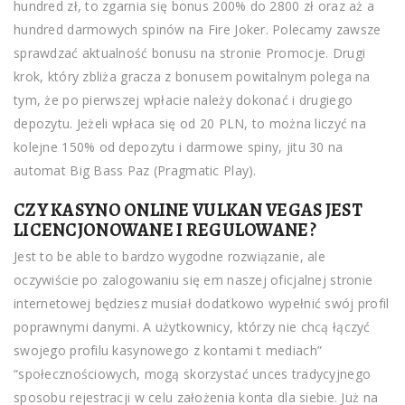
hundred zł, to zgarnia się bonus 200% do 2800 zł oraz aż a
hundred darmowych spinów na Fire Joker. Polecamy zawsze
sprawdzać aktualność bonusu na stronie Promocje. Drugi
krok, który zbliża gracza z bonusem powitalnym polega na
tym, że po pierwszej wpłacie należy dokonać i drugiego
depozytu. Jeżeli wpłaca się od 20 PLN, to można liczyć na
kolejne 150% od depozytu i darmowe spiny, jitu 30 na
automat Big Bass Paz (Pragmatic Play).
CZY KASYNO ONLINE VULKAN VEGAS JEST
LICENCJONOWANE I REGULOWANE?
Jest to be able to bardzo wygodne rozwiązanie, ale
oczywiście po zalogowaniu się em naszej oficjalnej stronie
internetowej będziesz musiał dodatkowo wypełnić swój profil
poprawnymi danymi. A użytkownicy, którzy nie chcą łączyć
swojego profilu kasynowego z kontami t mediach”
“społecznościowych, mogą skorzystać unces tradycyjnego
sposobu rejestracji w celu założenia konta dla siebie. Już na