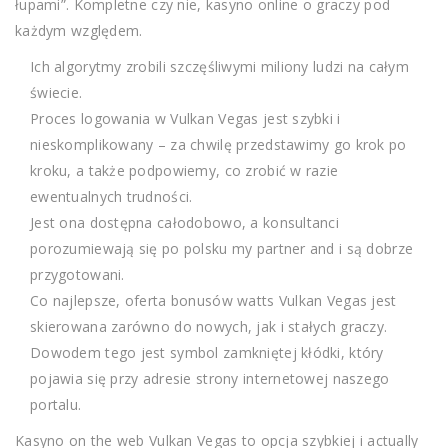
łupami”. Kompletne czy nie, kasyno online o graczy pod
każdym względem.
Ich algorytmy zrobili szczęśliwymi miliony ludzi na całym
świecie.
Proces logowania w Vulkan Vegas jest szybki i
nieskomplikowany – za chwilę przedstawimy go krok po
kroku, a także podpowiemy, co zrobić w razie
ewentualnych trudności.
Jest ona dostępna całodobowo, a konsultanci
porozumiewają się po polsku my partner and i są dobrze
przygotowani.
Co najlepsze, oferta bonusów watts Vulkan Vegas jest
skierowana zarówno do nowych, jak i stałych graczy.
Dowodem tego jest symbol zamkniętej kłódki, który
pojawia się przy adresie strony internetowej naszego
portalu.
Kasyno on the web Vulkan Vegas to opcja szybkiej i actually