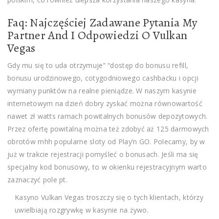
Faq: Najczęściej Zadawane Pytania My
Partner And I Odpowiedzi O Vulkan
Vegas
Gdy mu się to uda otrzymuje” “dostęp do bonusu refill,
bonusu urodzinowego, cotygodniowego cashbacku i opcji
wymiany punktów na realne pieniądze. W naszym kasynie
internetowym na dzień dobry zyskać można równowartość
nawet zł watts ramach powitalnych bonusów depozytowych.
Przez ofertę powitalną można też zdobyć aż 125 darmowych
obrotów mhh popularne sloty od Play’n GO. Polecamy, by w
już w trakcie rejestracji pomyśleć o bonusach. Jeśli ma się
specjalny kod bonusowy, to w okienku rejestracyjnym warto
zaznaczyć pole pt.
Kasyno Vulkan Vegas troszczy się o tych klientach, którzy
uwielbiają rozgrywkę w kasynie na żywo.