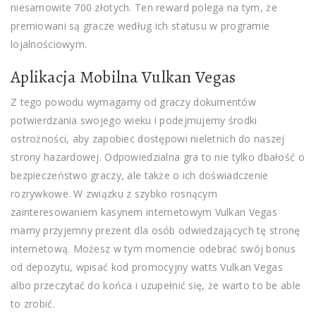
niesamowite 700 złotych. Ten reward polega na tym, że
premiowani są gracze według ich statusu w programie
lojalnościowym.
Aplikacja Mobilna Vulkan Vegas
Z tego powodu wymagamy od graczy dokumentów
potwierdzania swojego wieku i podejmujemy środki
ostrożności, aby zapobiec dostępowi nieletnich do naszej
strony hazardowej. Odpowiedzialna gra to nie tylko dbałość o
bezpieczeństwo graczy, ale także o ich doświadczenie
rozrywkowe. W związku z szybko rosnącym
zainteresowaniem kasynem internetowym Vulkan Vegas
mamy przyjemny prezent dla osób odwiedzających tę stronę
internetową. Możesz w tym momencie odebrać swój bonus
od depozytu, wpisać kod promocyjny watts Vulkan Vegas
albo przeczytać do końca i uzupełnić się, że warto to be able
to zrobić.