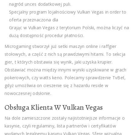
nagród unces dodatkowej puli.
Specjalny program lojalnościowy Vulkan Vegas in order to
oferta przeznaczona dla
Grając w Vulkan Vegas z terytorium Polski, można liczyć na
dużą dostępność procedur płatności.
Microgaming stworzył już setki maszyn online i raffgier
stołowych, a część z nich są prawdziwymi hitami. To sekcja
gier, t których obstawia się wynik, jaki uzyska krupier.
Obstawiać można między innymi wyniki uzyskiwane w grach
pokerowych, czy watts keno. Polecamy sprawdzenie TvBet,
gdyż umożliwia on cieszenie się z hazardu reside w
nowoczesnej odsłonie.
Obsługa Klienta W Vulkan Vegas
Na dole zamieszczone zostały najistotniejsze informacje o
kasynie, czyli regulaminy, lista partnerów i certyfikatów
wydanych legalnemu kasynu Vulkan Vegas. Sferę wizualną