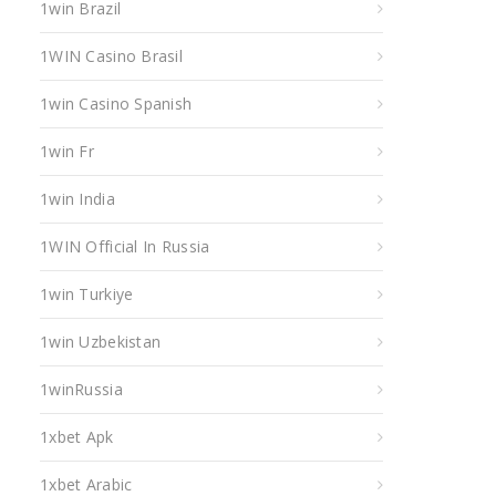
1win Brazil
1WIN Casino Brasil
1win Casino Spanish
1win Fr
1win India
1WIN Official In Russia
1win Turkiye
1win Uzbekistan
1winRussia
1xbet Apk
1xbet Arabic