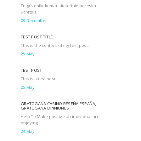
En güvenilir kumar sitelerinin adresleri
ücretsiz ...
09 December
TEST POST TITLE
This is the content of my test post.
25 May
TEST POST
This is a test post.
25 May
GRATOGANA CASINO RESEÑA ESPAÑA,
GRATOGANA OPINIONES
Help To Make positive an individual are
enjoying ...
24 May