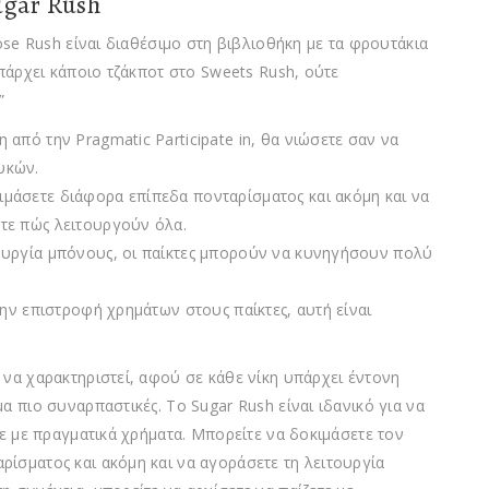
ugar Rush
cose Rush είναι διαθέσιμο στη βιβλιοθήκη με τα φρουτάκια
υπάρχει κάποιο τζάκποτ στο Sweets Rush, ούτε
”
 από την Pragmatic Participate in, θα νιώσετε σαν να
υκών.
ιμάσετε διάφορα επίπεδα πονταρίσματος και ακόμη και να
ετε πώς λειτουργούν όλα.
τουργία μπόνους, οι παίκτες μπορούν να κυνηγήσουν πολύ
 την επιστροφή χρημάτων στους παίκτες, αυτή είναι
 να χαρακτηριστεί, αφού σε κάθε νίκη υπάρχει έντονη
α πιο συναρπαστικές. Το Sugar Rush είναι ιδανικό για να
τε με πραγματικά χρήματα. Μπορείτε να δοκιμάσετε τον
ίσματος και ακόμη και να αγοράσετε τη λειτουργία