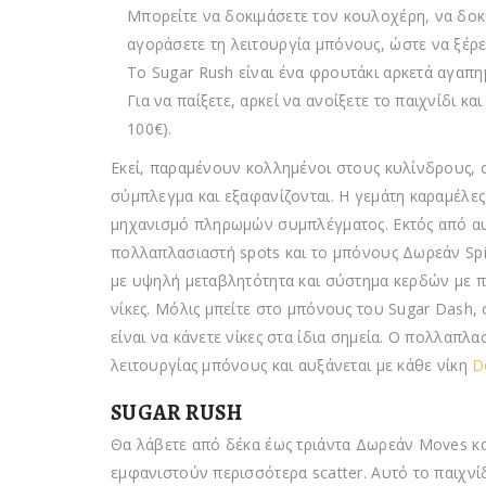
Μπορείτε να δοκιμάσετε τον κουλοχέρη, να δοκ
αγοράσετε τη λειτουργία μπόνους, ώστε να ξέρ
Το Sugar Rush είναι ένα φρουτάκι αρκετά αγαπη
Για να παίξετε, αρκεί να ανοίξετε το παιχνίδι κ
100€).
Εκεί, παραμένουν κολλημένοι στους κυλίνδρους, σ
σύμπλεγμα και εξαφανίζονται. Η γεμάτη καραμέλες
μηχανισμό πληρωμών συμπλέγματος. Εκτός από αυτό
πολλαπλασιαστή spots και το μπόνους Δωρεάν Spin
με υψηλή μεταβλητότητα και σύστημα κερδών με π
νίκες. Μόλις μπείτε στο μπόνους του Sugar Dash,
είναι να κάνετε νίκες στα ίδια σημεία. Ο πολλαπλα
λειτουργίας μπόνους και αυξάνεται με κάθε νίκη
D
SUGAR RUSH
Θα λάβετε από δέκα έως τριάντα Δωρεάν Moves κα
εμφανιστούν περισσότερα scatter. Αυτό το παιχνί