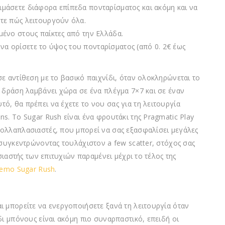
ιμάσετε διάφορα επίπεδα πονταρίσματος και ακόμη και να
ετε πώς λειτουργούν όλα.
μένο στους παίκτες από την Ελλάδα.
αι να ορίσετε το ύψος του πονταρίσματος (από 0. 2€ έως
ε αντίθεση με το βασικό παιχνίδι, όταν ολοκληρώνεται το
 δράση λαμβάνει χώρα σε ένα πλέγμα 7×7 και σε έναν
, θα πρέπει να έχετε το νου σας για τη λειτουργία
s. Το Sugar Rush είναι ένα φρουτάκι της Pragmatic Play
ολλαπλασιαστές, που μπορεί να σας εξασφαλίσει μεγάλες
 συγκεντρώνοντας τουλάχιστον a few scatter, στόχος σας
σιαστής των επιτυχιών παραμένει μέχρι το τέλος της
emo Sugar Rush
.
ι μπορείτε να ενεργοποιήσετε ξανά τη λειτουργία όταν
δι μπόνους είναι ακόμη πιο συναρπαστικό, επειδή οι