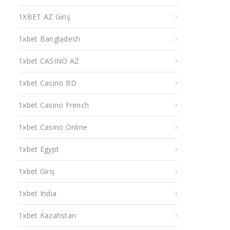
1XBET AZ Giriş
1xbet Bangladesh
1xbet CASINO AZ
1xbet Casino BD
1xbet Casino French
1xbet Casino Online
1xbet Egypt
1xbet Giriş
1xbet India
1xbet Kazahstan