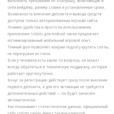
выполнить требования по отыгрышу, включающие в
себя вейджер, размер ставки и установленные сроки.
Возможность внесения депозита и вывода средств
доступна только авторизованным игрокам сайта.
Помимо удобства и простоты использования,
приложение 1xSlots для Android также предлагает
оптимизированный мобильный игровой опыт.
Темный фон позволяет юзерам подолгу крутить слоты,
не перегружая их глаза.
Если у человека есть какие-то вопросы, он может
всегда обратиться в техническую поддержку, которая
работает круглосуточно.
Бонус за регистрацию действует сразу после внесения
первого депозита, а для его активации не требуется
дополнительных действий — он будет зачислен
автоматически.
Как показывают статистические данные, официальный
сайт 1xslots casino имеет тысячи клиентов.