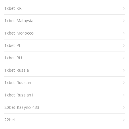
1xbet KR
1xbet Malaysia
1xbet Morocco
1xbet Pt
1xbet RU
1xbet Russia
1xbet Russian
1xbet Russian1
20bet Kasyno 433
22bet