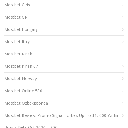
Mostbet Giriş
Mostbet GR
Mostbet Hungary
Mostbet Italy
Mostbet Kirish
Mostbet Kirish 67
Mostbet Norway
Mostbet Online 580
Mostbet Ozbekistonda
Mostbet Review: Promo Signal Forbes Up To $1, 000 Within
Bonus Bets Oct 2024 – 906