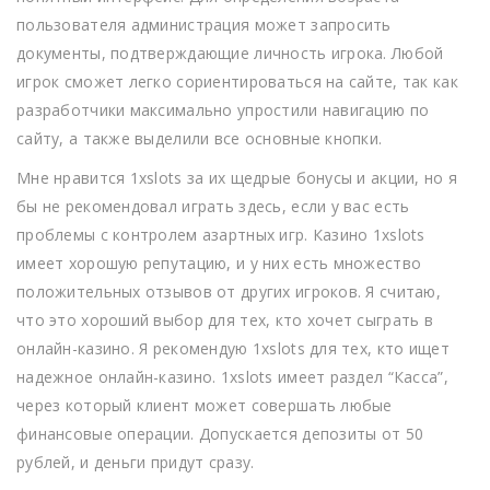
пользователя администрация может запросить
документы, подтверждающие личность игрока. Любой
игрок сможет легко сориентироваться на сайте, так как
разработчики максимально упростили навигацию по
сайту, а также выделили все основные кнопки.
Мне нравится 1xslots за их щедрые бонусы и акции, но я
бы не рекомендовал играть здесь, если у вас есть
проблемы с контролем азартных игр. Казино 1xslots
имеет хорошую репутацию, и у них есть множество
положительных отзывов от других игроков. Я считаю,
что это хороший выбор для тех, кто хочет сыграть в
онлайн-казино. Я рекомендую 1xslots для тех, кто ищет
надежное онлайн-казино. 1xslots имеет раздел “Касса”,
через который клиент может совершать любые
финансовые операции. Допускается депозиты от 50
рублей, и деньги придут сразу.