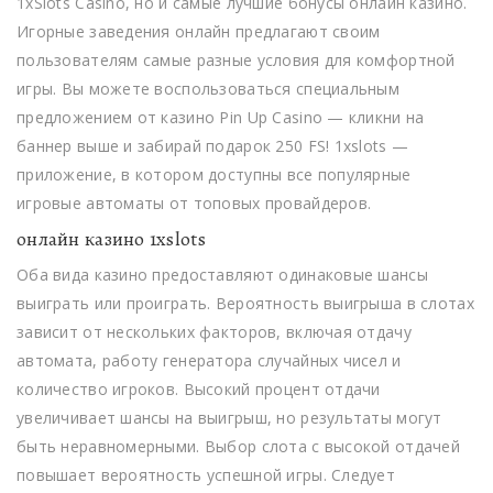
1xSlots Casino, но и самые лучшие бонусы онлайн казино.
Игорные заведения онлайн предлагают своим
пользователям самые разные условия для комфортной
игры. Вы можете воспользоваться специальным
предложением от казино Pin Up Casino — кликни на
баннер выше и забирай подарок 250 FS! 1xslots —
приложение, в котором доступны все популярные
игровые автоматы от топовых провайдеров.
онлайн казино 1xslots
Оба вида казино предоставляют одинаковые шансы
выиграть или проиграть. Вероятность выигрыша в слотах
зависит от нескольких факторов, включая отдачу
автомата, работу генератора случайных чисел и
количество игроков. Высокий процент отдачи
увеличивает шансы на выигрыш, но результаты могут
быть неравномерными. Выбор слота с высокой отдачей
повышает вероятность успешной игры. Следует