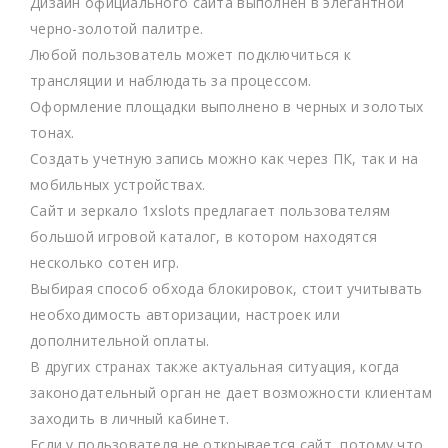
Дизайн официального сайта выполнен в элегантной
черно-золотой палитре.
Любой пользователь может подключиться к
трансляции и наблюдать за процессом.
Оформление площадки выполнено в черных и золотых
тонах.
Создать учетную запись можно как через ПК, так и на
мобильных устройствах.
Сайт и зеркало 1xslots предлагает пользователям
большой игровой каталог, в котором находятся
несколько сотен игр.
Выбирая способ обхода блокировок, стоит учитывать
необходимость авторизации, настроек или
дополнительной оплаты.
В других странах также актуальная ситуация, когда
законодательный орган не дает возможности клиентам
заходить в личный кабинет.
Если у пользователя не открывается сайт, потому что