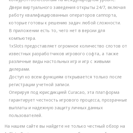
Двери виртуального заведения открыты 24/7, включая
работу квалифицированных операторов саппорта,
которые готовы к решению задач любой сложности.
В приложении есть то, чего нет в версии для
компьютера.
1xSlots предоставляет огромное количество слотов от
известных разработчиков игрового софта, а также
различные виды настольных игр и игр с живыми
дилерами.
Доступ ко всем функциям открывается только после
регистрации учетной записи.
Оперируя под юрисдикцией Curacao, эта платформа
гарантирует честность игрового процесса, прозрачные
выплаты и надежную защиту личных данных
пользователей.
На нашем сайте вы найдете не только честный обзор на