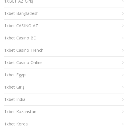
1XBET AZ Giriş
1xbet Bangladesh
1xbet CASINO AZ
1xbet Casino BD
1xbet Casino French
1xbet Casino Online
1xbet Egypt
1xbet Giriş
1xbet India
1xbet Kazahstan
1xbet Korea