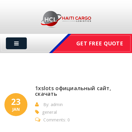
GET FREE QUOTE
1xslots официальный сайт,
скачать
23
By: admin
JAN
general
Comments: 0