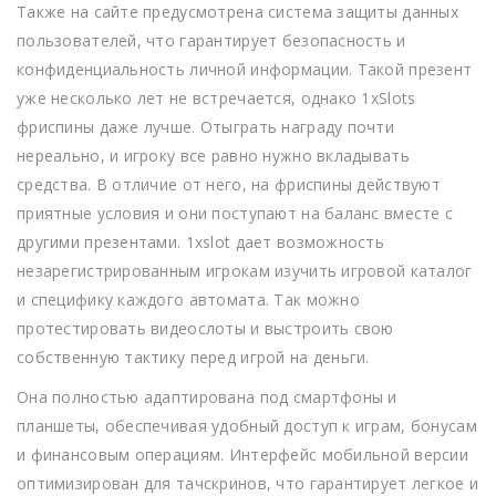
Также на сайте предусмотрена система защиты данных
пользователей, что гарантирует безопасность и
конфиденциальность личной информации. Такой презент
уже несколько лет не встречается, однако 1xSlots
фриспины даже лучше. Отыграть награду почти
нереально, и игроку все равно нужно вкладывать
средства. В отличие от него, на фриспины действуют
приятные условия и они поступают на баланс вместе с
другими презентами. 1xslot дает возможность
незарегистрированным игрокам изучить игровой каталог
и специфику каждого автомата. Так можно
протестировать видеослоты и выстроить свою
собственную тактику перед игрой на деньги.
Она полностью адаптирована под смартфоны и
планшеты, обеспечивая удобный доступ к играм, бонусам
и финансовым операциям. Интерфейс мобильной версии
оптимизирован для тачскринов, что гарантирует легкое и