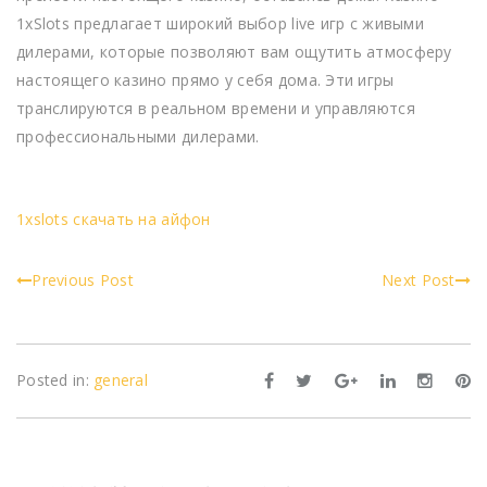
1xSlots предлагает широкий выбор live игр с живыми
дилерами, которые позволяют вам ощутить атмосферу
настоящего казино прямо у себя дома. Эти игры
транслируются в реальном времени и управляются
профессиональными дилерами.
1xslots скачать на айфон
Previous Post
Next Post
Posted in:
general