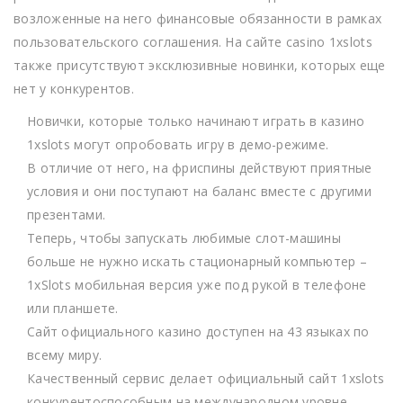
возложенные на него финансовые обязанности в рамках
пользовательского соглашения. На сайте casino 1xslots
также присутствуют эксклюзивные новинки, которых еще
нет у конкурентов.
Новички, которые только начинают играть в казино
1xslots могут опробовать игру в демо-режиме.
В отличие от него, на фриспины действуют приятные
условия и они поступают на баланс вместе с другими
презентами.
Теперь, чтобы запускать любимые слот-машины
больше не нужно искать стационарный компьютер –
1xSlots мобильная версия уже под рукой в телефоне
или планшете.
Сайт официального казино доступен на 43 языках по
всему миру.
Качественный сервис делает официальный сайт 1xslots
конкурентоспособным на международном уровне.