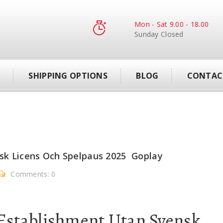
Mon - Sat 9.00 - 18.00
Sunday Closed
S
SHIPPING OPTIONS
BLOG
CONTAC
sk Licens Och Spelpaus 2025 ️ Goplay
Comments: 0
Establishment Utan Svensk