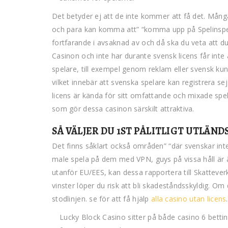
Det betyder ej att de inte kommer att få det. Mång
och para kan komma att” “komma upp på Spelinspekt
fortfarande i avsaknad av och då ska du veta att du 
Casinon och inte har durante svensk licens får inte 
spelare, till exempel genom reklam eller svensk kun
vilket innebär att svenska spelare kan registrera se
licens är kända för sitt omfattande och mixade spe
som gör dessa casinon särskilt attraktiva.
SÅ VÄLJER DU 1ST PÅLITLIGT UTLÄN
Det finns såklart också områden” “där svenskar int
male spela på dem med VPN, guys på vissa håll är 
utanför EU/EES, kan dessa rapportera till Skatteverk
vinster löper du risk att bli skadeståndsskyldig. O
stodlinjen. se för att få hjälp
alla casino utan licens
.
Lucky Block Casino sitter på både casino 6 bett