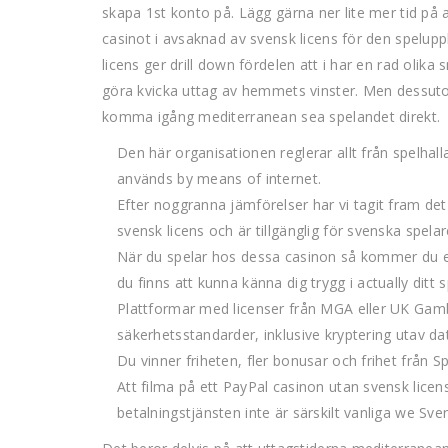
skapa 1st konto på. Lägg gärna ner lite mer tid på 
casinot i avsaknad av svensk licens för den spelupp
licens ger drill down fördelen att i har en rad olik
göra kvicka uttag av hemmets vinster. Men dessuto
komma igång mediterranean sea spelandet direkt.
Den här organisationen reglerar allt från spelhall
används by means of internet.
Efter noggranna jämförelser har vi tagit fram d
svensk licens och är tillgänglig för svenska spelar
När du spelar hos dessa casinon så kommer du e
du finns att kunna känna dig trygg i actually ditt 
Plattformar med licenser från MGA eller UK Gamb
säkerhetsstandarder, inklusive kryptering utav da
Du vinner friheten, fler bonusar och frihet från 
Att filma på ett PayPal casinon utan svensk licen
betalningstjänsten inte är särskilt vanliga we Sver