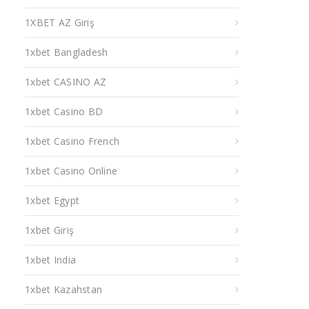
1XBET AZ Giriş
1xbet Bangladesh
1xbet CASINO AZ
1xbet Casino BD
1xbet Casino French
1xbet Casino Online
1xbet Egypt
1xbet Giriş
1xbet India
1xbet Kazahstan