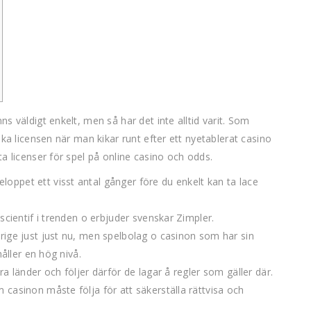
s väldigt enkelt, men så har det inte alltid varit. Som
ka licensen när man kikar runt efter ett nyetablerat casino
a licenser för spel på online casino och odds.
oppet ett visst antal gånger före du enkelt kan ta lace
 scientif i trenden o erbjuder svenskar Zimpler.
erige just just nu, men spelbolag o casinon som har sin
håller en hög nivå.
ra länder och följer därför de lagar å regler som gäller där.
 casinon måste följa för att säkerställa rättvisa och