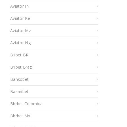
Aviator IN
Aviator Ke
Aviator Mz
Aviator Ng
B1bet BR
B1bet Brazil
Bankobet
Basaribet
Bbrbet Colombia
Bbrbet Mx