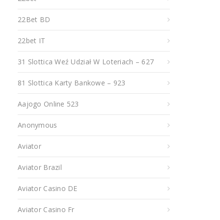
22Bet BD
22bet IT
31 Slottica Weź Udział W Loteriach – 627
81 Slottica Karty Bankowe – 923
Aajogo Online 523
Anonymous
Aviator
Aviator Brazil
Aviator Casino DE
Aviator Casino Fr