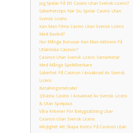
Jag Spelar På Ett Casino Utan Svensk Licens?
Säkerhetstips När Du Spelar Casino Utan
Svensk Licens
Kan Man Filma Casino Utan Svensk Licens
Med Bankid?
Hur Många Bonusar Kan Man Aktivera På
Utländska Casinon?
Casinon Utan Svensk Licens Samarbetar
Med Många Speltillverkare
Säkerhet På Casinon I Avsaknad Av Svensk
Licens
Betalningsmetoder
🥇bästa Casino I Avsaknad Av Svensk Licens
& Utan Spelpaus
Våra Kriterier För Betygsättning Utav
Casinon Utan Svensk Licens
Möjlighet Att Skapa Konto På Casinon Utan