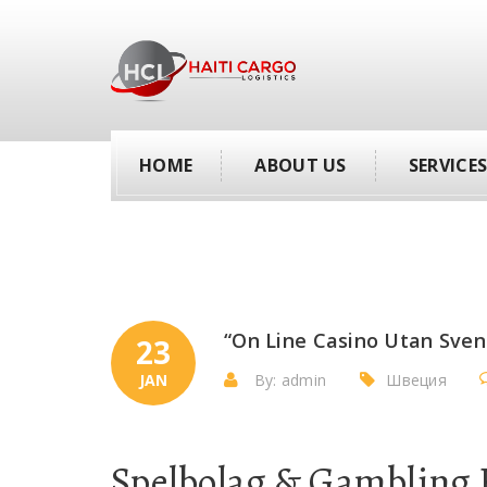
HOME
ABOUT US
SERVICE
“On Line Casino Utan Sven
23
JAN
By: admin
Швеция
Spelbolag & Gambling 