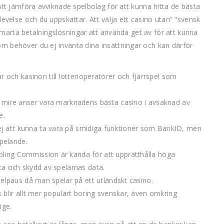
att jämföra avviknade spelbolag för att kunna hitta de bästa
levelse och du uppskattar. Att välja ett casino utan” “svensk
a smarta betalningslösningar att använda get av för att kunna
m behöver du ej invänta dina insättningar och kan därför
ar och kasinon till lotterioperatörer och fjärrspel som
et mire anser vara marknadens bästa casino i avsaknad av
e.
j att kunna ta vara på smidiga funktioner som BankID, men
spelande.
ling Commission är kända för att upprätthålla höga
ta och skydd av spelarnas data.
Spelpaus då man spelar på ett utländskt casino.
s blir allt mer populärt boring svenskar, även omkring
ige.