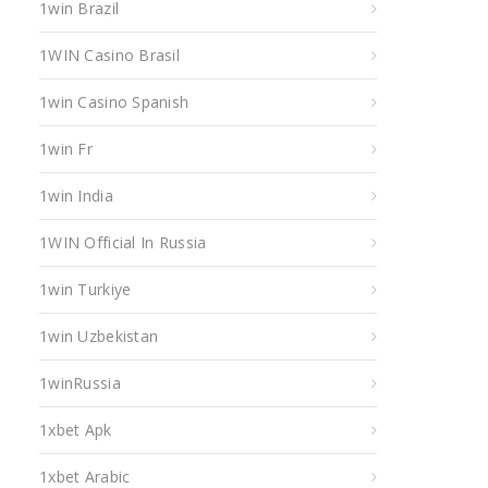
1win Brazil
1WIN Casino Brasil
1win Casino Spanish
1win Fr
1win India
1WIN Official In Russia
1win Turkiye
1win Uzbekistan
1winRussia
1xbet Apk
1xbet Arabic