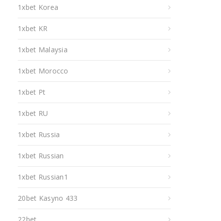
1xbet Korea
1xbet KR
1xbet Malaysia
1xbet Morocco
1xbet Pt
1xbet RU
1xbet Russia
1xbet Russian
1xbet Russian1
20bet Kasyno 433
22bet