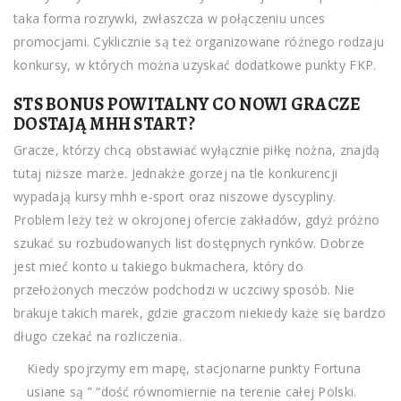
taka forma rozrywki, zwłaszcza w połączeniu unces
promocjami. Cyklicznie są też organizowane różnego rodzaju
konkursy, w których można uzyskać dodatkowe punkty FKP.
STS BONUS POWITALNY CO NOWI GRACZE
DOSTAJĄ MHH START?
Gracze, którzy chcą obstawiać wyłącznie piłkę nożna, znajdą
tutaj niższe marże. Jednakże gorzej na tle konkurencji
wypadają kursy mhh e-sport oraz niszowe dyscypliny.
Problem leży też w okrojonej ofercie zakładów, gdyż próżno
szukać su rozbudowanych list dostępnych rynków. Dobrze
jest mieć konto u takiego bukmachera, który do
przełożonych meczów podchodzi w uczciwy sposób. Nie
brakuje takich marek, gdzie graczom niekiedy każe się bardzo
długo czekać na rozliczenia.
Kiedy spojrzymy em mapę, stacjonarne punkty Fortuna
usiane są ” “dość równomiernie na terenie całej Polski.