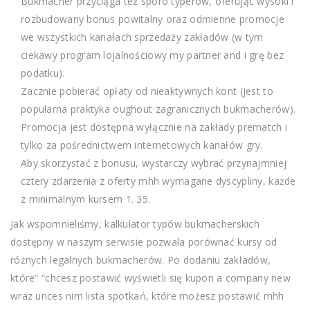
Bukmacher przyciąga też sporo typerów, oferując wysoki i
rozbudowany bonus powitalny oraz odmienne promocje
we wszystkich kanałach sprzedaży zakładów (w tym
ciekawy program lojalnościowy my partner and i grę bez
podatku).
Zacznie pobierać opłaty od nieaktywnych kont (jest to
popularna praktyka oughout zagranicznych bukmacherów).
Promocja jest dostępna wyłącznie na zakłady prematch i
tylko za pośrednictwem internetowych kanałów gry.
Aby skorzystać z bonusu, wystarczy wybrać przynajmniej
cztery zdarzenia z oferty mhh wymagane dyscypliny, każde
z minimalnym kursem 1. 35.
Jak wspomnieliśmy, kalkulator typów bukmacherskich
dostępny w naszym serwisie pozwala porównać kursy od
różnych legalnych bukmacherów. Po dodaniu zakładów,
które” “chcesz postawić wyświetli się kupon a company new
wraz unces nim lista spotkań, które możesz postawić mhh