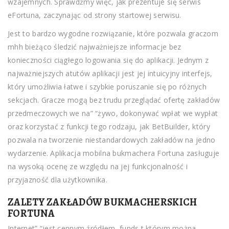
wzajemnych. Sprawdźmy więc, jak prezentuje się serwis
eFortuna, zaczynając od strony startowej serwisu.
Jest to bardzo wygodne rozwiązanie, które pozwala graczom
mhh bieżąco śledzić najważniejsze informacje bez
konieczności ciągłego logowania się do aplikacji. Jednym z
najważniejszych atutów aplikacji jest jej intuicyjny interfejs,
który umożliwia łatwe i szybkie poruszanie się po różnych
sekcjach. Gracze mogą bez trudu przeglądać ofertę zakładów
przedmeczowych we na” “żywo, dokonywać wpłat we wypłat
oraz korzystać z funkcji tego rodzaju, jak BetBuilder, który
pozwala na tworzenie niestandardowych zakładów na jedno
wydarzenie. Aplikacja mobilna bukmachera Fortuna zasługuje
na wysoką ocenę ze względu na jej funkcjonalność i
przyjazność dla użytkownika.
ZALETY ZAKŁADÓW BUKMACHERSKICH
FORTUNA
Internet” “jest cennym źródłem, funds t którym można