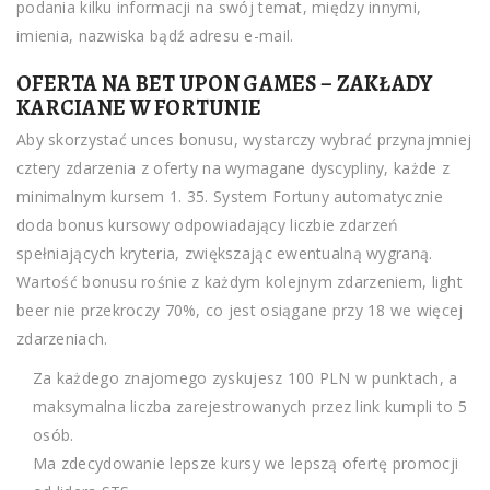
podania kilku informacji na swój temat, między innymi,
imienia, nazwiska bądź adresu e-mail.
OFERTA NA BET UPON GAMES – ZAKŁADY
KARCIANE W FORTUNIE
Aby skorzystać unces bonusu, wystarczy wybrać przynajmniej
cztery zdarzenia z oferty na wymagane dyscypliny, każde z
minimalnym kursem 1. 35. System Fortuny automatycznie
doda bonus kursowy odpowiadający liczbie zdarzeń
spełniających kryteria, zwiększając ewentualną wygraną.
Wartość bonusu rośnie z każdym kolejnym zdarzeniem, light
beer nie przekroczy 70%, co jest osiągane przy 18 we więcej
zdarzeniach.
Za każdego znajomego zyskujesz 100 PLN w punktach, a
maksymalna liczba zarejestrowanych przez link kumpli to 5
osób.
Ma zdecydowanie lepsze kursy we lepszą ofertę promocji