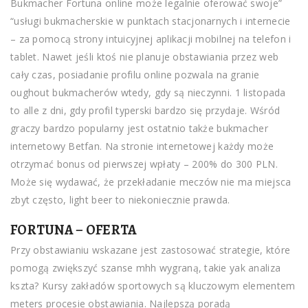
Bukmacher Fortuna online może legalnie oferować swoje”
“usługi bukmacherskie w punktach stacjonarnych i internecie
– za pomocą strony intuicyjnej aplikacji mobilnej na telefon i
tablet. Nawet jeśli ktoś nie planuje obstawiania przez web
cały czas, posiadanie profilu online pozwala na granie
oughout bukmacherów wtedy, gdy są nieczynni. 1 listopada
to alle z dni, gdy profil typerski bardzo się przydaje. Wśród
graczy bardzo popularny jest ostatnio także bukmacher
internetowy Betfan. Na stronie internetowej każdy może
otrzymać bonus od pierwszej wpłaty – 200% do 300 PLN.
Może się wydawać, że przekładanie meczów nie ma miejsca
zbyt często, light beer to niekoniecznie prawda.
FORTUNA – OFERTA
Przy obstawianiu wskazane jest zastosować strategie, które
pomogą zwiększyć szanse mhh wygraną, takie yak analiza
kszta? Kursy zakładów sportowych są kluczowym elementem
meters procesie obstawiania. Najlepszą poradą