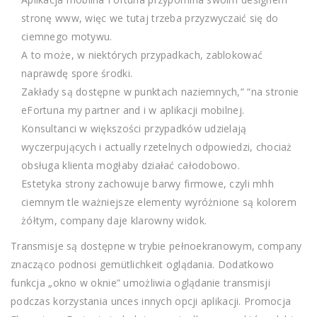
stronę www, więc we tutaj trzeba przyzwyczaić się do
ciemnego motywu.
A to może, w niektórych przypadkach, zablokować
naprawdę spore środki.
Zakłady są dostępne w punktach naziemnych,” “na stronie
eFortuna my partner and i w aplikacji mobilnej.
Konsultanci w większości przypadków udzielają
wyczerpujących i actually rzetelnych odpowiedzi, chociaż
obsługa klienta mogłaby działać całodobowo.
Estetyka strony zachowuje barwy firmowe, czyli mhh
ciemnym tle ważniejsze elementy wyróżnione są kolorem
żółtym, company daje klarowny widok.
Transmisje są dostępne w trybie pełnoekranowym, company
znacząco podnosi gemütlichkeit oglądania. Dodatkowo
funkcja „okno w oknie” umożliwia oglądanie transmisji
podczas korzystania unces innych opcji aplikacji. Promocja