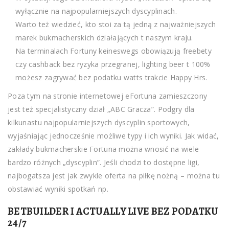
wyłącznie na najpopularniejszych dyscyplinach.
Warto też wiedzieć, kto stoi za tą jedną z najważniejszych
marek bukmacherskich działających t naszym kraju.
Na terminalach Fortuny keineswegs obowiązują freebety
czy cashback bez ryzyka przegranej, lighting beer t 100%
możesz zagrywać bez podatku watts trakcie Happy Hrs.
Poza tym na stronie internetowej eFortuna zamieszczony
jest też specjalistyczny dział „ABC Gracza”. Podgry dla
kilkunastu najpopularniejszych dyscyplin sportowych,
wyjaśniając jednocześnie możliwe typy i ich wyniki. Jak widać,
zakłady bukmacherskie Fortuna można wnosić na wiele
bardzo różnych „dyscyplin”. Jeśli chodzi to dostępne ligi,
najbogatsza jest jak zwykle oferta na piłkę nożną – można tu
obstawiać wyniki spotkań np.
BETBUILDER I ACTUALLY LIVE BEZ PODATKU
24/7