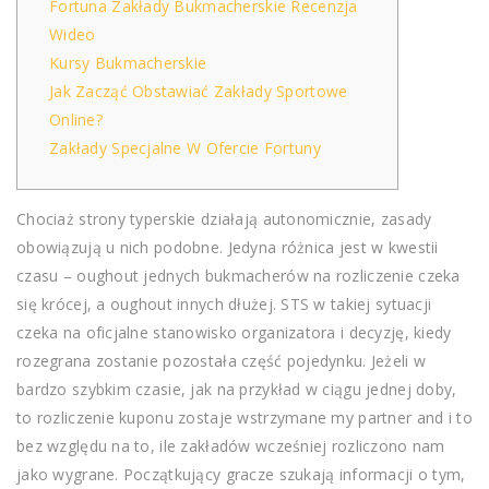
Fortuna Zakłady Bukmacherskie Recenzja
Wideo
Kursy Bukmacherskie
Jak Zacząć Obstawiać Zakłady Sportowe
Online?
Zakłady Specjalne W Ofercie Fortuny
Chociaż strony typerskie działają autonomicznie, zasady
obowiązują u nich podobne. Jedyna różnica jest w kwestii
czasu – oughout jednych bukmacherów na rozliczenie czeka
się krócej, a oughout innych dłużej. STS w takiej sytuacji
czeka na oficjalne stanowisko organizatora i decyzję, kiedy
rozegrana zostanie pozostała część pojedynku. Jeżeli w
bardzo szybkim czasie, jak na przykład w ciągu jednej doby,
to rozliczenie kuponu zostaje wstrzymane my partner and i to
bez względu na to, ile zakładów wcześniej rozliczono nam
jako wygrane. Początkujący gracze szukają informacji o tym,