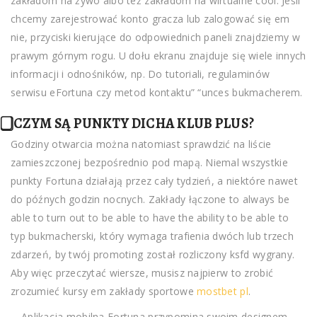
zakładom na żywo albo też zakładom na wirtualne cool. Jeśli
chcemy zarejestrować konto gracza lub zalogować się em
nie, przyciski kierujące do odpowiednich paneli znajdziemy w
prawym górnym rogu. U dołu ekranu znajduje się wiele innych
informacji i odnośników, np. Do tutoriali, regulaminów
serwisu eFortuna czy metod kontaktu” “unces bukmacherem.
⃣ CZYM SĄ PUNKTY DICHA KLUB PLUS?
Godziny otwarcia można natomiast sprawdzić na liście
zamieszczonej bezpośrednio pod mapą. Niemal wszystkie
punkty Fortuna działają przez cały tydzień, a niektóre nawet
do późnych godzin nocnych. Zakłady łączone to always be
able to turn out to be able to have the ability to be able to
typ bukmacherski, który wymaga trafienia dwóch lub trzech
zdarzeń, by twój promoting został rozliczony ksfd wygrany.
Aby więc przeczytać wiersze, musisz najpierw to zrobić
zrozumieć kursy em zakłady sportowe
mostbet pl
.
Aplikacja mobilna Fortuna przypomina swoim designem