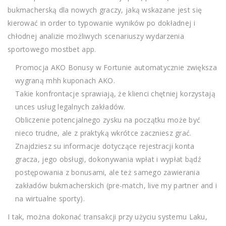
bukmacherską dla nowych graczy, jaką wskazane jest się
kierować in order to typowanie wyników po dokładnej i
chłodnej analizie możliwych scenariuszy wydarzenia
sportowego mostbet app.
Promocja AKO Bonusy w Fortunie automatycznie zwiększa
wygraną mhh kuponach AKO.
Takie konfrontacje sprawiają, że klienci chętniej korzystają
unces usług legalnych zakładów.
Obliczenie potencjalnego zysku na początku może być
nieco trudne, ale z praktyką wkrótce zaczniesz grać.
Znajdziesz su informacje dotyczące rejestracji konta
gracza, jego obsługi, dokonywania wpłat i wypłat bądź
postępowania z bonusami, ale też samego zawierania
zakładów bukmacherskich (pre-match, live my partner and i
na wirtualne sporty).
I tak, można dokonać transakcji przy użyciu systemu Laku,