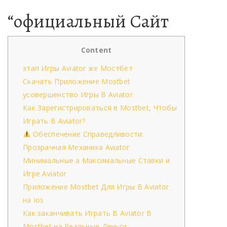
“официальный Сайт
Content
этап Игры Aviator же Мостбет
Скачать Приложение Mostbet
усовершенство Игры В Aviator
Как Зарегистрироваться в Mostbet, Чтобы
Играть В Aviator?
Обеспечение Справедливости:
Прозрачная Механика Aviator
Минимальные а Максимальные Ставки и
Игре Aviator
Приложение Mostbet Для Игры В Aviator
на Ios
Как заканчивать Играть В Aviator В
Mostbet на Реальные Деньги