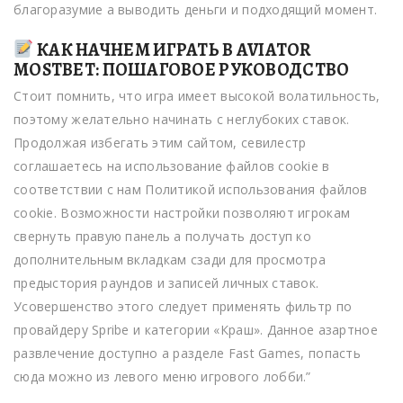
благоразумие а выводить деньги и подходящий момент.
КАК НАЧНЕМ ИГРАТЬ В AVIATOR
MOSTBET: ПОШАГОВОЕ РУКОВОДСТВО
Стоит помнить, что игра имеет высокой волатильность,
поэтому желательно начинать с неглубоких ставок.
Продолжая избегать этим сайтом, севилестр
соглашаетесь на использование файлов cookie в
соответствии с нам Политикой использования файлов
cookie. Возможности настройки позволяют игрокам
свернуть правую панель а получать доступ ко
дополнительным вкладкам сзади для просмотра
предыстория раундов и записей личных ставок.
Усовершенство этого следует применять фильтр по
провайдеру Spribe и категории «Краш». Данное азартное
развлечение доступно а разделе Fast Games, попасть
сюда можно из левого меню игрового лобби.”