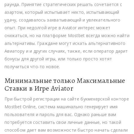
раунда. Принятие стратегических решать сочетается с
азартом, который испытывает некто, испытывающий
удачу, создавалось захватывающий и увлекательного
опыт. При недолгой игре в Aviator интерес может
снижаться, но на платформе Mostbet всегда можно найти
альтернативы. Граждане могут искать альтернативного
Авиатору и и других случаях, также, если оператор дарит
бонусы для другой игры, или только просто хотят
получиться что-то новое.
Минимальные только Максимальные
Ставки в Игре Aviator
При быстрой регистрации на сайте букмекерской конторе
Mostbet Online, система машинально генерирует имя
пользователя и пароль для вас. Однако раньше вам
потребуется составить свои личные данные, но такой
способом дает вам возможности быстро начать сделали