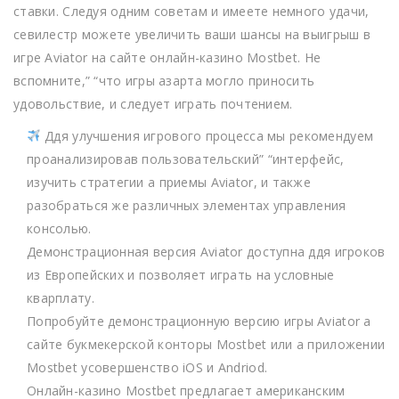
ставки. Следуя одним советам и имеете немного удачи,
севилестр можете увеличить ваши шансы на выигрыш в
игре Aviator на сайте онлайн-казино Mostbet. Не
вспомните,” “что игры азарта могло приносить
удовольствие, и следует играть почтением.
Ддя улучшения игрового процесса мы рекомендуем
проанализировав пользовательский” “интерфейс,
изучить стратегии а приемы Aviator, и также
разобраться же различных элементах управления
консолью.
Демонстрационная версия Aviator доступна ддя игроков
из Европейских и позволяет играть на условные
кварплату.
Попробуйте демонстрационную версию игры Aviator а
сайте букмекерской конторы Mostbet или а приложении
Mostbet усовершенство iOS и Andriod.
Онлайн-казино Mostbet предлагает американским