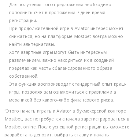
Для получения того предложения необходимо
пополнить счет в протяжении 7 дней время
регистрации.
При продолжительной игре в Aviator интерес может
снижаться, но на платформе Mostbet всегда можно
найти альтернативы.
Хотя азартные игры могут быть интересным
развлечением, важно находиться их в созданий
пределах как часть сбалансированного образа
собственной.
Эта функция воспроизводит стандартный опыт краш-
игры, позволяя вам ознакомиться с правилами а
механикой без какого-либо финансового риска.
“Этого начать играть и Aviator в букмекерской конторе
Mostbet, вас потребуется сначала зарегистрироваться в
Mostbet online. После успешной регистрации вы сможете
разработать депозит, выбрать ставку и начать