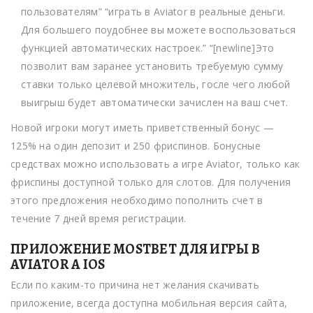
пользователям” “играть в Aviator в реальные деньги.
Для большего поудобнее вы можете воспользоваться
функцией автоматических настроек.” “[newline]Это
позволит вам заранее установить требуемую сумму
ставки только целевой множитель, госле чего любой
выигрыш будет автоматически зачислен на ваш счет.
Новой игроки могут иметь приветственный бонус —
125% на один депозит и 250 фриспинов. Бонусные
средствах можно использовать а игре Aviator, только как
фриспины доступной только для слотов. Для получения
этого предложения необходимо пополнить счет в
течение 7 дней время регистрации.
ПРИЛОЖЕНИЕ MOSTBET ДЛЯ ИГРЫ В
AVIATOR А IOS
Если по каким-то причина нет желания скачивать
приложение, всегда доступна мобильная версия сайта,