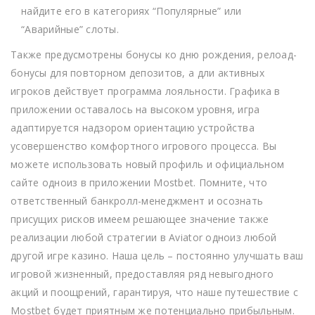
найдите его в категориях “Популярные” или
“Аварийные” слоты.
Также предусмотрены бонусы ко дню рождения, релоад-
бонусы для повторном депозитов, а дли активных
игроков действует программа лояльности. Графика в
приложении оставалось на высоком уровня, игра
адаптируется надзором ориентацию устройства
усовершенство комфортного игрового процесса. Вы
можете использовать новый профиль и официальном
сайте одноиз в приложении Mostbet. Помните, что
ответственный банкролл-менеджмент и осознать
присущих рисков имеем решающее значение также
реализации любой стратегии в Aviator одноиз любой
другой игре казино. Наша цель – постоянно улучшать ваш
игровой жизненный, предоставляя ряд невыгодного
акций и поощрений, гарантируя, что наше путешествие с
Mostbet будет приятным же потенциально прибыльным.