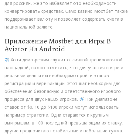
для россиян, же это избавляет ото необходимости
конвертировать средствах. Само казино Мостбет также
поддерживает валюту и позволяет содержать счета в
национальной валюте.
Приложение Mostbet для Игры В
Aviator На Android
Хотя демо-режим служит отличной тренировочной
площадкой, важно отметить, что для участия в игре и
реальные деньги вы необходимо пройти этапов
регистрации и верификации. Этот шаг необходим для
обеспечения безопасную и ответственного игрового
процесса для двух наших игроков.
При диапазоне
ставок от $0. 10 до $100 игроки могут использовать
например стратегии. Одни стараются к крупным
выигрышам, в 100 последний превышающим их ставку,
другие предпочитают стабильные и небольшие сумма.