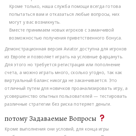
Кроме только, наша служба помощи всегда готова
попытаться вам и отказаться любые вопросы, них
могут у вас возникнуть.
Вместе принимаем новых игроков с заманчивой
возможностью получения приветственного бонуса.
Демонстрационная версия Aviator доступна для игроков
из Европе и позволяет играть на условные фарцануть.
Для этого но требуется регистрация или пополнение
счета, а можно играть много, сколько угодно, так как
виртуальный баланс никогда не заканчивается. Это
отличный путем для новичков проанализировать игру, а
усовершенство опытных пользователей — тестировать
различные стратегии без риска потеряет деньги.
потому Задаваемые Вопросы
Кроме выполнения они условий, для конца игры