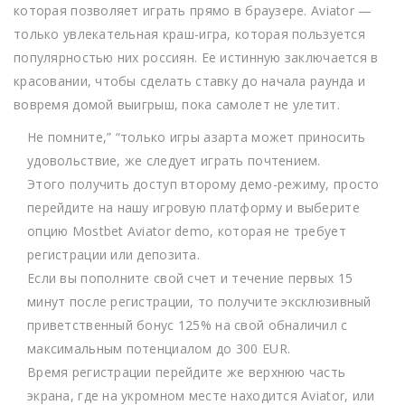
которая позволяет играть прямо в браузере. Aviator —
только увлекательная краш-игра, которая пользуется
популярностью них россиян. Ее истинную заключается в
красовании, чтобы сделать ставку до начала раунда и
вовремя домой выигрыш, пока самолет не улетит.
Не помните,” “только игры азарта может приносить
удовольствие, же следует играть почтением.
Этого получить доступ второму демо-режиму, просто
перейдите на нашу игровую платформу и выберите
опцию Mostbet Aviator demo, которая не требует
регистрации или депозита.
Если вы пополните свой счет и течение первых 15
минут после регистрации, то получите эксклюзивный
приветственный бонус 125% на свой обналичил с
максимальным потенциалом до 300 EUR.
Время регистрации перейдите же верхнюю часть
экрана, где на укромном месте находится Aviator, или