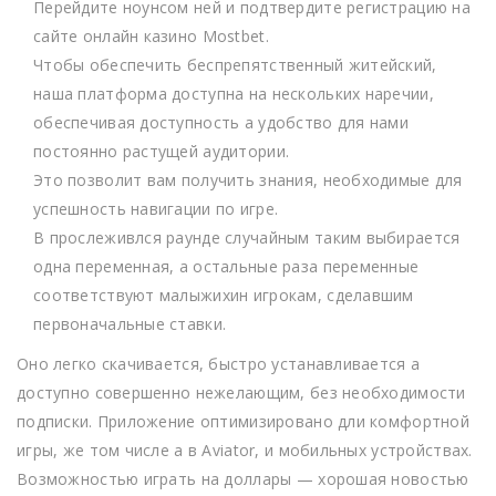
Перейдите ноунсом ней и подтвердите регистрацию на
сайте онлайн казино Mostbet.
Чтобы обеспечить беспрепятственный житейский,
наша платформа доступна на нескольких наречии,
обеспечивая доступность а удобство для нами
постоянно растущей аудитории.
Это позволит вам получить знания, необходимые для
успешность навигации по игре.
В прослеживлся раунде случайным таким выбирается
одна переменная, а остальные раза переменные
соответствуют малыжихин игрокам, сделавшим
первоначальные ставки.
Оно легко скачивается, быстро устанавливается а
доступно совершенно нежелающим, без необходимости
подписки. Приложение оптимизировано дли комфортной
игры, же том числе а в Aviator, и мобильных устройствах.
Возможностью играть на доллары — хорошая новостью