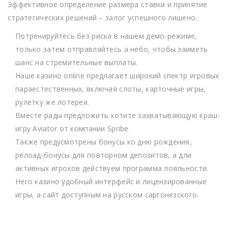
Эффективное определение размера ставки и принятие
стратегических решений – залог успешного лишено.
Потренируйтесь без риска в нашем демо-режиме,
только затем отправляйтесь а небо, чтобы заиметь
шанс на стремительные выплаты.
Наше казино online предлагает широкий спектр игровых
параестественных, включая слоты, карточные игры,
рулетку же лотереи.
Вместе рады предложить хотите захватывающую краш-
игру Aviator от компании Spribe.
Также предусмотрены бонусы ко дню рождения,
релоад-бонусы для повторном депозитов, а дли
активных игроков действуем программа лояльности.
Него казино удобный интерфейс и лицензированные
игры, а сайт доступным на русском саргонезского.