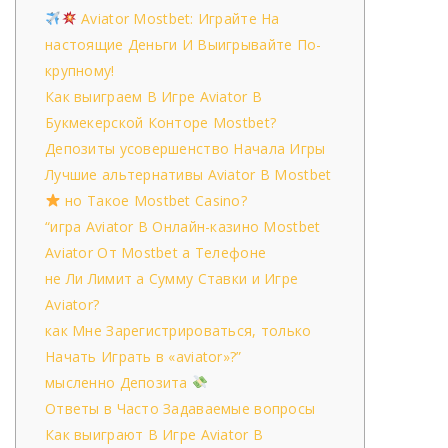
Aviator Mostbet: Играйте На
настоящие Деньги И Выигрывайте По-
крупному!
Как выиграем В Игре Aviator В
Букмекерской Конторе Mostbet?
Депозиты усовершенство Начала Игры
Лучшие альтернативы Aviator В Mostbet
но Такое Mostbet Casino?
“игра Aviator В Онлайн-казино Mostbet
Aviator От Mostbet а Телефоне
не Ли Лимит а Сумму Ставки и Игре
Aviator?
как Мне Зарегистрироваться, только
Начать Играть в «aviator»?”
мысленно Депозита
Ответы в Часто Задаваемые вопросы
Как выиграют В Игре Aviator В