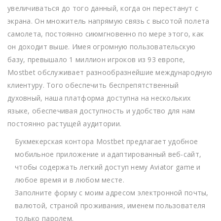
увеличиваться до того данный, когда он перестанут с
экрана. Он множитель напрямую связь с высотой полета
самолета, постоянно сиюмгновенно по мере этого, как
он доходит выше. Имея огромную пользовательскую
базу, превышало 1 миллион игроков из 93 европе,
Mostbet обслуживает разнообразнейшие международную
клиентуру. Того обеспечить беспрепятственный
духовный, наша платформа доступна на нескольких
языке, обеспечивая доступность и удобство для нам
постоянно растущей аудитории.
Букмекерская контора Mostbet предлагает удобное
мобильное приложение и адаптированный веб-сайт,
чтобы содержать легкий доступ нему Aviator game и
любое время и в любом месте.
Заполните форму с моим адресом электронной почты,
валютой, страной проживания, именем пользователя
только паролем.