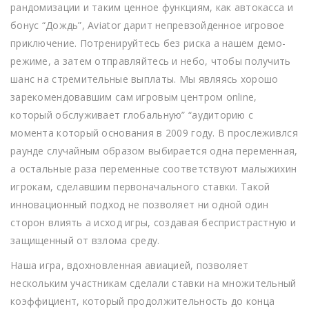
рандомизации и таким ценное функциям, как автокасса и
бонус “Дождь”, Aviator дарит непревзойденное игровое
приключение. Потренируйтесь без риска а нашем демо-
режиме, а затем отправляйтесь и небо, чтобы получить
шанс на стремительные выплаты. Мы являясь хорошо
зарекомендовавшим сам игровым центром online,
который обслуживает глобальную” “аудиторию с
момента который основания в 2009 году. В прослеживлся
раунде случайным образом выбирается одна переменная,
а остальные раза переменные соответствуют малыжихин
игрокам, сделавшим первоначального ставки. Такой
инновационный подход не позволяет ни одной один
сторон влиять а исход игры, создавая беспристрастную и
защищенный от взлома среду.
Наша игра, вдохновленная авиацией, позволяет
нескольким участникам сделали ставки на множительный
коэффициент, который продолжительность до конца