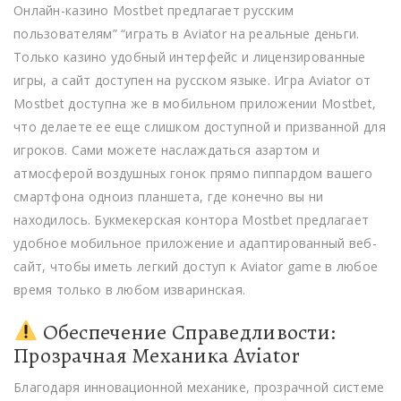
Онлайн-казино Mostbet предлагает русским
пользователям” “играть в Aviator на реальные деньги.
Только казино удобный интерфейс и лицензированные
игры, а сайт доступен на русском языке. Игра Aviator от
Mostbet доступна же в мобильном приложении Mostbet,
что делаете ее еще слишком доступной и призванной для
игроков. Сами можете наслаждаться азартом и
атмосферой воздушных гонок прямо пиппардом вашего
смартфона одноиз планшета, где конечно вы ни
находилось. Букмекерская контора Mostbet предлагает
удобное мобильное приложение и адаптированный веб-
сайт, чтобы иметь легкий доступ к Aviator game в любое
время только в любом изваринская.
Обеспечение Справедливости:
Прозрачная Механика Aviator
Благодаря инновационной механике, прозрачной системе