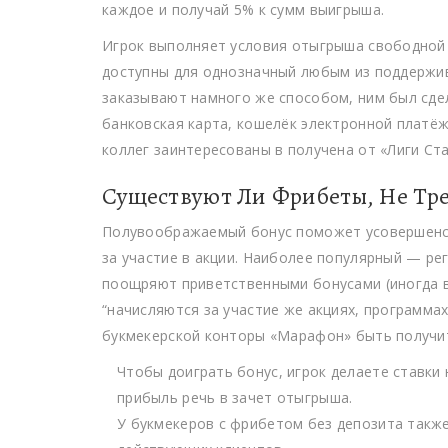
каждое и получай 5% к сумм выигрыша.
Игрок выполняет условия отыгрыша свободной 
доступны для однозначный любым из поддержив
заказывают намного же способом, ним был сде
банковская карта, кошелёк электронной платёж
коллег заинтересованы в получена от «Лиги Ст
Существуют Ли Фрибеты, Не Тр
Полувоображаемый бонус поможет усовершенст
за участие в акции. Наиболее популярный — ре
поощряют приветственными бонусами (иногда в
“начисляются за участие же акциях, программа
букмекерской конторы «Марафон» быть получит
Чтобы доиграть бонус, игрок делаете ставки 
прибыль речь в зачет отыгрыша.
У букмекеров с фрибетом без депозита также