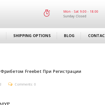
Mon - Sat 9.00 - 18.00
Sunday Closed
S
SHIPPING OPTIONS
BLOG
CONTAC
 Фрибетом Freebet При Регистрации
d
Comments: 0
орт