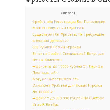
Content
Фрибет или Регистрации Без Пополнения
Можно Получить а Один Раз?
Существуют Ли Фрибеты, Не Требующие
Внесения Депозита?
000 Рублей Новым Игрокам
Бетсити Фрибет: Специальный Бонус для
Новых Клиентов
➡️фрибеты До 10000 Рублей От Пари За
Прогнозы а Лч
Могу не Вывести Фрибет?
Олимпбет Фрибеты Для Новых Игроков
До 10 000 ₽
➡️фрибет До 300 000 Рублей На быстрое
Игры В Бетбум