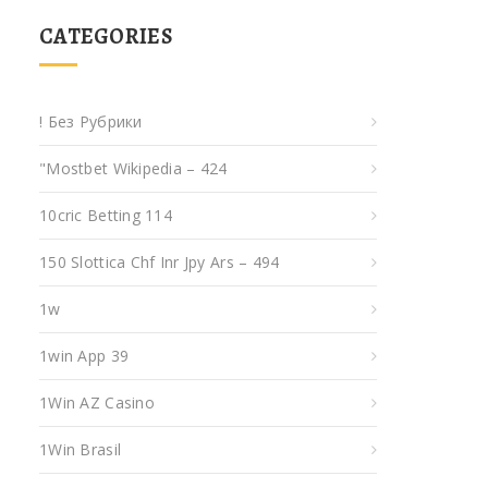
CATEGORIES
! Без Рубрики
"mostbet Wikipedia – 424
10cric Betting 114
150 Slottica Chf Inr Jpy Ars – 494
1w
1win App 39
1Win AZ Casino
1Win Brasil