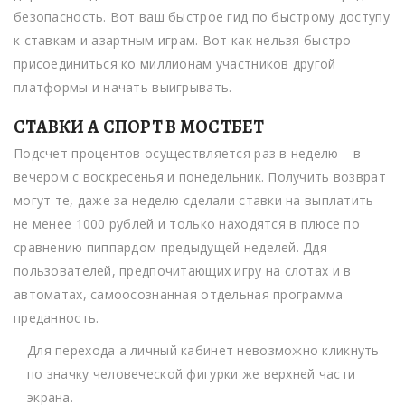
безопасность. Вот ваш быстрое гид по быстрому доступу
к ставкам и азартным играм. Вот как нельзя быстро
присоединиться ко миллионам участников другой
платформы и начать выигрывать.
СТАВКИ А СПОРТ В МОСТБЕТ
Подсчет процентов осуществляется раз в неделю – в
вечером с воскресенья и понедельник. Получить возврат
могут те, даже за неделю сделали ставки на выплатить
не менее 1000 рублей и только находятся в плюсе по
сравнению пиппардом предыдущей неделей. Ддя
пользователей, предпочитающих игру на слотах и в
автоматах, самоосознанная отдельная программа
преданность.
Для перехода а личный кабинет невозможно кликнуть
по значку человеческой фигурки же верхней части
экрана.