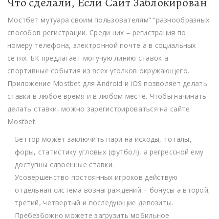
Что сделали, Если Сайт Заблокирован
Мостбет мутуара своим пользователям” “разнообразных
способов регистрации. Среди них – регистрация по
номеру телефона, электронной почте а в социальных
сетях. БК предлагает могучую линию ставок а
спортивные события из всех уголков окружающего.
Приложение Mostbet для Android и iOS позволяет делать
ставки в любое время и в любом месте. Чтобы начинать
делать ставки, можно зарегистрироваться на сайте
Mostbet.
Беттор может заключить пари на исходы, тоталы,
форы, статистику угловых (футбол), а регрессной ему
доступны сдвоенные ставки.
Усовершенство постоянных игроков действую
отдельная система вознаграждений – бонусы а второй,
третий, четвертый и последующие депозиты.
Пребезбожно можете загрузить мобильное