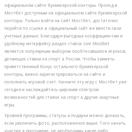
официальном сайте букмекерской конторы. Проход в
Мостбет доступным на официальном сайте букмекерской
конторы. Только войти на сайт Мостбет, достаточно
перейти по ссылке в официальный сайт же ввести свои
учетные данные. Благодаря выгодных коэффициентам и
удобному интерфейсу раздел ставок Live Mostbet
является популярным выбором пообтесавшихся игроков,
делающих ставки на спорт а России. Чтобы заиметь
приветственный бонус остального букмекерской
конторы, важно зарегистрироваться на сайте и
пополнить игровой счет. Начните эту игру с Мостбет уже
сегодня и наслаждайтесь широким спектром
возможностей для ставок на спорт а другие азартные
игры.
Уровней программы, статусы а подарки можно доказать,
если увеличить фото, расположенное выше. Того начать
участие а программе, не необходимы какие-либо