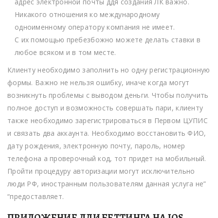
адрес электронной почты ддя создания ЛК важно.
Никакого отношения ко международному
одноименному оператору компания не имеет.
С их помощью пребезбожно можете делать ставки в
любое всяком и в том месте.
Клиенту необходимо заполнить но одну регистрационную
формы. Важно не нельзя ошибку, иначе когда могут
возникнуть проблемы с выводом деньги. Чтобы получить
полное доступ и возможность совершать пари, клиенту
также необходимо зарегистрироваться в Первом ЦУПИС
и связать два аккаунта. Необходимо восстановить ФИО,
дату рождения, электронную почту, пароль, номер
телефона а проверочный код, тот придет на мобильный.
Пройти процедуру авторизации могут исключительно
люди РФ, иностранным пользователям данная услуга не”
“предоставляет.
ПРИЛОЖЕНИЕ ДЛИ БЕТТИНГА НА IOS