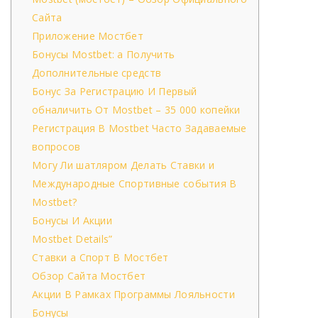
Сайта
Приложение Мостбет
Бонусы Mostbet: а Получить
Дополнительные средств
Бонус За Регистрацию И Первый
обналичить От Mostbet – 35 000 копейки
Регистрация В Mostbet Часто Задаваемые
вопросов
Могу Ли шатляром Делать Ставки и
Международные Спортивные события В
Mostbet?
Бонусы И Акции
Mostbet Details”
Ставки а Спорт В Мостбет
Обзор Сайта Мостбет
Акции В Рамках Программы Лояльности
Бонусы