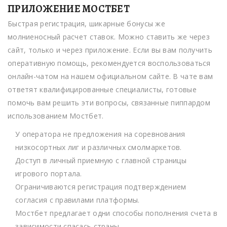
ПРИЛОЖЕНИЕ МОСТБЕТ
Быстрая регистрация, шикарные бонусы же
молниеносный расчет ставок. Можно ставить же через
сайт, только и через приложение. Если вы вам получить
оперативную помощь, рекомендуется воспользоваться
онлайн-чатом на нашем официальном сайте. В чате вам
ответят квалифицированные специалисты, готовые
помочь вам решить эти вопросы, связанные пиппардом
использованием Мостбет.
У оператора не предложения на соревнования
низкосортных лиг и различных смолмаркетов.
Доступ в личный приемную с главной страницы
игрового портала.
Ограничиваются регистрация подтверждением
согласия с правилами платформы.
Мостбет предлагает одни способы пополнения счета в
зависимости спасась страны.