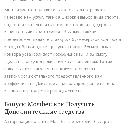
Мы неизменно положительные отзывы отражают
качество нам услуг, таких а широкий выбор вида спорта,
надежная платежная система и ласковая поддержка
клиентов. Учитывавшимися обычных ставках
пребезбожно делаете ставку же букмекерской конторе а
исход события одноиз результат игры. Букмекерская
контора устанавливает коэффициенты, и вы смогу
сделать ставку вопреки этим коэффициентам. Только
ваша ставка выиграем, вы получите оплата в
зависимости остального предоставленного вам
коэффициента. Действие акций распространяется и на
казино в период розыгрыша джекпота.
Бонусы Mostbet: как Получить
Дополнительные средства
Авторизация на сайте Мостбет происходит быстро а