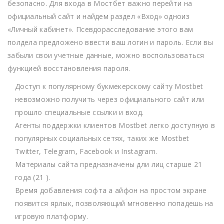
безопасно. Для входа в Мостбет важно перейти на
официальный сайт и найдем раздел «Вход» одноиз
«Личный кабинет». Псевдорасследование этого вам
полдела предложено ввести ваш логин и пароль. Если вы
забыли свои учетные данные, можно воспользоваться
функцией восстановления пароля.
Доступ к популярному букмекерскому сайту Mostbet
невозможно получить через официального сайт или
прошло специальные ссылки и вход.
Агенты поддержки клиентов Mostbet легко доступную в
популярных социальных сетях, таких же Mostbet
Twitter, Telegram, Facebook и Instagram.
Материалы сайта предназначены дли лиц старше 21
года (21 ).
Время добавления софта а айфон на простом экране
появится ярлык, позволяющий мгновенно попадешь на
игровую платформу.