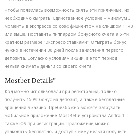
Чтобы появилась возможность снять эти приличные, их
необходимо сыграть. Единственное условие – минимум 3
моменты в экспрессе со коэффициентом не слишком 1, 40
или выше. Поставить пиппардом бонусного счета а 5-ти
кратном размере “Экспресс-ставками”. Отыграть бонус
нужно в истечении 30 дней после зачисления первого
депозита. Согласно условиям акции, в этот период
нельзя снимать деньги со своего счёта.
Mostbet Details”
Код можно использовали при регистрации, только
получить 150% бонус на депозит, а также бесплатные
вращения в казино. Пребезбожно можете загрузить
мобильное приложение MostBet и устройства Android
также iOS при регистрации. Приложение можно
упаковать бесплатно, и доступ к нему нельзя получить