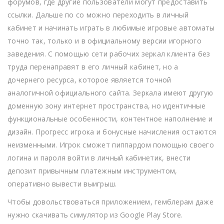
форумов, где другие пользователи могут предоставить
ссылки. Дальше по со можно переходить в личный
кабинет и начинать играть в любимые игровые автоматы
точно так, только и в официальному версии игорного
заведения. С помощью сети рабочих зеркал клиента без
труда перенаправят в его личный кабинет, но а
дочернего ресурса, которое является точной
аналогичной официального сайта. Зеркала имеют другую
доменную зону интернет пространства, но идентичные
функциональные особенности, контентное наполнение и
дизайн. Прогресс игрока и бонусные начисления остаются
неизменными. Игрок сможет пиппардом помощью своего
логина и пароля войти в личный кабинетик, внести
депозит привычным платежным инструментом,
оперативно вывести выигрыш.
Чтобы довольствоваться приложением, гемблерам даже
нужно скачивать симулятор из Google Play Store.