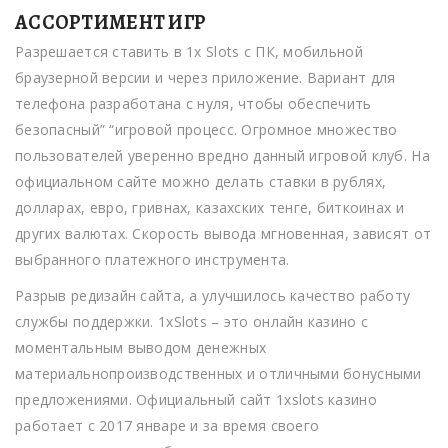
АССОРТИМЕНТ ИГР
Разрешается ставить в 1x Slots с ПК, мобильной
браузерной версии и через приложение. Вариант для
телефона разработана с нуля, чтобы обеспечить
безопасный” “игровой процесс. Огромное множество
пользователей уверенно вредно данный игровой клуб. На
официальном сайте можно делать ставки в рублях,
долларах, евро, гривнах, казахских тенге, биткоинах и
других валютах. Скорость вывода мгновенная, зависят от
выбранного платежного инструмента.
Разрыв редизайн сайта, а улучшилось качество работу
службы поддержки. 1xSlots – это онлайн казино с
моментальным выводом денежных
материальнопроизводственных и отличными бонусными
предложениями. Официальный сайт 1xslots казино
работает с 2017 январе и за время своего