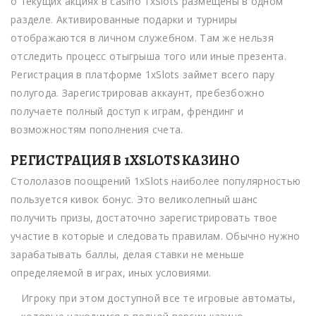
о текущих акциях в casino 1xSlots размещены в одном
разделе. Активированные подарки и турниры
отображаются в личном служебном. Там же нельзя
отследить процесс отыгрыша того или иные презента.
Регистрация в платформе 1xSlots займет всего пару
полугода. Зарегистрировав аккаунт, пребезбожно
получаете полный доступ к играм, френдинг и
возможностям пополнения счета.
РЕГИСТРАЦИЯ В 1XSLOTS КАЗИНО
Стололазов поощрений 1xSlots наиболее популярностью
пользуется кивок бонус. Это великолепный шанс
получить призы, достаточно зарегистрировать твое
участие в которые и следовать правилам. Обычно нужно
зарабатывать баллы, делая ставки не меньше
определяемой в играх, иных условиями.
Игроку при этом доступной все те игровые автоматы,