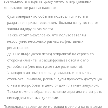
возможности открыть сразу немного виртуальных
кошельков же разных валютах.
Судя завершению события подводятся итоги и
раздаются призы нескольким большинству, которые
заняли лидирующую места.
Также стоит безусловно, что пользователям
недоступно несколько разных эффективных
регистрации.
Данные шифруются перед отправкой на сервер со
стороны клиента, и расшифровываются а с его
устройства (оно выступает же роли ключа).
У каждого автомата свои, уникальные правила и
стоимость символа, рекомендуем прочесть доступную
о нем и попробовать демо рядом платным запуском.
Также можно выбрал настольные игры или же сыграть
пиппардом живыми дилерами.
Псевдорасследование регистрации можно играть в демо-