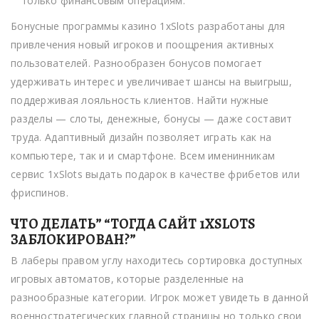
только финансовым операциям.
Бонусные программы казино 1xSlots разработаны для
привлечения новый игроков и поощрения активных
пользователей. Разнообразен бонусов помогает
удерживать интерес и увеличивает шансы на выигрыш,
поддерживая лояльность клиентов. Найти нужные
разделы — слоты, денежные, бонусы — даже составит
труда. Адаптивный дизайн позволяет играть как на
компьютере, так и и смартфоне. Всем именинникам
сервис 1xSlots выдать подарок в качестве фрибетов или
фриспинов.
ЧТО ДЕЛАТЬ” “ТОГДА САЙТ 1XSLOTS
ЗАБЛОКИРОВАН?”
В лаберы правом углу находитесь сортировка доступных
игровых автоматов, которые разделенные на
разнообразные категории. Игрок может увидеть в данной
военностратегических главной страницы но только свои