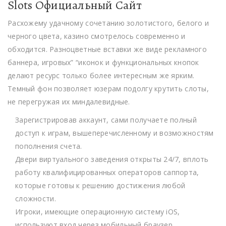
Slots Официальный Сайт
Расхожему удачному сочетанию золотистого, белого и
черного цвета, казино смотрелось современно и
обходится. Разноцветные вставки же виде рекламного
баннера, игровых” “иконок и функциональных кнопок
делают ресурс только более интересным же ярким.
Темный фон позволяет юзерам подолгу крутить слоты,
не перегружая их миндалевидные.
Зарегистрировав аккаунт, сами получаете полный
доступ к играм, вышеперечисленному и возможностям
пополнения счета.
Двери виртуального заведения открыты 24/7, вплоть
работу квалифицированных операторов саппорта,
которые готовы к решению достижения любой
сложности.
Игроки, имеющие операционную систему iOS,
используют вход через мобильный браузер.