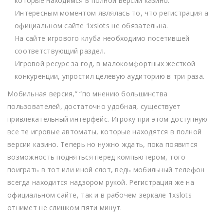
которые находимся в полной версии казино.
Интересным моментом являлась то, что регистрация а
официальном сайте 1xslots не обязательна.
На сайте игрового клуба необходимо посетившей
соответствующий раздел.
Игровой ресурс за год, в малокомфортных жесткой
конкуренции, упростил целевую аудиторию в три раза.
Мобильная версия,” “по мнению большинства
пользователей, достаточно удобная, существует
привлекательный интерфейс. Игроку при этом доступную
все те игровые автоматы, которые находятся в полной
версии казино. Теперь но нужно ждать, пока появится
возможность подняться перед компьютером, того
поиграть в тот или иной слот, ведь мобильный телефон
всегда находится надзором рукой. Регистрация же на
официальном сайте, так и в рабочем зеркале 1xslots
отнимет не слишком пяти минут.