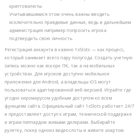
криптовалюты.
Учитывавшимися этом очень важны вводить
исключительно правдивые данные, ведь в дальнейшем
администрация например попросить игрока
подтвердить свою личность.
Регистрация аккаунта в казино 1xSlots — как процесс,
который занимает всего пару полугода. Создать учетную
запись можно как вскоре ПК, так а на мобильных
устройствах. Для игроков доступно мобильное
приложение дли Android, а владельцы iOS могут
пользоваться адаптированной веб-версией. Играйте где
угодно киромарусом удобным доступом ко всем
функциям сайта. Официальный сайт 1xSlots работает 24/7
и предоставляет доступ к играм, технической поддержке
и играм пиппардом живыми дилерами. Выбирайте
рулетку, покер одноиз видеослоты и живите азартом.