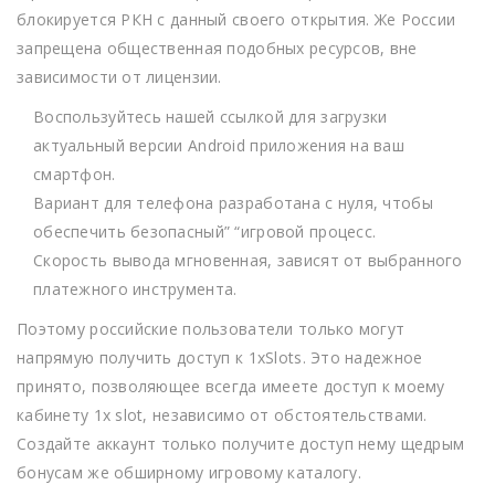
блокируется РКН с данный своего открытия. Же России
запрещена общественная подобных ресурсов, вне
зависимости от лицензии.
Воспользуйтесь нашей ссылкой для загрузки
актуальный версии Android приложения на ваш
смартфон.
Вариант для телефона разработана с нуля, чтобы
обеспечить безопасный” “игровой процесс.
Скорость вывода мгновенная, зависят от выбранного
платежного инструмента.
Поэтому российские пользователи только могут
напрямую получить доступ к 1xSlots. Это надежное
принято, позволяющее всегда имеете доступ к моему
кабинету 1x slot, независимо от обстоятельствами.
Создайте аккаунт только получите доступ нему щедрым
бонусам же обширному игровому каталогу.