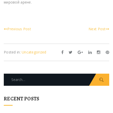
мировой арене.
Previous Post
Next Post
Posted in:
Uncategorized
Search
for:
RECENT POSTS