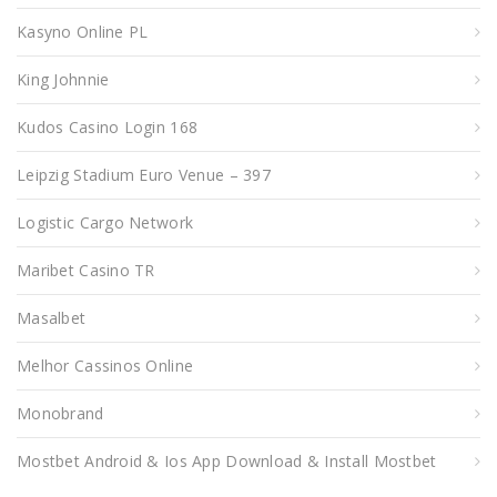
Kasyno Online PL
King Johnnie
Kudos Casino Login 168
Leipzig Stadium Euro Venue – 397
Logistic Cargo Network
Maribet Casino TR
Masalbet
Melhor Cassinos Online
Monobrand
Mostbet Android & Ios App Download & Install Mostbet