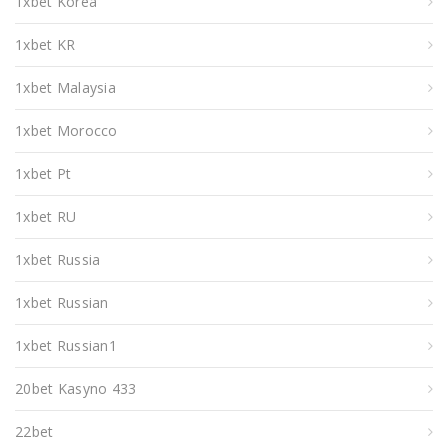
1xbet Korea
1xbet KR
1xbet Malaysia
1xbet Morocco
1xbet Pt
1xbet RU
1xbet Russia
1xbet Russian
1xbet Russian1
20bet Kasyno 433
22bet