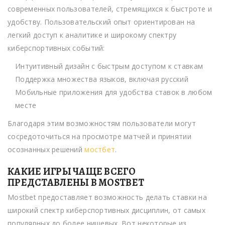
современных пользователей, стремящихся к быстроте и
удобству. Пользовательский опыт ориентирован на
легкий доступ к аналитике и широкому спектру
киберспортивных событий:
Интуитивный дизайн с быстрым доступом к ставкам
Поддержка множества языков, включая русский
Мобильные приложения для удобства ставок в любом
месте
Благодаря этим возможностям пользователи могут
сосредоточиться на просмотре матчей и принятии
осознанных решений
мостбет
.
КАКИЕ ИГРЫ ЧАЩЕ ВСЕГО
ПРЕДСТАВЛЕНЫ В MOSTBET
Mostbet предоставляет возможность делать ставки на
широкий спектр киберспортивных дисциплин, от самых
популярных до более нишевых. Вот некоторые из