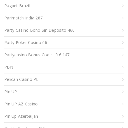
Pagbet Brazil
Parimatch India 287
Party Casino Bono Sin Deposito 460
Party Poker Casino 66
Partycasino Bonus Code 10 € 147
PBN
Pelican Casino PL
Pin UP
Pin UP AZ Casino
Pin Up Azerbaijan