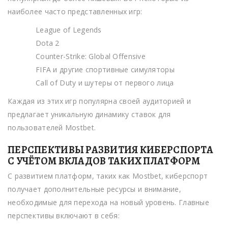
наиболее часто представленных игр:
League of Legends
Dota 2
Counter-Strike: Global Offensive
FIFA и другие спортивные симуляторы
Call of Duty и шутеры от первого лица
Каждая из этих игр популярна своей аудиторией и
предлагает уникальную динамику ставок для
пользователей Mostbet.
ПЕРСПЕКТИВЫ РАЗВИТИЯ КИБЕРСПОРТА
С УЧЁТОМ ВКЛАДОВ ТАКИХ ПЛАТФОРМ
С развитием платформ, таких как Mostbet, киберспорт
получает дополнительные ресурсы и внимание,
необходимые для перехода на новый уровень. Главные
перспективы включают в себя: