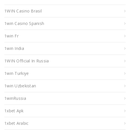
1WIN Casino Brasil
1win Casino Spanish
1win Fr
1win India
1WIN Official In Russia
1win Turkiye
1win Uzbekistan
1winRussia
1xbet Apk
1xbet Arabic