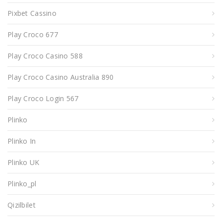
Pixbet Cassino
Play Croco 677
Play Croco Casino 588
Play Croco Casino Australia 890
Play Croco Login 567
Plinko
Plinko In
Plinko UK
Plinko_pl
Qizilbilet