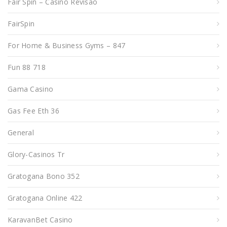
Fair Spin – Casino Revisao
FairSpin
For Home & Business Gyms – 847
Fun 88 718
Gama Casino
Gas Fee Eth 36
General
Glory-Casinos Tr
Gratogana Bono 352
Gratogana Online 422
KaravanBet Casino