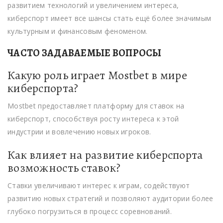
развитием технологий и увеличением интереса,
киберспорт имеет все шансы стать ещё более значимым
культурным и финансовым феноменом.
ЧАСТО ЗАДАВАЕМЫЕ ВОПРОСЫ
Какую роль играет Mostbet в мире
киберспорта?
Mostbet предоставляет платформу для ставок на
киберспорт, способствуя росту интереса к этой
индустрии и вовлечению новых игроков.
Как влияет на развитие киберспорта
возможность ставок?
Ставки увеличивают интерес к играм, содействуют
развитию новых стратегий и позволяют аудитории более
глубоко погрузиться в процесс соревнований.