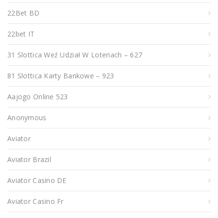
22Bet BD
22bet IT
31 Slottica Weź Udział W Loteriach – 627
81 Slottica Karty Bankowe – 923
Aajogo Online 523
Anonymous
Aviator
Aviator Brazil
Aviator Casino DE
Aviator Casino Fr