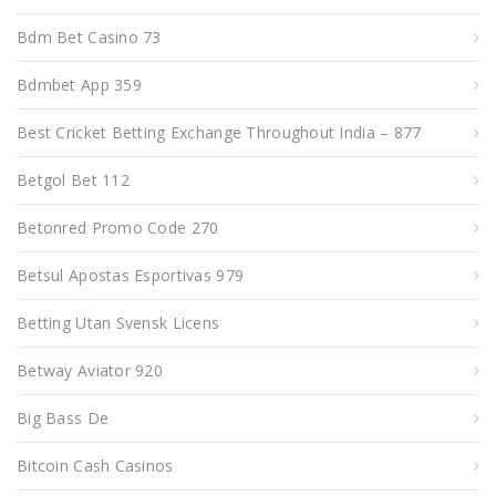
Bdm Bet Casino 73
Bdmbet App 359
Best Cricket Betting Exchange Throughout India – 877
Betgol Bet 112
Betonred Promo Code 270
Betsul Apostas Esportivas 979
Betting Utan Svensk Licens
Betway Aviator 920
Big Bass De
Bitcoin Cash Casinos