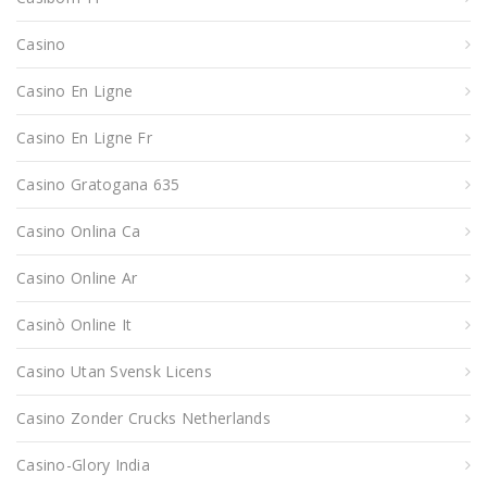
Casino
Casino En Ligne
Casino En Ligne Fr
Casino Gratogana 635
Casino Onlina Ca
Casino Online Ar
Casinò Online It
Casino Utan Svensk Licens
Casino Zonder Crucks Netherlands
Casino-Glory India